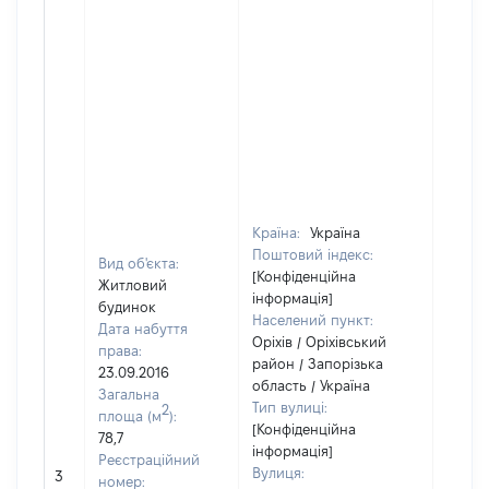
Країна:
Україна
Поштовий індекс:
Вид об'єкта:
[Конфіденційна
Житловий
інформація]
будинок
Населений пункт:
Дата набуття
Оріхів / Оріхівський
права:
район / Запорізька
23.09.2016
область / Україна
Загальна
Тип вулиці:
2
площа (м
):
[Конфіденційна
78,7
інформація]
Реєстраційний
[Не
Вулиця:
3
номер:
відом