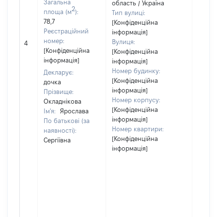
Загальна
область / Україна
2
площа (м
):
Тип вулиці:
78,7
[Конфіденційна
Реєстраційний
інформація]
[Не
номер:
Вулиця:
4
відом
[Конфіденційна
[Конфіденційна
інформація]
інформація]
Номер будинку:
Декларує:
[Конфіденційна
дочка
інформація]
Прізвище:
Номер корпусу:
Окладнікова
[Конфіденційна
Ім'я:
Ярослава
інформація]
По батькові (за
Номер квартири:
наявності):
[Конфіденційна
Сергіївна
інформація]