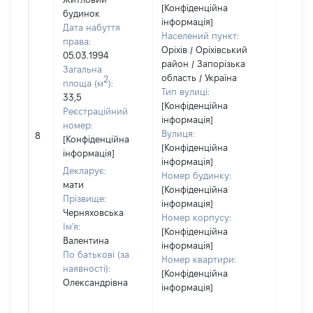
[Конфіденційна
будинок
інформація]
Дата набуття
Населений пункт:
права:
Оріхів / Оріхівський
05.03.1994
район / Запорізька
Загальна
область / Україна
2
площа (м
):
Тип вулиці:
33,5
[Конфіденційна
Реєстраційний
інформація]
номер:
Вулиця:
8
84768
[Конфіденційна
[Конфіденційна
інформація]
інформація]
Декларує:
Номер будинку:
мати
[Конфіденційна
Прізвище:
інформація]
Черняховська
Номер корпусу:
Ім'я:
[Конфіденційна
Валентина
інформація]
По батькові (за
Номер квартири:
наявності):
[Конфіденційна
Олександрівна
інформація]