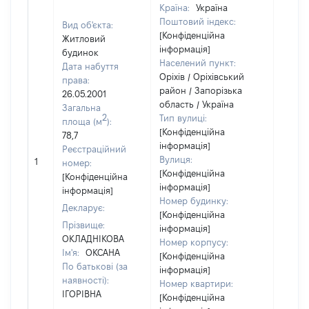
Країна:
Україна
Поштовий індекс:
Вид об'єкта:
[Конфіденційна
Житловий
інформація]
будинок
Населений пункт:
Дата набуття
Оріхів / Оріхівський
права:
район / Запорізька
26.05.2001
область / Україна
Загальна
2
Тип вулиці:
площа (м
):
[Конфіденційна
78,7
інформація]
Реєстраційний
[Не
Вулиця:
1
номер:
відом
[Конфіденційна
[Конфіденційна
інформація]
інформація]
Номер будинку:
Декларує:
[Конфіденційна
Прізвище:
інформація]
ОКЛАДНІКОВА
Номер корпусу:
Ім'я:
ОКСАНА
[Конфіденційна
По батькові (за
інформація]
наявності):
Номер квартири:
ІГОРІВНА
[Конфіденційна