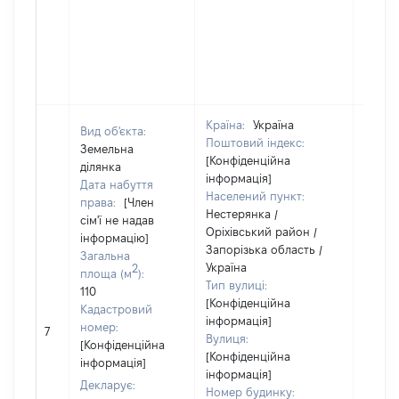
Країна:
Україна
Вид об'єкта:
Поштовий індекс:
Земельна
[Конфіденційна
ділянка
інформація]
Дата набуття
Населений пункт:
права:
[Член
Нестерянка /
сім'ї не надав
Оріхівський район /
інформацію]
Запорізька область /
Загальна
Україна
2
площа (м
):
Тип вулиці:
110
[Конфіденційна
Кадастровий
інформація]
[Не
номер:
7
Вулиця:
відом
[Конфіденційна
[Конфіденційна
інформація]
інформація]
Декларує:
Номер будинку: