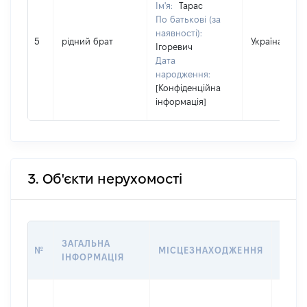
Ім'я:
Тарас
По батькові (за
наявності):
5
рідний брат
Україна
Ігоревич
Дата
народження:
[Конфіденційна
інформація]
3. Об'єкти нерухомості
ВАРТ
ЗАГАЛЬНА
№
МІСЦЕЗНАХОДЖЕННЯ
НА Д
ІНФОРМАЦІЯ
НАБУ