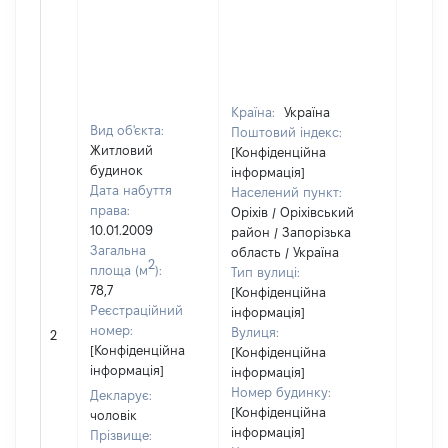
Країна:
Україна
Вид об'єкта:
Поштовий індекс:
Житловий
[Конфіденційна
будинок
інформація]
Дата набуття
Населений пункт:
права:
Оріхів / Оріхівський
10.01.2009
район / Запорізька
Загальна
область / Україна
2
площа (м
):
Тип вулиці:
78,7
[Конфіденційна
Реєстраційний
інформація]
[Не
номер:
Вулиця:
2
відом
[Конфіденційна
[Конфіденційна
інформація]
інформація]
Номер будинку:
Декларує:
[Конфіденційна
чоловік
інформація]
Прізвище: