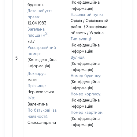
[Конфіденційна
будинок
інформація]
Дата набуття
Населений пункт:
права:
Оріхів / Оріхівський
12.04.1983
район / Запорізька
Загальна
область / Україна
2
площа (м
):
Тип вулиці:
78,7
[Конфіденційна
Реєстраційний
інформація]
номер:
[Не
Вулиця:
5
[Конфіденційна
відом
[Конфіденційна
інформація]
інформація]
Декларує:
Номер будинку:
мати
[Конфіденційна
Прізвище:
інформація]
Черняховська
Номер корпусу:
Ім'я:
[Конфіденційна
Валентина
інформація]
По батькові (за
Номер квартири:
наявності):
[Конфіденційна
Олександрівна
інформація]