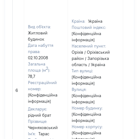
Країна:
Україна
Вид об'єкта:
Поштовий індекс:
Житловий
[Конфіденційна
будинок
інформація]
Дата набуття
Населений пункт:
права:
Оріхів / Оріхівський
02.10.2008
район / Запорізька
Загальна
область / Україна
2
площа (м
):
Тип вулиці:
78,7
[Конфіденційна
Реєстраційний
інформація]
[Не
номер:
Вулиця:
6
відом
[Конфіденційна
[Конфіденційна
інформація]
інформація]
Номер будинку:
Декларує:
[Конфіденційна
рідний брат
інформація]
Прізвище:
Номер корпусу:
Черняховський
[Конфіденційна
Ім'я:
Тарас