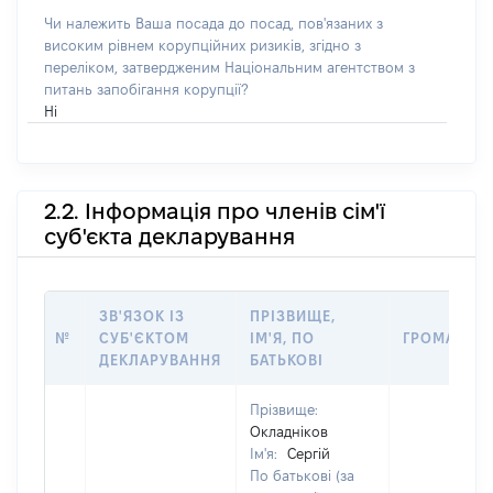
Чи належить Ваша посада до посад, пов'язаних з
високим рівнем корупційних ризиків, згідно з
переліком, затвердженим Національним агентством з
питань запобігання корупції?
Ні
2.2. Інформація про членів сім'ї
суб'єкта декларування
ЗВ'ЯЗОК ІЗ
ПРІЗВИЩЕ,
№
СУБ'ЄКТОМ
ІМ'Я, ПО
ГРОМАДЯН
ДЕКЛАРУВАННЯ
БАТЬКОВІ
Прізвище:
Окладніков
Ім'я:
Сергій
По батькові (за