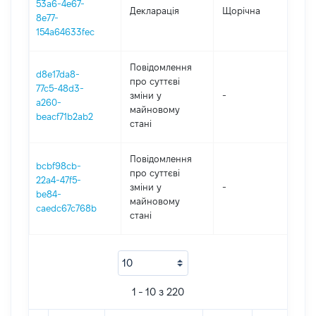
53a6-4e67-
Декларація
Щорічна
202
8e77-
154a64633fec
Повідомлення
d8e17da8-
про суттєві
77c5-48d3-
зміни y
-
202
a260-
майновому
beacf71b2ab2
стані
Повідомлення
bcbf98cb-
про суттєві
22a4-47f5-
зміни y
-
202
be84-
майновому
caedc67c768b
стані
1 - 10 з 220