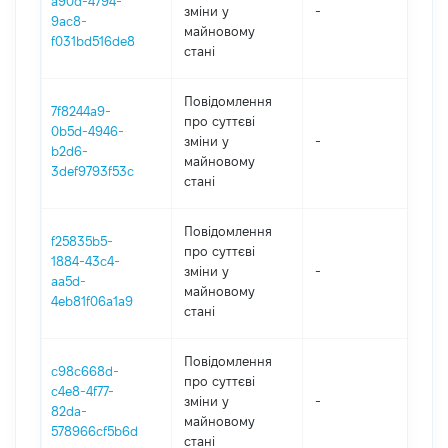
a90d-4794-
зміни y
-
202
9ac8-
майновому
f031bd516de8
стані
Повідомлення
7f8244a9-
про суттєві
0b5d-4946-
зміни y
-
202
b2d6-
майновому
3def9793f53c
стані
Повідомлення
f25835b5-
про суттєві
1884-43c4-
зміни y
-
202
aa5d-
майновому
4eb81f06a1a9
стані
Повідомлення
c98c668d-
про суттєві
c4e8-4f77-
зміни y
-
202
82da-
майновому
578966cf5b6d
стані