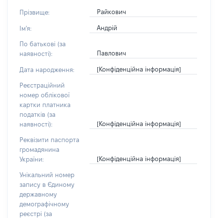
Райкович
Прізвище:
Андрій
Ім'я:
По батькові (за
Павлович
наявності):
[Конфіденційна інформація]
Дата народження:
Реєстраційний
номер облікової
картки платника
податків (за
[Конфіденційна інформація]
наявності):
Реквізити паспорта
громадянина
[Конфіденційна інформація]
України:
Унікальний номер
запису в Єдиному
державному
демографічному
реєстрі (за