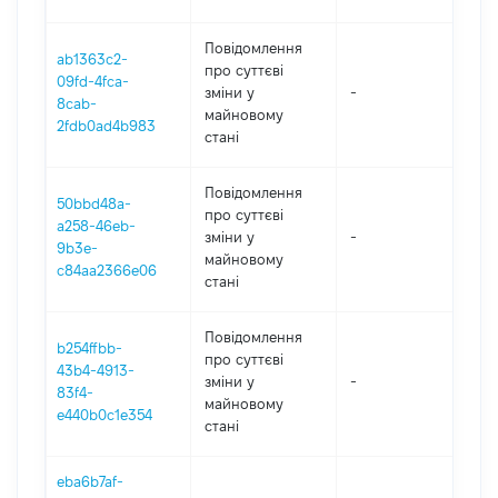
Повідомлення
ab1363c2-
про суттєві
09fd-4fca-
зміни y
-
202
8cab-
майновому
2fdb0ad4b983
стані
Повідомлення
50bbd48a-
про суттєві
a258-46eb-
зміни y
-
202
9b3e-
майновому
c84aa2366e06
стані
Повідомлення
b254ffbb-
про суттєві
43b4-4913-
зміни y
-
202
83f4-
майновому
e440b0c1e354
стані
eba6b7af-