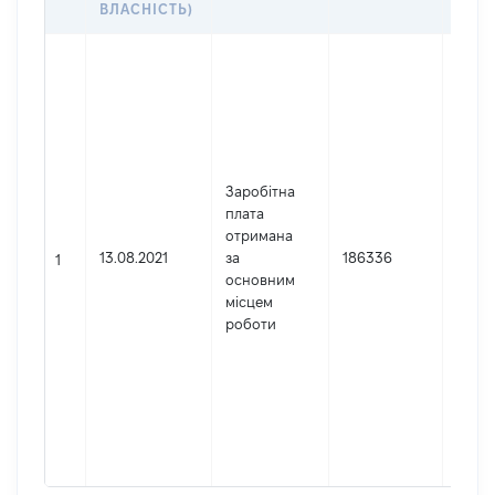
ВЛАСНІСТЬ)
Джер
Юрид
особа
заре
в Укр
Найм
Заробітна
ТУ ДС
плата
у Хар
отримана
облас
13.08.2021
за
186336
Код 
1
основним
держ
місцем
реєст
роботи
юрид
осіб,
осіб 
підпр
гром
форм
2628