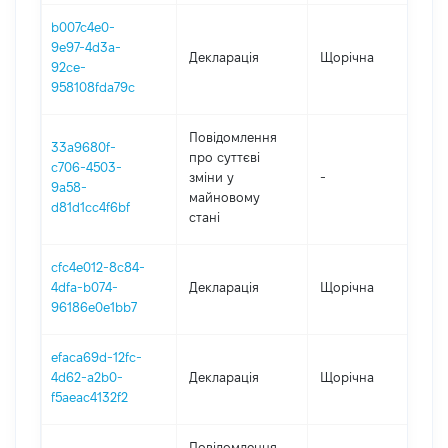
b007c4e0-
9e97-4d3a-
Декларація
Щорічна
20
92ce-
958108fda79c
Повідомлення
33a9680f-
про суттєві
c706-4503-
зміни y
-
20
9a58-
майновому
d81d1cc4f6bf
стані
cfc4e012-8c84-
4dfa-b074-
Декларація
Щорічна
20
96186e0e1bb7
efaca69d-12fc-
4d62-a2b0-
Декларація
Щорічна
20
f5aeac4132f2
Повідомлення