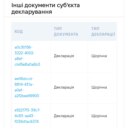
Інші документи суб'єкта
декларування
ТИП
ТИП
КОД
ПЕ
ДОКУМЕНТА
ДЕКЛАРАЦІЇ
a0c50156-
3222-4002-
Декларація
Щорічна
20
a8ef-
cb45e8a0a6b3
ee06dccd-
8814-431a-
Декларація
Щорічна
20
a0ef-
a2f2bee59900
e52217f3-39c7-
4c83-aa43-
Декларація
Щорічна
20
f039d1ac6374