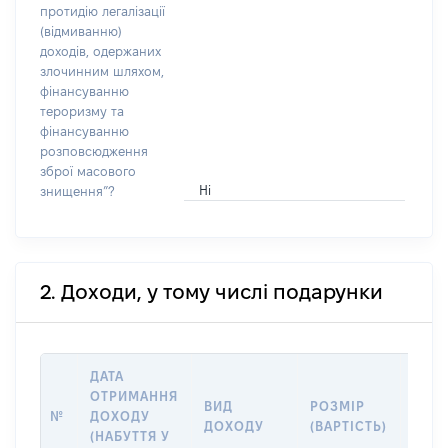
протидію легалізації
(відмиванню)
доходів, одержаних
злочинним шляхом,
фінансуванню
тероризму та
фінансуванню
розповсюдження
зброї масового
Ні
знищення”?
2. Доходи, у тому числі подарунки
ДАТА
ОТРИМАННЯ
ВИД
РОЗМІР
ІНФ
№
ДОХОДУ
ДОХОДУ
(ВАРТІСТЬ)
ПРО
(НАБУТТЯ У