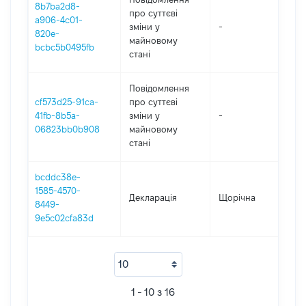
8b7ba2d8-
про суттєві
a906-4c01-
зміни y
-
20
820e-
майновому
bcbc5b0495fb
стані
Повідомлення
cf573d25-91ca-
про суттєві
41fb-8b5a-
зміни y
-
20
06823bb0b908
майновому
стані
bcddc38e-
1585-4570-
Декларація
Щорічна
20
8449-
9e5c02cfa83d
1 - 10 з 16