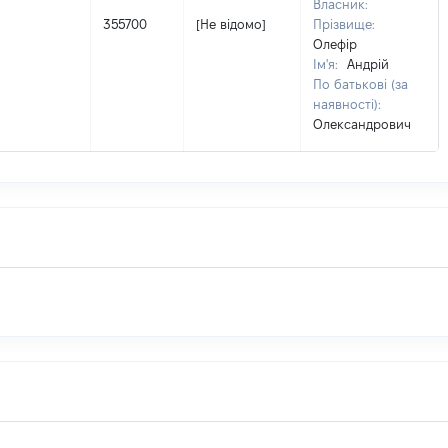
Власник:
355700
[Не відомо]
Прізвище:
Олефір
Ім'я:
Андрій
По батькові (за
наявності):
Олександрович