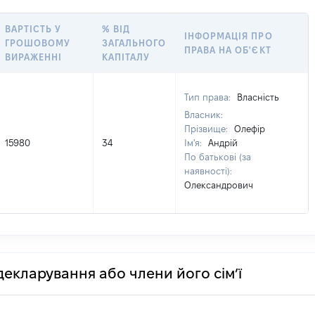
ВАРТІСТЬ У
% ВІД
ІНФОРМАЦІЯ ПРО
ГРОШОВОМУ
ЗАГАЛЬНОГО
ПРАВА НА ОБ'ЄКТ
ВИРАЖЕННІ
КАПІТАЛУ
Тип права:
Власність
Власник:
Прізвище:
Олефір
15980
34
Ім'я:
Андрій
По батькові (за
наявності):
Олександрович
декларування або члени його сім’ї