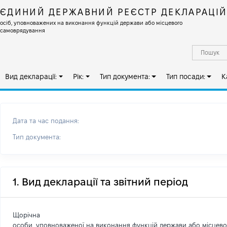
ЄДИНИЙ ДЕРЖАВНИЙ РЕЄСТР ДЕКЛАРАЦІ
осіб, уповноважених на виконання функцій держави або місцевого
самоврядування
Вид декларації:
Рік:
Тип документа:
Тип посади:
К
Дата та час подання:
Тип документа:
1. Вид декларації та звітний період
Щорічна
особи, уповноваженої на виконання функцій держави або місцев