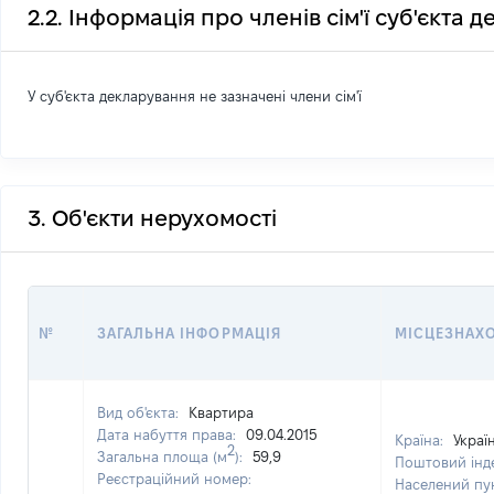
2.2. Інформація про членів сім'ї суб'єкта 
У суб'єкта декларування не зазначені члени сім'ї
3. Об'єкти нерухомості
№
ЗАГАЛЬНА ІНФОРМАЦІЯ
МІСЦЕЗНАХ
Вид об'єкта:
Квартира
Дата набуття права:
09.04.2015
Країна:
Украї
2
Загальна площа (м
):
59,9
Поштовий інд
Реєстраційний номер:
Населений пу