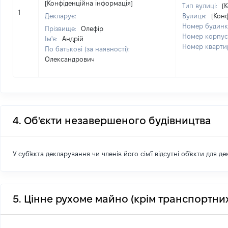
[Конфіденційна інформація]
Тип вулиці:
[
1
Декларує:
Вулиця:
[Кон
Номер будинк
Прізвище:
Олефір
Номер корпус
Ім'я:
Андрій
Номер кварти
По батькові (за наявності):
Олександрович
4. Об'єкти незавершеного будівництва
У суб'єкта декларування чи членів його сім'ї відсутні об'єкти для д
5. Цінне рухоме майно (крім транспортних