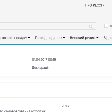
Й
ПРО РЕЄСТР
ш
атегорія посади:
Період подання:
Високий ризик:
Відп
01.04.2017 00:19
Декларація
2016
ого самоврядування (охоплює