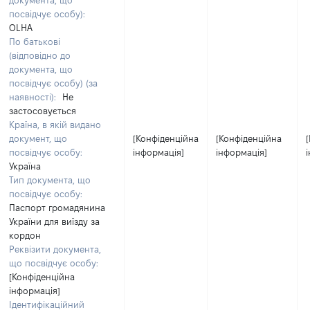
документа, що
посвідчує особу):
OLHA
По батькові
(відповідно до
документа, що
посвідчує особу) (за
наявності):
Не
застосовується
Країна, в якій видано
документ, що
[Конфіденційна
[Конфіденційна
посвідчує особу:
інформація]
інформація]
Україна
Тип документа, що
посвідчує особу:
Паспорт громадянина
України для виїзду за
кордон
Реквізити документа,
що посвідчує особу:
[Конфіденційна
інформація]
Ідентифікаційний