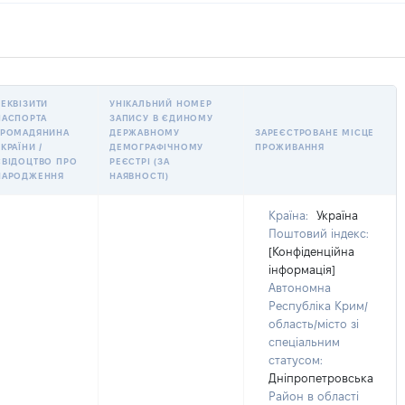
РЕКВІЗИТИ
УНІКАЛЬНИЙ НОМЕР
ПАСПОРТА
ЗАПИСУ В ЄДИНОМУ
ГРОМАДЯНИНА
ДЕРЖАВНОМУ
ЗАРЕЄСТРОВАНЕ МІСЦЕ
КРАЇНИ /
ДЕМОГРАФІЧНОМУ
ПРОЖИВАННЯ
СВІДОЦТВО ПРО
РЕЄСТРІ (ЗА
НАРОДЖЕННЯ
НАЯВНОСТІ)
Країна:
Україна
Поштовий індекс:
[Конфіденційна
інформація]
Автономна
Республіка Крим/
область/місто зі
спеціальним
статусом:
Дніпропетровська
Район в області