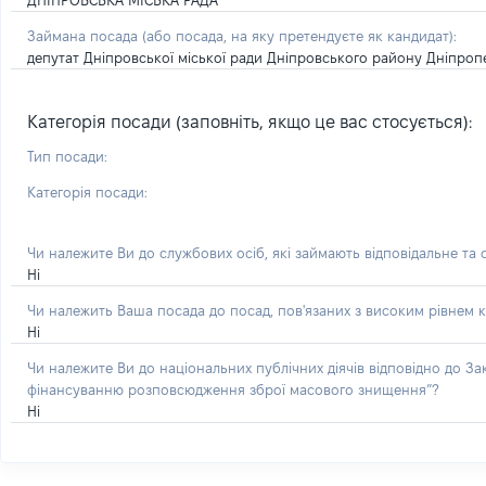
ДНІПРОВСЬКА МІСЬКА РАДА
Займана посада
(або посада, на яку претендуєте як кандидат)
:
депутат Дніпровської міської ради Дніпровського району Дніпроп
Категорія посади (заповніть, якщо це вас стосується):
Тип посади:
Категорія посади:
Чи належите Ви до службових осіб, які займають відповідальне та
Ні
Чи належить Ваша посада до посад, пов'язаних з високим рівнем к
Ні
Чи належите Ви до національних публічних діячів відповідно до З
фінансуванню розповсюдження зброї масового знищення”?
Ні