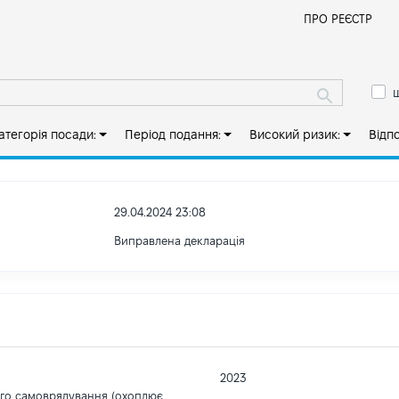
Й
ПРО РЕЄСТР
ш
атегорія посади:
Період подання:
Високий ризик:
Відп
29.04.2024 23:08
Виправлена декларація
2023
ого самоврядування (охоплює