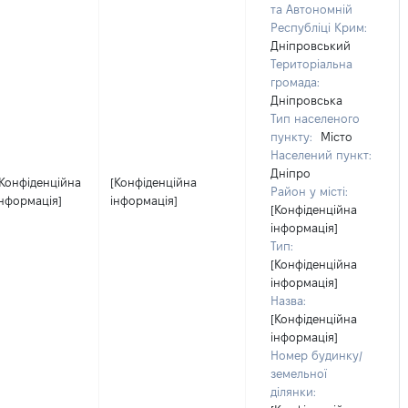
та Автономній
Республіці Крим:
Дніпровський
Територіальна
громада:
Дніпровська
Тип населеного
пункту:
Місто
Населений пункт:
Дніпро
[Конфіденційна
[Конфіденційна
Район у місті:
інформація]
інформація]
[Конфіденційна
інформація]
Тип:
[Конфіденційна
інформація]
Назва:
[Конфіденційна
інформація]
Номер будинку/
земельної
ділянки: