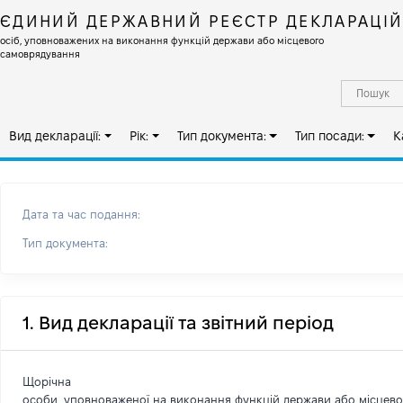
ЄДИНИЙ ДЕРЖАВНИЙ РЕЄСТР ДЕКЛАРАЦІ
осіб, уповноважених на виконання функцій держави або місцевого
самоврядування
Вид декларації:
Рік:
Тип документа:
Тип посади:
К
Дата та час подання:
Тип документа:
1. Вид декларації та звітний період
Щорічна
особи, уповноваженої на виконання функцій держави або місцев