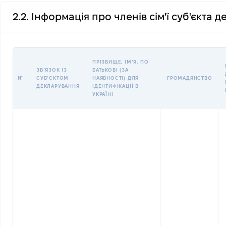
2.2. Інформація про членів сім'ї суб'єкта 
ПРІЗВИЩЕ, ІМʼЯ, ПО
ЗВʼЯЗОК ІЗ
БАТЬКОВІ (ЗА
№
СУБʼЄКТОМ
НАЯВНОСТІ) ДЛЯ
ГРОМАДЯНСТВО
ДЕКЛАРУВАННЯ
ІДЕНТИФІКАЦІЇ В
УКРАЇНІ