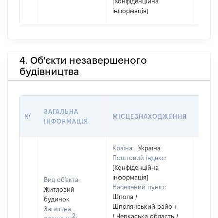
[Конфіденційна
інформація]
4. Об'єкти незавершеного
будівництва
ЗВ'Я
ЗАГАЛЬНА
№
МІСЦЕЗНАХОДЖЕННЯ
СУБ'
ІНФОРМАЦІЯ
ДЕКЛ
Країна:
Україна
Поштовий індекс:
[Конфіденційна
інформація]
Вид об'єкта:
Населений пункт:
Житловий
Шпола /
будинок
Шполянський район
Загальна
Об'єкт
2
/ Черкаська область /