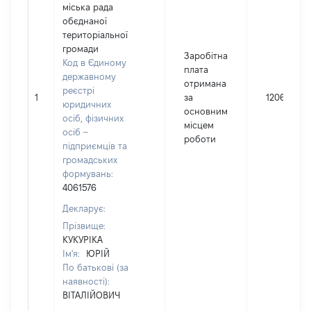
міська рада
обєднаної
територіальної
громади
Заробітна
Код в Єдиному
плата
державному
отримана
реєстрі
1
за
120695
юридичних
основним
осіб, фізичних
місцем
осіб –
роботи
підприємців та
громадських
формувань:
4061576
Декларує:
Прізвище:
КУКУРІКА
Ім'я:
ЮРІЙ
По батькові (за
наявності):
ВІТАЛІЙОВИЧ