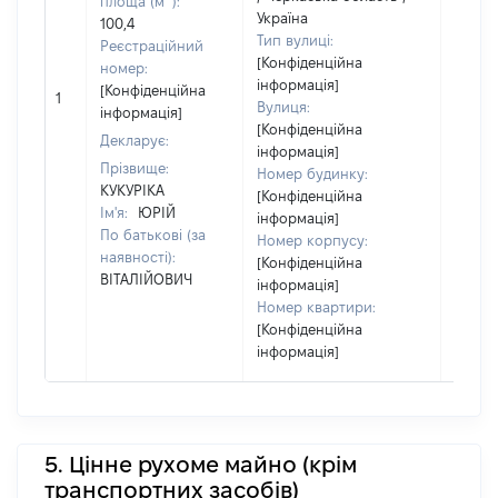
площа (м
):
належ
Україна
100,4
суб'єк
Тип вулиці:
Реєстраційний
декла
[Конфіденційна
номер:
чи чл
інформація]
[Конфіденційна
сім'ї 
1
Вулиця:
інформація]
власн
[Конфіденційна
Декларує:
відпо
інформація]
Цивіл
Прізвище:
Номер будинку:
кодек
КУКУРІКА
[Конфіденційна
Україн
Ім'я:
ЮРІЙ
інформація]
По батькові (за
Номер корпусу:
наявності):
[Конфіденційна
ВІТАЛІЙОВИЧ
інформація]
Номер квартири:
[Конфіденційна
інформація]
5. Цінне рухоме майно (крім
транспортних засобів)