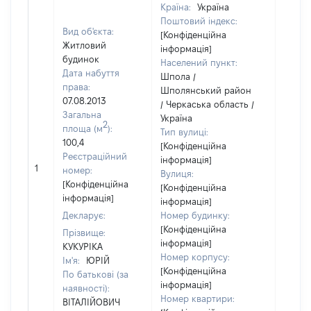
Країна:
Україна
Поштовий індекс:
Вид об'єкта:
[Конфіденційна
Житловий
інформація]
будинок
Населений пункт:
Дата набуття
Шпола /
права:
Шполянський район
07.08.2013
/ Черкаська область /
Загальна
Україна
2
площа (м
):
Тип вулиці:
100,4
[Конфіденційна
Реєстраційний
інформація]
1
66314
номер:
Вулиця:
[Конфіденційна
[Конфіденційна
інформація]
інформація]
Декларує:
Номер будинку:
[Конфіденційна
Прізвище:
інформація]
КУКУРІКА
Номер корпусу:
Ім'я:
ЮРІЙ
[Конфіденційна
По батькові (за
інформація]
наявності):
Номер квартири:
ВІТАЛІЙОВИЧ