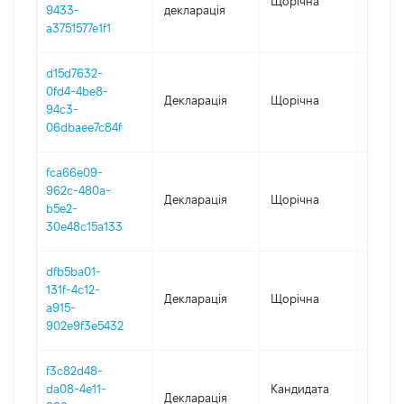
Щорічна
2020
9433-
декларація
a3751577e1f1
d15d7632-
0fd4-4be8-
Декларація
Щорічна
2020
94c3-
06dbaee7c84f
fca66e09-
962c-480a-
Декларація
Щорічна
2019
b5e2-
30e48c15a133
dfb5ba01-
131f-4c12-
Декларація
Щорічна
2017
a915-
902e9f3e5432
f3c82d48-
da08-4e11-
Кандидата
Декларація
2017