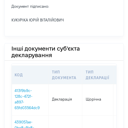
Документ підписано:
КУКУРІКА ЮРІЙ ВІТАЛІЙОВИЧ
Інші документи суб'єкта
декларування
ТИП
ТИП
КОД
ПЕРІ
ДОКУМЕНТА
ДЕКЛАРАЦІЇ
413f9b9c-
128c-472f-
Декларація
Щорічна
2025
a897-
65fd03564dc9
439057ae-
0be8-4fe8-