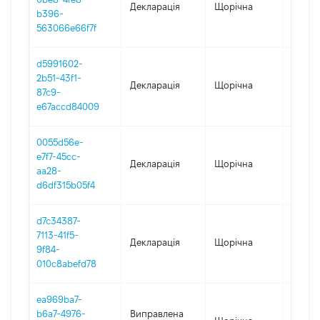
Декларація
Щорічна
2024
b396-
563066e66f7f
d5991602-
2b51-43f1-
Декларація
Щорічна
2023
87c9-
e67accd84009
0055d56e-
e7f7-45cc-
Декларація
Щорічна
2022
aa28-
d6df315b05f4
d7c34387-
7113-41f5-
Декларація
Щорічна
2021
9f84-
010c8abefd78
ea969ba7-
b6a7-4976-
Виправлена