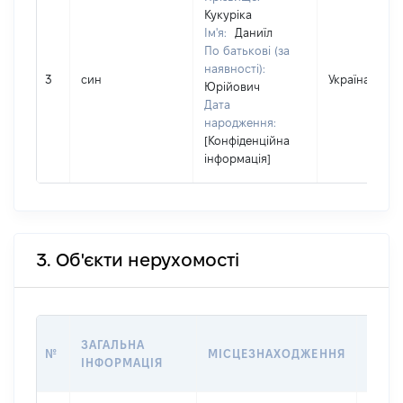
Кукуріка
Ім'я:
Даниїл
По батькові (за
наявності):
3
син
Україна
Юрійович
Дата
народження:
[Конфіденційна
інформація]
3. Об'єкти нерухомості
ВАРТ
ЗАГАЛЬНА
№
МІСЦЕЗНАХОДЖЕННЯ
НА Д
ІНФОРМАЦІЯ
НАБУ