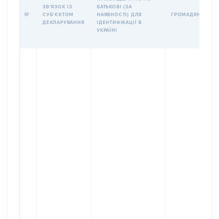
ЗВʼЯЗОК ІЗ
БАТЬКОВІ (ЗА
№
СУБʼЄКТОМ
НАЯВНОСТІ) ДЛЯ
ГРОМАДЯНСТВО
ДЕКЛАРУВАННЯ
ІДЕНТИФІКАЦІЇ В
УКРАЇНІ