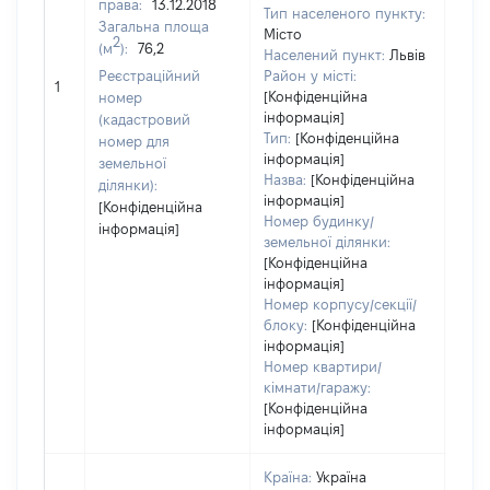
права:
13.12.2018
6477
Тип населеного пункту:
Загальна площа
Тип
Місто
2
(м
):
76,2
варт
Населений пункт:
Львів
обʼє
Реєстраційний
Район у місті:
1
варт
[Конфіденційна
номер
дату
інформація]
(кадастровий
Тип:
[Конфіденційна
набу
номер для
інформація]
пра
земельної
Назва:
[Конфіденційна
ділянки):
інформація]
[Конфіденційна
Номер будинку/
інформація]
земельної ділянки:
[Конфіденційна
інформація]
Номер корпусу/секції/
блоку:
[Конфіденційна
інформація]
Номер квартири/
кімнати/гаражу:
[Конфіденційна
інформація]
Країна:
Україна