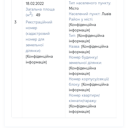
4241
Тип населеного пункту:
18.02.2022
Тип
Місто
Загальна площа
варт
2
Населений пункт:
Львів
(м
):
49
обʼє
Район у місті:
3
Реєстраційний
варт
[Конфіденційна
номер
дату
інформація]
(кадастровий
Тип:
[Конфіденційна
набу
номер для
інформація]
пра
земельної
Назва:
[Конфіденційна
ділянки):
інформація]
[Конфіденційна
Номер будинку/
інформація]
земельної ділянки:
[Конфіденційна
інформація]
Номер корпусу/секції/
блоку:
[Конфіденційна
інформація]
Номер квартири/
кімнати/гаражу:
[Конфіденційна
інформація]