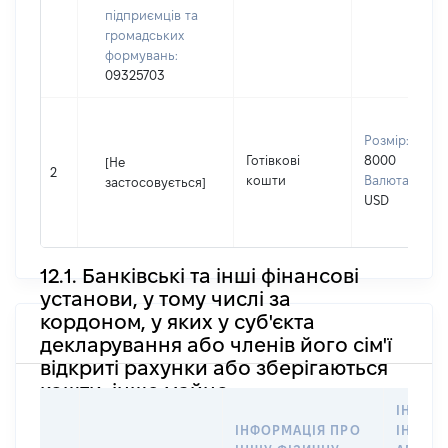
підприємців та
громадських
формувань:
09325703
Розмір:
Готівкові
8000
[Не
2
кошти
Валюта:
застосовується]
USD
12.1. Банківські та інші фінансові
установи, у тому числі за
кордоном, у яких у суб'єкта
декларування або членів його сім'ї
відкриті рахунки або зберігаються
кошти, інше майно
ІНФОР
ІНФОРМАЦІЯ ПРО
ІНШУ 