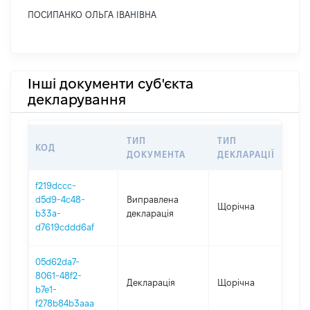
ПОСИПАНКО ОЛЬГА ІВАНІВНА
Інші документи суб'єкта
декларування
ТИП
ТИП
КОД
ПЕ
ДОКУМЕНТА
ДЕКЛАРАЦІЇ
f219dccc-
d5d9-4c48-
Виправлена
Щорічна
202
b33a-
декларація
d7619cddd6af
05d62da7-
8061-48f2-
Декларація
Щорічна
202
b7e1-
f278b84b3aaa