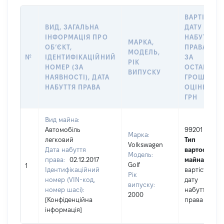
ВАРТІСТЬ 
ВИД, ЗАГАЛЬНА
ДАТУ
ІНФОРМАЦІЯ ПРО
НАБУТТЯ
МАРКА,
ОБʼЄКТ,
ПРАВА АБО
МОДЕЛЬ,
№
ІДЕНТИФІКАЦІЙНИЙ
ЗА
РІК
НОМЕР (ЗА
ОСТАННЬ
ВИПУСКУ
НАЯВНОСТІ), ДАТА
ГРОШОВО
НАБУТТЯ ПРАВА
ОЦІНКОЮ,
ГРН
Вид майна:
Автомобіль
99201
Марка:
легковий
Тип
Volkswagen
Дата набуття
вартості
Модель:
права:
02.12.2017
майна:
це
Golf
1
Ідентифікаційний
вартість на
Рік
номер (VIN-код,
дату
випуску:
номер шасі):
набуття
2000
[Конфіденційна
права
інформація]