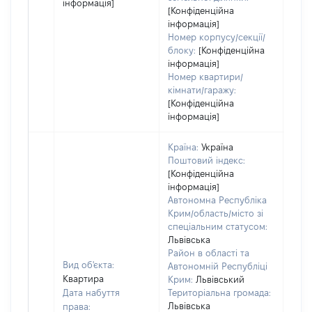
інформація]
[Конфіденційна
інформація]
Номер корпусу/секції/
блоку:
[Конфіденційна
інформація]
Номер квартири/
кімнати/гаражу:
[Конфіденційна
інформація]
Країна:
Україна
Поштовий індекс:
[Конфіденційна
інформація]
Автономна Республіка
Крим/область/місто зі
спеціальним статусом:
Львівська
Район в області та
Вид об'єкта:
Автономній Республіці
Квартира
Крим:
Львівський
Дата набуття
Територіальна громада:
Львівська
права: