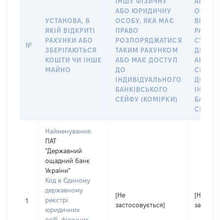
ІНШУ ФІЗИЧНУ
АБО Ю
АБО ЮРИДИЧНУ
ОСОБУ,
УСТАНОВА, В
ОСОБУ, ЯКА МАЄ
ВІДКР
ЯКІЙ ВІДКРИТІ
ПРАВО
РАХУНО
РАХУНКИ АБО
РОЗПОРЯДЖАТИСЯ
СУБ’ЄК
№
ЗБЕРІГАЮТЬСЯ
ТАКИМ РАХУНКОМ
ДЕКЛА
КОШТИ ЧИ ІНШЕ
АБО МАЄ ДОСТУП
АБО ЧЛ
МАЙНО
ДО
СІМ’Ї 
ІНДИВІДУАЛЬНОГО
ДОГОВ
БАНКІВСЬКОГО
ІНДИВ
СЕЙФУ (КОМІРКИ)
БАНКІ
СЕЙФУ 
Найменування:
ПАТ
"Державний
ощадний банк
України"
Код в Єдиному
державному
[Не
[Не
реєстрі
1
застосовується]
застосо
юридичних
осіб, фізичних