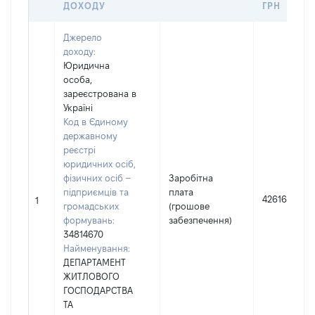
ДОХОДУ
ГРН
Джерело
доходу:
Юридична
особа,
зареєстрована в
Україні
Код в Єдиному
державному
реєстрі
юридичних осіб,
фізичних осіб –
Заробітна
підприємців та
плата
426168
1
громадських
(грошове
формувань:
забезпечення)
34814670
Найменування:
ДЕПАРТАМЕНТ
ЖИТЛОВОГО
ГОСПОДАРСТВА
ТА