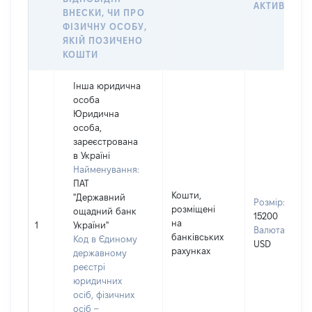
АКТИВУ
ВНЕСКИ, ЧИ ПРО
ФІЗИЧНУ ОСОБУ,
ЯКІЙ ПОЗИЧЕНО
КОШТИ
Інша юридична
особа
Юридична
особа,
зареєстрована
в Україні
Найменування:
ПАТ
Кошти,
"Державний
Розмір:
розміщені
ощадний банк
15200
на
1
України"
Валюта:
банківських
Код в Єдиному
USD
рахунках
державному
реєстрі
юридичних
осіб, фізичних
осіб –