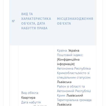
ВАР
ДАТ
НАБ
ВИД ТА
ПРА
ХАРАКТЕРИСТИКА
МІСЦЕЗНАХОДЖЕННЯ
№
ЗА
ОБʼЄКТА, ДАТА
ОБʼЄКТА
ОС
НАБУТТЯ ПРАВА
ГР
ОЦІ
ГРН
Країна:
Україна
Поштовий індекс:
[Конфіденційна
інформація]
Автономна Республіка
Крим/область/місто зі
спеціальним статусом:
Львівська
Район в області та
Автономній Республіці
Вид об'єкта:
Крим:
Львівський
Квартира
Територіальна громада:
Дата набуття
Львівська