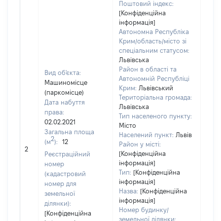
Поштовий індекс:
[Конфіденційна
інформація]
Автономна Республіка
Крим/область/місто зі
спеціальним статусом:
Львівська
Район в області та
Вид об'єкта:
Автономній Республіці
Машиномісце
Крим:
Львівський
(паркомісце)
Територіальна громада:
Дата набуття
Львівська
права:
500
Тип населеного пункту:
02.02.2021
Тип
Місто
Загальна площа
варт
Населений пункт:
Львів
2
(м
):
12
обʼє
Район у місті:
2
варт
[Конфіденційна
Реєстраційний
дату
інформація]
номер
Тип:
[Конфіденційна
набу
(кадастровий
інформація]
пра
номер для
Назва:
[Конфіденційна
земельної
інформація]
ділянки):
Номер будинку/
[Конфіденційна
земельної ділянки: