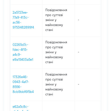
Повідомлення
2a5723ee-
про суттєві
77a9-413c-
зміни y
-
202
ac56-
майновому
9753482899f4
стані
Повідомлення
02265d7c-
про суттєві
fdec-4f15-
зміни y
-
202
a4c9-
майновому
e9a15403a5e1
стані
Повідомлення
17326e46-
про суттєві
0943-4af7-
зміни y
-
202
8556-
майновому
8cb9bbf6f5b4
стані
e62a5c8c-