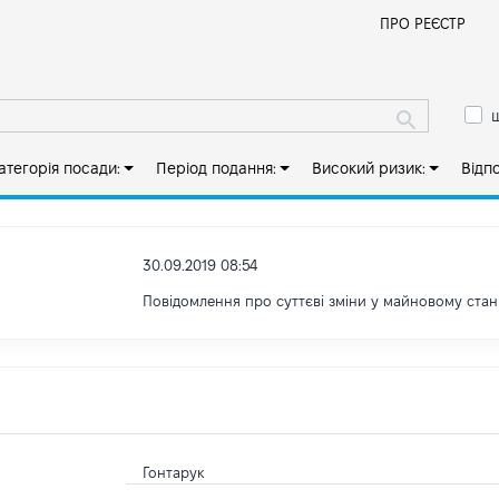
Й
ПРО РЕЄСТР
ш
атегорія посади:
Період подання:
Високий ризик:
Відп
30.09.2019 08:54
Повідомлення про суттєві зміни y майновому стан
Гонтарук