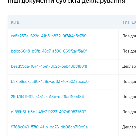
Інші документи суб'єкта декларування
КОД
ТИП 
ca5a233e-622d-41b5-b832-9f74f4c5e789
Повідо
bdbb6048-b9fb-48c7-a590-669f2a1f5a6f
Повідо
bead55da-1074-4be1-8023-5eb48b51804f
Деклар
b27f56cd-aa60-4a6c-ad83-4e7b037bcea0
Повідо
29d7941f-ff2a-4312-b18b-d2f6ad10e384
Повідо
e155fb6f-b3b1-45e7-9223-407b99537602
Повідо
9768c049-57f0-411b-bd76-db98cb719b9a
Деклар