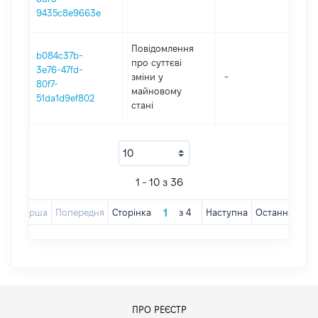
9435c8e9663e
Повідомлення
b084c37b-
про суттєві
3e76-47fd-
зміни y
-
2
80f7-
майновому
51da1d9ef802
стані
1 - 10 з 36
Перша
Попередня
Сторінка
з
4
Наступна
Остання
ПРО РЕЄСТР