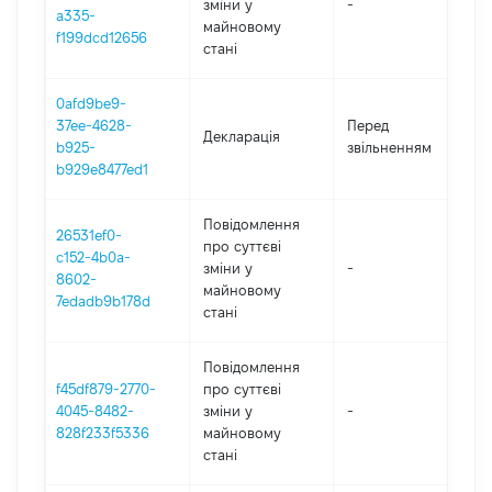
зміни y
-
2
a335-
майновому
f199dcd12656
стані
0afd9be9-
01
37ee-4628-
Перед
Декларація
-
b925-
звільненням
2
b929e8477ed1
Повідомлення
26531ef0-
про суттєві
c152-4b0a-
зміни y
-
2
8602-
майновому
7edadb9b178d
стані
Повідомлення
f45df879-2770-
про суттєві
4045-8482-
зміни y
-
2
828f233f5336
майновому
стані