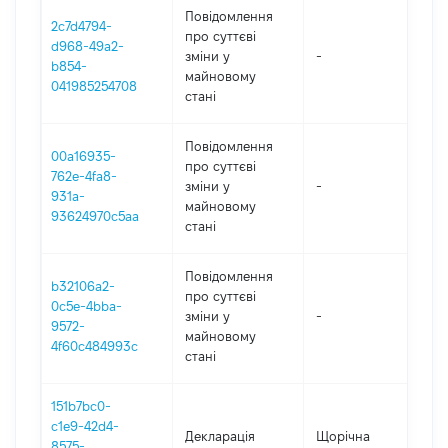
Повідомлення
2c7d4794-
про суттєві
d968-49a2-
зміни y
-
2
b854-
майновому
041985254708
стані
Повідомлення
00a16935-
про суттєві
762e-4fa8-
зміни y
-
2
931a-
майновому
93624970c5aa
стані
Повідомлення
b32106a2-
про суттєві
0c5e-4bba-
зміни y
-
2
9572-
майновому
4f60c484993c
стані
151b7bc0-
c1e9-42d4-
Декларація
Щорічна
2
8575-