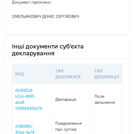
Документ підписано:
ОМЕЛЬЯНОВИЧ ДЕНИС СЕРГІЙОВИЧ
Інші документи суб'єкта
декларування
ТИП
ТИП
КОД
П
ДОКУМЕНТА
ДЕКЛАРАЦІЇ
f6294324-
b7c4-4985-
Після
Декларація
2
abe8-
звільнення
d59668426d7b
Повідомлення
d14858fb-
про суттєві
40ad-4e74-