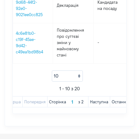
9d68-44f2-
Кандидата
Декларація
20
92e0-
на посаду
9021ee0cc825
Повідомлення
4c6e81b0-
про суттєві
c19f-45ae-
зміни y
-
2
9d42-
майновому
c49ea1bd98b4
стані
1 - 10 з 20
Перша
Попередня
Сторінка
з
2
Наступна
Остання