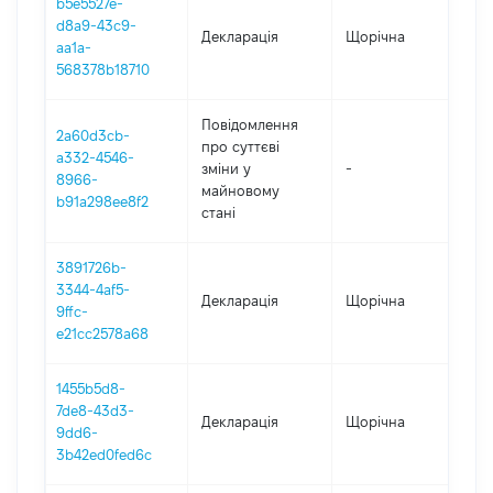
b5e5527e-
d8a9-43c9-
Декларація
Щорічна
2
aa1a-
568378b18710
Повідомлення
2a60d3cb-
про суттєві
a332-4546-
зміни y
-
2
8966-
майновому
b91a298ee8f2
стані
3891726b-
3344-4af5-
Декларація
Щорічна
2
9ffc-
e21cc2578a68
1455b5d8-
7de8-43d3-
Декларація
Щорічна
2
9dd6-
3b42ed0fed6c