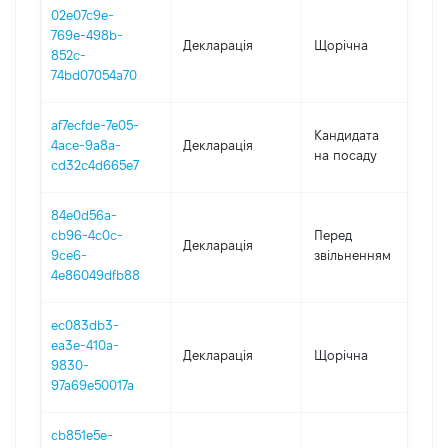
02e07c9e-
769e-498b-
Декларація
Щорічна
20
852c-
74bd07054a70
af7ecfde-7e05-
Кандидата
4ace-9a8a-
Декларація
2
на посаду
cd32c4d665e7
84e0d56a-
01
cb96-4c0c-
Перед
Декларація
-
9ce6-
звільненням
24
4e86049dfb88
ec083db3-
ea3e-410a-
Декларація
Щорічна
2
9830-
97a69e50017a
cb851e5e-