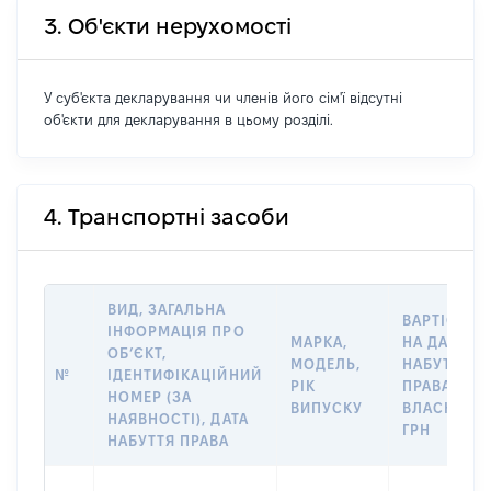
3. Об'єкти нерухомості
У суб'єкта декларування чи членів його сім'ї відсутні
об'єкти для декларування в цьому розділі.
4. Транспортні засоби
ВИД, ЗАГАЛЬНА
ВАРТІСТЬ
ІНФОРМАЦІЯ ПРО
МАРКА,
НА ДАТУ
ОБ’ЄКТ,
МОДЕЛЬ,
НАБУТТЯ
№
ІДЕНТИФІКАЦІЙНИЙ
РІК
ПРАВА
НОМЕР (ЗА
ВИПУСКУ
ВЛАСНОСТІ
НАЯВНОСТІ), ДАТА
ГРН
НАБУТТЯ ПРАВА