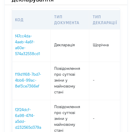
ТИП
ТИП
КОД
ПЕ
ДОКУМЕНТА
ДЕКЛАРАЦІЇ
f47cc4da-
4aeb-4a6f-
Декларація
Щорічна
202
a60e-
574a32538cd1
Повідомлення
f19d1f68-7bd7-
про суттєві
4bb6-99ac-
зміни y
-
202
8ef3ce7366ef
майновому
стані
Повідомлення
f2f24dcf-
про суттєві
6a98-47f4-
зміни y
-
202
a5dd-
майновому
d232565d379a
стані