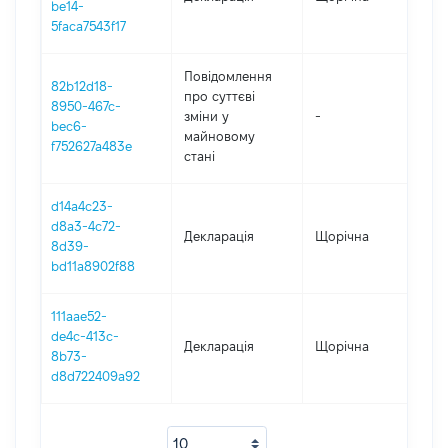
be14-
5faca7543f17
Повідомлення
82b12d18-
про суттєві
8950-467c-
зміни y
-
202
bec6-
майновому
f752627a483e
стані
d14a4c23-
d8a3-4c72-
Декларація
Щорічна
202
8d39-
bd11a8902f88
111aae52-
de4c-413c-
Декларація
Щорічна
202
8b73-
d8d722409a92