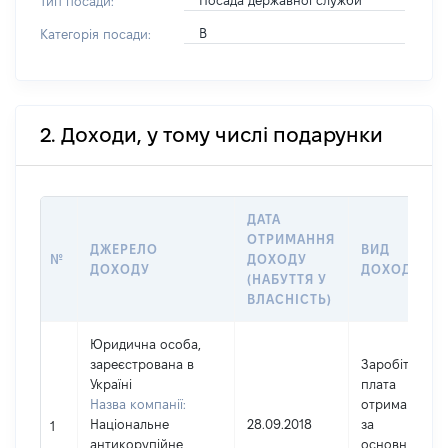
Посада державної служби
Тип посади:
В
Категорія посади:
2. Доходи, у тому числі подарунки
ДАТА
ОТРИМАННЯ
ДЖЕРЕЛО
ВИД
№
ДОХОДУ
ДОХОДУ
ДОХОДУ
(НАБУТТЯ У
ВЛАСНІСТЬ)
Юридична особа,
зареєстрована в
Заробітна
Україні
плата
Назва компанії:
отримана
Національне
28.09.2018
за
1
антикорупійне
основним