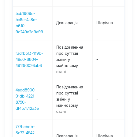
5cb1909e-
5c6e-4a8e-
Декларація
Щорічна
202
b610-
9c249e2d9e99
Повідомлення
f3dfbbf3-119b-
про суттєві
46e0-8804-
зміни y
-
202
491f90026ab6
майновому
стані
Повідомлення
4edd8900-
про суттєві
91db-4221-
зміни y
-
202
8750-
майновому
df4b7f7f2a3e
стані
777bcbdb-
3c72-4542-
Декларація
Щорічна
202