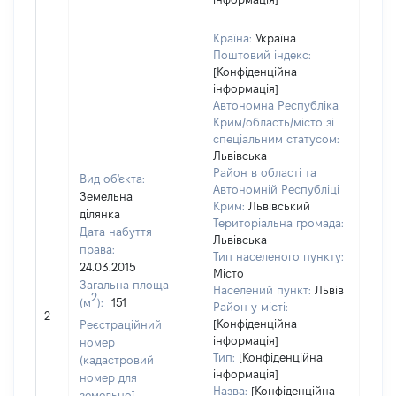
Країна:
Україна
Поштовий індекс:
[Конфіденційна
інформація]
Автономна Республіка
Крим/область/місто зі
спеціальним статусом:
Львівська
Район в області та
Вид об'єкта:
Автономній Республіці
Земельна
Крим:
Львівський
ділянка
Територіальна громада:
Дата набуття
Львівська
права:
Тип населеного пункту:
24.03.2015
Місто
Загальна площа
Населений пункт:
Львів
2
(м
):
151
[Не
Район у місті:
2
заст
[Конфіденційна
Реєстраційний
інформація]
номер
Тип:
[Конфіденційна
(кадастровий
інформація]
номер для
Назва:
[Конфіденційна
земельної