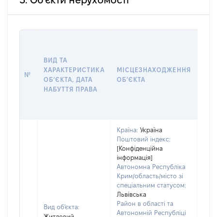
3. Об'єкти нерухомості
ВАР
ВИД ТА
ДАТ
ХАРАКТЕРИСТИКА
МІСЦЕЗНАХОДЖЕННЯ
ПРА
№
ОБʼЄКТА, ДАТА
ОБʼЄКТА
ОС
НАБУТТЯ ПРАВА
ГР
ОЦІ
Країна:
Україна
Поштовий індекс:
[Конфіденційна
інформація]
Автономна Республіка
Крим/область/місто зі
спеціальним статусом:
Львівська
Район в області та
Вид об'єкта:
Автономній Республіці
Житловий