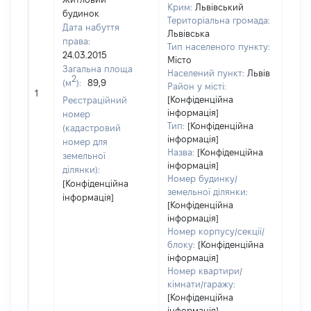
Крим:
Львівський
будинок
Територіальна громада:
Дата набуття
Львівська
права:
Тип населеного пункту:
24.03.2015
Місто
Загальна площа
Населений пункт:
Львів
2
(м
):
89,9
[Не
Район у місті:
1
заст
[Конфіденційна
Реєстраційний
інформація]
номер
Тип:
[Конфіденційна
(кадастровий
інформація]
номер для
Назва:
[Конфіденційна
земельної
інформація]
ділянки):
Номер будинку/
[Конфіденційна
земельної ділянки:
інформація]
[Конфіденційна
інформація]
Номер корпусу/секції/
блоку:
[Конфіденційна
інформація]
Номер квартири/
кімнати/гаражу:
[Конфіденційна
інформація]