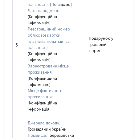
наявності):
[Не відомо]
Дата народження:
[Конфіденційна
інформація]
Реєстраційний номер
облікової картки
Подарунок у
платника податків (за
грошовій
334
3
наявності):
формі
[Конфіденційна
інформація]
Зареєстроване місце
проживання:
[Конфіденційна
інформація]
Місце фактичного
проживання:
[Конфіденційна
інформація]
Джерело доходу:
Громадянин України
Прізвище:
Березовська