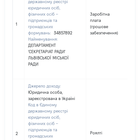
державному реєстрі
юридичних осіб,
фізичних осіб –
Заробітна
підприємців та
плата
450
1
громадських
(грошове
формувань:
34857892
забезпечення)
Найменування:
ДЕПАРТАМЕНТ
'СЕКРЕТАРІАТ РАДИ'
ЛЬВІВСЬКОЇ МІСЬКОЇ
РАДИ
Джерело доходу:
Юридична особа,
зареєстрована в Україні
Код в Єдиному
державному реєстрі
юридичних осіб,
фізичних осіб –
підприємців та
Роялті
1287
2
громадських