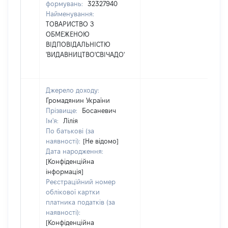
формувань:
32327940
Найменування:
ТОВАРИСТВО З
ОБМЕЖЕНОЮ
ВІДПОВІДАЛЬНІСТЮ
'ВИДАВНИЦТВО'СВІЧАДО'
Джерело доходу:
Громадянин України
Прізвище:
Босаневич
Ім'я:
Лілія
По батькові (за
наявності):
[Не відомо]
Дата народження:
[Конфіденційна
інформація]
Реєстраційний номер
облікової картки
платника податків (за
наявності):
[Конфіденційна