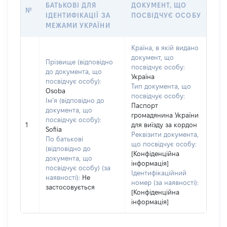
БАТЬКОВІ ДЛЯ
ДОКУМЕНТ, ЩО
№
ІДЕНТИФІКАЦІЇ ЗА
ПОСВІДЧУЄ ОСОБУ
МЕЖАМИ УКРАЇНИ
Країна, в якій видано
документ, що
Прізвище (відповідно
посвідчує особу:
до документа, що
Україна
посвідчує особу):
Тип документа, що
Osoba
посвідчує особу:
Ім’я (відповідно до
Паспорт
документа, що
громадянина України
посвідчує особу):
1
для виїзду за кордон
Sofiia
Реквізити документа,
По батькові
що посвідчує особу:
(відповідно до
[Конфіденційна
документа, що
інформація]
посвідчує особу) (за
Ідентифікаційний
наявності):
Не
номер (за наявності):
застосовується
[Конфіденційна
інформація]