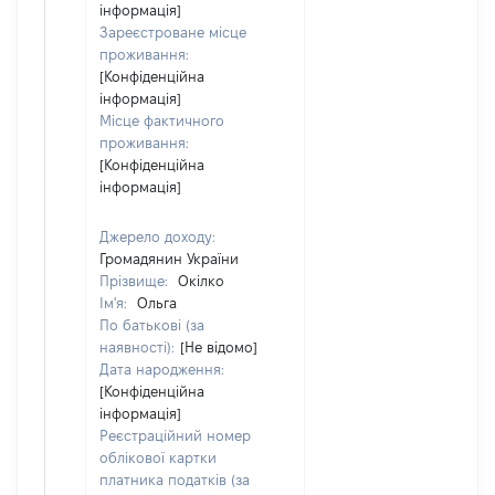
інформація]
Зареєстроване місце
проживання:
[Конфіденційна
інформація]
Місце фактичного
проживання:
[Конфіденційна
інформація]
Джерело доходу:
Громадянин України
Прізвище:
Окілко
Ім'я:
Ольга
По батькові (за
наявності):
[Не відомо]
Дата народження:
[Конфіденційна
інформація]
Реєстраційний номер
облікової картки
платника податків (за