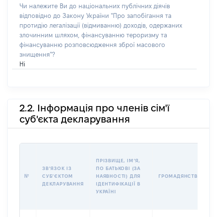
Чи належите Ви до національних публічних діячів
відповідно до Закону України "Про запобігання та
протидію легалізації (відмиванню) доходів, одержаних
злочинним шляхом, фінансуванню тероризму та
фінансуванню розповсюдження зброї масового
знищення"?
Ні
2.2. Інформація про членів сім'ї
суб'єкта декларування
ПРІЗВИЩЕ, ІМʼЯ,
ЗВʼЯЗОК ІЗ
ПО БАТЬКОВІ (ЗА
№
СУБʼЄКТОМ
НАЯВНОСТІ) ДЛЯ
ГРОМАДЯНСТВО
ДЕКЛАРУВАННЯ
ІДЕНТИФІКАЦІЇ В
УКРАЇНІ