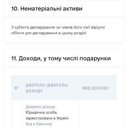
10. Нематеріальні активи
У суб'єкта декларування чи членів його сім'ї відсутні
об'єкти для декларування в цьому розділі.
11. Доходи, у тому числі подарунки
РО
ДЖЕРЕЛО (ДЖЕРЕЛА)
№
ВИД ДОХОДУ
(ВА
ДОХОДУ
ГРН
Джерело доходу:
Юридична особа,
зареєстрована в Україні
Код в Єдиному