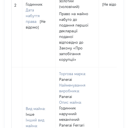
золотий
Годинник
[Не відомо]
2
(чоловічий)
Дата
Право на майно
набуття
набуто до
права:
[Не
подання першої
відомо]
декларації
поданої
відповідно до
Закону «Про
запобігання
корупції»
Торгова марка:
Panerai
Найменування
виробника:
Panerai
Опис майна:
Годинник
Вид майна:
наручний
Інше
механічний
Інший вид
Panerai Ferrari
майна: