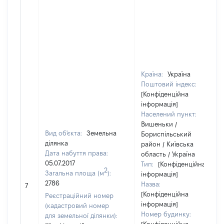
Країна:
Україна
Поштовий індекс:
[Конфіденційна
інформація]
Населений пункт:
Вишеньки /
Вид об'єкта:
Земельна
Бориспільський
ділянка
район / Київська
Дата набуття права:
область / Україна
05.07.2017
Тип:
[Конфіденційна
2
Загальна площа (м
):
інформація]
2786
Назва:
7
[Конфіденційна
Реєстраційний номер
інформація]
(кадастровий номер
Номер будинку:
для земельної ділянки):