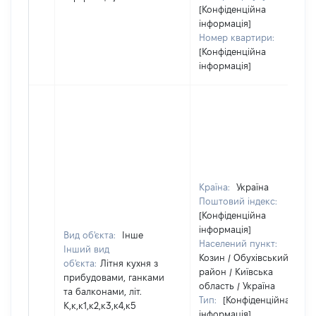
[Конфіденційна
інформація]
Номер квартири:
[Конфіденційна
інформація]
Країна:
Україна
Поштовий індекс:
[Конфіденційна
інформація]
Вид об'єкта:
Інше
Населений пункт:
Інший вид
Козин / Обухівський
об'єкта:
Літня кухня з
район / Київська
прибудовами, ганками
область / Україна
та балконами, літ.
Тип:
[Конфіденційна
К,к,к1,к2,к3,к4,к5
інформація]