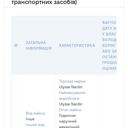
транспортних засобів)
ВАРТІСТЬ Н
ДАТУ НАБУТ
У ВЛАСНІСТЬ
ВОЛОДІННЯ
ЗАГАЛЬНА
№
ХАРАКТЕРИСТИКА
КОРИСТУВА
ІНФОРМАЦІЯ
АБО ЗА
ОСТАННЬО
ГРОШОВОЮ
ОЦІНКОЮ
Торгова марка:
Ulysse Nardin
Найменування
виробника:
Ulysse Nardin
Опис майна:
Вид майна:
Годинник
Інше
наручний
Інший вид
механічний