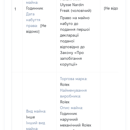
майна:
Ulysse Nardin
Годинник
[Не відомо]
1
Freak (чоловічий)
Дата
Право на майно
набуття
набуто до
права:
[Не
подання першої
відомо]
декларації
поданої
відповідно до
Закону «Про
запобігання
корупції»
Торгова марка:
Rolex
Найменування
виробника:
Rolex
Опис майна:
Вид майна:
Годинник
Інше
наручний
Інший вид
механічний Rolex
майна: