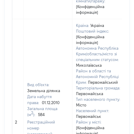
кімнати/гаражу:
[Конфіденційна
інформація]
Країна:
Україна
Поштовий індекс:
[Конфіденційна
інформація]
Автономна Республіка
Крим/область/місто зі
спеціальним статусом:
Миколаївська
Район в області та
Автономній Республіці
Крим:
Первомайський
Вид об'єкта:
Територіальна громада:
Земельна ділянка
Первомайська
Дата набуття
Тип населеного пункту:
права:
01.12.2010
Місто
Загальна площа
Населений пункт:
2
(м
):
584
Первомайськ
[Н
2
Реєстраційний
Район у місті:
[Конфіденційна
номер
інформація]