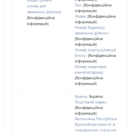
(кадастровий
Тип:
[Конфіденційна
номер для
інформація]
земельної ділянки):
Назва:
[Конфіденційна
[Конфіденційна
інформація]
інформація]
Номер будинку/
земельної ділянки:
[Конфіденційна
інформація]
Номер корпусу/секції/
блоку:
[Конфіденційна
інформація]
Номер квартири/
кімнати/гаражу:
[Конфіденційна
інформація]
Країна:
Україна
Поштовий індекс:
[Конфіденційна
інформація]
Автономна Республіка
Крим/область/місто зі
спеціальним статусом: