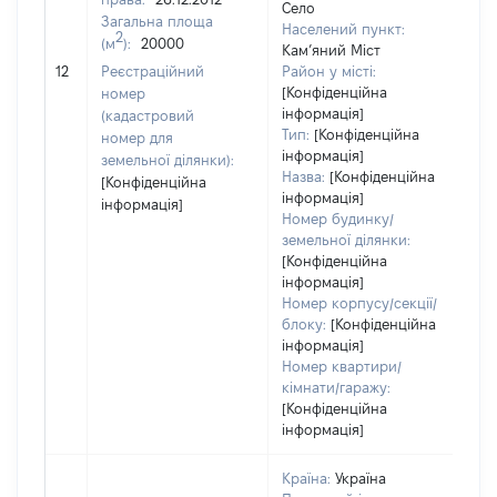
Село
Загальна площа
45
Населений пункт:
2
(м
):
20000
Ти
Кам’яний Міст
об
12
Реєстраційний
Район у місті:
ва
[Конфіденційна
номер
інформація]
на
(кадастровий
Тип:
[Конфіденційна
номер для
інформація]
земельної ділянки):
Назва:
[Конфіденційна
[Конфіденційна
інформація]
інформація]
Номер будинку/
земельної ділянки:
[Конфіденційна
інформація]
Номер корпусу/секції/
блоку:
[Конфіденційна
інформація]
Номер квартири/
кімнати/гаражу:
[Конфіденційна
інформація]
Країна:
Україна