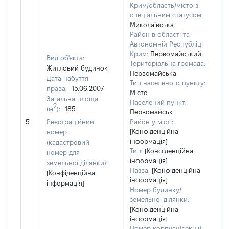
Крим/область/місто зі
спеціальним статусом:
Миколаївська
Район в області та
Автономній Республіці
Крим:
Первомайський
Вид об'єкта:
Територіальна громада:
Житловий будинок
Первомайська
Дата набуття
Тип населеного пункту:
права:
15.06.2007
Місто
Загальна площа
10
Населений пункт:
2
(м
):
185
Ти
Первомайськ
об
5
Реєстраційний
Район у місті:
ва
[Конфіденційна
номер
інформація]
на
(кадастровий
Тип:
[Конфіденційна
номер для
інформація]
земельної ділянки):
Назва:
[Конфіденційна
[Конфіденційна
інформація]
інформація]
Номер будинку/
земельної ділянки:
[Конфіденційна
інформація]
Номер корпусу/секції/