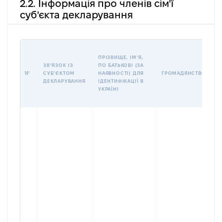
2.2. Інформація про членів сім'ї
суб'єкта декларування
П
ПРІЗВИЩЕ, ІМʼЯ,
Б
ЗВʼЯЗОК ІЗ
ПО БАТЬКОВІ (ЗА
І
№
СУБʼЄКТОМ
НАЯВНОСТІ) ДЛЯ
ГРОМАДЯНСТВО
М
ДЕКЛАРУВАННЯ
ІДЕНТИФІКАЦІЇ В
УКРАЇНІ