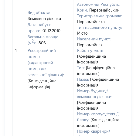
Автономній Республіці
Крим:
Первомайський
Вид об'єкта:
Територіальна громада:
Земельна ділянка
Первомайська
Дата набуття
Тип населеного пункту:
права:
01.12.2010
Місто
Загальна площа
Населений пункт:
2
(м
):
806
Первомайськ
[Н
1
Реєстраційний
Район у місті:
[Конфіденційна
номер
інформація]
(кадастровий
Тип:
[Конфіденційна
номер для
інформація]
земельної ділянки):
Назва:
[Конфіденційна
[Конфіденційна
інформація]
інформація]
Номер будинку/
земельної ділянки:
[Конфіденційна
інформація]
Номер корпусу/секції/
блоку:
[Конфіденційна
інформація]
Номер квартири/