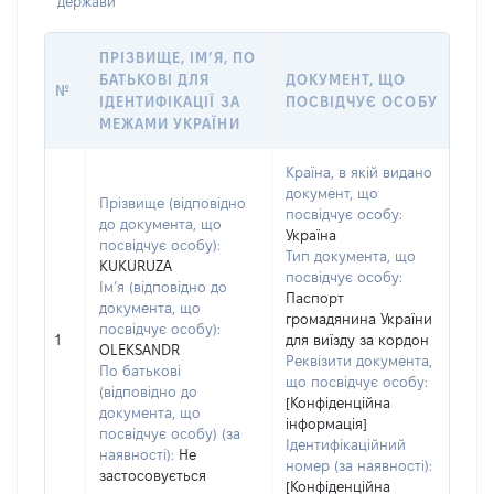
держави
ПРІЗВИЩЕ, ІМ’Я, ПО
БАТЬКОВІ ДЛЯ
ДОКУМЕНТ, ЩО
№
ІДЕНТИФІКАЦІЇ ЗА
ПОСВІДЧУЄ ОСОБУ
МЕЖАМИ УКРАЇНИ
Країна, в якій видано
документ, що
Прізвище (відповідно
посвідчує особу:
до документа, що
Україна
посвідчує особу):
Тип документа, що
KUKURUZA
посвідчує особу:
Ім’я (відповідно до
Паспорт
документа, що
громадянина України
посвідчує особу):
1
для виїзду за кордон
OLEKSANDR
Реквізити документа,
По батькові
що посвідчує особу:
(відповідно до
[Конфіденційна
документа, що
інформація]
посвідчує особу) (за
Ідентифікаційний
наявності):
Не
номер (за наявності):
застосовується
[Конфіденційна