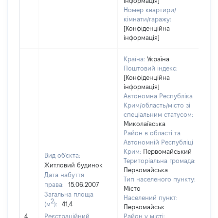
інформація]
Номер квартири/
кімнати/гаражу:
[Конфіденційна
інформація]
Країна:
Україна
Поштовий індекс:
[Конфіденційна
інформація]
Автономна Республіка
Крим/область/місто зі
спеціальним статусом:
Миколаївська
Район в області та
Автономній Республіці
Крим:
Первомайський
Вид об'єкта:
Територіальна громада:
Житловий будинок
Первомайська
Дата набуття
Тип населеного пункту:
права:
15.06.2007
Місто
Загальна площа
61
Населений пункт:
2
(м
):
41,4
Ти
Первомайськ
об
4
Реєстраційний
Район у місті: