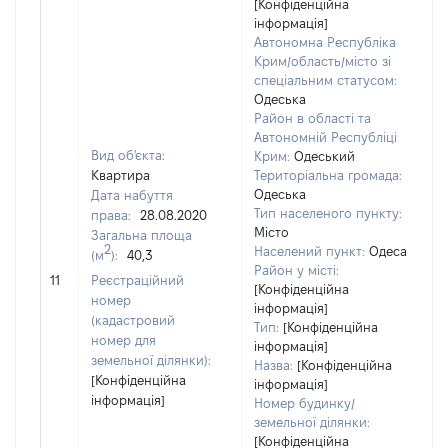
[Конфіденційна
інформація]
Автономна Республіка
Крим/область/місто зі
спеціальним статусом:
Одеська
Район в області та
Автономній Республіці
Вид об'єкта:
Крим:
Одеський
Квартира
Територіальна громада:
Одеська
Дата набуття
Тип населеного пункту:
права:
28.08.2020
Місто
Загальна площа
2
Населений пункт:
Одеса
(м
):
40,3
[Н
Район у місті:
11
Реєстраційний
за
[Конфіденційна
номер
інформація]
(кадастровий
Тип:
[Конфіденційна
номер для
інформація]
земельної ділянки):
Назва:
[Конфіденційна
[Конфіденційна
інформація]
інформація]
Номер будинку/
земельної ділянки:
[Конфіденційна