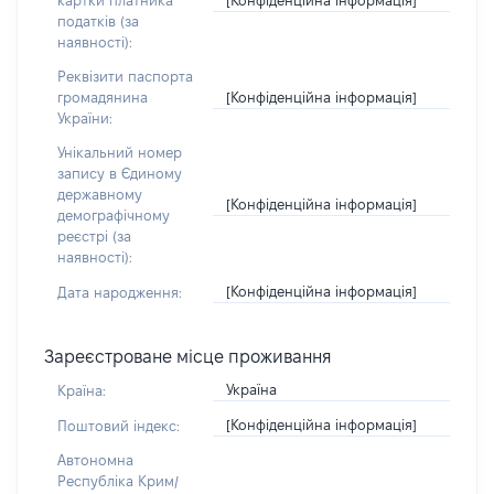
картки платника
податків (за
наявності):
Реквізити паспорта
[Конфіденційна інформація]
громадянина
України:
Унікальний номер
запису в Єдиному
державному
[Конфіденційна інформація]
демографічному
реєстрі (за
наявності):
[Конфіденційна інформація]
Дата народження:
Зареєстроване місце проживання
Україна
Країна:
[Конфіденційна інформація]
Поштовий індекс:
Автономна
Республіка Крим/