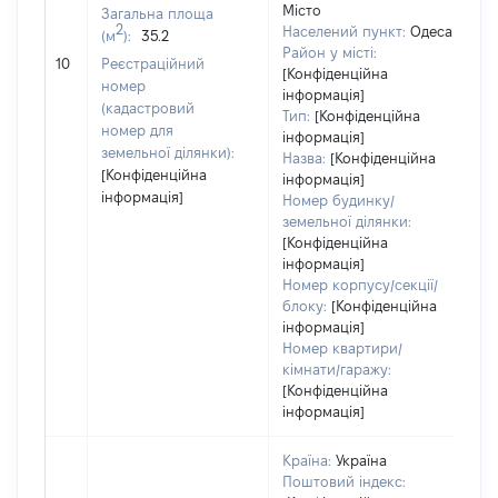
Місто
Загальна площа
2
Населений пункт:
Одеса
(м
):
35.2
[Н
Район у місті:
10
Реєстраційний
за
[Конфіденційна
номер
інформація]
(кадастровий
Тип:
[Конфіденційна
номер для
інформація]
земельної ділянки):
Назва:
[Конфіденційна
[Конфіденційна
інформація]
інформація]
Номер будинку/
земельної ділянки:
[Конфіденційна
інформація]
Номер корпусу/секції/
блоку:
[Конфіденційна
інформація]
Номер квартири/
кімнати/гаражу:
[Конфіденційна
інформація]
Країна:
Україна
Поштовий індекс: