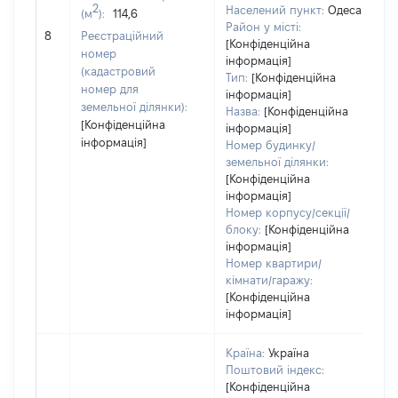
2
Населений пункт:
Одеса
(м
):
114,6
Район у місті:
[Н
8
Реєстраційний
[Конфіденційна
номер
інформація]
(кадастровий
Тип:
[Конфіденційна
номер для
інформація]
земельної ділянки):
Назва:
[Конфіденційна
[Конфіденційна
інформація]
інформація]
Номер будинку/
земельної ділянки:
[Конфіденційна
інформація]
Номер корпусу/секції/
блоку:
[Конфіденційна
інформація]
Номер квартири/
кімнати/гаражу:
[Конфіденційна
інформація]
Країна:
Україна
Поштовий індекс:
[Конфіденційна