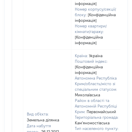
інформація]
Номер корпусу/секції/
блоку:
[Конфіденційна
інформація]
Номер квартири/
кімнати/гаражу:
[Конфіденційна
інформація]
Країна:
Україна
Поштовий індекс:
[Конфіденційна
інформація]
Автономна Республіка
Крим/область/місто зі
спеціальним статусом:
Миколаївська
Район в області та
Автономній Республіці
Крим:
Первомайський
Вид об'єкта:
Територіальна громада:
Земельна ділянка
Кам’яномостівська
Дата набуття
Тип населеного пункту:
права:
26.12.2012