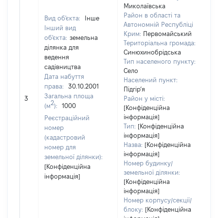
Миколаївська
Район в області та
Вид об'єкта:
Інше
Автономній Республіці
Інший вид
Крим:
Первомайський
об'єкта:
земельна
Територіальна громада:
ділянка для
Синюхинобрідська
ведення
Тип населеного пункту:
садівництва
Село
Дата набуття
Населений пункт:
права:
30.10.2001
Підгір’я
Загальна площа
[Н
3
Район у місті:
2
(м
):
1000
[Конфіденційна
інформація]
Реєстраційний
Тип:
[Конфіденційна
номер
інформація]
(кадастровий
Назва:
[Конфіденційна
номер для
інформація]
земельної ділянки):
Номер будинку/
[Конфіденційна
земельної ділянки:
інформація]
[Конфіденційна
інформація]
Номер корпусу/секції/
блоку:
[Конфіденційна