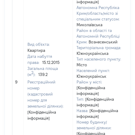
інформація]
Автономна Республіка
Крим/область/місто зі
спеціальним статусом:
Миколаївська
Район в області та
Автономній Республіці
Крим:
Вознесенський
Вид об'єкта:
Територіальна громада:
Квартира
Южноукраїнська
Дата набуття
Тип населеного пункту:
права:
15.12.2015
Місто
Загальна площа
10
Населений пункт:
2
(м
):
139.2
Ти
Южноукраїнськ
об
9
Реєстраційний
Район у місті:
ва
[Конфіденційна
номер
інформація]
на
(кадастровий
Тип:
[Конфіденційна
номер для
інформація]
земельної ділянки):
Назва:
[Конфіденційна
[Конфіденційна
інформація]
інформація]
Номер будинку/
земельної ділянки:
[Конфіденційна