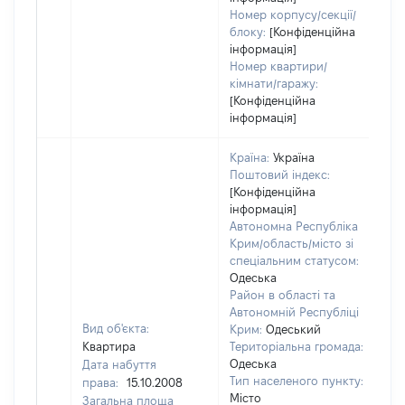
Номер корпусу/секції/
блоку:
[Конфіденційна
інформація]
Номер квартири/
кімнати/гаражу:
[Конфіденційна
інформація]
Країна:
Україна
Поштовий індекс:
[Конфіденційна
інформація]
Автономна Республіка
Крим/область/місто зі
спеціальним статусом:
Одеська
Район в області та
Автономній Республіці
Вид об'єкта:
Крим:
Одеський
Квартира
Територіальна громада:
Одеська
Дата набуття
Тип населеного пункту:
права:
15.10.2008
Місто
Загальна площа