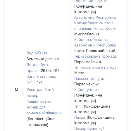
Поштовий індекс:
[Конфіденційна
інформація]
Автономна Республіка
Крим/область/місто зі
спеціальним статусом:
Миколаївська
Район в області та
Автономній Республіці
Крим:
Первомайський
Вид об'єкта:
Територіальна громада:
Земельна ділянка
Первомайська
Дата набуття
Тип населеного пункту:
права:
26.05.2017
Місто
Загальна площа
29
Населений пункт:
2
(м
):
174
Ти
Первомайськ
об
13
Реєстраційний
Район у місті:
ва
[Конфіденційна
номер
інформація]
на
(кадастровий
Тип:
[Конфіденційна
номер для
інформація]
земельної ділянки):
Назва:
[Конфіденційна
[Конфіденційна
інформація]
інформація]
Номер будинку/