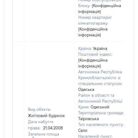
блоку:
[Конфіденційна
інформація]
Номер квартири/
кімнати/гаражу:
[Конфіденційна
інформація]
Країна:
Україна
Поштовий індекс:
[Конфіденційна
інформація]
Автономна Республіка
Крим/область/місто зі
спеціальним статусом:
Одеська
Район в області та
Автономній Республіці
Крим:
Одеський
Вид об'єкта:
Територіальна громада:
Житловий будинок
Таїровська
Дата набуття
Тип населеного пункту:
права:
21.04.2008
Село
Загальна площа
Населений пункт: