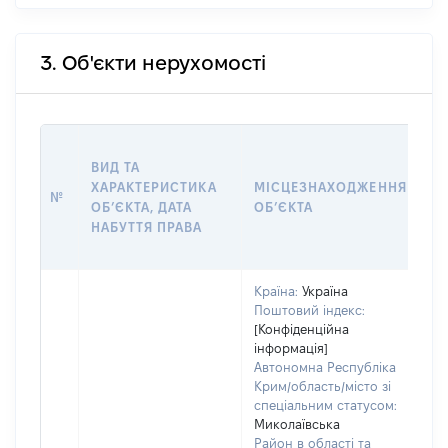
3. Об'єкти нерухомості
В
ВИД ТА
Д
ХАРАКТЕРИСТИКА
МІСЦЕЗНАХОДЖЕННЯ
П
№
ОБʼЄКТА, ДАТА
ОБʼЄКТА
О
НАБУТТЯ ПРАВА
Г
О
Країна:
Україна
Поштовий індекс:
[Конфіденційна
інформація]
Автономна Республіка
Крим/область/місто зі
спеціальним статусом:
Миколаївська
Район в області та