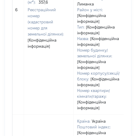
2
(м
):
357,6
Лиманка
[Н
6
Реєстраційний
Район у місті:
[Конфіденційна
номер
інформація]
(кадастровий
Тип:
[Конфіденційна
номер для
інформація]
земельної ділянки):
Назва:
[Конфіденційна
[Конфіденційна
інформація]
інформація]
Номер будинку/
земельної ділянки:
[Конфіденційна
інформація]
Номер корпусу/секції/
блоку:
[Конфіденційна
інформація]
Номер квартири/
кімнати/гаражу:
[Конфіденційна
інформація]
Країна:
Україна
Поштовий індекс:
[Конфіденційна