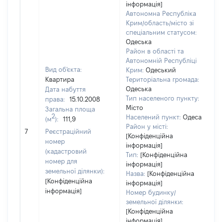
інформація]
Автономна Республіка
Крим/область/місто зі
спеціальним статусом:
Одеська
Район в області та
Автономній Республіці
Вид об'єкта:
Крим:
Одеський
Квартира
Територіальна громада:
Одеська
Дата набуття
Тип населеного пункту:
права:
15.10.2008
Місто
Загальна площа
2
Населений пункт:
Одеса
(м
):
111,9
Район у місті:
[Н
7
Реєстраційний
[Конфіденційна
номер
інформація]
(кадастровий
Тип:
[Конфіденційна
номер для
інформація]
земельної ділянки):
Назва:
[Конфіденційна
[Конфіденційна
інформація]
інформація]
Номер будинку/
земельної ділянки:
[Конфіденційна
інформація]