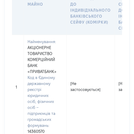
МАЙНО
ДО
СІМ’Ї 
ІНДИВІДУАЛЬНОГО
ДОГОВ
БАНКІВСЬКОГО
ІНДИВ
СЕЙФУ (КОМІРКИ)
БАНКІ
СЕЙФУ 
Найменування:
АКЦІОНЕРНЕ
ТОВАРИСТВО
КОМЕРЦІЙНИЙ
БАНК
«ПРИВАТБАНК»
Код в Єдиному
державному
[Не
[Не
1
реєстрі
застосовується]
застосо
юридичних
осіб, фізичних
осіб –
підприємців та
громадських
формувань:
14360570