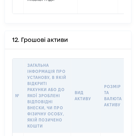
12. Грошові активи
ЗАГАЛЬНА
ІНФОРМАЦІЯ ПРО
УСТАНОВУ, В ЯКІЙ
ВІДКРИТІ
РОЗМІР
РАХУНКИ АБО ДО
І
ВИД
ТА
№
ЯКОЇ ЗРОБЛЕНІ
Я
АКТИВУ
ВАЛЮТА
ВІДПОВІДНІ
П
АКТИВУ
ВНЕСКИ, ЧИ ПРО
ФІЗИЧНУ ОСОБУ,
ЯКІЙ ПОЗИЧЕНО
КОШТИ