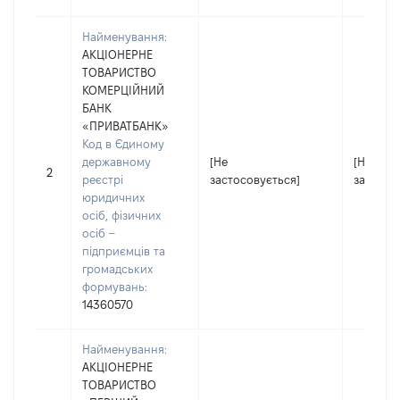
Найменування:
АКЦІОНЕРНЕ
ТОВАРИСТВО
КОМЕРЦІЙНИЙ
БАНК
«ПРИВАТБАНК»
Код в Єдиному
державному
[Не
[Не
2
реєстрі
застосовується]
застосо
юридичних
осіб, фізичних
осіб –
підприємців та
громадських
формувань:
14360570
Найменування:
АКЦІОНЕРНЕ
ТОВАРИСТВО