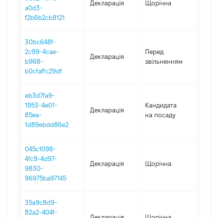
Декларація
Щорічна
2020
a0d3-
f2b6b2cb8121
30bc648f-
01.0
2c99-4cae-
Перед
Декларація
-
b968-
звільненням
23.1
b0cfaffc29df
eb3d7fa9-
1953-4e01-
Кандидата
Декларація
2019
85ea-
на посаду
1d89ebdd86e2
045c1098-
4fc9-4d97-
Декларація
Щорічна
2019
9830-
96975ba97145
35a9c8d9-
82a2-404f-
Декларація
Щорічна
2018