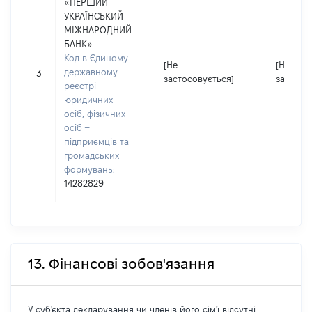
«ПЕРШИЙ
УКРАЇНСЬКИЙ
МІЖНАРОДНИЙ
БАНК»
Код в Єдиному
[Не
[Не
державному
3
застосовується]
застосо
реєстрі
юридичних
осіб, фізичних
осіб –
підприємців та
громадських
формувань:
14282829
13. Фінансові зобов'язання
У суб'єкта декларування чи членів його сім'ї відсутні