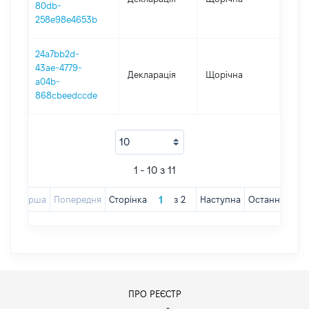
80db-
258e98e4653b
24a7bb2d-
43ae-4779-
Декларація
Щорічна
2017
a04b-
868cbeedccde
1 - 10 з 11
Перша
Попередня
Сторінка
з
2
Наступна
Остання
ПРО РЕЄСТР