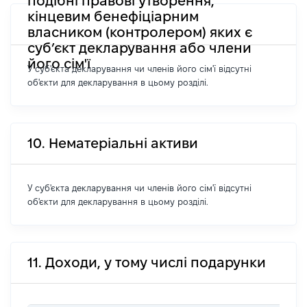
подібні правові утворення,
кінцевим бенефіціарним
власником (контролером) яких є
суб’єкт декларування або члени
його сім'ї
У суб'єкта декларування чи членів його сім'ї відсутні
об'єкти для декларування в цьому розділі.
10. Нематеріальні активи
У суб'єкта декларування чи членів його сім'ї відсутні
об'єкти для декларування в цьому розділі.
11. Доходи, у тому числі подарунки