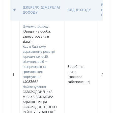
РОЗМІ
ДЖЕРЕЛО (ДЖЕРЕЛА)
№
ВИД ДОХОДУ
(ВАРТІ
ДОХОДУ
ГРН
Джерело доходу:
Юридична особа,
зареєстрована в
Україні
Код в Єдиному
державному реєстрі
юридичних осіб,
фізичних осіб –
підприємців та
Заробітна
громадських
плата
790864
1
формувань:
(грошове
44083662
забезпечення)
Найменування:
СЄВЄРОДОНЕЦЬКА
МІСЬКА ВІЙСЬКОВА
АДМІНІСТРАЦІЯ
СЄВЄРОДОНЕЦЬКОГО
РАЙОНУ ЛУГАНСЬКОЇ