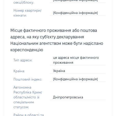
секції/блоку:
Номер квартири/
[Конфіденційна інформація]
кімнати:
Місце фактичного проживання або поштова
адреса, на яку суб’єкту декларування
Національним агентством може бути надіслано
кореспонденцію
це адреса місця фактичного
Тип адреси:
проживання
Україна
Країна:
[Конфіденційна інформація]
Поштовий індекс:
Автономна
Республіка Крим/
Дніпропетровська
область/місто зі
спеціальним
статусом:
Район в області та