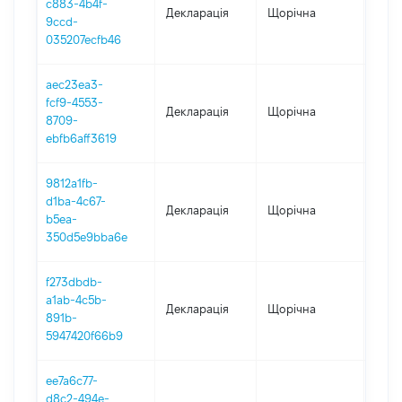
c883-4b4f-
Декларація
Щорічна
2025
9ccd-
035207ecfb46
aec23ea3-
fcf9-4553-
Декларація
Щорічна
2023
8709-
ebfb6aff3619
9812a1fb-
d1ba-4c67-
Декларація
Щорічна
2022
b5ea-
350d5e9bba6e
f273dbdb-
a1ab-4c5b-
Декларація
Щорічна
2021
891b-
5947420f66b9
ee7a6c77-
d8c2-494e-