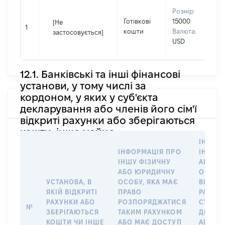
В
Розмір:
П
Готівкові
15000
[Не
І
1
кошти
Валюта:
застосовується]
П
USD
н
12.1. Банківські та інші фінансові
установи, у тому числі за
кордоном, у яких у суб'єкта
декларування або членів його сім'ї
відкриті рахунки або зберігаються
кошти, інше майно
ІНФОР
ІНФОРМАЦІЯ ПРО
ІНШУ 
ІНШУ ФІЗИЧНУ
АБО Ю
АБО ЮРИДИЧНУ
ОСОБУ,
УСТАНОВА, В
ОСОБУ, ЯКА МАЄ
ВІДКР
ЯКІЙ ВІДКРИТІ
ПРАВО
РАХУНО
РАХУНКИ АБО
РОЗПОРЯДЖАТИСЯ
СУБ’ЄК
№
ЗБЕРІГАЮТЬСЯ
ТАКИМ РАХУНКОМ
ДЕКЛА
КОШТИ ЧИ ІНШЕ
АБО МАЄ ДОСТУП
АБО ЧЛ