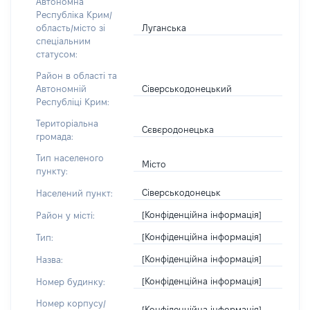
Автономна
Республіка Крим/
Луганська
область/місто зі
спеціальним
статусом:
Район в області та
Сіверськодонецький
Автономній
Республіці Крим:
Територіальна
Сєвєродонецька
громада:
Тип населеного
Місто
пункту:
Сіверськодонецьк
Населений пункт:
[Конфіденційна інформація]
Район у місті:
[Конфіденційна інформація]
Тип:
[Конфіденційна інформація]
Назва:
[Конфіденційна інформація]
Номер будинку:
Номер корпусу/
[Конфіденційна інформація]