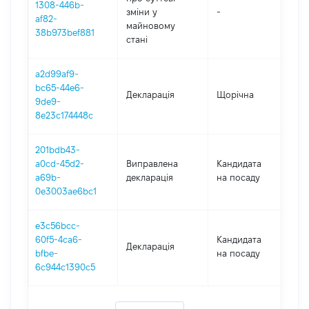
1308-446b-
зміни y
-
202
af82-
майновому
38b973bef881
стані
a2d99af9-
bc65-44e6-
Декларація
Щорічна
201
9de9-
8e23c174448c
201bdb43-
a0cd-45d2-
Виправлена
Кандидата
201
a69b-
декларація
на посаду
0e3003ae6bc1
e3c56bcc-
60f5-4ca6-
Кандидата
Декларація
201
bfbe-
на посаду
6c944c1390c5