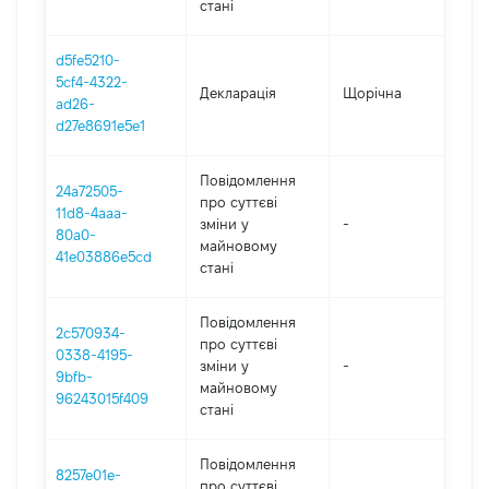
стані
d5fe5210-
5cf4-4322-
Декларація
Щорічна
202
ad26-
d27e8691e5e1
Повідомлення
24a72505-
про суттєві
11d8-4aaa-
зміни y
-
202
80a0-
майновому
41e03886e5cd
стані
Повідомлення
2c570934-
про суттєві
0338-4195-
зміни y
-
202
9bfb-
майновому
96243015f409
стані
Повідомлення
8257e01e-
про суттєві