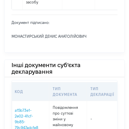
засобу
Документ підписано:
МОНАСТИРСЬКИЙ ДЕНИС АНАТОЛІЙОВИЧ
Інші документи суб'єкта
декларування
ТИП
ТИП
КОД
ПЕ
ДОКУМЕНТА
ДЕКЛАРАЦІЇ
Повідомлення
a15b73e1-
про суттєві
2e02-41cf-
зміни y
-
202
9b85-
майновому
79c947adcfe8