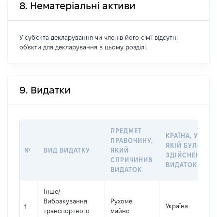
8. Нематеріальні активи
У суб'єкта декларування чи членів його сім'ї відсутні
об'єкти для декларування в цьому розділі.
9. Видатки
ПРЕДМЕТ
КРАЇНА, У
ПРАВОЧИНУ,
ЯКІЙ БУЛО
№
ВИД ВИДАТКУ
ЯКИЙ
ЗДІЙСНЕНО
СПРИЧИНИВ
ВИДАТОК
ВИДАТОК
Інше
/
Вибракування
Рухоме
Україна
1
транспортного
майно