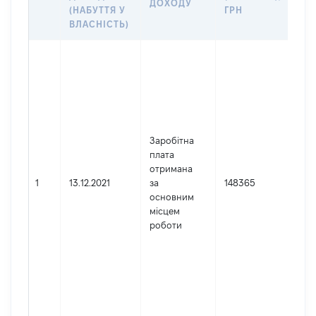
ДОХОДУ
(Д
(НАБУТТЯ У
ГРН
ДО
ВЛАСНІСТЬ)
Дже
Юр
осо
зар
в У
Най
Заробітна
ВО
плата
ОБ
отримана
ПР
1
13.12.2021
за
148365
Код
основним
де
місцем
реє
роботи
юр
осі
осі
під
гро
фор
029