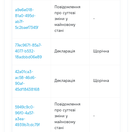
Повідомлення
a9e6e018-
про суттєві
81a0-495d-
зміни y
-
202
ab7f-
майновому
5c2baef7345f
стані
77ec9671-85a7-
4077-b532-
Декларація
Щорічна
202
18adbbd06e89
42a01ca3-
ac58-46d6-
Декларація
Щорічна
202
90af-
45df18438168
Повідомлення
5949c9c0-
про суттєві
96f0-4a57-
зміни y
-
202
a3ea-
майновому
4939b7cdc79f
стані