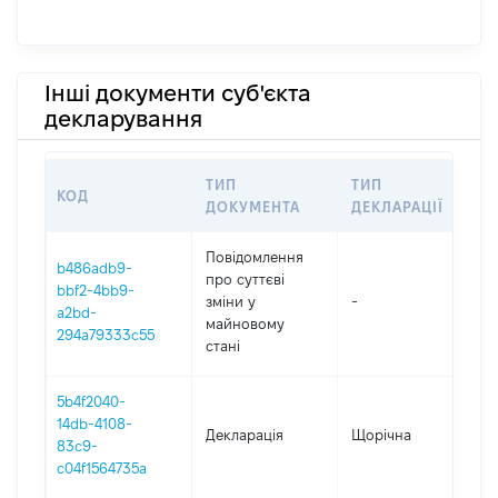
Інші документи суб'єкта
декларування
ТИП
ТИП
КОД
ПЕ
ДОКУМЕНТА
ДЕКЛАРАЦІЇ
Повідомлення
b486adb9-
про суттєві
bbf2-4bb9-
зміни y
-
202
a2bd-
майновому
294a79333c55
стані
5b4f2040-
14db-4108-
Декларація
Щорічна
202
83c9-
c04f1564735a