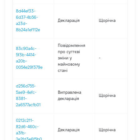
8d44ef33-
6d37-4b56-
Декларація
Щорічна
202
a23d-
8b24a1ef112e
Повідомлення
83c90a4c-
про суттєві
5f3b-4414-
зміни y
-
202
a20b-
майновому
0054e29f379e
стані
d256d755-
5ae9-4efc-
Виправлена
Щорічна
202
8381-
декларація
2a6577acfb01
0212c211-
82d6-460c-
Декларація
Щорічна
202
a3fb-
2e2fd3e6f5b0