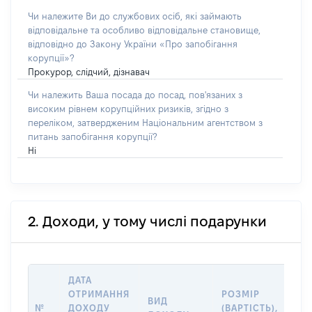
Чи належите Ви до службових осіб, які займають
відповідальне та особливо відповідальне становище,
відповідно до Закону України «Про запобігання
корупції»?
Прокурор, слідчий, дізнавач
Чи належить Ваша посада до посад, пов'язаних з
високим рівнем корупційних ризиків, згідно з
переліком, затвердженим Національним агентством з
питань запобігання корупції?
Ні
2. Доходи, у тому числі подарунки
ДАТА
ІН
ОТРИМАННЯ
РОЗМІР
ВИД
ПР
№
ДОХОДУ
(ВАРТІСТЬ),