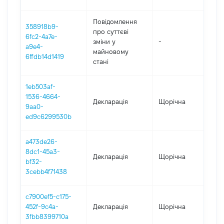
Повідомлення
358918b9-
про суттєві
6fc2-4a7e-
зміни y
-
2
a9e4-
майновому
6ffdb14d1419
стані
1eb503af-
1536-4664-
Декларація
Щорічна
2
9aa0-
ed9c6299530b
a473de26-
8dc1-45a3-
Декларація
Щорічна
2
bf32-
3cebb4f71438
c7900ef5-c175-
452f-9c4a-
Декларація
Щорічна
2
3fbb8399710a