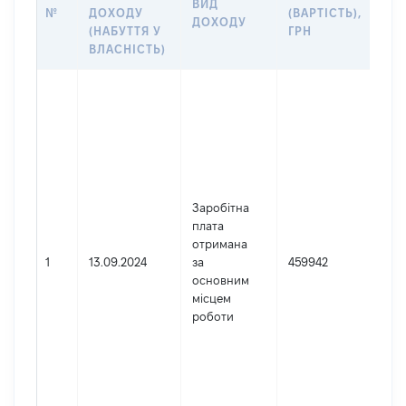
ВИД
№
ДОХОДУ
(ВАРТІСТЬ),
ДЖ
ДОХОДУ
(НАБУТТЯ У
ГРН
ДО
ВЛАСНІСТЬ)
Дж
осо
зар
Укр
Най
ТЕ
УП
Заробітна
ДЕ
плата
АДМ
отримана
УКР
1
13.09.2024
за
459942
ДН
основним
ОБ
місцем
Код
роботи
дер
юри
фіз
під
гро