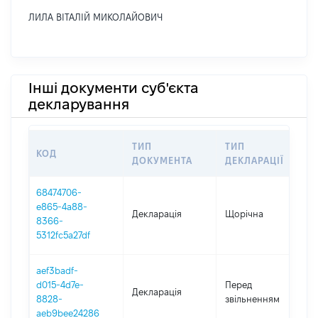
ЛИЛА ВІТАЛІЙ МИКОЛАЙОВИЧ
Інші документи суб'єкта
декларування
ТИП
ТИП
КОД
П
ДОКУМЕНТА
ДЕКЛАРАЦІЇ
68474706-
e865-4a88-
Декларація
Щорічна
2
8366-
5312fc5a27df
aef3badf-
0
d015-4d7e-
Перед
Декларація
-
8828-
звільненням
0
aeb9bee24286