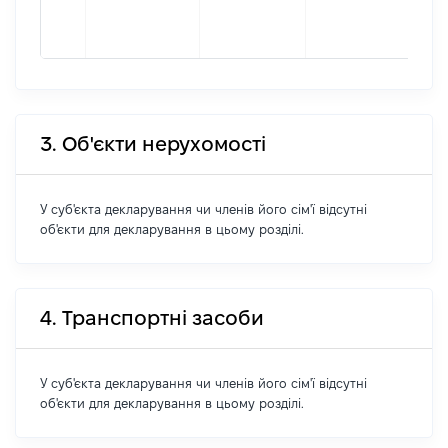
фор
262
3. Об'єкти нерухомості
У суб'єкта декларування чи членів його сім'ї відсутні
об'єкти для декларування в цьому розділі.
4. Транспортні засоби
У суб'єкта декларування чи членів його сім'ї відсутні
об'єкти для декларування в цьому розділі.