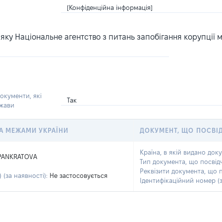
[Конфіденційна інформація]
ку Національне агентство з питань запобігання корупції 
окументи, які
Так
ржави
 ЗА МЕЖАМИ УКРАЇНИ
ДОКУМЕНТ, ЩО ПОСВІ
Країна, в якій видано док
PANKRATOVA
Тип документа, що посвід
Реквізити документа, що 
 (за наявності):
Не застосовується
Ідентифікаційний номер (з