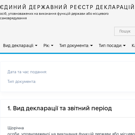
ЄДИНИЙ ДЕРЖАВНИЙ РЕЄСТР ДЕКЛАРАЦІ
осіб, уповноважених на виконання функцій держави або місцевого
самоврядування
Вид декларації:
Рік:
Тип документа:
Тип посади:
К
Дата та час подання:
Тип документа:
1. Вид декларації та звітний період
Щорічна
особи, уповноваженої на виконання функцій держави або місцев