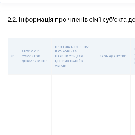
2.2. Інформація про членів сім'ї суб'єкта 
ПРІЗВИЩЕ, ІМʼЯ, ПО
ЗВʼЯЗОК ІЗ
БАТЬКОВІ (ЗА
№
СУБʼЄКТОМ
НАЯВНОСТІ) ДЛЯ
ГРОМАДЯНСТВО
ДЕКЛАРУВАННЯ
ІДЕНТИФІКАЦІЇ В
УКРАЇНІ