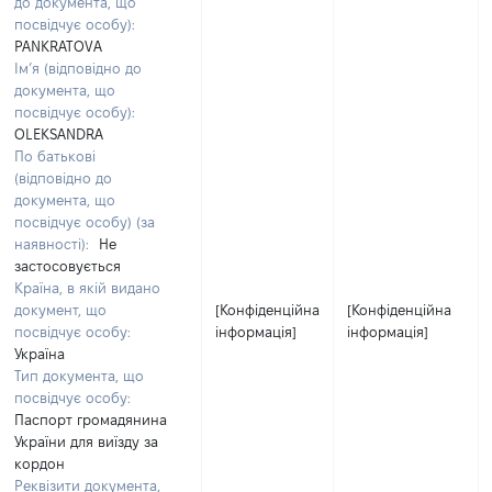
до документа, що
посвідчує особу):
PANKRATOVA
Ім’я (відповідно до
документа, що
посвідчує особу):
OLEKSANDRA
По батькові
(відповідно до
документа, що
посвідчує особу) (за
наявності):
Не
застосовується
Країна, в якій видано
документ, що
[Конфіденційна
[Конфіденційна
посвідчує особу:
інформація]
інформація]
Україна
Тип документа, що
посвідчує особу:
Паспорт громадянина
України для виїзду за
кордон
Реквізити документа,