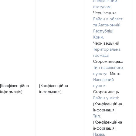
спеціальним
статусом:
Чернівецька
Район в області
та Автономній
Республіці
Крим:
Чернівецький
Територіальна
громада:
Сторожинецька
Тип населеного
пункту:
Місто
Населений
[Конфіденційна
[Конфіденційна
пункт:
інформація]
інформація]
Сторожинець
Район у місті:
[Конфіденційна
інформація]
Тип:
[Конфіденційна
інформація]
Назва: