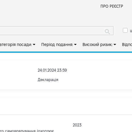
Й
ПРО РЕЄСТР
ш
атегорія посади:
Період подання:
Високий ризик:
Відп
24.01.2024 23:59
Декларація
2023
ого самоврядування (охоплює