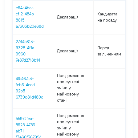
e94a4baa-
cf12-484b-
Кандидата
Декларація
2
8815-
на посаду
a7303b20e68d
27345813-
01
9328-4f1a-
Перед
Декларація
-
9960-
звільненням
31
7e87d2718b14
Повідомлення
4f5467a3-
про суттєві
fcb6-4ecd-
зміни y
-
2
92b5-
майновому
6739d81d480d
стані
Повідомлення
55972fea-
про суттєві
5925-4756-
зміни y
-
2
ab71-
майновому
f3e66f367994