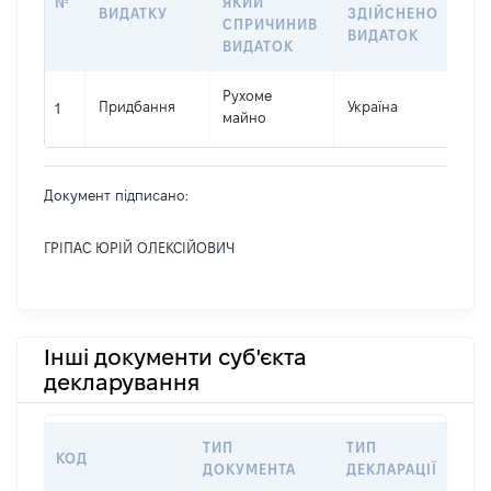
№
ЯКИЙ
ВИДАТКУ
ЗДІЙСНЕНО
ВИ
СПРИЧИНИВ
ВИДАТОК
ВИДАТОК
Рухоме
Придбання
Україна
523
1
майно
Документ підписано:
ГРІПАС ЮРІЙ ОЛЕКСІЙОВИЧ
Інші документи суб'єкта
декларування
ТИП
ТИП
КОД
П
ДОКУМЕНТА
ДЕКЛАРАЦІЇ