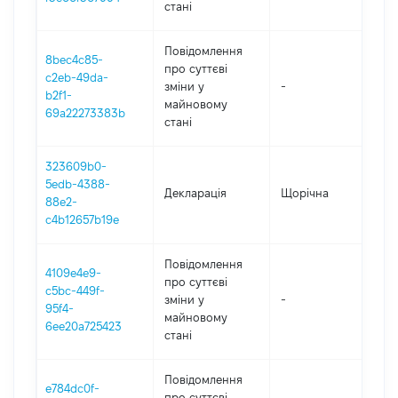
стані
Повідомлення
8bec4c85-
про суттєві
c2eb-49da-
зміни y
-
2
b2f1-
майновому
69a22273383b
стані
323609b0-
5edb-4388-
Декларація
Щорічна
2
88e2-
c4b12657b19e
Повідомлення
4109e4e9-
про суттєві
c5bc-449f-
зміни y
-
2
95f4-
майновому
6ee20a725423
стані
Повідомлення
e784dc0f-
про суттєві