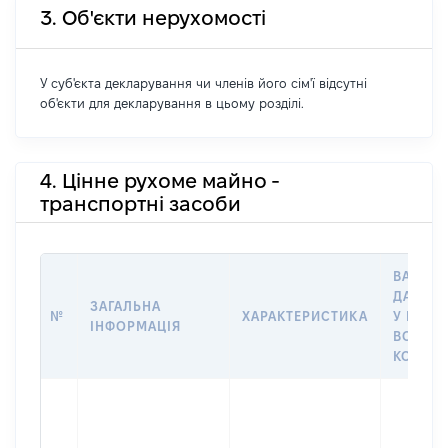
3. Об'єкти нерухомості
У суб'єкта декларування чи членів його сім'ї відсутні
об'єкти для декларування в цьому розділі.
4. Цінне рухоме майно -
транспортні засоби
ВАРТІС
ДАТУ Н
ЗАГАЛЬНА
№
ХАРАКТЕРИСТИКА
У ВЛАС
ІНФОРМАЦІЯ
ВОЛОДІ
КОРИС