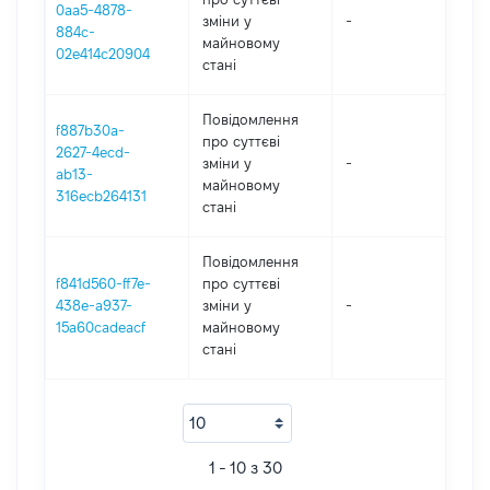
0aa5-4878-
зміни y
-
2
884c-
майновому
02e414c20904
стані
Повідомлення
f887b30a-
про суттєві
2627-4ecd-
зміни y
-
2
ab13-
майновому
316ecb264131
стані
Повідомлення
f841d560-ff7e-
про суттєві
438e-a937-
зміни y
-
2
15a60cadeacf
майновому
стані
1 - 10 з 30