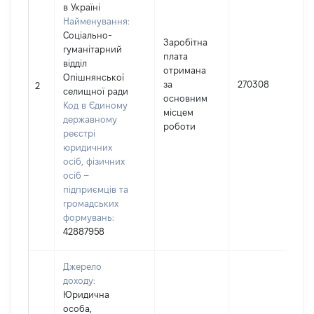
в Україні
Найменування:
Соціально-
Заробітна
гуманітарний
плата
відділ
отримана
Опішнянської
І
за
270308
2
селищної ради
основним
Код в Єдиному
місцем
державному
роботи
реєстрі
юридичних
осіб, фізичних
осіб –
підприємців та
громадських
формувань:
42887958
Джерело
доходу:
Юридична
особа,