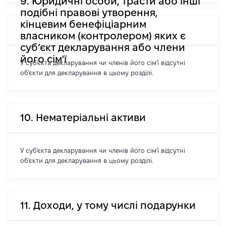
9. Юридичні особи, трасти або інші
подібні правові утворення,
кінцевим бенефіціарним
власником (контролером) яких є
суб’єкт декларування або члени
його сім'ї
У суб'єкта декларування чи членів його сім'ї відсутні
об'єкти для декларування в цьому розділі.
10. Нематеріальні активи
У суб'єкта декларування чи членів його сім'ї відсутні
об'єкти для декларування в цьому розділі.
11. Доходи, у тому числі подарунки