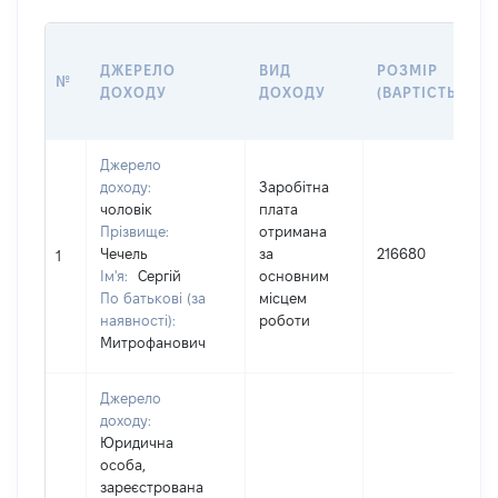
ДЖЕРЕЛО
ВИД
РОЗМІР
№
ДОХОДУ
ДОХОДУ
(ВАРТІСТЬ)
Джерело
доходу:
Заробітна
чоловік
плата
Прізвище:
отримана
Чечель
за
216680
І
1
Ім'я:
Сергій
основним
По батькові (за
місцем
наявності):
роботи
Митрофанович
Джерело
доходу:
Юридична
особа,
зареєстрована