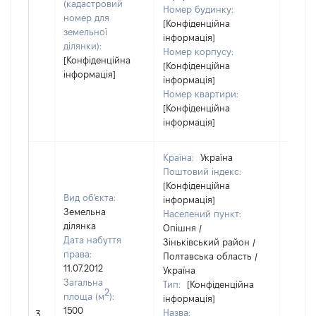
(кадастровий
Номер будинку:
номер для
[Конфіденційна
земельної
інформація]
ділянки):
Номер корпусу:
[Конфіденційна
[Конфіденційна
інформація]
інформація]
Номер квартири:
[Конфіденційна
інформація]
Країна:
Україна
Поштовий індекс:
[Конфіденційна
Вид об'єкта:
інформація]
Земельна
Населений пункт:
ділянка
Опішня /
Дата набуття
Зіньківський район /
права:
Полтавська область /
11.07.2012
Україна
Загальна
Тип:
[Конфіденційна
2
площа (м
):
інформація]
[Не
1500
Назва:
3