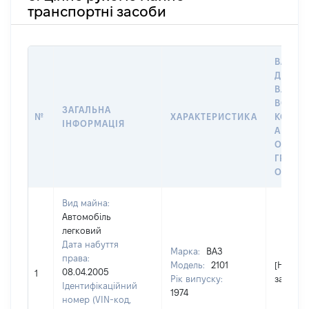
транспортні засоби
ВАРТІС
ДАТУ Н
ВЛАСН
ВОЛОД
ЗАГАЛЬНА
№
ХАРАКТЕРИСТИКА
КОРИС
ІНФОРМАЦІЯ
АБО З
ОСТА
ГРОШ
ОЦІНК
Вид майна:
Автомобіль
легковий
Дата набуття
Марка:
ВАЗ
права:
Модель:
2101
[Не
08.04.2005
1
Рік випуску:
застосо
Ідентифікаційний
1974
номер (VIN-код,