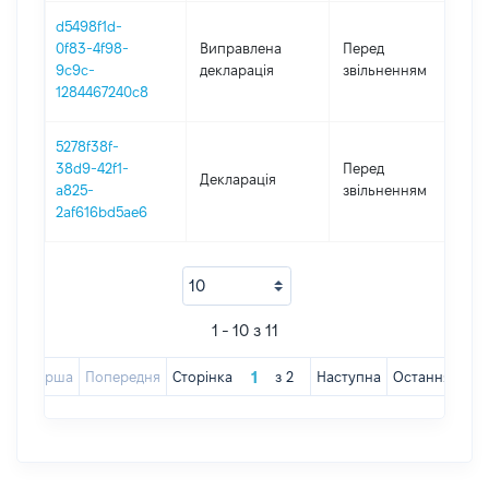
d5498f1d-
01
0f83-4f98-
Виправлена
Перед
-
9c9c-
декларація
звільненням
03
1284467240c8
5278f38f-
01
38d9-42f1-
Перед
Декларація
-
a825-
звільненням
03
2af616bd5ae6
1 - 10 з 11
Перша
Попередня
Сторінка
з
2
Наступна
Остання