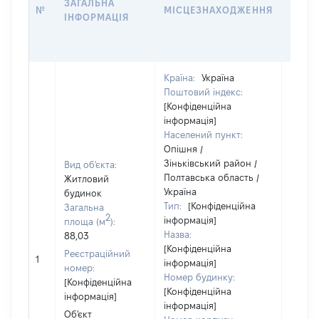
ЗАГАЛЬНА
№
МІСЦЕЗНАХОДЖЕННЯ
СУБ'
ІНФОРМАЦІЯ
ДЕКЛ
Країна:
Україна
Поштовий індекс:
Об'єкт
[Конфіденційна
розта
інформація]
на зе
Населений пункт:
ділянц
Опішня /
належ
Зіньківський район /
Вид об'єкта:
суб'єк
Полтавська область /
Житловий
декла
Україна
будинок
або ч
Тип:
[Конфіденційна
Загальна
його с
2
інформація]
площа (м
):
праві
Назва:
88,03
прива
[Конфіденційна
власно
Реєстраційний
1
інформація]
включ
номер:
Номер будинку:
спіль
[Конфіденційна
[Конфіденційна
власні
інформація]
інформація]
перед
Об'єкт