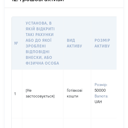
УСТАНОВА, В
ЯКІЙ ВІДКРИТІ
ТАКІ РАХУНКИ
ІН
АБО ДО ЯКОЇ
ВИД
РОЗМІР
№
ЩО
ЗРОБЛЕНІ
АКТИВУ
АКТИВУ
НА
ВІДПОВІДНІ
ВНЕСКИ, АБО
ФІЗИЧНА ОСОБА
Вла
Прі
Розмір:
ЧЕ
[Не
Готівкові
50000
Ім'
1
застосовується]
кошти
Валюта:
По 
UAH
ная
АН
Вла