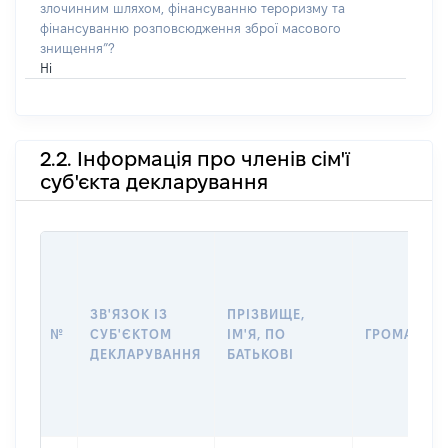
злочинним шляхом, фінансуванню тероризму та
фінансуванню розповсюдження зброї масового
знищення”?
Ні
2.2. Інформація про членів сім'ї
суб'єкта декларування
ЗВ'ЯЗОК ІЗ
ПРІЗВИЩЕ,
№
СУБ'ЄКТОМ
ІМ'Я, ПО
ГРОМАДЯН
ДЕКЛАРУВАННЯ
БАТЬКОВІ