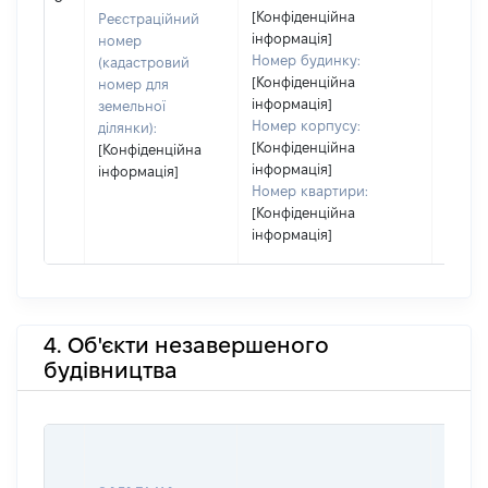
засто
[Конфіденційна
Реєстраційний
інформація]
номер
Номер будинку:
(кадастровий
[Конфіденційна
номер для
інформація]
земельної
Номер корпусу:
ділянки):
[Конфіденційна
[Конфіденційна
інформація]
інформація]
Номер квартири:
[Конфіденційна
інформація]
4. Об'єкти незавершеного
будівництва
ЗВ'ЯЗ