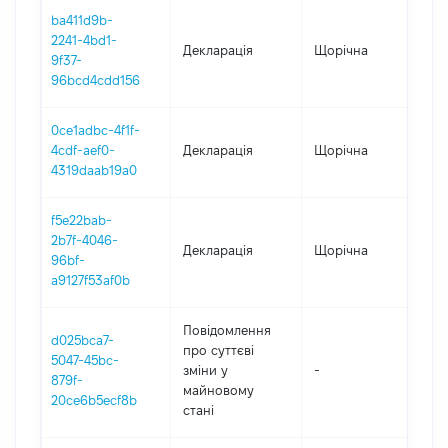
ba411d9b-
2241-4bd1-
Декларація
Щорічна
2
9f37-
96bcd4cdd156
0ce1adbc-4f1f-
4cdf-aef0-
Декларація
Щорічна
2
4319daab19a0
f5e22bab-
2b7f-4046-
Декларація
Щорічна
2
96bf-
a9127f53af0b
Повідомлення
d025bca7-
про суттєві
5047-45bc-
зміни y
-
2
879f-
майновому
20ce6b5ecf8b
стані