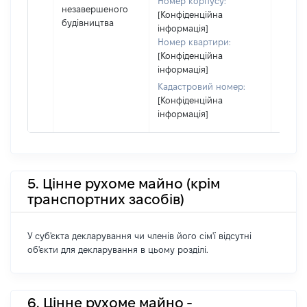
Номер корпусу:
в оре
незавершеного
[Конфіденційна
іншом
будівництва
інформація]
корис
Номер квартири:
незал
[Конфіденційна
право
інформація]
підста
набут
Кадастровий номер:
права
[Конфіденційна
інформація]
5. Цінне рухоме майно (крім
транспортних засобів)
У суб'єкта декларування чи членів його сім'ї відсутні
об'єкти для декларування в цьому розділі.
6. Цінне рухоме майно -