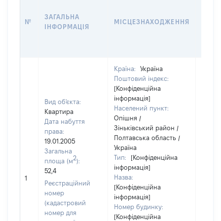
ДАТУ
ЗАГАЛЬНА
ПРАВ
№
МІСЦЕЗНАХОДЖЕННЯ
ІНФОРМАЦІЯ
ОСТ
ГРО
ОЦІ
Країна:
Україна
Поштовий індекс:
[Конфіденційна
інформація]
Вид об'єкта:
Населений пункт:
Квартира
Опішня /
Дата набуття
Зіньківський район /
права:
Полтавська область /
19.01.2005
Україна
Загальна
Тип:
[Конфіденційна
2
площа (м
):
інформація]
52,4
Назва:
[Не ві
1
Реєстраційний
[Конфіденційна
номер
інформація]
(кадастровий
Номер будинку:
номер для
[Конфіденційна