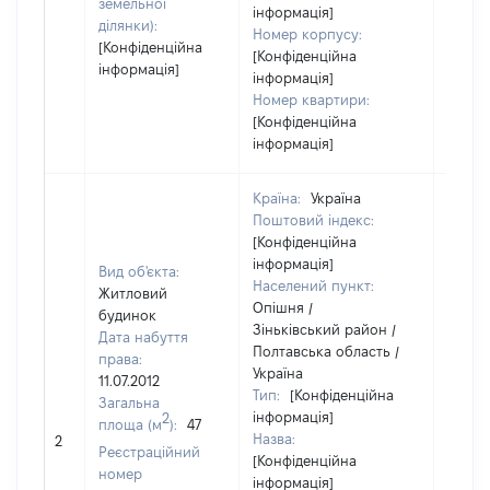
земельної
інформація]
ділянки):
Номер корпусу:
[Конфіденційна
[Конфіденційна
інформація]
інформація]
Номер квартири:
[Конфіденційна
інформація]
Країна:
Україна
Поштовий індекс:
[Конфіденційна
інформація]
Вид об'єкта:
Населений пункт:
Житловий
Опішня /
будинок
Зіньківський район /
Дата набуття
Полтавська область /
права:
Україна
11.07.2012
Тип:
[Конфіденційна
Загальна
інформація]
2
площа (м
):
47
Назва:
[Не ві
2
Реєстраційний
[Конфіденційна
номер
інформація]