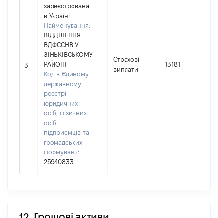
зареєстрована
в Україні
Найменування:
ВІДДІЛЕННЯ
ВДФССНВ У
ЗІНЬКІВСЬКОМУ
Страхові
І
РАЙОНІ
13181
3
виплати
Код в Єдиному
державному
реєстрі
юридичних
осіб, фізичних
осіб –
підприємців та
громадських
формувань:
25940833
12. Грошові активи