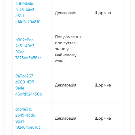
2db94c4a-
5a76-44e3-
Декларація
Щорічна
2
a61d-
e14e2c20a810
Повідомлення
b902e6aa-
про суттєві
2c31-49b3-
зміни y
-
2
90ec-
майновому
7873ed3a58cc
стані
9a3c4267-
d669-43f7-
Декларація
Щорічна
20
9e4e-
46dfd924430b
d1b4e31c-
2b45-43d6-
Декларація
Щорічна
2
96a1-
f92464be61c3