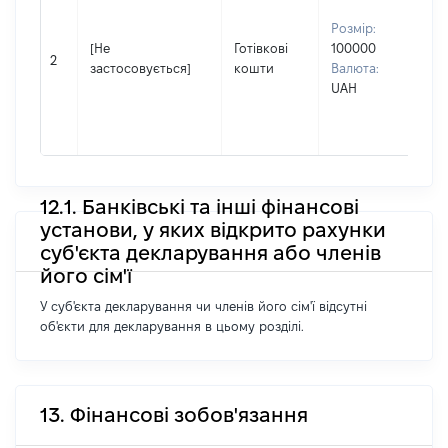
чол
Розмір:
Прі
[Не
Готівкові
100000
Че
2
застосовується]
кошти
Валюта:
Ім'
UAH
По 
ная
Ми
12.1. Банківські та інші фінансові
установи, у яких відкрито рахунки
суб'єкта декларування або членів
його сім'ї
У суб'єкта декларування чи членів його сім'ї відсутні
об'єкти для декларування в цьому розділі.
13. Фінансові зобов'язання