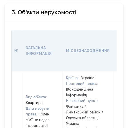
3. Об'єкти нерухомості
ВАРТ
ДАТУ
ЗАГАЛЬНА
ПРАВ
№
МІСЦЕЗНАХОДЖЕННЯ
ІНФОРМАЦІЯ
ОСТ
ГРО
ОЦІ
Країна:
Україна
Поштовий індекс:
[Конфіденційна
інформація]
Вид об'єкта:
Населений пункт:
Квартира
Фонтанка /
Дата набуття
Лиманський район /
права:
[Член
Одеська область /
сім'ї не надав
Україна
інформацію]