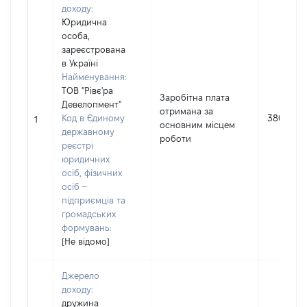
доходу:
Юридична
особа,
зареєстрована
в Україні
Найменування:
ТОВ "Рівє'ра
Заробітна плата
Девелопмент"
отримана за
Код в Єдиному
38068
1
основним місцем
державному
роботи
реєстрі
юридичних
осіб, фізичних
осіб –
підприємців та
громадських
формувань:
[Не відомо]
Джерело
доходу:
дружина