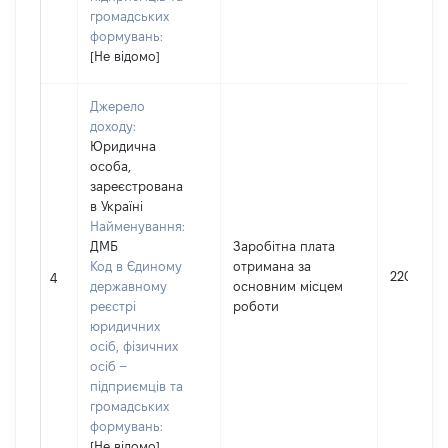
громадських
формувань:
[Не відомо]
Джерело
доходу:
Юридична
особа,
зареєстрована
в Україні
Найменування:
ДМБ
Заробітна плата
Код в Єдиному
отримана за
220213
4
державному
основним місцем
реєстрі
роботи
юридичних
осіб, фізичних
осіб –
підприємців та
громадських
формувань:
[Не відомо]