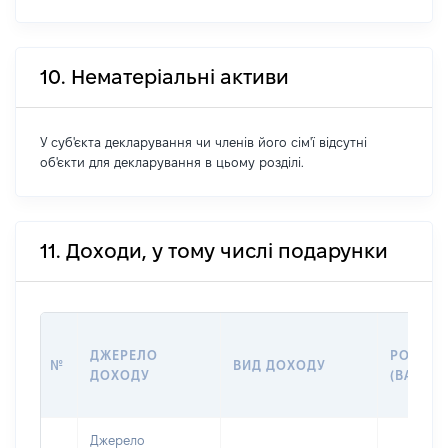
10. Нематеріальні активи
У суб'єкта декларування чи членів його сім'ї відсутні
об'єкти для декларування в цьому розділі.
11. Доходи, у тому числі подарунки
ДЖЕРЕЛО
РОЗМІР
№
ВИД ДОХОДУ
ДОХОДУ
(ВАРТІС
Джерело