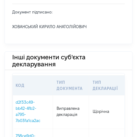
Документ підписано:
ХОВАНСЬКИЙ КИРИЛО АНАТОЛІЙОВИЧ
Інші документи суб'єкта
декларування
ТИП
ТИП
КОД
ПЕ
ДОКУМЕНТА
ДЕКЛАРАЦІЇ
d2f33c49-
bb42-4fb2-
Виправлена
Щорічна
202
a795-
декларація
7b03fa1ca2ac
758ce9d0-