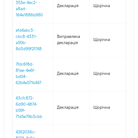
353e-4ec2-
Декларація
Щорічна
202
a8ad-
164e1886b980
efd4abc3-
cbc8-4331-
Виправлена
Щорічна
202
a50b-
декларація
8d3d99f2f748
7fdc6f8d-
81ae-4e6f-
Декларація
Щорічна
202
bd04-
62b4e571b447
43cfc872-
6d90-4874-
Декларація
Щорічна
202
b59f-
71d5e79b3cbb
4262036c-