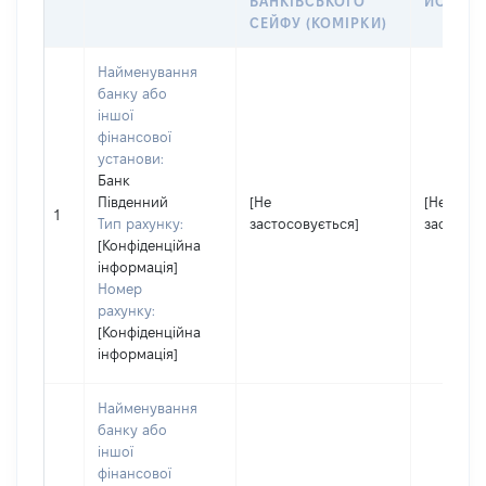
БАНКІВСЬКОГО
ЙОГО СІ
СЕЙФУ (КОМІРКИ)
Найменування
банку або
іншої
фінансової
установи:
Банк
Південний
[Не
[Не
1
Тип рахунку:
застосовується]
застосов
[Конфіденційна
інформація]
Номер
рахунку:
[Конфіденційна
інформація]
Найменування
банку або
іншої
фінансової