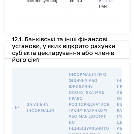
застосовується]
кошти
Валюта:
По 
UAH
ная
АН
12.1. Банківські та інші фінансові
установи, у яких відкрито рахунки
суб'єкта декларування або членів
його сім'ї
ІНФОРМАЦІЯ ПРО
ФІЗИЧНУ АБО
ІНФОРМ
ЮРИДИЧНУ
ПРО ФІ
ОСОБУ, ЯКА МАЄ
АБО Ю
ПРАВО
ОСОБУ,
ЗАГАЛЬНА
РОЗПОРЯДЖАТИСЯ
ВІДКРИ
№
ІНФОРМАЦІЯ
ТАКИМ РАХУНКОМ
РАХУНО
АБО МАЄ ДОСТУП
ІМ’Я СУ
ДО
ДЕКЛАР
ІНДИВІДУАЛЬНОГО
АБО ЧЛ