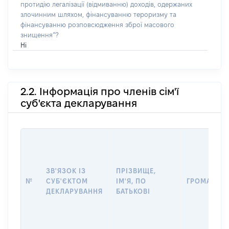
протидію легалізації (відмиванню) доходів, одержаних
злочинним шляхом, фінансуванню тероризму та
фінансуванню розповсюдження зброї масового
знищення”?
Ні
2.2. Інформація про членів сім'ї
суб'єкта декларування
ЗВ'ЯЗОК ІЗ
ПРІЗВИЩЕ,
№
СУБ'ЄКТОМ
ІМ'Я, ПО
ГРОМАДЯН
ДЕКЛАРУВАННЯ
БАТЬКОВІ