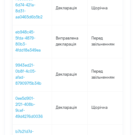
6d74-421a-
Декларація
Щорічна
202
8d31-
aa0465d6b5b2
eb948c45-
01.0
5fda-4879-
Виправлена
Перед
-
80b3-
декларація
звільненням
15.
4fdd18e349ea
9943ed21-
01.0
0b8f-4c05-
Перед
Декларація
-
afad-
звільненням
15.
879097f5b34b
0ee5d901-
2f21-408b-
Декларація
Щорічна
202
9cef-
49d4276d0036
b7b21d7d-