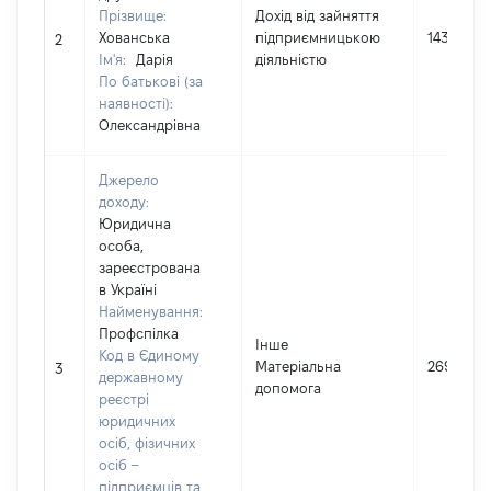
Прізвище:
Дохід від зайняття
Хованська
підприємницькою
1439975
2
Ім'я:
Дарія
діяльністю
По батькові (за
наявності):
Олександрівна
Джерело
доходу:
Юридична
особа,
зареєстрована
в Україні
Найменування:
Профспілка
Інше
Код в Єдиному
Матеріальна
2690
3
державному
допомога
реєстрі
юридичних
осіб, фізичних
осіб –
підприємців та