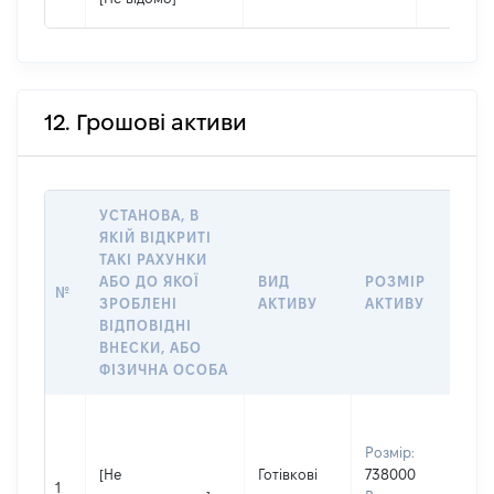
12. Грошові активи
УСТАНОВА, В
ЯКІЙ ВІДКРИТІ
ТАКІ РАХУНКИ
ІН
АБО ДО ЯКОЇ
ВИД
РОЗМІР
№
ЩО
ЗРОБЛЕНІ
АКТИВУ
АКТИВУ
НА
ВІДПОВІДНІ
ВНЕСКИ, АБО
ФІЗИЧНА ОСОБА
Вла
Прі
Розмір:
ХО
[Не
Готівкові
738000
Ім'
1