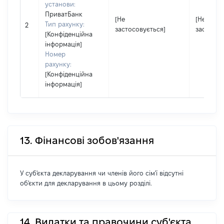
установи:
ПриватБанк
[Не
[Не
Тип рахунку:
2
застосовується]
застосов
[Конфіденційна
інформація]
Номер
рахунку:
[Конфіденційна
інформація]
13. Фінансові зобов'язання
У суб'єкта декларування чи членів його сім'ї відсутні
об'єкти для декларування в цьому розділі.
14. Видатки та правочини суб'єкта