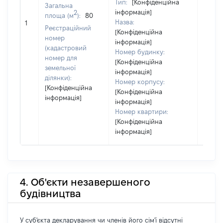
Тип:
[Конфіденційна
Загальна
інформація]
2
площа (м
):
80
[Не
Назва:
1
засто
Реєстраційний
[Конфіденційна
номер
інформація]
(кадастровий
Номер будинку:
номер для
[Конфіденційна
земельної
інформація]
ділянки):
Номер корпусу:
[Конфіденційна
[Конфіденційна
інформація]
інформація]
Номер квартири:
[Конфіденційна
інформація]
4. Об'єкти незавершеного
будівництва
У суб'єкта декларування чи членів його сім'ї відсутні