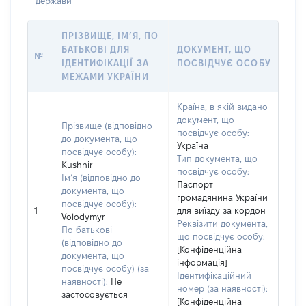
держави
ПРІЗВИЩЕ, ІМ’Я, ПО
БАТЬКОВІ ДЛЯ
ДОКУМЕНТ, ЩО
№
ІДЕНТИФІКАЦІЇ ЗА
ПОСВІДЧУЄ ОСОБУ
МЕЖАМИ УКРАЇНИ
Країна, в якій видано
документ, що
Прізвище (відповідно
посвідчує особу:
до документа, що
Україна
посвідчує особу):
Тип документа, що
Kushnir
посвідчує особу:
Ім’я (відповідно до
Паспорт
документа, що
громадянина України
посвідчує особу):
1
для виїзду за кордон
Volodymyr
Реквізити документа,
По батькові
що посвідчує особу:
(відповідно до
[Конфіденційна
документа, що
інформація]
посвідчує особу) (за
Ідентифікаційний
наявності):
Не
номер (за наявності):
застосовується
[Конфіденційна