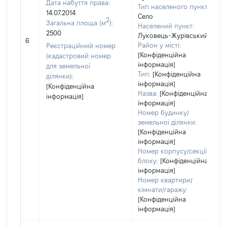
Дата набуття права:
Тип населеного пункту:
14.07.2014
Село
2
Загальна площа (м
):
Населений пункт:
2500
Луковець-Журівський
6
Район у місті:
Реєстраційний номер
[Конфіденційна
(кадастровий номер
інформація]
для земельної
Тип:
[Конфіденційна
ділянки):
інформація]
[Конфіденційна
Назва:
[Конфіденційна
інформація]
інформація]
Номер будинку/
земельної ділянки:
[Конфіденційна
інформація]
Номер корпусу/секції/
блоку:
[Конфіденційна
інформація]
Номер квартири/
кімнати/гаражу:
[Конфіденційна
інформація]