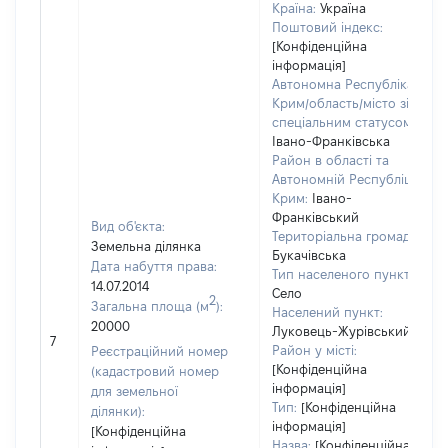
Країна:
Україна
Поштовий індекс:
[Конфіденційна
інформація]
Автономна Республіка
Крим/область/місто зі
спеціальним статусом:
Івано-Франківська
Район в області та
Автономній Республіці
Крим:
Івано-
Франківський
Вид об'єкта:
Територіальна громада:
Земельна ділянка
Букачівська
Дата набуття права:
Тип населеного пункту:
14.07.2014
Село
2
Загальна площа (м
):
Населений пункт:
20000
Луковець-Журівський
7
Район у місті:
Реєстраційний номер
[Конфіденційна
(кадастровий номер
інформація]
для земельної
Тип:
[Конфіденційна
ділянки):
інформація]
[Конфіденційна
Назва:
[Конфіденційна