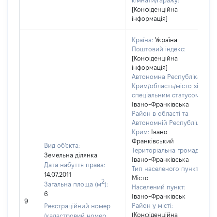
кімнати/гаражу:
[Конфіденційна
інформація]
Країна:
Україна
Поштовий індекс:
[Конфіденційна
інформація]
Автономна Республіка
Крим/область/місто зі
спеціальним статусом:
Івано-Франківська
Район в області та
Автономній Республіці
Крим:
Івано-
Франківський
Вид об'єкта:
Територіальна громада:
Земельна ділянка
Івано-Франківська
Дата набуття права:
Тип населеного пункту:
14.07.2011
Місто
2
Загальна площа (м
):
Населений пункт:
6
Івано-Франківськ
9
Район у місті:
Реєстраційний номер
[Конфіденційна
(кадастровий номер