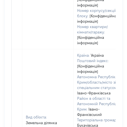
інформація]
Номер корпусу/секції/
блоку:
[Конфіденційна
інформація]
Номер квартири/
кімнати/гаражу:
[Конфіденційна
інформація]
Країна:
Україна
Поштовий індекс:
[Конфіденційна
інформація]
Автономна Республіка
Крим/область/місто зі
спеціальним статусом:
Івано-Франківська
Район в області та
Автономній Республіці
Крим:
Івано-
Франківський
Вид об'єкта:
Територіальна громада:
Земельна ділянка
Букачівська