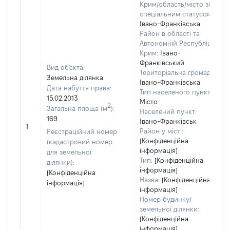
Крим/область/місто зі
спеціальним статусом:
Івано-Франківська
Район в області та
Автономній Республіці
Крим:
Івано-
Франківський
Вид об'єкта:
Територіальна громада:
Земельна ділянка
Івано-Франківська
Дата набуття права:
Тип населеного пункту:
15.02.2013
Місто
2
Загальна площа (м
):
Населений пункт:
169
Івано-Франківськ
1
Район у місті:
Реєстраційний номер
[Конфіденційна
(кадастровий номер
інформація]
для земельної
Тип:
[Конфіденційна
ділянки):
інформація]
[Конфіденційна
Назва:
[Конфіденційна
інформація]
інформація]
Номер будинку/
земельної ділянки:
[Конфіденційна
інформація]