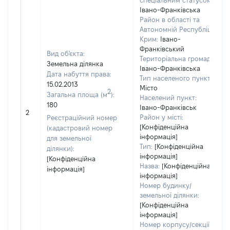
спеціальним статусом:
Івано-Франківська
Район в області та
Автономній Республіці
Крим:
Івано-
Франківський
Вид об'єкта:
Територіальна громада:
Земельна ділянка
Івано-Франківська
Дата набуття права:
Тип населеного пункту:
15.02.2013
Місто
2
Загальна площа (м
):
Населений пункт:
180
Івано-Франківськ
2
Район у місті:
Реєстраційний номер
[Конфіденційна
(кадастровий номер
інформація]
для земельної
Тип:
[Конфіденційна
ділянки):
інформація]
[Конфіденційна
Назва:
[Конфіденційна
інформація]
інформація]
Номер будинку/
земельної ділянки:
[Конфіденційна
інформація]
Номер корпусу/секції/