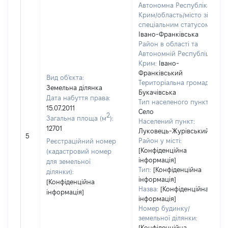
Автономна Республіка
Крим/область/місто зі
спеціальним статусом:
Івано-Франківська
Район в області та
Автономній Республіці
Крим:
Івано-
Франківський
Вид об'єкта:
Територіальна громада:
Земельна ділянка
Букачівська
Дата набуття права:
Тип населеного пункту:
15.07.2011
Село
2
Загальна площа (м
):
Населений пункт:
12701
Луковець-Журівський
5
Район у місті:
Реєстраційний номер
[Конфіденційна
(кадастровий номер
інформація]
для земельної
Тип:
[Конфіденційна
ділянки):
інформація]
[Конфіденційна
Назва:
[Конфіденційна
інформація]
інформація]
Номер будинку/
земельної ділянки:
[Конфіденційна