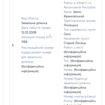
Район в області та
Автономній Республіці
Крим:
Івано-
Франківський
Вид об'єкта:
Територіальна громада:
Земельна ділянка
Лисецька
Дата набуття права:
Тип населеного пункту:
12.02.2008
Село
2
Загальна площа (м
):
Населений пункт:
1194
Старий Лисець
3
Район у місті:
Реєстраційний номер
[Конфіденційна
(кадастровий номер
інформація]
для земельної
Тип:
[Конфіденційна
ділянки):
інформація]
[Конфіденційна
Назва:
[Конфіденційна
інформація]
інформація]
Номер будинку/
земельної ділянки:
[Конфіденційна
інформація]
Номер корпусу/секції/
блоку:
[Конфіденційна