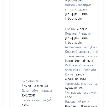
інформація]
Номер квартири/
кімнати/гаражу:
[Конфіденційна
інформація]
Країна:
Україна
Поштовий індекс:
[Конфіденційна
інформація]
Автономна Республіка
Крим/область/місто зі
спеціальним статусом:
Івано-Франківська
Район в області та
Автономній Республіці
Крим:
Івано-
Франківський
Вид об'єкта:
Територіальна громада:
Земельна ділянка
Букачівська
Дата набуття права:
Тип населеного пункту:
15.07.2011
Село
2
Загальна площа (м
):
Населений пункт:
3493
Луковець-Журівський