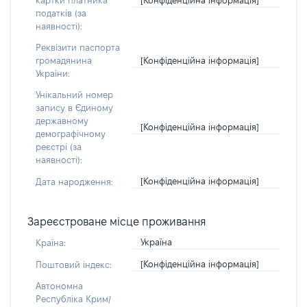
картки платника
податків (за
наявності):
Реквізити паспорта
[Конфіденційна інформація]
громадянина
України:
Унікальний номер
запису в Єдиному
державному
[Конфіденційна інформація]
демографічному
реєстрі (за
наявності):
[Конфіденційна інформація]
Дата народження:
Зареєстроване місце проживання
Україна
Країна:
[Конфіденційна інформація]
Поштовий індекс:
Автономна
Республіка Крим/