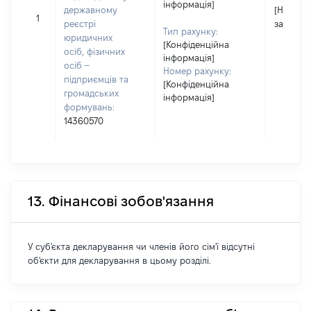
інформація]
державному
[Не
1
реєстрі
застосо
Тип рахунку:
юридичних
[Конфіденційна
осіб, фізичних
інформація]
осіб –
Номер рахунку:
підприємців та
[Конфіденційна
громадських
інформація]
формувань:
14360570
13. Фінансові зобов'язання
У суб'єкта декларування чи членів його сім'ї відсутні
об'єкти для декларування в цьому розділі.