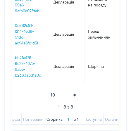
Декларація
202
99e6-
на посаду
9afb6e02fdab
0c682c91-
01.0
f214-4ed6-
Перед
Декларація
-
91dc-
звільненням
10.0
ac94a8fc1d3f
bb21a476-
6e28-4075-
Декларація
Щорічна
202
9abe-
b2363abd1a0c
1 - 8 з 8
Перша
Попередня
Сторінка
з
1
Наступна
Остання