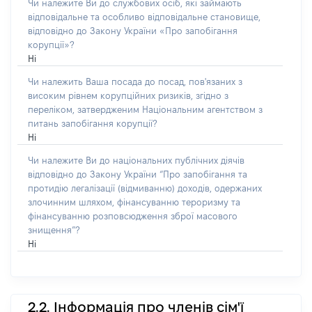
Чи належите Ви до службових осіб, які займають
відповідальне та особливо відповідальне становище,
відповідно до Закону України «Про запобігання
корупції»?
Ні
Чи належить Ваша посада до посад, пов'язаних з
високим рівнем корупційних ризиків, згідно з
переліком, затвердженим Національним агентством з
питань запобігання корупції?
Ні
Чи належите Ви до національних публічних діячів
відповідно до Закону України “Про запобігання та
протидію легалізації (відмиванню) доходів, одержаних
злочинним шляхом, фінансуванню тероризму та
фінансуванню розповсюдження зброї масового
знищення”?
Ні
2.2. Інформація про членів сім'ї