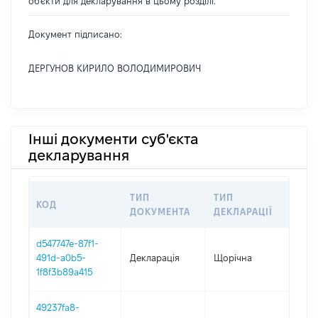
об'єкти для декларування в цьому розділі.
Документ підписано:
ДЕРГУНОВ КИРИЛО ВОЛОДИМИРОВИЧ
Інші документи суб'єкта
декларування
ТИП
ТИП
КОД
ПЕР
ДОКУМЕНТА
ДЕКЛАРАЦІЇ
d547747e-87f1-
491d-a0b5-
Декларація
Щорічна
202
1f8f3b89a415
49237fa8-
01.0