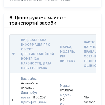
6. Цінне рухоме майно -
транспортні засоби
ВИД, ЗАГАЛЬНА
ВАРТІСТЬ Н
ІНФОРМАЦІЯ ПРО
МАРКА,
ДАТУ НАБУТ
ОБʼЄКТ,
МОДЕЛЬ,
ПРАВА АБО 
№
ІДЕНТИФІКАЦІЙНИЙ
РІК
ОСТАННЬО
НОМЕР (ЗА
ВИПУСКУ
ГРОШОВОЮ
НАЯВНОСТІ), ДАТА
ОЦІНКОЮ, Г
НАБУТТЯ ПРАВА
Вид майна:
Автомобіль
Марка:
легковий
HYUNDAI
Дата набуття
Модель:
права:
11.08.2021
[Не
I40
1
Ідентифікаційний
застосовуєтьс
Рік