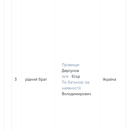
Прізвище:
Дергунов
Ім'я:
Єгор
3
рідний брат
Україна
По батькові (за
наявності):
Володимирович