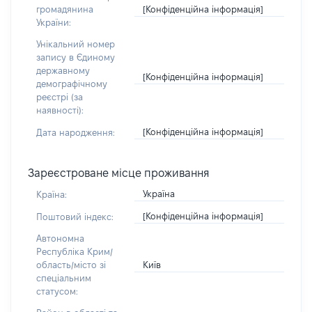
[Конфіденційна інформація]
громадянина
України:
Унікальний номер
запису в Єдиному
державному
[Конфіденційна інформація]
демографічному
реєстрі (за
наявності):
[Конфіденційна інформація]
Дата народження:
Зареєстроване місце проживання
Україна
Країна:
[Конфіденційна інформація]
Поштовий індекс:
Автономна
Республіка Крим/
Київ
область/місто зі
спеціальним
статусом: