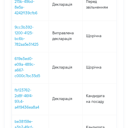
215b-49bd-
Перед
Декларація
-
8e5a-
звільненням
28.0
4242f139cfb6
9cc3b392-
1200-4125-
Виправлена
Щорічна
202
bc6b-
декларація
782aa5e31425
619e3ed0-
e09a-489c-
Декларація
Щорічна
202
a667-
c000c7bc35d5
fb123762-
2d8f-46f4-
Кандидата
Декларація
202
97c4-
на посаду
a419436ea8a4
be38159e-
a3b7-49cf-
Кандидата