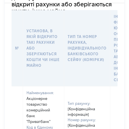
відкриті рахунки або зберігаються
кошти, інше майно
ІНФОР
ФІЗИЧН
ЮРИДИ
УСТАНОВА, В
ОСОБУ,
ЯКІЙ ВІДКРИТО
ТИП ТА НОМЕР
ПРАВО
ТАКІ РАХУНКИ
РАХУНКА,
РОЗПО
№
АБО
ІНДИВІДУАЛЬНОГО
ТАКИМ
ЗБЕРІГАЮТЬСЯ
БАНКІВСЬКОГО
АБО М
КОШТИ ЧИ ІНШЕ
СЕЙФУ (КОМІРКИ)
ДО
МАЙНО
ІНДИВ
БАНКІ
СЕЙФУ 
Найменування:
Акціонерне
Тип рахунку:
товариство
[Конфіденційна
комерційний
інформація]
банк
Номер рахунку:
"Приватбанк"
[Конфіденційна
Код в Єдиному