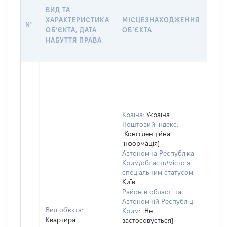
ВИД ТА
ДАТ
ХАРАКТЕРИСТИКА
МІСЦЕЗНАХОДЖЕННЯ
ПРА
№
ОБʼЄКТА, ДАТА
ОБʼЄКТА
ОС
НАБУТТЯ ПРАВА
ГР
ОЦІ
Країна:
Україна
Поштовий індекс:
[Конфіденційна
інформація]
Автономна Республіка
Крим/область/місто зі
спеціальним статусом:
Київ
Район в області та
Автономній Республіці
Вид об'єкта:
Крим:
[Не
Квартира
застосовується]