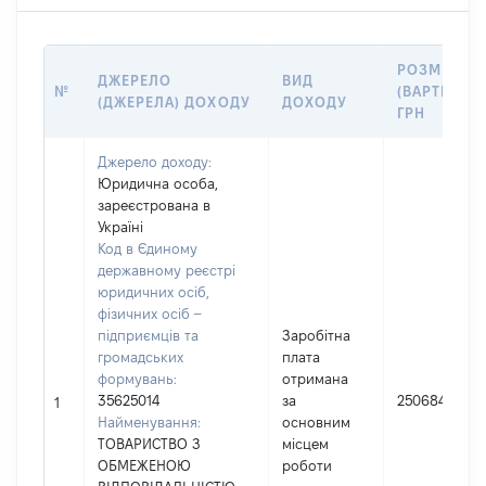
РОЗМІР
ДЖЕРЕЛО
ВИД
№
(ВАРТІСТЬ),
(ДЖЕРЕЛА) ДОХОДУ
ДОХОДУ
ГРН
Джерело доходу:
Юридична особа,
зареєстрована в
Україні
Код в Єдиному
державному реєстрі
юридичних осіб,
фізичних осіб –
підприємців та
Заробітна
громадських
плата
формувань:
отримана
35625014
за
250684
1
Найменування:
основним
ТОВАРИСТВО З
місцем
ОБМЕЖЕНОЮ
роботи