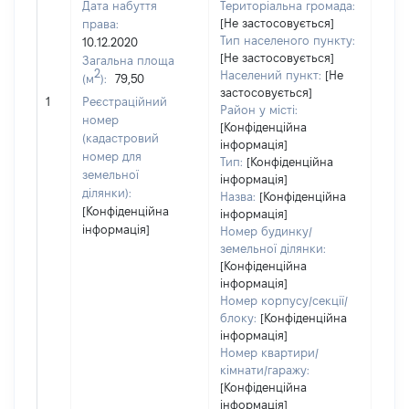
Дата набуття
Територіальна громада:
[Не застосовується]
права:
Тип населеного пункту:
10.12.2020
[Не застосовується]
Загальна площа
2
Населений пункт:
[Не
(м
):
79,50
[Не
застосовується]
1
Реєстраційний
заст
Район у місті:
номер
[Конфіденційна
(кадастровий
інформація]
номер для
Тип:
[Конфіденційна
земельної
інформація]
ділянки):
Назва:
[Конфіденційна
[Конфіденційна
інформація]
інформація]
Номер будинку/
земельної ділянки:
[Конфіденційна
інформація]
Номер корпусу/секції/
блоку:
[Конфіденційна
інформація]
Номер квартири/
кімнати/гаражу:
[Конфіденційна
інформація]