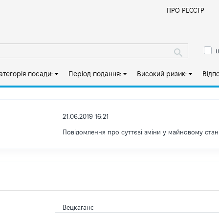
Й
ПРО РЕЄСТР
ш
атегорія посади:
Період подання:
Високий ризик:
Відп
21.06.2019 16:21
Повідомлення про суттєві зміни y майновому стан
Вецкаганс