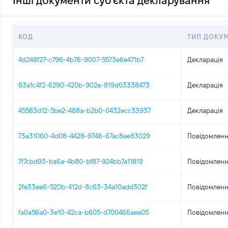
Інші документи суб'єкта декларування
КОД
ТИП ДОКУ
4d248f27-c796-4b76-9007-5573e6e471b7
Декларація
63a1c4f2-6290-420b-902e-819d03338473
Декларація
45583d12-5be2-488a-b2b0-0432ecc33937
Декларація
73a31060-4d08-4428-9746-67ac8ee83029
Повідомленн
7f7cbd93-ba6a-4b80-bf87-924bb7a11819
Повідомленн
2fe33ee6-520b-412d-8c63-34a10add302f
Повідомленн
fa0a56a0-3e10-42ca-b605-d700466aea05
Повідомленн