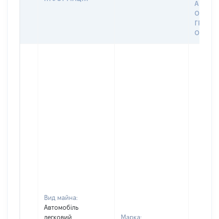
АБО З
ОСТА
ГРОШ
ОЦІНК
Вид майна:
Автомобіль
легковий
Марка: