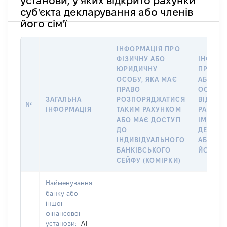
установи, у яких відкрито рахунки
суб'єкта декларування або членів
його сім'ї
ІНФОРМАЦІЯ ПРО
ФІЗИЧНУ АБО
ІНФОРМ
ЮРИДИЧНУ
ПРО ФІ
ОСОБУ, ЯКА МАЄ
АБО Ю
ПРАВО
ОСОБУ,
ЗАГАЛЬНА
РОЗПОРЯДЖАТИСЯ
ВІДКРИ
№
ІНФОРМАЦІЯ
ТАКИМ РАХУНКОМ
РАХУНО
АБО МАЄ ДОСТУП
ІМ’Я СУ
ДО
ДЕКЛАР
ІНДИВІДУАЛЬНОГО
АБО ЧЛ
БАНКІВСЬКОГО
ЙОГО СІ
СЕЙФУ (КОМІРКИ)
Найменування
банку або
іншої
фінансової
установи:
АТ