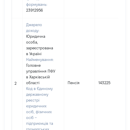
формувань:
23912956
Джерело
доходу:
Юридична
особа,
зареєстрована
в Україні
Найменування:
Головне
управління ПФУ
І
в Харківській
області
Пенсія
143225
2
Код в Єдиному
(
державному
реєстрі
юридичних
осіб, фізичних
осіб –
підприємців та
громадських