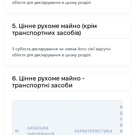
об'єкти для декларування в цьому розділі.
5. Цінне рухоме майно (крім
транспортних засобів)
У суб'єкта декларування чи членів його сім'ї відсутні
об'єкти для декларування в цьому розділі.
6. Цінне рухоме майно -
транспортні засоби
ВАРТІС
ДАТУ 
У ВЛАС
ВОЛОД
ЗАГАЛЬНА
№
ХАРАКТЕРИСТИКА
КОРИС
ІНФОРМАЦІЯ