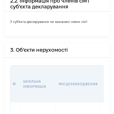
2.2. Інформація про членів сім'ї
суб'єкта декларування
У суб'єкта декларування не зазначені члени сім'ї
3. Об'єкти нерухомості
ВАРТ
ДАТУ
ЗАГАЛЬНА
ПРАВ
№
МІСЦЕЗНАХОДЖЕННЯ
ІНФОРМАЦІЯ
ОСТ
ГРО
ОЦІ