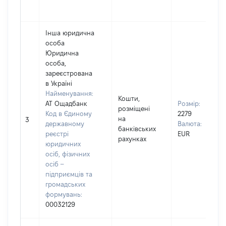
Інша юридична
особа
Юридична
особа,
зареєстрована
в Україні
Найменування:
Кошти,
АТ Ощадбанк
Розмір:
розміщені
Код в Єдиному
2279
на
3
державному
Валюта:
банківських
реєстрі
EUR
рахунках
юридичних
осіб, фізичних
осіб –
підприємців та
громадських
формувань:
00032129