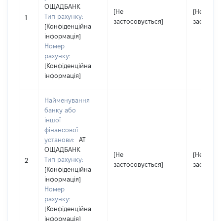
ОЩАДБАНК
[Не
[Не
Тип рахунку:
1
застосовується]
застосов
[Конфіденційна
інформація]
Номер
рахунку:
[Конфіденційна
інформація]
Найменування
банку або
іншої
фінансової
установи:
АТ
ОЩАДБАНК
[Не
[Не
Тип рахунку:
2
застосовується]
застосов
[Конфіденційна
інформація]
Номер
рахунку:
[Конфіденційна
інформація]