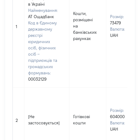
в Україні
Найменування:
Кошти,
АТ Ощадбанк
Розмір:
розміщені
Код в Єдиному
73479
на
1
державному
Валюта:
банківських
реєстрі
UAH
рахунках
юридичних
осіб, фізичних
осіб –
підприємців та
громадських
формувань:
00032129
Розмір:
[Не
Готівкові
604000
2
застосовується]
кошти
Валюта:
UAH