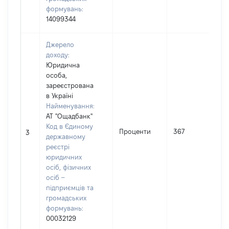
формувань:
14099344
Джерело
доходу:
Юридична
особа,
зареєстрована
в Україні
Найменування:
АТ "Ощадбанк"
І
Код в Єдиному
Проценти
367
3
державному
реєстрі
(
юридичних
осіб, фізичних
осіб –
підприємців та
громадських
формувань:
00032129