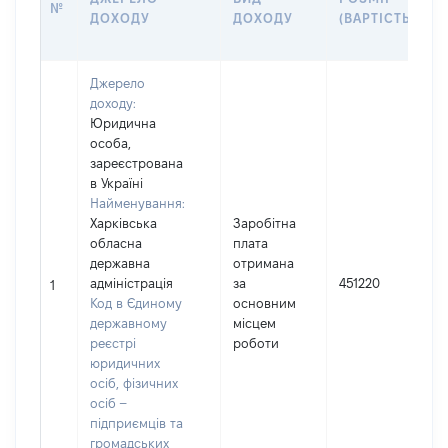
№
ДОХОДУ
ДОХОДУ
(ВАРТІСТЬ)
Джерело
доходу:
Юридична
особа,
зареєстрована
в Україні
Найменування:
Харківська
Заробітна
обласна
плата
І
державна
отримана
адміністрація
за
451220
1
Код в Єдиному
основним
(
державному
місцем
реєстрі
роботи
юридичних
осіб, фізичних
осіб –
підприємців та
громадських