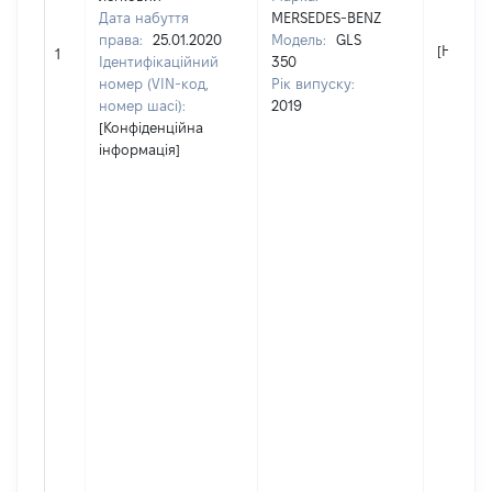
Дата набуття
MERSEDES-BENZ
права:
25.01.2020
Модель:
GLS
[Не від
1
Ідентифікаційний
350
номер (VIN-код,
Рік випуску:
номер шасі):
2019
[Конфіденційна
інформація]