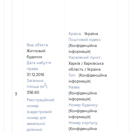
Країна:
Україна
Поштовий індекс:
Вид об'єкта:
[Конфіденційна
Житловий
інформація]
будинок
Населений пункт:
Дата набуття
Харків / Харківська
права:
область / Україна
31.12.2016
Тип:
[Конфіденційна
Загальна
інформація]
2
площа (м
):
Назва:
356.60
[Конфіденційна
[Не ві
3
інформація]
Реєстраційний
Номер будинку:
номер
[Конфіденційна
(кадастровий
інформація]
номер для
Номер корпусу:
земельної
[Конфіденційна
ділянки):