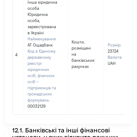
Інша юридична
особа
Юридична
особа,
зареєстрована
в Україні
Найменування:
Кошти,
АТ Ощадбанк
Розмір:
розміщені
Код в Єдиному
23724
на
4
державному
Валюта:
банківських
реєстрі
UAH
рахунках
юридичних
осіб, фізичних
осіб –
підприємців та
громадських
формувань:
00032129
12.1. Банківські та інші фінансові