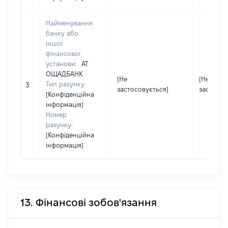
Найменування
банку або
іншої
фінансової
установи:
АТ
ОЩАДБАНК
[Не
[Не
Тип рахунку:
3
застосовується]
застосов
[Конфіденційна
інформація]
Номер
рахунку:
[Конфіденційна
інформація]
13. Фінансові зобов'язання