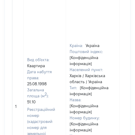
Країна:
Україна
Поштовий індекс:
[Конфіденційна
Вид об'єкта:
інформація]
Квартира
Населений пункт:
Дата набуття
Харків / Харківська
права:
область / Україна
25.08.1998
Тип:
[Конфіденційна
Загальна
інформація]
2
площа (м
):
Назва:
51.10
[Конфіденційна
9
1
Реєстраційний
інформація]
номер
Номер будинку:
(кадастровий
[Конфіденційна
номер для
інформація]
земельної