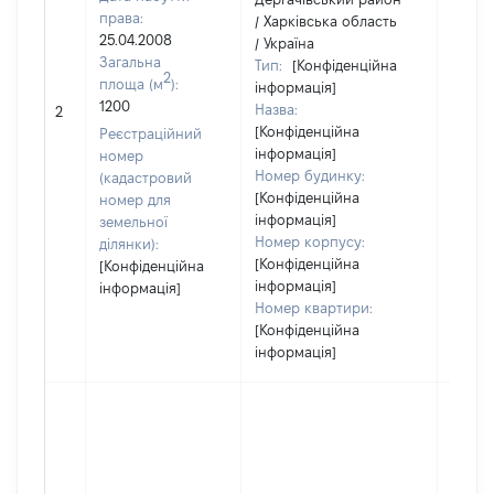
права:
/ Харківська область
25.04.2008
/ Україна
Загальна
Тип:
[Конфіденційна
2
площа (м
):
інформація]
[Не
1200
Назва:
2
засто
[Конфіденційна
Реєстраційний
інформація]
номер
Номер будинку:
(кадастровий
[Конфіденційна
номер для
інформація]
земельної
Номер корпусу:
ділянки):
[Конфіденційна
[Конфіденційна
інформація]
інформація]
Номер квартири:
[Конфіденційна
інформація]