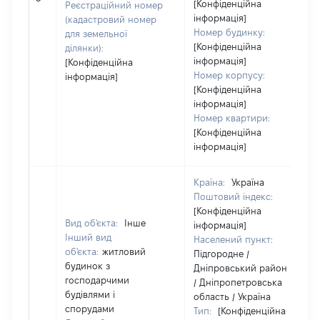
[Конфіденційна
Реєстраційний номер
інформація]
(кадастровий номер
Номер будинку:
для земельної
[Конфіденційна
ділянки):
інформація]
[Конфіденційна
Номер корпусу:
інформація]
[Конфіденційна
інформація]
Номер квартири:
[Конфіденційна
інформація]
Країна:
Україна
Поштовий індекс:
[Конфіденційна
Вид об'єкта:
Інше
інформація]
Інший вид
Населений пункт:
об'єкта:
житловий
Підгородне /
будинок з
Дніпровський район
господарчими
/ Дніпропетровська
будівлями і
область / Україна
спорудами
Тип:
[Конфіденційна