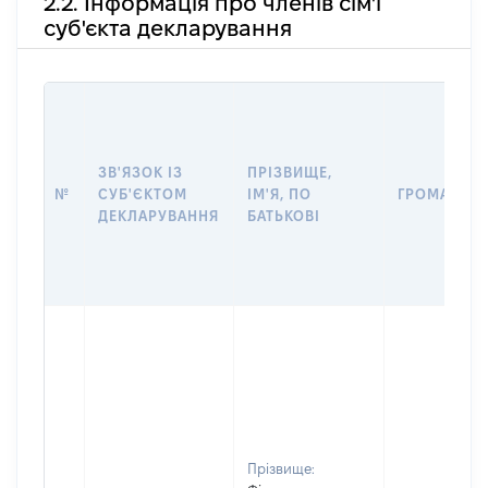
2.2. Інформація про членів сім'ї
суб'єкта декларування
ЗВ'ЯЗОК ІЗ
ПРІЗВИЩЕ,
№
СУБ'ЄКТОМ
ІМ'Я, ПО
ГРОМАДЯН
ДЕКЛАРУВАННЯ
БАТЬКОВІ
Прізвище: