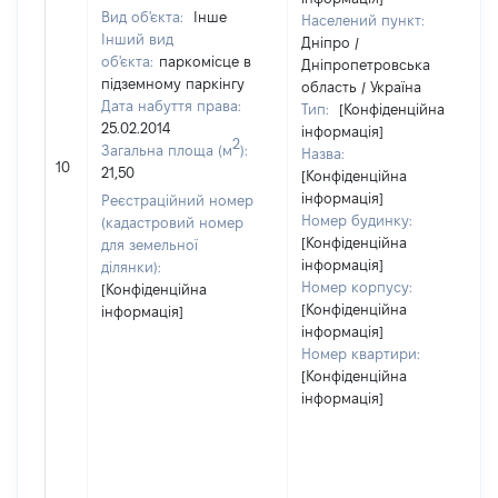
Вид об'єкта:
Інше
Населений пункт:
Інший вид
Дніпро /
об'єкта:
паркомісце в
Дніпропетровська
підземному паркінгу
область / Україна
Дата набуття права:
Тип:
[Конфіденційна
25.02.2014
інформація]
2
Загальна площа (м
):
Назва:
10
21,50
[Конфіденційна
інформація]
Реєстраційний номер
Номер будинку:
(кадастровий номер
[Конфіденційна
для земельної
інформація]
ділянки):
Номер корпусу:
[Конфіденційна
[Конфіденційна
інформація]
інформація]
Номер квартири:
[Конфіденційна
інформація]