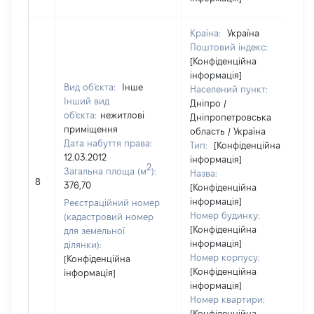
Країна:
Україна
Поштовий індекс:
[Конфіденційна
інформація]
Вид об'єкта:
Інше
Населений пункт:
Інший вид
Дніпро /
об'єкта:
нежитлові
Дніпропетровська
приміщення
область / Україна
Дата набуття права:
Тип:
[Конфіденційна
12.03.2012
інформація]
2
Загальна площа (м
):
Назва:
8
376,70
[Конфіденційна
інформація]
Реєстраційний номер
Номер будинку:
(кадастровий номер
[Конфіденційна
для земельної
інформація]
ділянки):
Номер корпусу:
[Конфіденційна
[Конфіденційна
інформація]
інформація]
Номер квартири:
[Конфіденційна