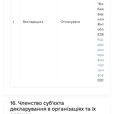
"Житомир
базовий
фармацев
коледж"
Викладацька
Оплачувана
1
Житомирс
обласної 
КЗВО ЖБ
Код в Єди
державно
реєстрі
юридичних
фізичних о
підприємц
громадськ
формуван
02011261
16. Членство суб’єкта
декларування в організаціях та їх