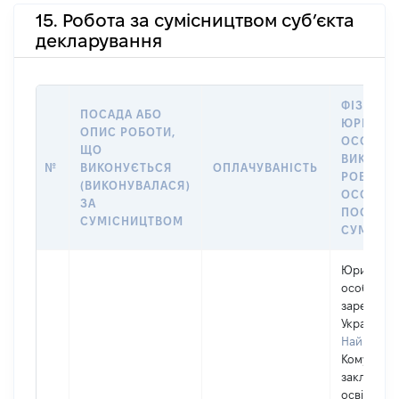
15. Робота за сумісництвом суб’єкта
декларування
ФІЗИЧНА
ПОСАДА АБО
ЮРИДИЧ
ОПИС РОБОТИ,
ОСОБА, 
ЩО
ВИКОНУ
№
ВИКОНУЄТЬСЯ
ОПЛАЧУВАНІСТЬ
РОБОТА (
(ВИКОНУВАЛАСЯ)
ОСОБА 
ЗА
ПОСАДУ 
СУМІСНИЦТВОМ
СУМІСН
Юридичн
особа,
зареєстро
Україні
Найменув
Комуналь
заклад ви
освіти