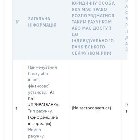
ПРО Ф
ЮРИДИЧНУ ОСОБУ,
АБО 
ЯКА МАЄ ПРАВО
ОСОБУ
РОЗПОРЯДЖАТИСЯ
ЗАГАЛЬНА
ВІДКР
№
ТАКИМ РАХУНКОМ
ІНФОРМАЦІЯ
РАХУН
АБО МАЄ ДОСТУП
ІМ’Я С
ДО
ДЕКЛА
ІНДИВІДУАЛЬНОГО
АБО Ч
БАНКІВСЬКОГО
ЙОГО 
СЕЙФУ (КОМІРКИ)
Найменування
банку або
іншої
фінансової
установи:
АТ
КБ
«ПРИВАТБАНК»
[Не
[Не застосовується]
1
Тип рахунку:
застос
[Конфіденційна
інформація]
Номер
рахунку: