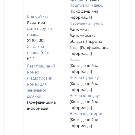
Поштовий індекс:
[Конфіденційна
Вид об'єкта:
інформація]
Квартира
Населений пункт:
Дата набуття
Житомир /
права:
Житомирська
21.10.2002
область / Україна
Загальна
Тип:
[Конфіденційна
2
площа (м
):
інформація]
64,4
Назва:
24837
1
[Конфіденційна
Реєстраційний
інформація]
номер
Номер будинку:
(кадастровий
[Конфіденційна
номер для
інформація]
земельної
Номер корпусу:
ділянки):
[Конфіденційна
[Конфіденційна
інформація]
інформація]
Номер квартири:
[Конфіденційна
інформація]