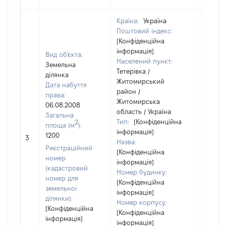
Країна:
Україна
Поштовий індекс:
[Конфіденційна
інформація]
Вид об'єкта:
Населений пункт:
Земельна
Тетерівка /
ділянка
Житомирський
Дата набуття
район /
права:
Житомирська
06.08.2008
область / Україна
Загальна
Тип:
[Конфіденційна
2
площа (м
):
інформація]
1200
[Не ві
3
Назва:
Реєстраційний
[Конфіденційна
номер
інформація]
(кадастровий
Номер будинку:
номер для
[Конфіденційна
земельної
інформація]
ділянки):
Номер корпусу:
[Конфіденційна
[Конфіденційна
інформація]
інформація]