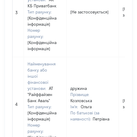
КБ Приватбанк
[Не
Тип рахунку:
[Не застосовується]
3
застос
[Конфіденційна
інформація]
Номер
рахунку:
[Конфіденційна
інформація]
Найменування
банку або
іншої
фінансової
установи:
АТ
дружина
"Райффайзен
Прізвище:
Банк Аваль"
Козловська
[Не
4
Тип рахунку:
Ім'я:
Ольга
застос
[Конфіденційна
По батькові (за
інформація]
наявності):
Петрівна
Номер
рахунку: