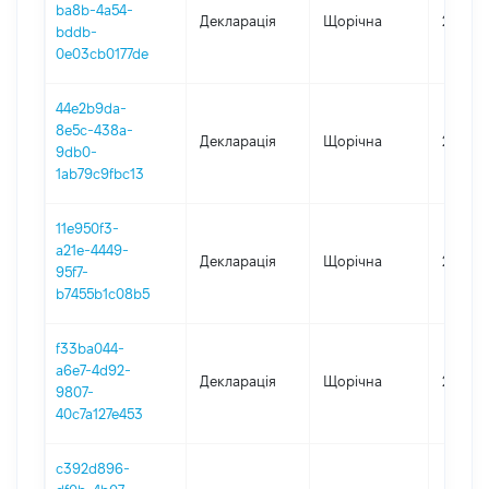
ba8b-4a54-
Декларація
Щорічна
2024
bddb-
0e03cb0177de
44e2b9da-
8e5c-438a-
Декларація
Щорічна
2023
9db0-
1ab79c9fbc13
11e950f3-
a21e-4449-
Декларація
Щорічна
2022
95f7-
b7455b1c08b5
f33ba044-
a6e7-4d92-
Декларація
Щорічна
2021
9807-
40c7a127e453
c392d896-