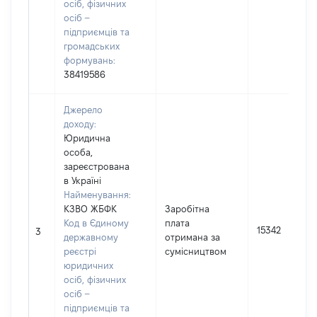
осіб, фізичних
осіб –
підприємців та
громадських
формувань:
38419586
Джерело
доходу:
Юридична
особа,
зареєстрована
в Україні
Найменування:
КЗВО ЖБФК
Заробітна
Код в Єдиному
плата
15342
3
державному
отримана за
реєстрі
сумісництвом
юридичних
осіб, фізичних
осіб –
підприємців та