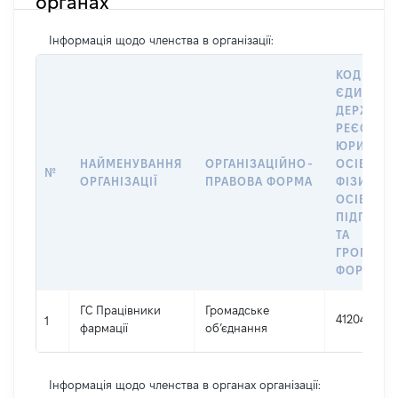
органах
Інформація щодо членства в організації:
КОД В
ЄДИНОМ
ДЕРЖАВН
РЕЄСТРІ
ЮРИДИЧ
НАЙМЕНУВАННЯ
ОРГАНІЗАЦІЙНО-
ОСІБ,
№
ОРГАНІЗАЦІЇ
ПРАВОВА ФОРМА
ФІЗИЧНИ
ОСІБ –
ПІДПРИЄ
ТА
ГРОМАДС
ФОРМУВА
ГС Працівники
Громадське
41204424
1
фармації
об’єднання
Інформація щодо членства в органах організації: