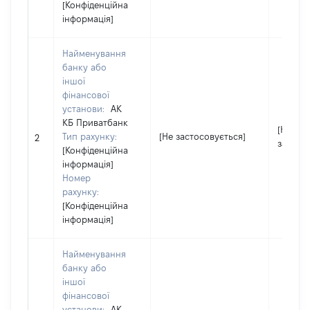
[Конфіденційна
інформація]
Найменування
банку або
іншої
фінансової
установи:
АК
КБ Приватбанк
[Не
Тип рахунку:
[Не застосовується]
2
застос
[Конфіденційна
інформація]
Номер
рахунку:
[Конфіденційна
інформація]
Найменування
банку або
іншої
фінансової
установи:
АК