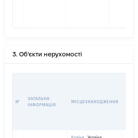
3. Об'єкти нерухомості
ВАРТ
ДАТУ
НАБУ
ЗАГАЛЬНА
ПРАВ
№
МІСЦЕЗНАХОДЖЕННЯ
ІНФОРМАЦІЯ
ЗА
ОСТ
ГРО
ОЦІ
Країна:
Україна