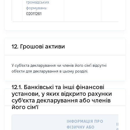
громадських
формувань:
02011261
12. Грошові активи
У суб'єкта декларування чи членів його сім'ї відсутні
об'єкти для декларування в цьому розділі.
12.1. Банківські та інші фінансові
установи, у яких відкрито рахунки
суб'єкта декларування або членів
його сім'ї
ІНФОРМАЦІЯ ПРО
ІНФОР
ФІЗИЧНУ АБО