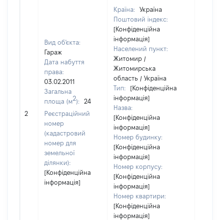
Країна:
Україна
Поштовий індекс:
[Конфіденційна
інформація]
Вид об'єкта:
Населений пункт:
Гараж
Житомир /
Дата набуття
Житомирська
права:
область / Україна
03.02.2011
Тип:
[Конфіденційна
Загальна
інформація]
2
площа (м
):
24
Назва:
[Не ві
2
Реєстраційний
[Конфіденційна
номер
інформація]
(кадастровий
Номер будинку:
номер для
[Конфіденційна
земельної
інформація]
ділянки):
Номер корпусу:
[Конфіденційна
[Конфіденційна
інформація]
інформація]
Номер квартири:
[Конфіденційна
інформація]