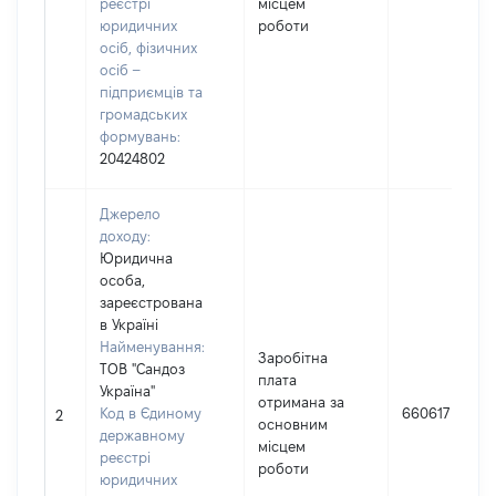
реєстрі
місцем
юридичних
роботи
осіб, фізичних
осіб –
підприємців та
громадських
формувань:
20424802
Джерело
доходу:
Юридична
особа,
зареєстрована
в Україні
Найменування:
Заробітна
ТОВ "Сандоз
плата
Україна"
отримана за
Код в Єдиному
660617
2
основним
державному
місцем
реєстрі
роботи
юридичних