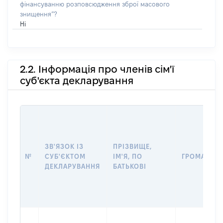
фінансуванню розповсюдження зброї масового
знищення”?
Ні
2.2. Інформація про членів сім'ї
суб'єкта декларування
ЗВ'ЯЗОК ІЗ
ПРІЗВИЩЕ,
№
СУБ'ЄКТОМ
ІМ'Я, ПО
ГРОМАДЯН
ДЕКЛАРУВАННЯ
БАТЬКОВІ