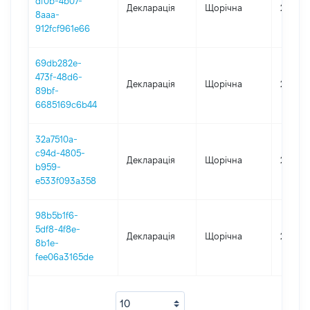
df0b-4b07-
Декларація
Щорічна
2020
8aaa-
912fcf961e66
69db282e-
473f-48d6-
Декларація
Щорічна
2018
89bf-
6685169c6b44
32a7510a-
c94d-4805-
Декларація
Щорічна
2017
b959-
e533f093a358
98b5b1f6-
5df8-4f8e-
Декларація
Щорічна
2016
8b1e-
fee06a3165de