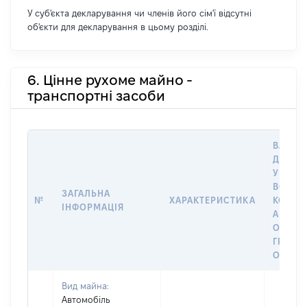
У суб'єкта декларування чи членів його сім'ї відсутні
об'єкти для декларування в цьому розділі.
6. Цінне рухоме майно -
транспортні засоби
ВАРТІС
ДАТУ 
У ВЛАС
ВОЛОД
ЗАГАЛЬНА
№
ХАРАКТЕРИСТИКА
КОРИС
ІНФОРМАЦІЯ
АБО З
ОСТА
ГРОШ
ОЦІНК
Вид майна:
Автомобіль