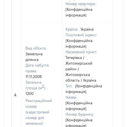
Номер квартири:
[Конфіденційна
інформація]
Країна:
Україна
Поштовий індекс:
[Конфіденційна
інформація]
Вид об'єкта:
Населений пункт:
Земельна
Тетерівка /
ділянка
Житомирський
Дата набуття
район /
права:
Житомирська
11.11.2008
область / Україна
Загальна
Тип:
[Конфіденційна
2
площа (м
):
інформація]
1200
[Не ві
4
Назва:
Реєстраційний
[Конфіденційна
номер
інформація]
(кадастровий
Номер будинку:
номер для
[Конфіденційна
земельної
інформація]