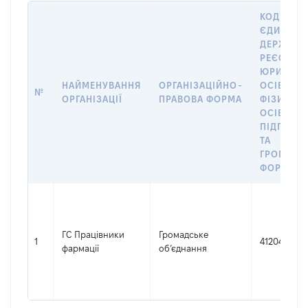
КОД В
ЄДИНОМ
ДЕРЖАВН
РЕЄСТРІ
ЮРИДИЧ
НАЙМЕНУВАННЯ
ОРГАНІЗАЦІЙНО-
ОСІБ,
№
ОРГАНІЗАЦІЇ
ПРАВОВА ФОРМА
ФІЗИЧНИ
ОСІБ –
ПІДПРИЄ
ТА
ГРОМАДС
ФОРМУВА
ГС Працівники
Громадське
1
41204424
фармації
об’єднання