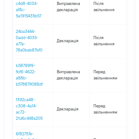
c4d8-4034-
Виправлена
Після
201
af8c-
декларація
звільнення
5a1915435b57
24ba3444-
0add-4035-
Після
Декларація
201
a77a-
звільнення
78a0bab87bf0
b58799f9-
01.0
fbf6-4622-
Виправлена
Перед
-
a88b-
декларація
звільненням
17.1
b578879088df
f392ca48-
01.0
c308-4a14-
Перед
Декларація
-
ac72-
звільненням
17.1
21d6c448a205
6f82757e-
01.0