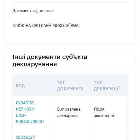
Документ підписано:
КЛЮКІНА СВІТЛАНА МИКОЛАЇВНА
Інші документи суб'єкта
декларування
ТИП
ТИП
КОД
ПЕР
ДОКУМЕНТА
ДЕКЛАРАЦІЇ
62946176-
f157-4934-
Виправлена
Після
201
b05f-
декларація
звільнення
808430798291
5b03eca7-