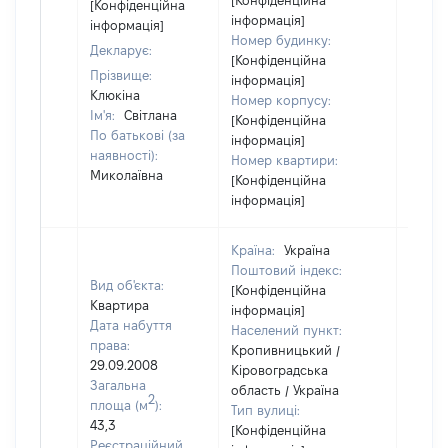
[Конфіденційна
[Конфіденційна
інформація]
інформація]
Номер будинку:
Декларує:
[Конфіденційна
Прізвище:
інформація]
Клюкіна
Номер корпусу:
Ім'я:
Світлана
[Конфіденційна
По батькові (за
інформація]
наявності):
Номер квартири:
Миколаївна
[Конфіденційна
інформація]
Країна:
Україна
Поштовий індекс:
Вид об'єкта:
[Конфіденційна
Квартира
інформація]
Дата набуття
Населений пункт:
права:
Кропивницький /
29.09.2008
Кіровоградська
Загальна
область / Україна
2
площа (м
):
Тип вулиці:
43,3
[Конфіденційна
Реєстраційний