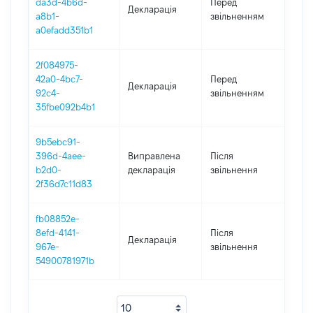
da3d-4b6d-
Перед
Декларація
-
a8b1-
звільненням
31.1
a0efadd351b1
2f084975-
01.0
42a0-4bc7-
Перед
Декларація
-
92c4-
звільненням
06.0
35fbe092b4b1
9b5ebc91-
396d-4aee-
Виправлена
Після
201
b2d0-
декларація
звільнення
2f36d7c11d83
fb08852e-
8efd-4141-
Після
Декларація
201
967e-
звільнення
54900781971b