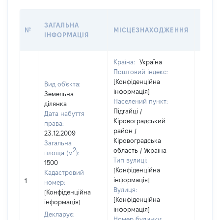
ВАРТ
ЗАГАЛЬНА
№
МІСЦЕЗНАХОДЖЕННЯ
НА Д
ІНФОРМАЦІЯ
НАБУ
Країна:
Україна
Поштовий індекс:
[Конфіденційна
Вид об'єкта:
інформація]
Земельна
Населений пункт:
ділянка
Підгайці /
Дата набуття
Кіровоградський
права:
район /
23.12.2009
Кіровоградська
Загальна
2
область / Україна
площа (м
):
Тип вулиці:
1500
[Конфіденційна
Кадастровий
[Не
інформація]
1
номер:
відом
Вулиця:
[Конфіденційна
[Конфіденційна
інформація]
інформація]
Декларує:
Номер будинку: