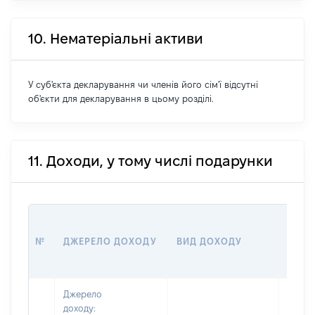
10. Нематеріальні активи
У суб'єкта декларування чи членів його сім'ї відсутні
об'єкти для декларування в цьому розділі.
11. Доходи, у тому числі подарунки
РОЗМ
№
ДЖЕРЕЛО ДОХОДУ
ВИД ДОХОДУ
(ВАРТ
Джерело
доходу: