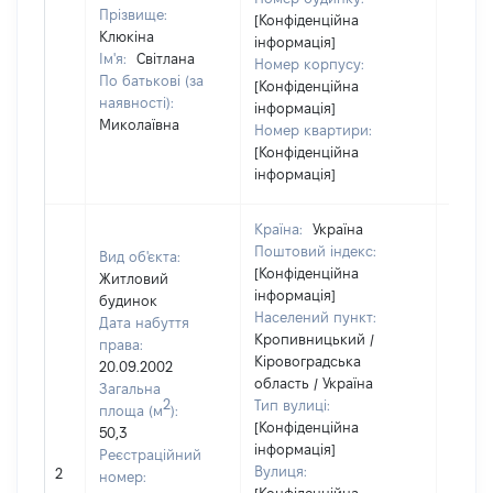
Прізвище:
[Конфіденційна
Клюкіна
інформація]
Ім'я:
Світлана
Номер корпусу:
По батькові (за
[Конфіденційна
наявності):
інформація]
Миколаївна
Номер квартири:
[Конфіденційна
інформація]
Країна:
Україна
Поштовий індекс:
Вид об'єкта:
[Конфіденційна
Житловий
інформація]
будинок
Населений пункт:
Дата набуття
Кропивницький /
права:
Кіровоградська
20.09.2002
область / Україна
Загальна
2
Тип вулиці:
площа (м
):
[Конфіденційна
50,3
інформація]
Реєстраційний
Вулиця:
2
17026
номер: