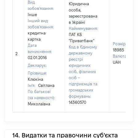
Вид
Юридична
зобов'язання:
особа,
Інше
зареєстрована
Інший вид
в Україні
зобов'язання:
Найменування:
кредитна
ПАТ КБ
картка
"Приватбанк"
Розмір:
Дата
Код в Єдиному
18985
виникнення:
державному
2
Валюта:
02.01.2016
реєстрі
UAH
Декларує:
юридичних
осіб, фізичних
Прізвище:
осіб –
Клюкіна
підприємців та
Ім'я:
Світлана
громадських
По батькові
формувань:
(за наявності):
14360570
Миколаївна
14. Видатки та правочини суб'єкта