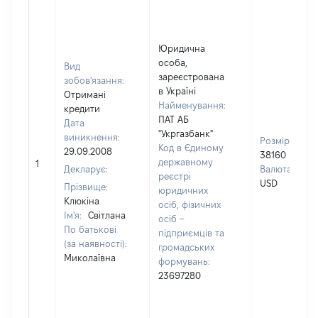
Юридична
особа,
Вид
зареєстрована
зобов'язання:
в Україні
Отримані
Найменування:
кредити
ПАТ АБ
Дата
"Укргазбанк"
виникнення:
Розмір:
Код в Єдиному
29.09.2008
38160
державному
1
Декларує:
Валюта:
реєстрі
USD
Прізвище:
юридичних
Клюкіна
осіб, фізичних
Ім'я:
Світлана
осіб –
По батькові
підприємців та
(за наявності):
громадських
Миколаївна
формувань:
23697280