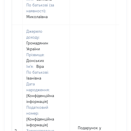
По батькові (за
наявності):
Миколаївна
Джерело
доходу:
Громадянин
України
Прізвище:
Донських
Ім'я:
Віра
По батькові:
Іванівна
Дата
народження:
[Конфіденційна
інформація]
Податковий
номер:
[Конфіденційна
інформація]
Подарунок у
2
Зареєстроване
600