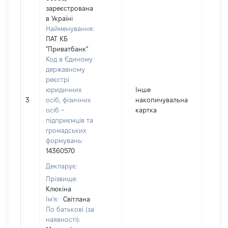
зареєстрована
в Україні
Найменування:
ПАТ КБ
"Приватбанк"
Код в Єдиному
державному
реєстрі
юридичних
Інше
3
осіб, фізичних
накопичувальна
399
осіб –
картка
підприємців та
громадських
формувань:
14360570
Декларує:
Прізвище:
Клюкіна
Ім'я:
Світлана
По батькові (за
наявності):