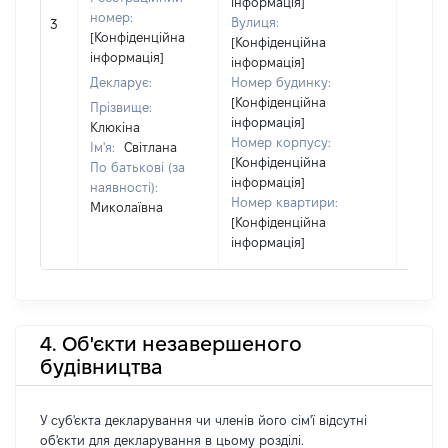
інформація]
номер:
Вулиця:
3
2060
[Конфіденційна
[Конфіденційна
інформація]
інформація]
Декларує:
Номер будинку:
[Конфіденційна
Прізвище:
інформація]
Клюкіна
Номер корпусу:
Ім'я:
Світлана
[Конфіденційна
По батькові (за
інформація]
наявності):
Номер квартири:
Миколаївна
[Конфіденційна
інформація]
4. Об'єкти незавершеного
будівництва
У суб'єкта декларування чи членів його сім'ї відсутні
об'єкти для декларування в цьому розділі.