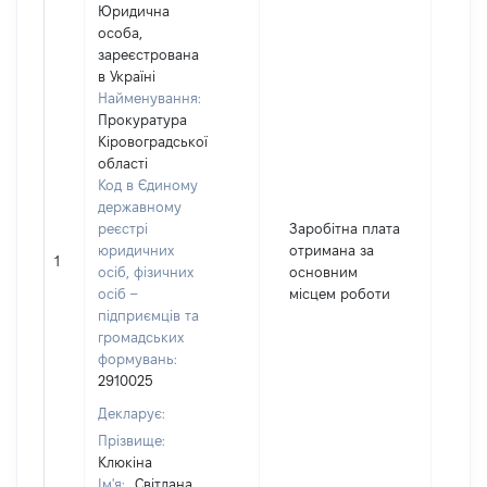
Юридична
особа,
зареєстрована
в Україні
Найменування:
Прокуратура
Кіровоградської
області
Код в Єдиному
державному
реєстрі
Заробітна плата
юридичних
отримана за
1
142
осіб, фізичних
основним
осіб –
місцем роботи
підприємців та
громадських
формувань:
2910025
Декларує:
Прізвище:
Клюкіна
Ім'я:
Світлана