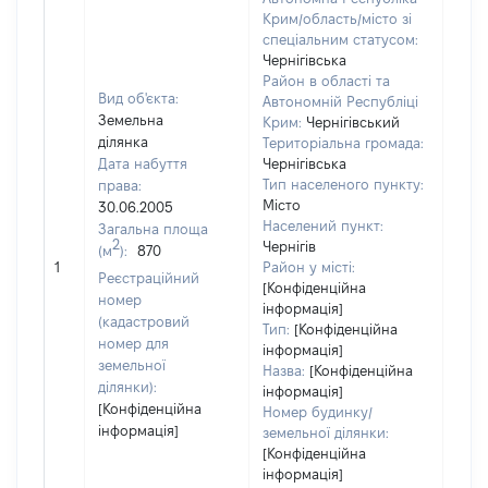
Крим/область/місто зі
спеціальним статусом:
Чернігівська
Район в області та
Вид об'єкта:
Автономній Республіці
Земельна
Крим:
Чернігівський
ділянка
Територіальна громада:
Дата набуття
Чернігівська
Тип населеного пункту:
права:
8071
Місто
30.06.2005
Тип
Населений пункт:
Загальна площа
варт
2
Чернігів
(м
):
870
обʼє
1
Район у місті:
варт
Реєстраційний
[Конфіденційна
ост
номер
інформація]
гро
(кадастровий
Тип:
[Конфіденційна
оці
номер для
інформація]
земельної
Назва:
[Конфіденційна
ділянки):
інформація]
[Конфіденційна
Номер будинку/
інформація]
земельної ділянки:
[Конфіденційна
інформація]