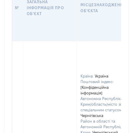
ЗАГАЛЬНА
МІСЦЕЗНАХОДЖЕННЯ
№
ІНФОРМАЦІЯ ПРО
ОБʼЄКТА
ОБʼЄКТ
Країна:
Україна
Поштовий індекс:
[Конфіденційна
інформація]
Автономна Республіка
Крим/область/місто зі
спеціальним статусом:
Чернігівська
Район в області та
Автономній Республіці
Крим:
Чернігівський