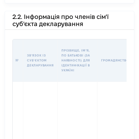
2.2. Інформація про членів сім'ї
суб'єкта декларування
П
ПРІЗВИЩЕ, ІМʼЯ,
Б
ЗВʼЯЗОК ІЗ
ПО БАТЬКОВІ (ЗА
І
№
СУБʼЄКТОМ
НАЯВНОСТІ) ДЛЯ
ГРОМАДЯНСТВО
М
ДЕКЛАРУВАННЯ
ІДЕНТИФІКАЦІЇ В
УКРАЇНІ