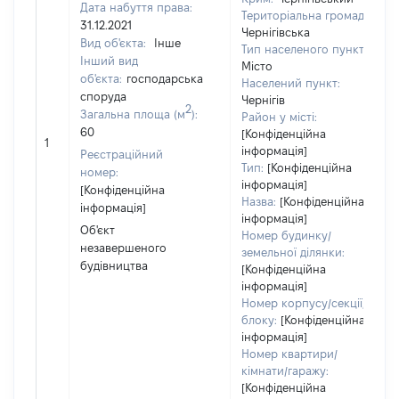
Дата набуття права:
Територіальна громада:
31.12.2021
Чернігівська
Вид об'єкта:
Інше
Тип населеного пункту:
Інший вид
Місто
об'єкта:
господарська
Населений пункт:
споруда
Чернігів
2
Загальна площа (м
):
Район у місті:
60
[Конфіденційна
1
інформація]
Реєстраційний
Тип:
[Конфіденційна
номер:
інформація]
[Конфіденційна
Назва:
[Конфіденційна
інформація]
інформація]
Об'єкт
Номер будинку/
незавершеного
земельної ділянки:
будівництва
[Конфіденційна
інформація]
Номер корпусу/секції/
блоку:
[Конфіденційна
інформація]
Номер квартири/
кімнати/гаражу:
[Конфіденційна