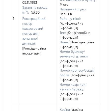
05.11.1993
Місто
Загальна площа
Населений пункт:
2
(м
):
53,80
Чернігів
[Не 
4
Реєстраційний
Район у місті:
[Конфіденційна
номер
інформація]
(кадастровий
Тип:
[Конфіденційна
номер для
інформація]
земельної
Назва:
[Конфіденційна
ділянки):
інформація]
[Конфіденційна
Номер будинку/
інформація]
земельної ділянки:
[Конфіденційна
інформація]
Номер корпусу/секції/
блоку:
[Конфіденційна
інформація]
Номер квартири/
кімнати/гаражу:
[Конфіденційна
інформація]
Країна:
Україна