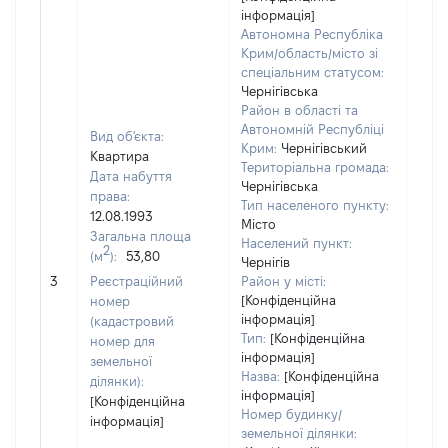
інформація]
Автономна Республіка
Крим/область/місто зі
спеціальним статусом:
Чернігівська
Район в області та
Автономній Республіці
Вид об'єкта:
Крим:
Чернігівський
Квартира
Територіальна громада:
Дата набуття
Чернігівська
права:
Тип населеного пункту:
12.08.1993
Місто
Загальна площа
Населений пункт:
2
(м
):
53,80
Чернігів
[Не 
3
Реєстраційний
Район у місті:
[Конфіденційна
номер
інформація]
(кадастровий
Тип:
[Конфіденційна
номер для
інформація]
земельної
Назва:
[Конфіденційна
ділянки):
інформація]
[Конфіденційна
Номер будинку/
інформація]
земельної ділянки: