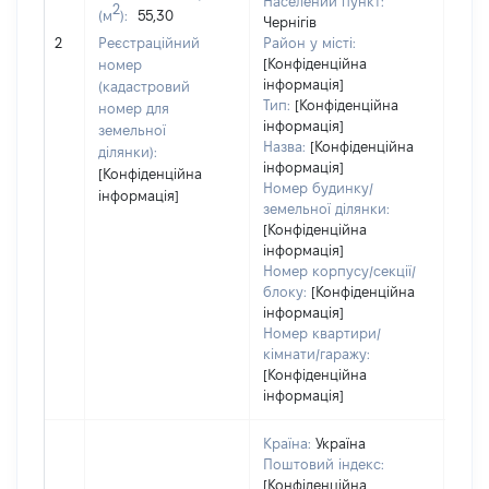
Населений пункт:
2
(м
):
55,30
Чернігів
[Не 
2
Реєстраційний
Район у місті:
[Конфіденційна
номер
інформація]
(кадастровий
Тип:
[Конфіденційна
номер для
інформація]
земельної
Назва:
[Конфіденційна
ділянки):
інформація]
[Конфіденційна
Номер будинку/
інформація]
земельної ділянки:
[Конфіденційна
інформація]
Номер корпусу/секції/
блоку:
[Конфіденційна
інформація]
Номер квартири/
кімнати/гаражу:
[Конфіденційна
інформація]
Країна:
Україна
Поштовий індекс:
[Конфіденційна