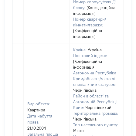
Номер корпусу/секції/
блоку:
[Конфіденційна
інформація]
Номер квартири/
кімнати/гаражу:
[Конфіденційна
інформація]
Країна:
Україна
Поштовий індекс:
[Конфіденційна
інформація]
Автономна Республіка
Крим/область/місто зі
спеціальним статусом:
Чернігівська
Район в області та
Автономній Республіці
Вид об'єкта:
Крим:
Чернігівський
Квартира
Територіальна громада:
Дата набуття
Чернігівська
права:
Тип населеного пункту:
21.10.2004
Місто
Загальна площа