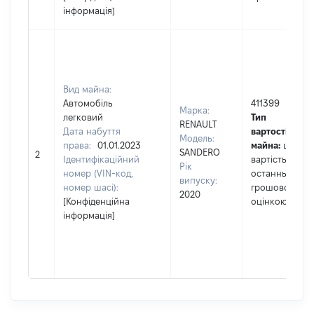
інформація]
Вид майна:
Автомобіль
411399
Марка:
легковий
Тип
RENAULT
Дата набуття
вартості
Модель:
права:
01.01.2023
майна:
це
SANDERO
2
Ідентифікаційний
вартість за
Рік
номер (VIN-код,
останньою
випуску:
номер шасі):
грошовою
2020
[Конфіденційна
оцінкою
інформація]