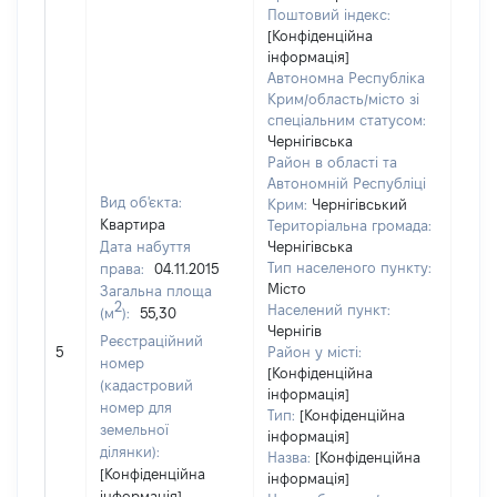
Поштовий індекс:
[Конфіденційна
інформація]
Автономна Республіка
Крим/область/місто зі
спеціальним статусом:
Чернігівська
Район в області та
Автономній Республіці
Вид об'єкта:
Крим:
Чернігівський
Квартира
Територіальна громада:
Дата набуття
Чернігівська
Тип населеного пункту:
права:
04.11.2015
Місто
Загальна площа
2
Населений пункт:
(м
):
55,30
Чернігів
Реєстраційний
[Не 
5
Район у місті:
номер
[Конфіденційна
(кадастровий
інформація]
номер для
Тип:
[Конфіденційна
земельної
інформація]
ділянки):
Назва:
[Конфіденційна
[Конфіденційна
інформація]
інформація]