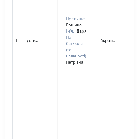
Прізвище:
Рощина
Ім'я:
Дар'я
По
1
дочка
Україна
батькові
(за
наявності):
Петрівна