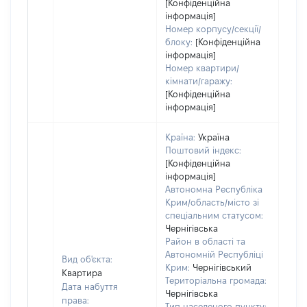
[Конфіденційна
інформація]
Номер корпусу/секції/
блоку:
[Конфіденційна
інформація]
Номер квартири/
кімнати/гаражу:
[Конфіденційна
інформація]
Країна:
Україна
Поштовий індекс:
[Конфіденційна
інформація]
Автономна Республіка
Крим/область/місто зі
спеціальним статусом:
Чернігівська
Район в області та
Автономній Республіці
Вид об'єкта:
Крим:
Чернігівський
Квартира
Територіальна громада:
Дата набуття
Чернігівська
права:
Тип населеного пункту: