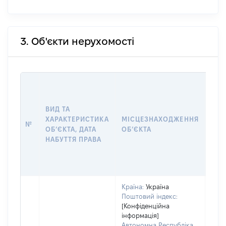
3. Об'єкти нерухомості
ВАР
ДАТ
НАБ
ВИД ТА
ПРА
ХАРАКТЕРИСТИКА
МІСЦЕЗНАХОДЖЕННЯ
№
ЗА
ОБʼЄКТА, ДАТА
ОБʼЄКТА
ОС
НАБУТТЯ ПРАВА
ГР
ОЦІ
ГРН
Країна:
Україна
Поштовий індекс:
[Конфіденційна
інформація]
Автономна Республіка