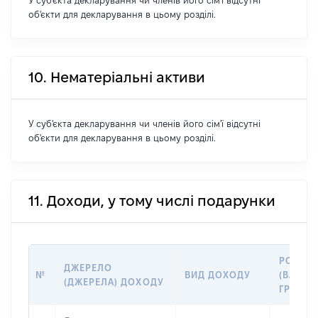
У суб'єкта декларування чи членів його сім'ї відсутні
об'єкти для декларування в цьому розділі.
10. Нематеріальні активи
У суб'єкта декларування чи членів його сім'ї відсутні
об'єкти для декларування в цьому розділі.
11. Доходи, у тому числі подарунки
РОЗМІ
ДЖЕРЕЛО
№
ВИД ДОХОДУ
(ВАРТІС
(ДЖЕРЕЛА) ДОХОДУ
ГРН