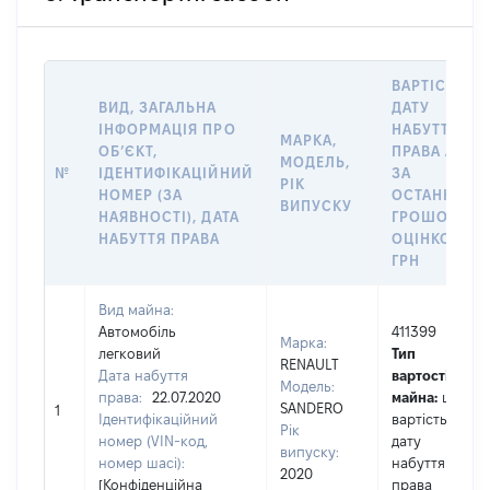
ВАРТІСТЬ Н
ВИД, ЗАГАЛЬНА
ДАТУ
ІНФОРМАЦІЯ ПРО
НАБУТТЯ
МАРКА,
ОБʼЄКТ,
ПРАВА АБО
МОДЕЛЬ,
№
ІДЕНТИФІКАЦІЙНИЙ
ЗА
РІК
НОМЕР (ЗА
ОСТАННЬО
ВИПУСКУ
НАЯВНОСТІ), ДАТА
ГРОШОВОЮ
НАБУТТЯ ПРАВА
ОЦІНКОЮ,
ГРН
Вид майна:
Автомобіль
411399
Марка:
легковий
Тип
RENAULT
Дата набуття
вартості
Модель:
права:
22.07.2020
майна:
це
SANDERO
1
Ідентифікаційний
вартість на
Рік
номер (VIN-код,
дату
випуску:
номер шасі):
набуття
2020
[Конфіденційна
права