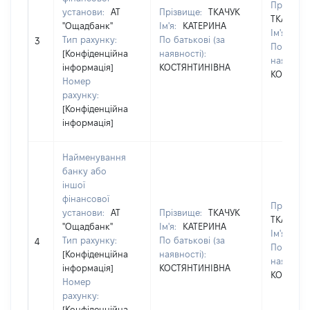
Прізвище
установи:
АТ
Прізвище:
ТКАЧУК
ТКАЧУК
"Ощадбанк"
Ім'я:
КАТЕРИНА
Ім'я:
КА
Тип рахунку:
По батькові (за
3
По батько
[Конфіденційна
наявності):
наявності
інформація]
КОСТЯНТИНІВНА
КОСТЯНТ
Номер
рахунку:
[Конфіденційна
інформація]
Найменування
банку або
іншої
фінансової
Прізвище
установи:
АТ
Прізвище:
ТКАЧУК
ТКАЧУК
"Ощадбанк"
Ім'я:
КАТЕРИНА
Ім'я:
КА
Тип рахунку:
По батькові (за
4
По батько
[Конфіденційна
наявності):
наявності
інформація]
КОСТЯНТИНІВНА
КОСТЯНТ
Номер
рахунку:
[Конфіденційна