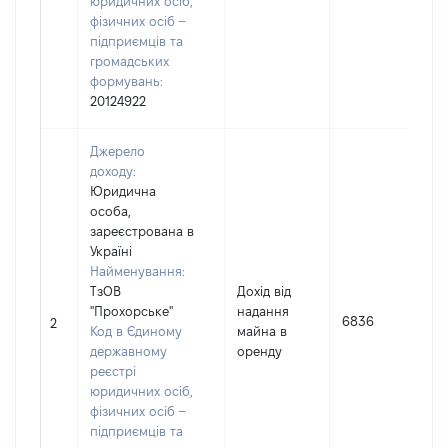
юридичних осіб,
фізичних осіб –
підприємців та
громадських
формувань:
20124922
Джерело
доходу:
Юридична
особа,
зареєстрована в
Україні
Найменування:
ТзОВ
Дохід від
"Прохорське"
надання
6836
2
Код в Єдиному
майна в
державному
оренду
реєстрі
юридичних осіб,
фізичних осіб –
підприємців та