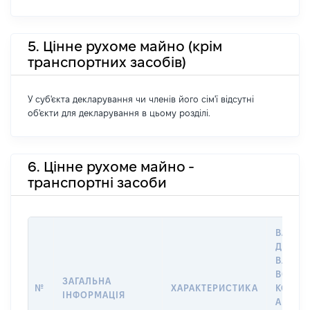
5. Цінне рухоме майно (крім
транспортних засобів)
У суб'єкта декларування чи членів його сім'ї відсутні
об'єкти для декларування в цьому розділі.
6. Цінне рухоме майно -
транспортні засоби
ВАРТІС
ДАТУ Н
ВЛАСН
ВОЛОД
ЗАГАЛЬНА
№
ХАРАКТЕРИСТИКА
КОРИС
ІНФОРМАЦІЯ
АБО З