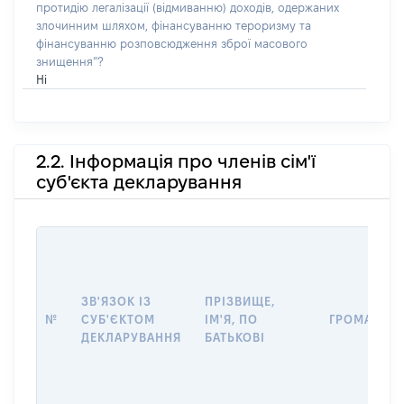
протидію легалізації (відмиванню) доходів, одержаних
злочинним шляхом, фінансуванню тероризму та
фінансуванню розповсюдження зброї масового
знищення”?
Ні
2.2. Інформація про членів сім'ї
суб'єкта декларування
ЗВ'ЯЗОК ІЗ
ПРІЗВИЩЕ,
№
СУБ'ЄКТОМ
ІМ'Я, ПО
ГРОМАДЯН
ДЕКЛАРУВАННЯ
БАТЬКОВІ