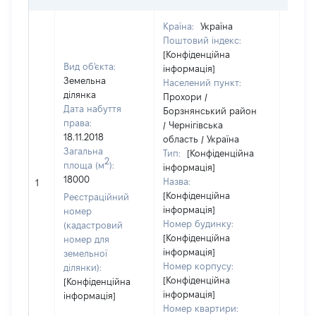
Країна:
Україна
Поштовий індекс:
[Конфіденційна
Вид об'єкта:
інформація]
Земельна
Населений пункт:
ділянка
Прохори /
Дата набуття
Борзнянський район
права:
/ Чернігівська
18.11.2018
область / Україна
Загальна
Тип:
[Конфіденційна
2
площа (м
):
інформація]
[Не
18000
Назва:
1
засто
[Конфіденційна
Реєстраційний
інформація]
номер
Номер будинку:
(кадастровий
[Конфіденційна
номер для
інформація]
земельної
Номер корпусу:
ділянки):
[Конфіденційна
[Конфіденційна
інформація]
інформація]
Номер квартири: