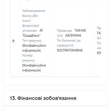
Найменування
банку або
іншої
фінансової
Прізвище
установи:
АТ
Прізвище:
ТКАЧУК
ТКАЧУК
"Ощадбанк"
Ім'я:
КАТЕРИНА
Ім'я:
КА
Тип рахунку:
По батькові (за
8
По батько
[Конфіденційна
наявності):
наявності
інформація]
КОСТЯНТИНІВНА
КОСТЯНТ
Номер
рахунку:
[Конфіденційна
інформація]
13. Фінансові зобов'язання