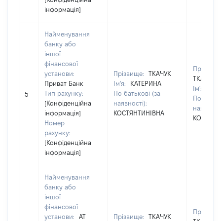
інформація]
Найменування
банку або
іншої
фінансової
Прізвище
установи:
Прізвище:
ТКАЧУК
ТКАЧУК
Приват Банк
Ім'я:
КАТЕРИНА
Ім'я:
КА
Тип рахунку:
По батькові (за
5
По батько
[Конфіденційна
наявності):
наявності
інформація]
КОСТЯНТИНІВНА
КОСТЯНТ
Номер
рахунку:
[Конфіденційна
інформація]
Найменування
банку або
іншої
фінансової
Прізвище
установи:
АТ
Прізвище:
ТКАЧУК