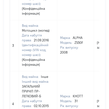
номер шасі):
[Конфіденційна
інформація]
Вид майна:
Мотоцикл (мопед)
Дата набуття
Марка:
ALPHA
права:
21.09.2016
Модель:
ZS50F
[Не
Ідентифікаційний
3
Рік випуску:
застосо
номер (VIN-код,
2008
номер шасі):
[Конфіденційна
інформація]
Вид майна:
Інше
Інший вид майна:
ЗАГАЛЬНИЙ
ПРИЧІП ПР-
ЛЕГКОВИЙ-Б
Марка:
KHOTT
Дата набуття
Модель:
31
[Не
4
права:
02.10.2015
Рік випуску:
застосо