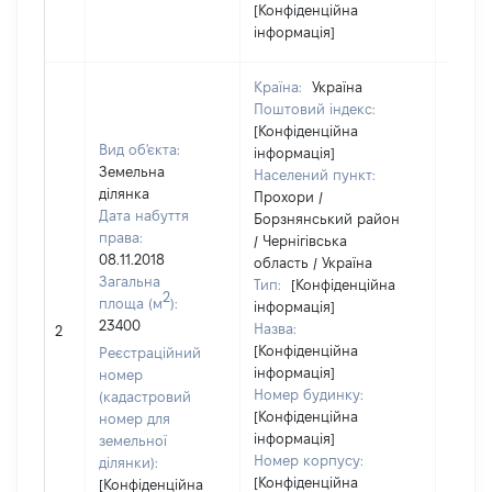
[Конфіденційна
інформація]
Країна:
Україна
Поштовий індекс:
[Конфіденційна
Вид об'єкта:
інформація]
Земельна
Населений пункт:
ділянка
Прохори /
Дата набуття
Борзнянський район
права:
/ Чернігівська
08.11.2018
область / Україна
Загальна
Тип:
[Конфіденційна
2
площа (м
):
інформація]
[Не
23400
Назва:
2
засто
[Конфіденційна
Реєстраційний
інформація]
номер
Номер будинку:
(кадастровий
[Конфіденційна
номер для
інформація]
земельної
Номер корпусу:
ділянки):
[Конфіденційна
[Конфіденційна