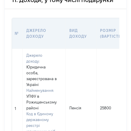
11. Доходи, у тому числі подарунки
ДЖЕРЕЛО
ВИД
РОЗМІР
№
ДОХОДУ
ДОХОДУ
(ВАРТІСТЬ)
Джерело
доходу:
Юридична
особа,
зареєстрована в
Україні
Найменування:
УПФУ в
Рожищенському
районі
Пенсія
25800
1
Код в Єдиному
державному
реєстрі