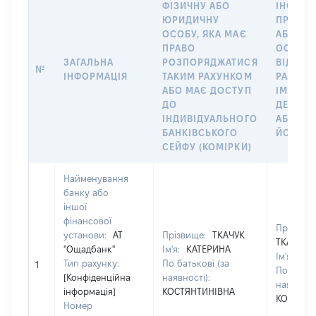
ФІЗИЧНУ АБО
ІНФОРМ
ЮРИДИЧНУ
ПРО ФІ
ОСОБУ, ЯКА МАЄ
АБО Ю
ПРАВО
ОСОБУ,
ЗАГАЛЬНА
РОЗПОРЯДЖАТИСЯ
ВІДКРИ
№
ІНФОРМАЦІЯ
ТАКИМ РАХУНКОМ
РАХУНО
АБО МАЄ ДОСТУП
ІМ’Я СУ
ДО
ДЕКЛАР
ІНДИВІДУАЛЬНОГО
АБО ЧЛ
БАНКІВСЬКОГО
ЙОГО СІ
СЕЙФУ (КОМІРКИ)
Найменування
банку або
іншої
фінансової
Прізвище
установи:
АТ
Прізвище:
ТКАЧУК
ТКАЧУК
"Ощадбанк"
Ім'я:
КАТЕРИНА
Ім'я:
КА
Тип рахунку:
По батькові (за
1
По батько
[Конфіденційна
наявності):
наявності
інформація]
КОСТЯНТИНІВНА
КОСТЯНТ
Номер