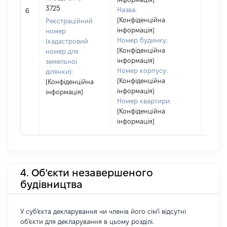
[Не
3725
Назва:
6
засто
[Конфіденційна
Реєстраційний
інформація]
номер
Номер будинку:
(кадастровий
[Конфіденційна
номер для
інформація]
земельної
Номер корпусу:
ділянки):
[Конфіденційна
[Конфіденційна
інформація]
інформація]
Номер квартири:
[Конфіденційна
інформація]
4. Об'єкти незавершеного
будівництва
У суб'єкта декларування чи членів його сім'ї відсутні
об'єкти для декларування в цьому розділі.