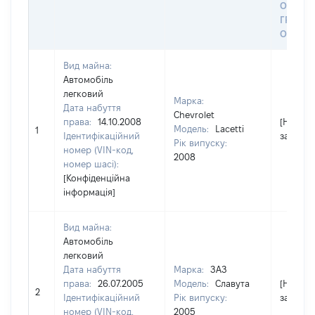
ОСТА
ГРОШ
ОЦІНК
Вид майна:
Автомобіль
легковий
Марка:
Дата набуття
Chevrolet
права:
14.10.2008
[Не
Модель:
Lacetti
1
Ідентифікаційний
застосо
Рік випуску:
номер (VIN-код,
2008
номер шасі):
[Конфіденційна
інформація]
Вид майна:
Автомобіль
легковий
Дата набуття
Марка:
ЗАЗ
права:
26.07.2005
Модель:
Славута
[Не
2
Ідентифікаційний
Рік випуску:
застосо
номер (VIN-код,
2005