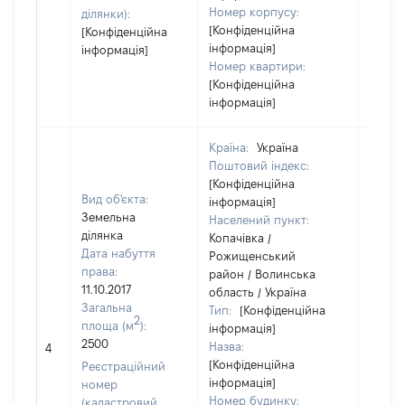
Номер корпусу:
ділянки):
[Конфіденційна
[Конфіденційна
інформація]
інформація]
Номер квартири:
[Конфіденційна
інформація]
Країна:
Україна
Поштовий індекс:
[Конфіденційна
Вид об'єкта:
інформація]
Земельна
Населений пункт:
ділянка
Копачівка /
Дата набуття
Рожищенський
права:
район / Волинська
11.10.2017
область / Україна
Загальна
Тип:
[Конфіденційна
2
площа (м
):
інформація]
[Не
2500
Назва:
4
засто
[Конфіденційна
Реєстраційний
інформація]
номер
Номер будинку:
(кадастровий