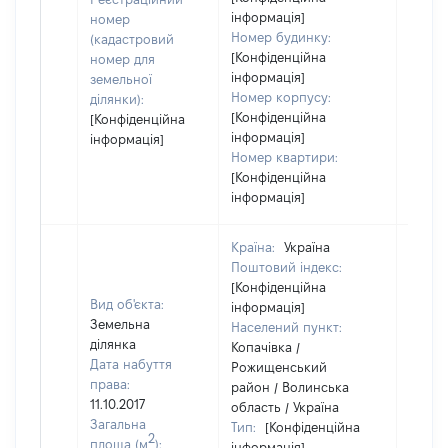
інформація]
номер
Номер будинку:
(кадастровий
[Конфіденційна
номер для
інформація]
земельної
Номер корпусу:
ділянки):
[Конфіденційна
[Конфіденційна
інформація]
інформація]
Номер квартири:
[Конфіденційна
інформація]
Країна:
Україна
Поштовий індекс:
[Конфіденційна
Вид об'єкта:
інформація]
Земельна
Населений пункт:
ділянка
Копачівка /
Дата набуття
Рожищенський
права:
район / Волинська
11.10.2017
область / Україна
Загальна
Тип:
[Конфіденційна
2
площа (м
):
інформація]