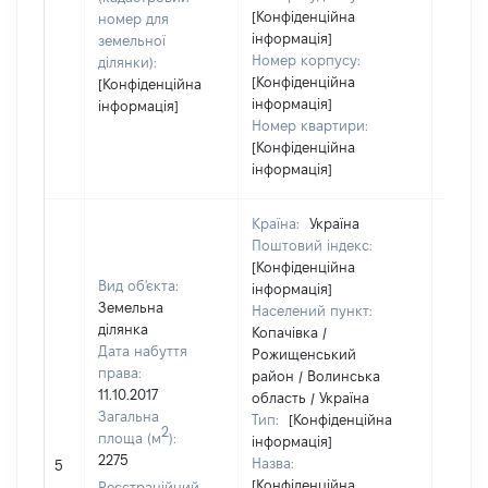
[Конфіденційна
номер для
інформація]
земельної
Номер корпусу:
ділянки):
[Конфіденційна
[Конфіденційна
інформація]
інформація]
Номер квартири:
[Конфіденційна
інформація]
Країна:
Україна
Поштовий індекс:
[Конфіденційна
Вид об'єкта:
інформація]
Земельна
Населений пункт:
ділянка
Копачівка /
Дата набуття
Рожищенський
права:
район / Волинська
11.10.2017
область / Україна
Загальна
Тип:
[Конфіденційна
2
площа (м
):
інформація]
[Не
2275
Назва:
5
засто
[Конфіденційна
Реєстраційний