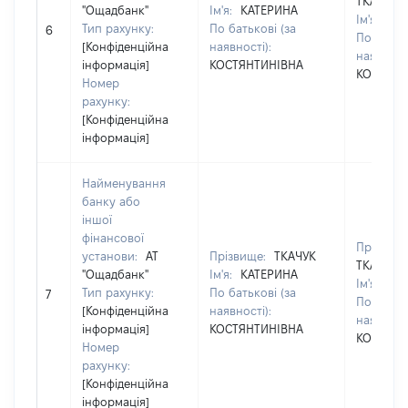
ТКАЧУК
"Ощадбанк"
Ім'я:
КАТЕРИНА
Ім'я:
КА
Тип рахунку:
По батькові (за
6
По батько
[Конфіденційна
наявності):
наявності
інформація]
КОСТЯНТИНІВНА
КОСТЯНТ
Номер
рахунку:
[Конфіденційна
інформація]
Найменування
банку або
іншої
фінансової
Прізвище
установи:
АТ
Прізвище:
ТКАЧУК
ТКАЧУК
"Ощадбанк"
Ім'я:
КАТЕРИНА
Ім'я:
КА
Тип рахунку:
По батькові (за
7
По батько
[Конфіденційна
наявності):
наявності
інформація]
КОСТЯНТИНІВНА
КОСТЯНТ
Номер
рахунку:
[Конфіденційна
інформація]