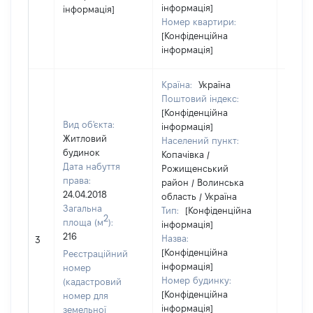
інформація]
інформація]
Номер квартири:
[Конфіденційна
інформація]
Країна:
Україна
Поштовий індекс:
[Конфіденційна
Вид об'єкта:
інформація]
Житловий
Населений пункт:
будинок
Копачівка /
Дата набуття
Рожищенський
права:
район / Волинська
24.04.2018
область / Україна
Загальна
Тип:
[Конфіденційна
2
площа (м
):
інформація]
[Не
216
Назва:
3
засто
[Конфіденційна
Реєстраційний
інформація]
номер
Номер будинку:
(кадастровий
[Конфіденційна
номер для
інформація]
земельної