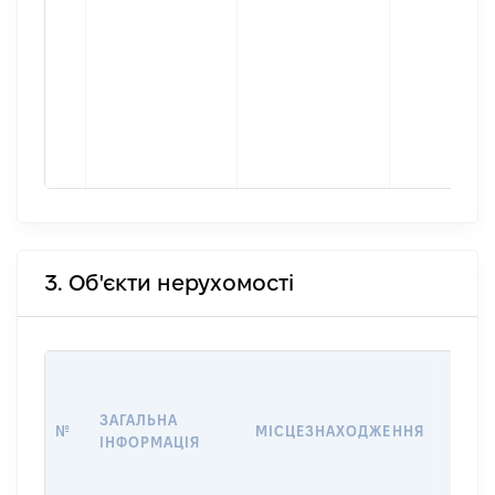
3. Об'єкти нерухомості
ВАРТ
ДАТУ
ЗАГАЛЬНА
ПРАВ
№
МІСЦЕЗНАХОДЖЕННЯ
ІНФОРМАЦІЯ
ОСТ
ГРО
ОЦІ