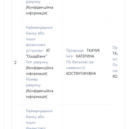
рахунку:
[Конфіденційна
інформація]
Найменування
банку або
іншої
фінансової
Прізвище
установи:
АТ
Прізвище:
ТКАЧУК
ТКАЧУК
"Ощадбанк"
Ім'я:
КАТЕРИНА
Ім'я:
КА
Тип рахунку:
По батькові (за
2
По батько
[Конфіденційна
наявності):
наявності
інформація]
КОСТЯНТИНІВНА
КОСТЯНТ
Номер
рахунку:
[Конфіденційна
інформація]
Найменування
банку або
іншої
фінансової