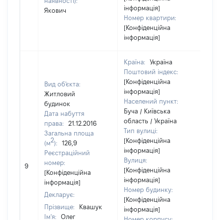
наявності):
інформація]
Якович
Номер квартири:
[Конфіденційна
інформація]
Країна:
Україна
Поштовий індекс:
[Конфіденційна
Вид об'єкта:
інформація]
Житловий
Населений пункт:
будинок
Буча / Київська
Дата набуття
область / Україна
права:
21.12.2016
Тип вулиці:
Загальна площа
2
[Конфіденційна
(м
):
126,9
інформація]
Реєстраційний
Вулиця:
[Н
номер:
9
[Конфіденційна
ві
[Конфіденційна
інформація]
інформація]
Номер будинку:
Декларує:
[Конфіденційна
Прізвище:
Квашук
інформація]
Ім'я:
Олег
Номер корпусу: