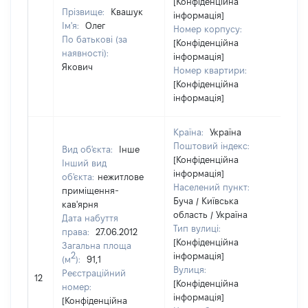
[Конфіденційна
Прізвище:
Квашук
інформація]
Ім'я:
Олег
Номер корпусу:
По батькові (за
[Конфіденційна
наявності):
інформація]
Якович
Номер квартири:
[Конфіденційна
інформація]
Країна:
Україна
Поштовий індекс:
Вид об'єкта:
Інше
[Конфіденційна
Інший вид
інформація]
об'єкта:
нежитлове
Населений пункт:
приміщення-
Буча / Київська
кав'ярня
область / Україна
Дата набуття
Тип вулиці:
права:
27.06.2012
[Конфіденційна
Загальна площа
2
інформація]
(м
):
91,1
Вулиця:
[Н
Реєстраційний
12
[Конфіденційна
ві
номер:
інформація]
[Конфіденційна