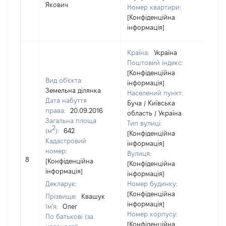
Якович
Номер квартири:
[Конфіденційна
інформація]
Країна:
Україна
Поштовий індекс:
[Конфіденційна
Вид об'єкта:
інформація]
Земельна ділянка
Населений пункт:
Дата набуття
Буча / Київська
права:
20.09.2016
область / Україна
Загальна площа
Тип вулиці:
2
(м
):
642
[Конфіденційна
Кадастровий
інформація]
номер:
Вулиця:
[Н
8
[Конфіденційна
[Конфіденційна
ві
інформація]
інформація]
Декларує:
Номер будинку:
[Конфіденційна
Прізвище:
Квашук
інформація]
Ім'я:
Олег
Номер корпусу:
По батькові (за
[Конфіденційна