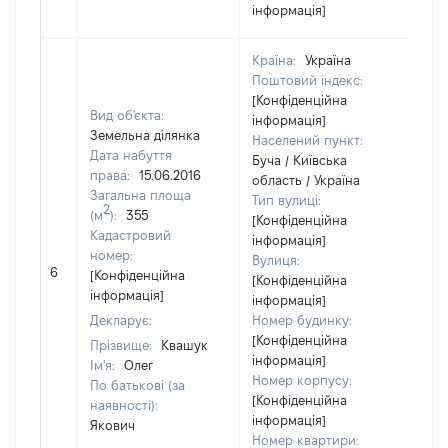
інформація]
Країна:
Україна
Поштовий індекс:
[Конфіденційна
Вид об'єкта:
інформація]
Земельна ділянка
Населений пункт:
Дата набуття
Буча / Київська
права:
15.06.2016
область / Україна
Загальна площа
Тип вулиці:
2
(м
):
355
[Конфіденційна
Кадастровий
інформація]
номер:
Вулиця:
[Н
6
[Конфіденційна
[Конфіденційна
ві
інформація]
інформація]
Декларує:
Номер будинку:
[Конфіденційна
Прізвище:
Квашук
інформація]
Ім'я:
Олег
Номер корпусу:
По батькові (за
[Конфіденційна
наявності):
інформація]
Якович
Номер квартири: