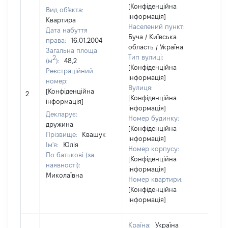
[Конфіденційна
Вид об'єкта:
інформація]
Квартира
Населений пункт:
Дата набуття
Буча / Київська
права:
16.01.2004
область / Україна
Загальна площа
Тип вулиці:
2
(м
):
48,2
[Конфіденційна
Реєстраційний
інформація]
номер:
Вулиця:
[Н
[Конфіденційна
2
[Конфіденційна
ві
інформація]
інформація]
Декларує:
Номер будинку:
дружина
[Конфіденційна
Прізвище:
Квашук
інформація]
Ім'я:
Юлія
Номер корпусу:
По батькові (за
[Конфіденційна
наявності):
інформація]
Миколаївна
Номер квартири:
[Конфіденційна
інформація]
Країна:
Україна