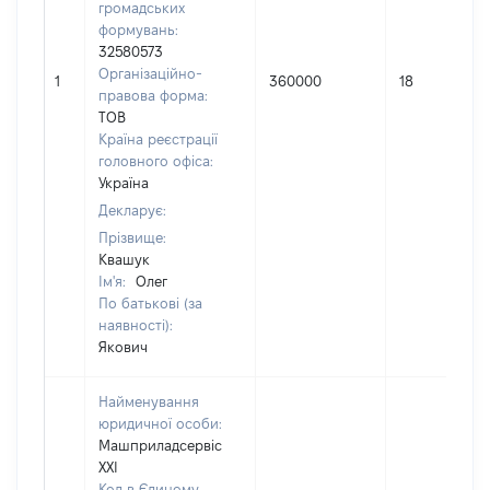
громадських
формувань:
32580573
Організаційно-
1
360000
18
правова форма:
ТОВ
Країна реєстрації
головного офіса:
Україна
Декларує:
Прізвище:
Квашук
Ім'я:
Олег
По батькові (за
наявності):
Якович
Найменування
юридичної особи:
Машприладсервіс
ХХІ
Код в Єдиному