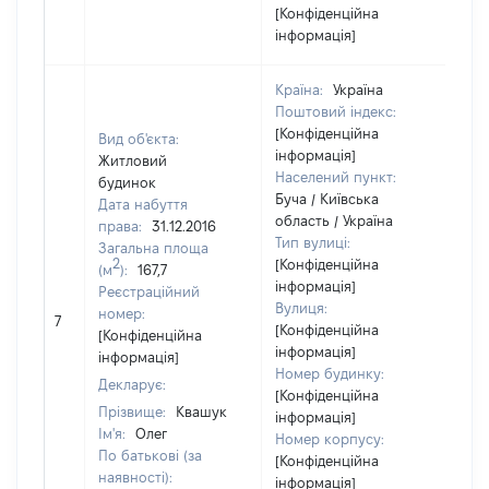
[Конфіденційна
інформація]
Країна:
Україна
Поштовий індекс:
[Конфіденційна
Вид об'єкта:
інформація]
Житловий
Населений пункт:
будинок
Буча / Київська
Дата набуття
область / Україна
права:
31.12.2016
Тип вулиці:
Загальна площа
2
[Конфіденційна
(м
):
167,7
інформація]
Реєстраційний
Вулиця:
[Н
номер:
7
[Конфіденційна
ві
[Конфіденційна
інформація]
інформація]
Номер будинку:
Декларує:
[Конфіденційна
Прізвище:
Квашук
інформація]
Ім'я:
Олег
Номер корпусу:
По батькові (за
[Конфіденційна
наявності):
інформація]