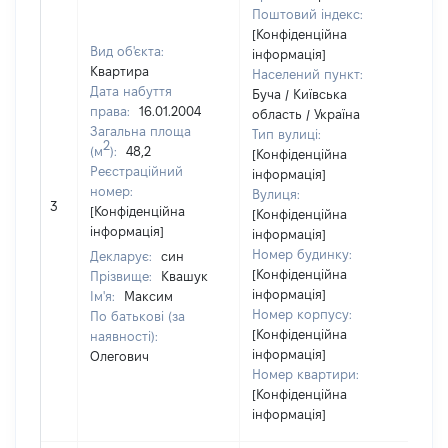
Поштовий індекс:
[Конфіденційна
Вид об'єкта:
інформація]
Квартира
Населений пункт:
Дата набуття
Буча / Київська
права:
16.01.2004
область / Україна
Загальна площа
Тип вулиці:
2
(м
):
48,2
[Конфіденційна
Реєстраційний
інформація]
номер:
Вулиця:
[Н
3
[Конфіденційна
[Конфіденційна
ві
інформація]
інформація]
Номер будинку:
Декларує:
син
[Конфіденційна
Прізвище:
Квашук
інформація]
Ім'я:
Максим
Номер корпусу:
По батькові (за
[Конфіденційна
наявності):
інформація]
Олегович
Номер квартири:
[Конфіденційна
інформація]