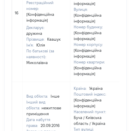
Реєстраційний
інформація]
номер:
Вулиця:
[Н
16
[Конфіденційна
[Конфіденційна
ві
інформація]
інформація]
Номер будинку:
Декларує:
[Конфіденційна
дружина
інформація]
Прізвище:
Квашук
Номер корпусу:
Ім'я:
Юлія
[Конфіденційна
По батькові (за
інформація]
наявності):
Номер квартири:
Миколаївна
[Конфіденційна
інформація]
Країна:
Україна
Поштовий індекс:
Вид об'єкта:
Інше
[Конфіденційна
Інший вид
інформація]
об'єкта:
нежитлове
Населений пункт:
приміщення
Буча / Київська
Дата набуття
область / Україна
права:
20.09.2016
Тип вулиці: