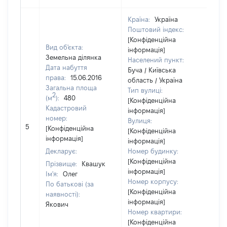
Країна:
Україна
Поштовий індекс:
[Конфіденційна
Вид об'єкта:
інформація]
Земельна ділянка
Населений пункт:
Дата набуття
Буча / Київська
права:
15.06.2016
область / Україна
Загальна площа
Тип вулиці:
2
(м
):
480
[Конфіденційна
Кадастровий
інформація]
номер:
Вулиця:
[Н
5
[Конфіденційна
[Конфіденційна
ві
інформація]
інформація]
Декларує:
Номер будинку:
[Конфіденційна
Прізвище:
Квашук
інформація]
Ім'я:
Олег
Номер корпусу:
По батькові (за
[Конфіденційна
наявності):
інформація]
Якович
Номер квартири:
[Конфіденційна