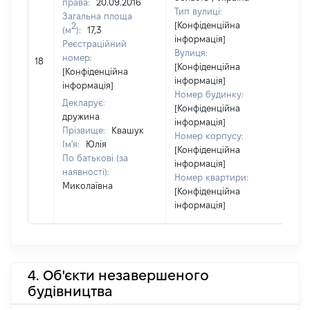
права:
20.09.2016
Тип вулиці:
Загальна площа
[Конфіденційна
2
(м
):
17,3
інформація]
Реєстраційний
Вулиця:
[Н
номер:
18
[Конфіденційна
ві
[Конфіденційна
інформація]
інформація]
Номер будинку:
Декларує:
[Конфіденційна
дружина
інформація]
Прізвище:
Квашук
Номер корпусу:
Ім'я:
Юлія
[Конфіденційна
По батькові (за
інформація]
наявності):
Номер квартири:
Миколаївна
[Конфіденційна
інформація]
4. Об'єкти незавершеного
будівництва