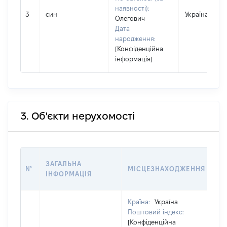
наявності):
3
син
Україна
Олегович
Дата
народження:
[Конфіденційна
інформація]
3. Об'єкти нерухомості
ВА
ЗАГАЛЬНА
№
МІСЦЕЗНАХОДЖЕННЯ
НА
ІНФОРМАЦІЯ
НА
Країна:
Україна
Поштовий індекс:
[Конфіденційна