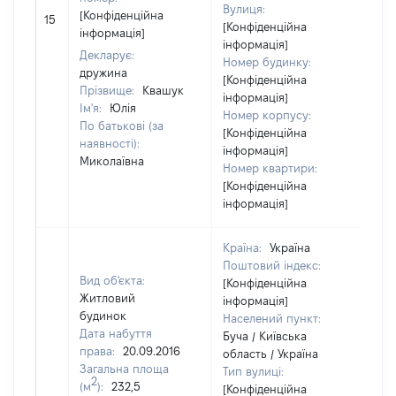
Вулиця:
[Н
[Конфіденційна
15
[Конфіденційна
ві
інформація]
інформація]
Декларує:
Номер будинку:
дружина
[Конфіденційна
Прізвище:
Квашук
інформація]
Ім'я:
Юлія
Номер корпусу:
По батькові (за
[Конфіденційна
наявності):
інформація]
Миколаївна
Номер квартири:
[Конфіденційна
інформація]
Країна:
Україна
Поштовий індекс:
Вид об'єкта:
[Конфіденційна
Житловий
інформація]
будинок
Населений пункт:
Дата набуття
Буча / Київська
права:
20.09.2016
область / Україна
Загальна площа
Тип вулиці:
2
(м
):
232,5
[Конфіденційна