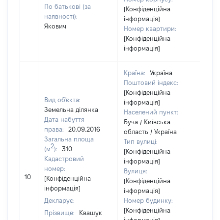
По батькові (за
[Конфіденційна
наявності):
інформація]
Якович
Номер квартири:
[Конфіденційна
інформація]
Країна:
Україна
Поштовий індекс:
[Конфіденційна
Вид об'єкта:
інформація]
Земельна ділянка
Населений пункт:
Дата набуття
Буча / Київська
права:
20.09.2016
область / Україна
Загальна площа
Тип вулиці:
2
(м
):
310
[Конфіденційна
Кадастровий
інформація]
номер:
Вулиця:
[Н
10
[Конфіденційна
[Конфіденційна
ві
інформація]
інформація]
Декларує:
Номер будинку:
[Конфіденційна
Прізвище:
Квашук