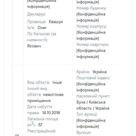
[Конфіденційна
інформація]
інформація]
Номер будинку:
Декларує:
[Конфіденційна
інформація]
Прізвище:
Квашук
Номер корпусу:
Ім'я:
Олег
[Конфіденційна
По батькові (за
інформація]
наявності):
Номер квартири:
Якович
[Конфіденційна
інформація]
Країна:
Україна
Поштовий індекс:
Вид об'єкта:
Інше
[Конфіденційна
Інший вид
інформація]
об'єкта:
нежитлове
Населений пункт:
приміщення
Буча / Київська
Дата набуття
область / Україна
права:
14.10.2016
Тип вулиці:
Загальна площа
[Конфіденційна
2
(м
):
57
інформація]
Реєстраційний
Вулиця:
[Н