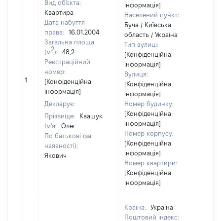
Вид об'єкта:
інформація]
Квартира
Населений пункт:
Дата набуття
Буча / Київська
права:
16.01.2004
область / Україна
Загальна площа
Тип вулиці:
2
(м
):
48,2
[Конфіденційна
Реєстраційний
інформація]
номер:
Вулиця:
[Н
1
[Конфіденційна
[Конфіденційна
ві
інформація]
інформація]
Декларує:
Номер будинку:
[Конфіденційна
Прізвище:
Квашук
інформація]
Ім'я:
Олег
Номер корпусу:
По батькові (за
[Конфіденційна
наявності):
інформація]
Якович
Номер квартири:
[Конфіденційна
інформація]
Країна:
Україна
Поштовий індекс: