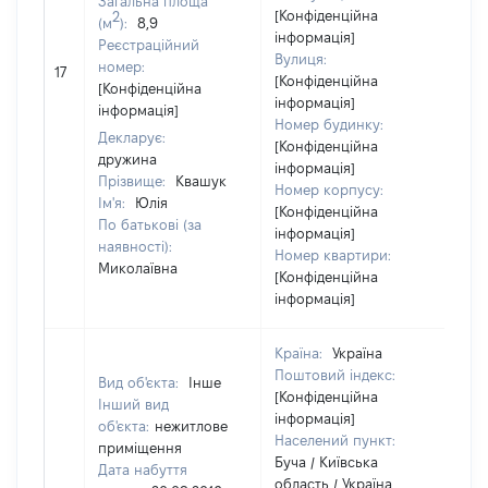
Загальна площа
[Конфіденційна
2
(м
):
8,9
інформація]
Реєстраційний
Вулиця:
[Н
номер:
17
[Конфіденційна
ві
[Конфіденційна
інформація]
інформація]
Номер будинку:
Декларує:
[Конфіденційна
дружина
інформація]
Прізвище:
Квашук
Номер корпусу:
Ім'я:
Юлія
[Конфіденційна
По батькові (за
інформація]
наявності):
Номер квартири:
Миколаївна
[Конфіденційна
інформація]
Країна:
Україна
Поштовий індекс:
Вид об'єкта:
Інше
[Конфіденційна
Інший вид
інформація]
об'єкта:
нежитлове
Населений пункт:
приміщення
Буча / Київська
Дата набуття
область / Україна