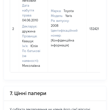
легковий
Дата
набуття
Марка:
Toyota
права:
Модель:
Yaris
04.06.2010
Рік випуску:
2008
Декларує:
2
132421
Ідентифікаційний
дружина
номер:
Прізвище:
[Конфіденційна
Квашук
інформація]
Ім'я:
Юлія
По батькові
(за
наявності):
Миколаївна
7. Цінні папери
У суб'єкта декларування чи членів його сім'ї відсутні