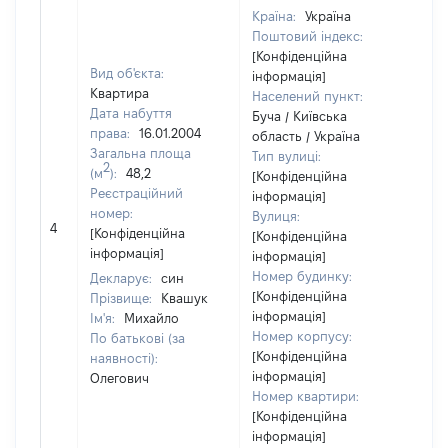
Країна:
Україна
Поштовий індекс:
[Конфіденційна
Вид об'єкта:
інформація]
Квартира
Населений пункт:
Дата набуття
Буча / Київська
права:
16.01.2004
область / Україна
Загальна площа
Тип вулиці:
2
(м
):
48,2
[Конфіденційна
Реєстраційний
інформація]
номер:
Вулиця:
[Н
4
[Конфіденційна
[Конфіденційна
ві
інформація]
інформація]
Номер будинку:
Декларує:
син
[Конфіденційна
Прізвище:
Квашук
інформація]
Ім'я:
Михайло
Номер корпусу:
По батькові (за
[Конфіденційна
наявності):
інформація]
Олегович
Номер квартири:
[Конфіденційна
інформація]