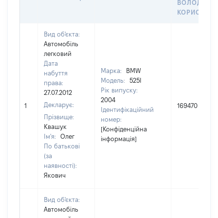
ВОЛОДІННЯ
КОРИСТУВ
Вид об'єкта:
Автомобіль
легковий
Дата
Марка:
BMW
набуття
Модель:
525І
права:
Рік випуску:
27.07.2012
2004
Декларує:
1
169470
Ідентифікаційний
Прізвище:
номер:
Квашук
[Конфіденційна
Ім'я:
Олег
інформація]
По батькові
(за
наявності):
Якович
Вид об'єкта:
Автомобіль