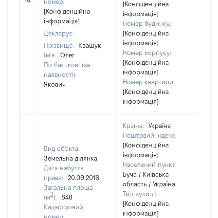
14
номер:
[Конфіденційна
ві
[Конфіденційна
інформація]
інформація]
Номер будинку:
Декларує:
[Конфіденційна
інформація]
Прізвище:
Квашук
Номер корпусу:
Ім'я:
Олег
[Конфіденційна
По батькові (за
інформація]
наявності):
Номер квартири:
Якович
[Конфіденційна
інформація]
Країна:
Україна
Поштовий індекс:
[Конфіденційна
Вид об'єкта:
інформація]
Земельна ділянка
Населений пункт:
Дата набуття
Буча / Київська
права:
20.09.2016
область / Україна
Загальна площа
Тип вулиці:
2
(м
):
848
[Конфіденційна
Кадастровий
інформація]
номер: