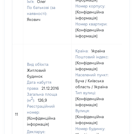
інформація]
Ім'я:
Олег
Номер корпусу:
По батькові (за
[Конфіденційна
наявності):
інформація]
Якович
Номер квартири:
[Конфіденційна
інформація]
Країна:
Україна
Поштовий індекс:
[Конфіденційна
Вид об'єкта:
інформація]
Житловий
Населений пункт:
будинок
Буча / Київська
Дата набуття
область / Україна
права:
21.12.2016
Тип вулиці:
Загальна площа
2
[Конфіденційна
(м
):
126,9
інформація]
Реєстраційний
Вулиця:
[Н
номер:
11
[Конфіденційна
ві
[Конфіденційна
інформація]
інформація]
Номер будинку:
Декларує: