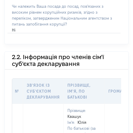
Чи належить Ваша посада до посад, пов'язаних з
високим рівнем корупційних ризиків, згідно з
переліком, затвердженим Національним агентством з
питань запобігання корупції?
Ні
2.2. Інформація про членів сім'ї
суб'єкта декларування
ЗВ'ЯЗОК ІЗ
ПРІЗВИЩЕ,
№
СУБ'ЄКТОМ
ІМ'Я, ПО
ГРОМАДЯН
ДЕКЛАРУВАННЯ
БАТЬКОВІ
Прізвище:
Квашук
Ім'я:
Юлія
По батькові (за