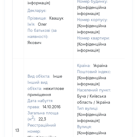
Номер будинку:
інформація]
[Конфіденційна
Декларує:
інформація]
Прізвище:
Квашук
Номер корпусу:
Ім'я:
Олег
[Конфіденційна
По батькові (за
інформація]
наявності):
Номер квартири:
Якович
[Конфіденційна
інформація]
Країна:
Україна
Поштовий індекс:
Вид об'єкта:
Інше
[Конфіденційна
Інший вид
інформація]
об'єкта:
нежитлове
Населений пункт:
приміщення
Буча / Київська
Дата набуття
область / Україна
права:
14.10.2016
Тип вулиці:
Загальна площа
[Конфіденційна
2
(м
):
22,3
інформація]
Реєстраційний
Вулиця:
[Н
13
номер:
[Конфіденційна
ві