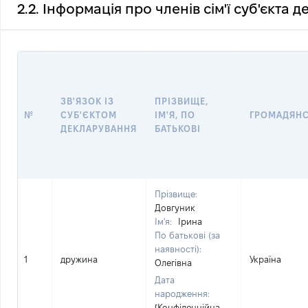
2.2. Інформація про членів сім'ї суб'єкта 
ЗВ'ЯЗОК ІЗ
ПРІЗВИЩЕ,
№
СУБ'ЄКТОМ
ІМ'Я, ПО
ГРОМАДЯН
ДЕКЛАРУВАННЯ
БАТЬКОВІ
Прізвище:
Довгуник
Ім'я:
Ірина
По батькові (за
наявності):
1
дружина
Україна
Олегівна
Дата
народження:
[Конфіденційна