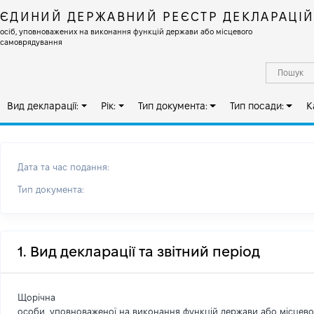
ЄДИНИЙ ДЕРЖАВНИЙ РЕЄСТР ДЕКЛАРАЦІ
осіб, уповноважених на виконання функцій держави або місцевого
самоврядування
Вид декларації:
Рік:
Тип документа:
Тип посади:
К
Дата та час подання:
Тип документа:
1. Вид декларації та звітний період
Щорічна
особи, уповноваженої на виконання функцій держави або місцев