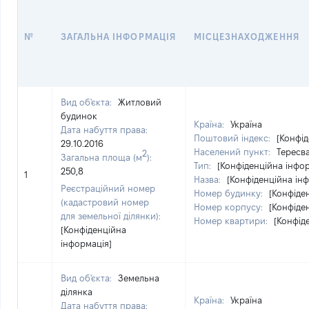
№
ЗАГАЛЬНА ІНФОРМАЦІЯ
МІСЦЕЗНАХОДЖЕННЯ
Вид об'єкта:
Житловий
будинок
Країна:
Україна
Дата набуття права:
Поштовий індекс:
[Конфід
29.10.2016
Населений пункт:
Тересва
2
Загальна площа (м
):
Тип:
[Конфіденційна інфо
250,8
1
Назва:
[Конфіденційна ін
Реєстраційний номер
Номер будинку:
[Конфіде
(кадастровий номер
Номер корпусу:
[Конфіде
для земельної ділянки):
Номер квартири:
[Конфід
[Конфіденційна
інформація]
Вид об'єкта:
Земельна
ділянка
Країна:
Україна
Дата набуття права: