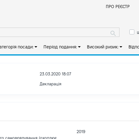
Й
ПРО РЕЄСТР
ш
атегорія посади:
Період подання:
Високий ризик:
Відп
23.03.2020 18:07
Декларація
2019
ого самоврядування (охоплює