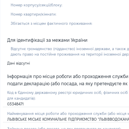
Номер корпусу/секції/блоку:
Номер квартири/кімнати:
Збігається з місцем фактичного проживання:
Для ідентифікації за межами України
Відсутнє громадянство (підданство) іноземної держави, а також д
дають право на постійне проживання на території іноземної де
Дані відсутні
Інформація про місце роботи або проходження служби (
подати декларацію (або посада, на яку претендуєте як 
Код в Єдиному державному реєстрі юридичних осіб, фізичних осі
для кандидатів):
03348471
Найменування місця роботи або проходження служби (або місця м
ЛЬВІВСЬКЕ МІСЬКЕ КОМУНАЛЬНЕ ПІДПРИЄМСТВО "ЛЬВІВВОДОКАН
Займана посада
(або посада, на яку претендуєте як кандидат)
: