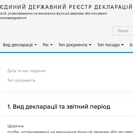
ЄДИНИЙ ДЕРЖАВНИЙ РЕЄСТР ДЕКЛАРАЦІ
осіб, уповноважених на виконання функцій держави або місцевого
самоврядування
Вид декларації:
Рік:
Тип документа:
Тип посади:
К
Дата та час подання:
Тип документа:
1. Вид декларації та звітний період
Щорічна
особи, уповноваженої на виконання функцій держави або місцев