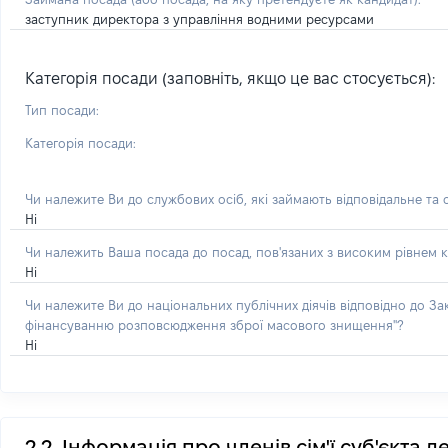
заступник директора з управління водними ресурсами
Категорія посади (заповніть, якщо це вас стосується):
Тип посади:
Категорія посади:
Чи належите Ви до службових осіб, які займають відповідальне та
Ні
Чи належить Ваша посада до посад, пов'язаних з високим рівнем к
Ні
Чи належите Ви до національних публічних діячів відповідно до З
фінансуванню розповсюдження зброї масового знищення"?
Ні
2.2. Інформація про членів сім'ї суб'єкта 