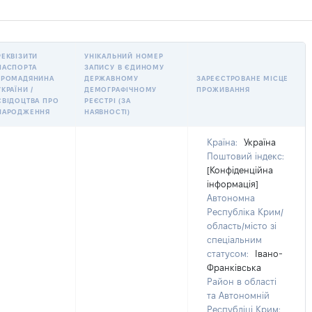
РЕКВІЗИТИ
УНІКАЛЬНИЙ НОМЕР
ПАСПОРТА
ЗАПИСУ В ЄДИНОМУ
ГРОМАДЯНИНА
ДЕРЖАВНОМУ
ЗАРЕЄСТРОВАНЕ МІСЦЕ
УКРАЇНИ /
ДЕМОГРАФІЧНОМУ
ПРОЖИВАННЯ
СВІДОЦТВА ПРО
РЕЄСТРІ (ЗА
НАРОДЖЕННЯ
НАЯВНОСТІ)
Країна:
Україна
Поштовий індекс:
[Конфіденційна
інформація]
Автономна
Республіка Крим/
область/місто зі
спеціальним
статусом:
Івано-
Франківська
Район в області
та Автономній
Республіці Крим: