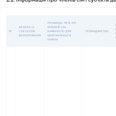
ПРІЗВИЩЕ, ІМʼЯ, ПО
ЗВʼЯЗОК ІЗ
БАТЬКОВІ (ЗА
№
СУБʼЄКТОМ
НАЯВНОСТІ) ДЛЯ
ГРОМАДЯНСТВО
ДЕКЛАРУВАННЯ
ІДЕНТИФІКАЦІЇ В
УКРАЇНІ