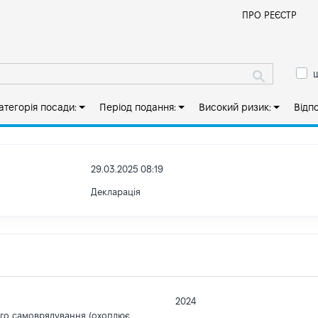
Й
ПРО РЕЄСТР
ш
атегорія посади:
Період подання:
Високий ризик:
Відп
29.03.2025 08:19
Декларація
2024
ого самоврядування (охоплює