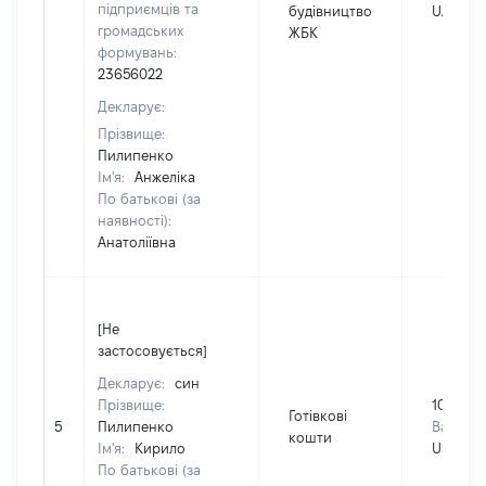
підприємців та
будівництво
UAH
громадських
ЖБК
формувань:
23656022
Декларує:
Прізвище:
Пилипенко
Ім'я:
Анжеліка
По батькові (за
наявності):
Анатоліївна
[Не
застосовується]
Декларує:
син
Прізвище:
10000
Готівкові
5
Пилипенко
Валюта:
кошти
Ім'я:
Кирило
USD
По батькові (за