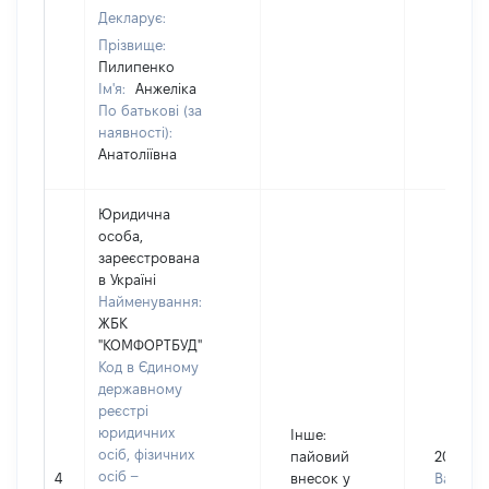
Декларує:
Прізвище:
Пилипенко
Ім'я:
Анжеліка
По батькові (за
наявності):
Анатоліївна
Юридична
особа,
зареєстрована
в Україні
Найменування:
ЖБК
"КОМФОРТБУД"
Код в Єдиному
державному
реєстрі
юридичних
Інше
:
осіб, фізичних
пайовий
205266
осіб –
4
внесок у
Валюта: