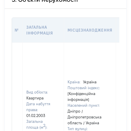
ВАРТ
ЗАГАЛЬНА
№
МІСЦЕЗНАХОДЖЕННЯ
НА Д
ІНФОРМАЦІЯ
НАБУ
Країна:
Україна
Поштовий індекс:
Вид об'єкта:
[Конфіденційна
Квартира
інформація]
Дата набуття
Населений пункт:
права:
Дніпро /
01.02.2003
Дніпропетровська
Загальна
область / Україна
2
площа (м
):
Тип вулиці: