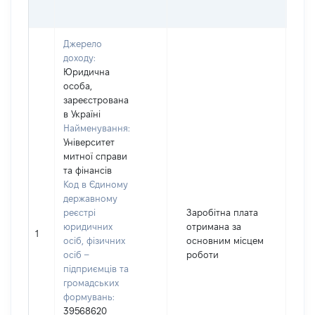
Джерело
доходу:
Юридична
особа,
зареєстрована
в Україні
Найменування:
Університет
митної справи
та фінансів
Код в Єдиному
державному
реєстрі
Заробітна плата
юридичних
отримана за
1
12
осіб, фізичних
основним місцем
осіб –
роботи
підприємців та
громадських
формувань:
39568620