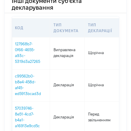
Інші документи суб'єкта
декларування
ТИП
ТИП
КОД
ПЕР
ДОКУМЕНТА
ДЕКЛАРАЦІЇ
127968b7-
0f66-4655-
Виправлена
Щорічна
202
a93c-
декларація
5319d3a27265
c99562b0-
b8e4-458d-
Декларація
Щорічна
202
af45-
ed5913bcad3d
57039746-
01.0
8e51-4cd7-
Перед
Декларація
-
b4a1-
звільненням
27.1
a16913e9cd5c