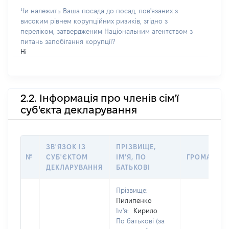
Чи належить Ваша посада до посад, пов'язаних з
високим рівнем корупційних ризиків, згідно з
переліком, затвердженим Національним агентством з
питань запобігання корупції?
Ні
2.2. Інформація про членів сім'ї
суб'єкта декларування
ЗВ'ЯЗОК ІЗ
ПРІЗВИЩЕ,
№
СУБ'ЄКТОМ
ІМ'Я, ПО
ГРОМАДЯН
ДЕКЛАРУВАННЯ
БАТЬКОВІ
Прізвище:
Пилипенко
Ім'я:
Кирило
По батькові (за