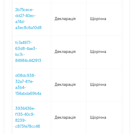
2b75cece-
dd27-40ec-
Декларація
Щорічна
201
a74d-
a3ec8c6a10d8
fc7a4977-
63d8-4ae3-
Декларація
Щорічна
201
bc7c-
84984c442913
d08dc938-
32a7-411e-
Декларація
Щорічна
2017
a3b4-
154abda69b4a
3936436e-
f135-40c9-
Декларація
Щорічна
201
8239-
c873fe78cc48