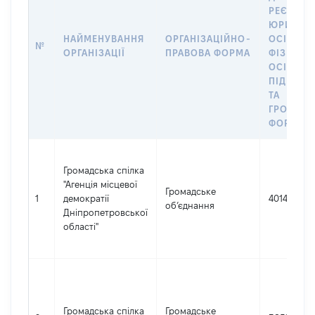
РЕЄСТРІ
ЮРИДИЧ
НАЙМЕНУВАННЯ
ОРГАНІЗАЦІЙНО-
ОСІБ,
№
ОРГАНІЗАЦІЇ
ПРАВОВА ФОРМА
ФІЗИЧНИ
ОСІБ –
ПІДПРИЄ
ТА
ГРОМАД
ФОРМУВ
Громадська спілка
"Агенція місцевої
Громадське
1
демократії
40144417
об’єднання
Дніпропетровської
області"
Громадська спілка
Громадське