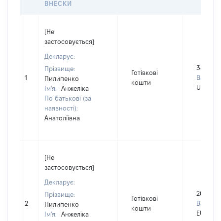
ВНЕСКИ
[Не
застосовується]
Декларує:
38000
Прізвище:
Готівкові
1
Валюта:
Пилипенко
кошти
USD
Ім'я:
Анжеліка
По батькові (за
наявності):
Анатоліївна
[Не
застосовується]
Декларує:
20000
Прізвище:
Готівкові
2
Валюта:
Пилипенко
кошти
EUR
Ім'я:
Анжеліка