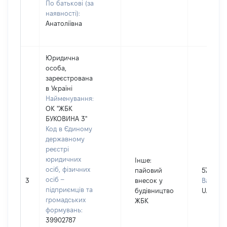
По батькові (за
наявності):
Анатоліївна
Юридична
особа,
зареєстрована
в Україні
Найменування:
ОК "ЖБК
БУКОВИНА 3"
Код в Єдиному
державному
реєстрі
юридичних
Інше
:
осіб, фізичних
пайовий
579820
осіб –
3
внесок у
Валюта:
підприємців та
будівництво
UAH
громадських
ЖБК
формувань:
39902787