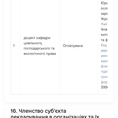
Юридичн
особа,
зареєстро
Україні
Найменув
Університ
митної сп
доцент кафедри
та фінансі
цивільного,
Код в Єди
1
Оплачувана
господарського та
державно
екологічного права
реєстрі
юридичних
фізичних о
підприємц
громадськ
формуван
39568620
16. Членство суб’єкта
декларування в організаціях та їх