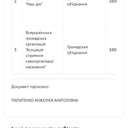
2
38599438
"Наш дім"
об’єднання
Всеукраїнська
громадська
організація
Громадське
3
"Асоціація
34506250
об’єднання
сприяння
самоорганізації
населення"
Документ підписано:
ПИЛИПЕНКО АНЖЕЛІКА АНАТОЛІЇВНА