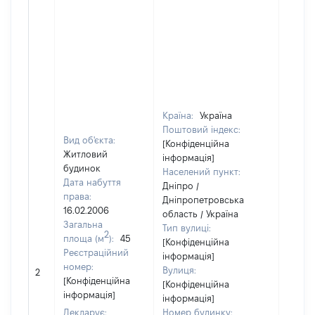
Країна:
Україна
Поштовий індекс:
Вид об'єкта:
[Конфіденційна
Житловий
інформація]
будинок
Населений пункт:
Дата набуття
Дніпро /
права:
Дніпропетровська
16.02.2006
область / Україна
Загальна
Тип вулиці:
2
площа (м
):
45
[Конфіденційна
Реєстраційний
інформація]
номер:
Вулиця:
2
16000
[Конфіденційна
[Конфіденційна
інформація]
інформація]
Декларує:
Номер будинку: