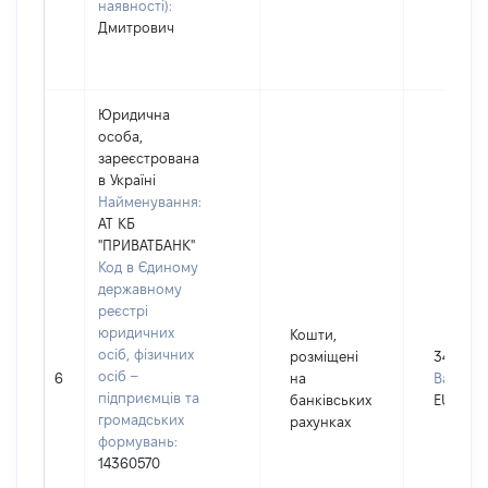
наявності):
Дмитрович
Юридична
особа,
зареєстрована
в Україні
Найменування:
АТ КБ
"ПРИВАТБАНК"
Код в Єдиному
державному
реєстрі
юридичних
Кошти,
осіб, фізичних
розміщені
3499
осіб –
6
на
Валюта:
підприємців та
банківських
EUR
громадських
рахунках
формувань:
14360570