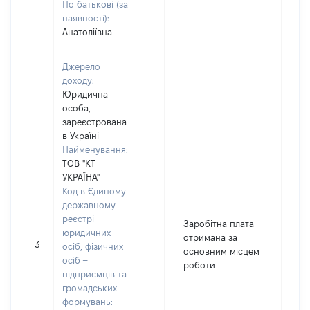
По батькові (за
наявності):
Анатоліївна
Джерело
доходу:
Юридична
особа,
зареєстрована
в Україні
Найменування:
ТОВ "КТ
УКРАЇНА"
Код в Єдиному
державному
реєстрі
Заробітна плата
юридичних
отримана за
3
14
осіб, фізичних
основним місцем
осіб –
роботи
підприємців та
громадських
формувань: