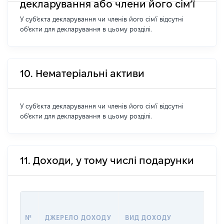
декларування або члени його сім’ї
У суб'єкта декларування чи членів його сім'ї відсутні
об'єкти для декларування в цьому розділі.
10. Нематеріальні активи
У суб'єкта декларування чи членів його сім'ї відсутні
об'єкти для декларування в цьому розділі.
11. Доходи, у тому числі подарунки
РОЗ
№
ДЖЕРЕЛО ДОХОДУ
ВИД ДОХОДУ
(ВА