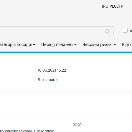
Й
ПРО РЕЄСТР
ш
атегорія посади:
Період подання:
Високий ризик:
Відп
16.03.2021 13:22
Декларація
2020
ого самоврядування (охоплює