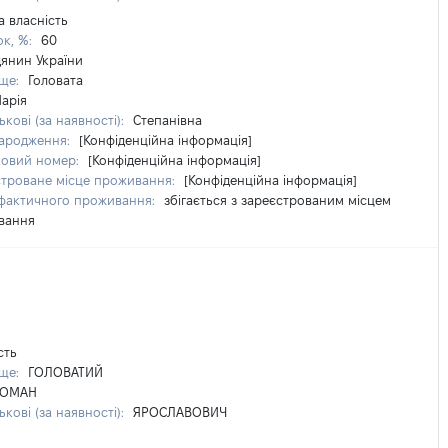
а власність
ок, %:
60
янин України
ище:
Головата
арія
ькові (за наявності):
Степанівна
народження:
[Конфіденційна інформація]
ковий номер:
[Конфіденційна інформація]
троване місце проживання:
[Конфіденційна інформація]
 фактичного проживання:
збігається з зареєстрованим місцем
вання
сть
ище:
ГОЛОВАТИЙ
РОМАН
ькові (за наявності):
ЯРОСЛАВОВИЧ