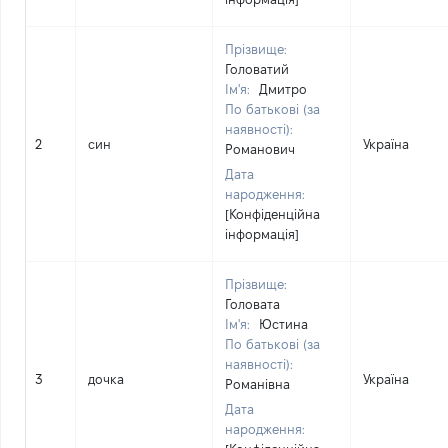
Прізвище:
Головатий
Ім'я:
Дмитро
По батькові (за
наявності):
2
син
Україна
Романович
Дата
народження:
[Конфіденційна
інформація]
Прізвище:
Головата
Ім'я:
Юстина
По батькові (за
наявності):
3
дочка
Україна
Романівна
Дата
народження: