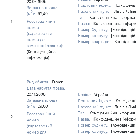
20.04.1995
Поштовий індекс:
[Конфіденц
Загальна площа
Населений пункт:
Львів / Льв
2
(м
):
92,40
Тип:
[Конфіденційна інформац
1
Реєстраційний
Назва:
[Конфіденційна інформ
номер
Номер будинку:
[Конфіденцій
(кадастровий
Номер корпусу:
[Конфіденцій
номер для
Номер квартири:
[Конфіденці
земельної ділянки):
[Конфіденційна
інформація]
Вид об'єкта:
Гараж
Дата набуття права:
28.11.2008
Країна:
Україна
Загальна площа
Поштовий індекс:
[Конфіденц
2
(м
):
29,00
Населений пункт:
Львів / Льв
Тип:
[Конфіденційна інформац
Реєстраційний
2
Назва:
[Конфіденційна інформ
номер
Номер будинку:
[Конфіденцій
(кадастровий
Номер корпусу:
[Конфіденцій
номер для