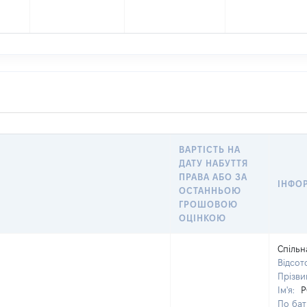
ВАРТІСТЬ НА
ДАТУ НАБУТТЯ
ПРАВА АБО ЗА
ІНФО
ОСТАННЬОЮ
ГРОШОВОЮ
ОЦІНКОЮ
Спільн
Відсот
Прізв
Ім'я:
По бат