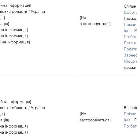
ійна інформація]
Спільн
івська область / Україна
Відсот
ія]
[Не
Громад
ація]
застосовується]
Прізв
на інформація]
Ім'я:
М
на інформація]
По бат
йна інформація]
Дата 
Подат
Зареєс
Місце
прожи
ійна інформація]
івська область / Україна
Власні
ія]
[Не
Прізв
ація]
застосовується]
Ім'я:
на інформація]
По бат
на інформація]