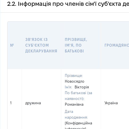
2.2. Інформація про членів сім'ї суб'єкта 
ЗВ'ЯЗОК ІЗ
ПРІЗВИЩЕ,
№
СУБ'ЄКТОМ
ІМ'Я, ПО
ГРОМАДЯН
ДЕКЛАРУВАННЯ
БАТЬКОВІ
Прізвище:
Новосядло
Ім'я:
Вікторія
По батькові (за
наявності):
1
дружина
Україна
Романівна
Дата
народження:
[Конфіденційна
інформація]