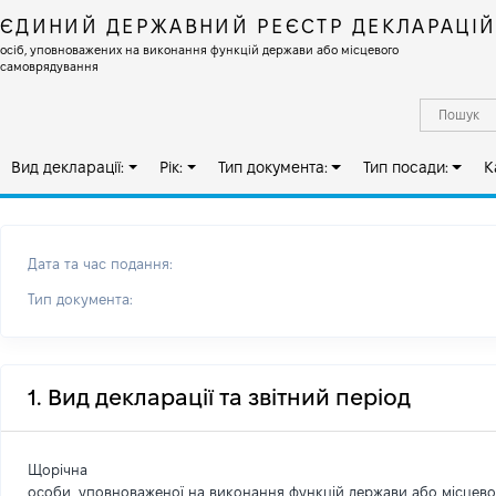
ЄДИНИЙ ДЕРЖАВНИЙ РЕЄСТР ДЕКЛАРАЦІ
осіб, уповноважених на виконання функцій держави або місцевого
самоврядування
Вид декларації:
Рік:
Тип документа:
Тип посади:
К
Дата та час подання:
Тип документа:
1. Вид декларації та звітний період
Щорічна
особи, уповноваженої на виконання функцій держави або місцев