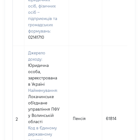
осіб, фізичних
осіб –
підприємців та
громадських
формувань:
02141710
Джерело
доходу:
Юридична
особа,
зареєстрована
в Україні
Найменування:
Локачинське
об'єднане
управління ПФУ
І
у Волинській
Пенсія
61814
2
області
Код в Єдиному
(
державному