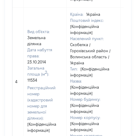
Країна:
Україна
Поштовий індекс:
[Конфіденційна
Вид об'єкта:
інформація]
Земельна
Населений пункт:
ділянка
Скобелка /
Дата набуття
Горохівський район /
права:
Волинська область /
23.10.2014
Україна
Загальна
Тип:
[Конфіденційна
2
площа (м
):
інформація]
11534
Назва:
[Не ві
4
[Конфіденційна
Реєстраційний
інформація]
номер
Номер будинку:
(кадастровий
[Конфіденційна
номер для
інформація]
земельної
Номер корпусу:
ділянки):
[Конфіденційна
[Конфіденційна
інформація]
інформація]
Номер квартири: