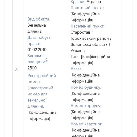
Країна:
Україна
Поштовий індекс:
[Конфіденційна
Вид об'єкта:
інформація]
Земельна
Населений пункт:
ділянка
Старостав /
Дата набуття
Горохівський район /
права:
Волинська область /
01.02.2010
Україна
Загальна
Тип:
[Конфіденційна
2
площа (м
):
інформація]
2500
Назва:
[Не ві
3
[Конфіденційна
Реєстраційний
інформація]
номер
Номер будинку:
(кадастровий
[Конфіденційна
номер для
інформація]
земельної
Номер корпусу:
ділянки):
[Конфіденційна
[Конфіденційна
інформація]
інформація]
Номер квартири:
[Конфіденційна
інформація]