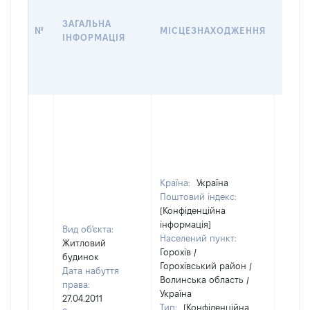
НАБУ
ЗАГАЛЬНА
ПРАВ
№
МІСЦЕЗНАХОДЖЕННЯ
ІНФОРМАЦІЯ
ЗА
ОСТ
ГРО
ОЦІ
Країна:
Україна
Поштовий індекс:
[Конфіденційна
інформація]
Вид об'єкта:
Населений пункт:
Житловий
Горохів /
будинок
Горохівський район /
Дата набуття
Волинська область /
права:
Україна
27.04.2011
Тип:
[Конфіденційна