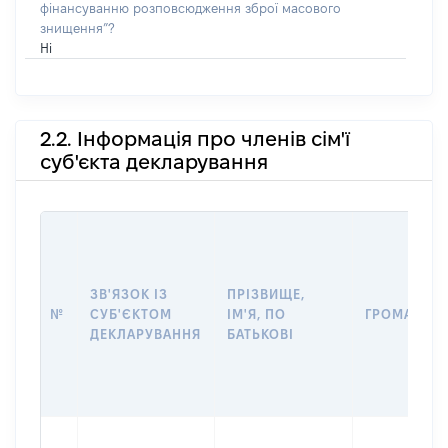
фінансуванню розповсюдження зброї масового
знищення”?
Ні
2.2. Інформація про членів сім'ї
суб'єкта декларування
ЗВ'ЯЗОК ІЗ
ПРІЗВИЩЕ,
№
СУБ'ЄКТОМ
ІМ'Я, ПО
ГРОМАДЯН
ДЕКЛАРУВАННЯ
БАТЬКОВІ