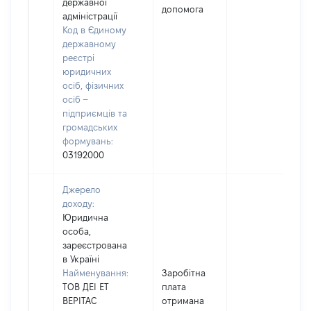
державної
допомога
(
адміністрації
Код в Єдиному
державному
реєстрі
юридичних
осіб, фізичних
осіб –
підприємців та
громадських
формувань:
03192000
Джерело
доходу:
Юридична
особа,
зареєстрована
в Україні
Найменування:
Заробітна
ТОВ ДЕІ ЕТ
плата
ВЕРІТАС
отримана
І