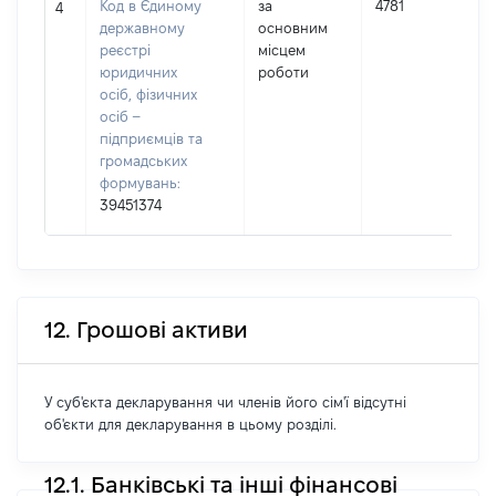
Код в Єдиному
за
4781
4
державному
основним
(
реєстрі
місцем
юридичних
роботи
осіб, фізичних
осіб –
підприємців та
громадських
формувань:
39451374
12. Грошові активи
У суб'єкта декларування чи членів його сім'ї відсутні
об'єкти для декларування в цьому розділі.
12.1. Банківські та інші фінансові