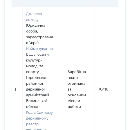
Джерело
доходу:
Юридична
особа,
зареєстрована
в Україні
Найменування:
Відділ освіти,
культури,
молоді та
спорту
Заробітна
Горохівської
плата
районної
отримана
І
державної
за
70416
1
адміністрації
основним
Волинської
місцем
(
області
роботи
Код в Єдиному
державному
реєстрі
юридичних