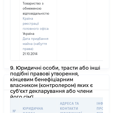
Товариство з
обмеженою
відповідальністю
Країна
реєстрації
головного офіса:
Україна
Дата придбання
майна (набуття
права):
21.10.2014
9. Юридичні особи, трасти або інші
подібні правові утворення,
кінцевим бенефіціарним
власником (контролером) яких є
суб’єкт декларування або члени
його сім'ї
АДРЕСА ТА
ІНФОРМА
ЮРИДИЧНА
КОНТАКТИ
ПРО ОСО
№