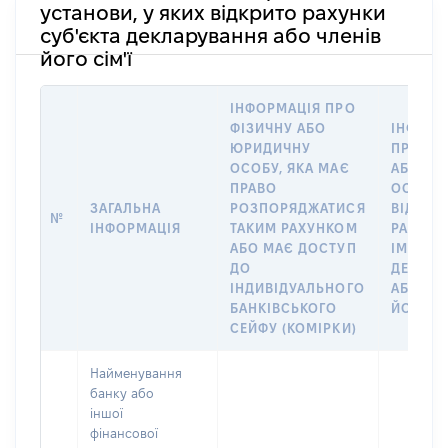
установи, у яких відкрито рахунки
суб'єкта декларування або членів
його сім'ї
ІНФОРМАЦІЯ ПРО
ФІЗИЧНУ АБО
ІНФОРМ
ЮРИДИЧНУ
ПРО ФІ
ОСОБУ, ЯКА МАЄ
АБО Ю
ПРАВО
ОСОБУ,
ЗАГАЛЬНА
РОЗПОРЯДЖАТИСЯ
ВІДКРИ
№
ІНФОРМАЦІЯ
ТАКИМ РАХУНКОМ
РАХУНО
АБО МАЄ ДОСТУП
ІМ’Я СУ
ДО
ДЕКЛАР
ІНДИВІДУАЛЬНОГО
АБО ЧЛ
БАНКІВСЬКОГО
ЙОГО СІ
СЕЙФУ (КОМІРКИ)
Найменування
банку або
іншої
фінансової