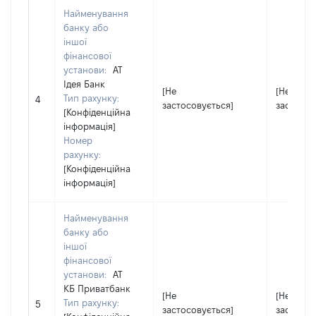
Найменування
банку або
іншої
фінансової
установи:
АТ
Ідея Банк
[Не
[Не
Тип рахунку:
4
застосовується]
застосов
[Конфіденційна
інформація]
Номер
рахунку:
[Конфіденційна
інформація]
Найменування
банку або
іншої
фінансової
установи:
АТ
КБ Приватбанк
[Не
[Не
Тип рахунку:
5
застосовується]
застосов