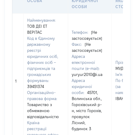
ОСОБА
ЮРИДИЧНОЇ
ЯКОЇ
ОСОБИ
СТОСУЄ
Найменування:
ТОВ ДЕІ ЕТ
ВЕРІТАС
Телефон:
[Не
Код в Єдиному
застосовується]
державному
Факс:
[Не
реєстрі
застосовується]
юридичних осіб,
Адреса
фізичних осіб –
електронної
Прізвище:
підприємців та
пошти (e-mail):
МУДРАК
громадських
yuryur2010@i.ua
Ім'я:
ЮРІ
формувань:
Адреса
По батько
1
39451374
юридичної
(за
Організаційно-
особи:
45701,
наявності)
правова форма:
Волинська обл.,
ІВАНОВИЧ
Товариство з
Горохівський р-
обмеженою
н, місто Горохів,
відповідальністю
провулок
Країна
Лісний,
реєстрації
будинок 3
головного офісу: