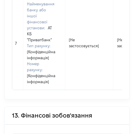
Найменування
банку або
іншої
фінансової
установи:
АТ
КБ
"Приватбанк"
[Не
[Не
7
Тип рахунку:
застосовується]
застосов
[Конфіденційна
інформація]
Номер
рахунку:
[Конфіденційна
інформація]
13. Фінансові зобов'язання