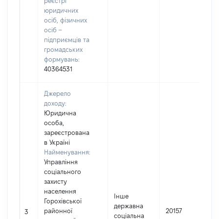
реєстрі
юридичних
осіб, фізичних
осіб –
підприємців та
громадських
формувань:
40364531
Джерело
доходу:
Юридична
особа,
зареєстрована
в Україні
Найменування:
Управління
соціального
захисту
населення
Інше
Горохівської
державна
І
районної
20157
3
соціальна