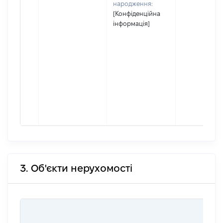
народження:
[Конфіденційна
інформація]
3. Об'єкти нерухомості
ВАРТ
ДАТУ