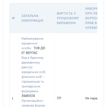
ІНФОРМАЦІ
ВАРТІСТЬ У
ПРО ПЕРЕДА
ЗАГАЛЬНА
№
ГРОШОВОМУ
КОРПОРАТИ
ІНФОРМАЦІЯ
ВИРАЖЕННІ
ПРАВ В
УПРАВЛІННЯ
Найменування
юридичної
особи:
ТОВ ДЕІ
ЕТ ВЕРІТАС
Код в Єдиному
державному
реєстрі
юридичних осіб,
фізичних осіб –
підприємців та
громадських
формувань:
39451374
777
Не передано
1
Організаційно-
правова форма: