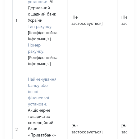
установи:
АТ
Державний
ощадний банк
[Не
[Не
України
1
застосовується]
застосов
Тип рахунку:
[Конфіденційна
інформація]
Номер
рахунку:
[Конфіденційна
інформація]
Найменування
банку або
іншої
фінансової
установи:
Акціонерне
товариство
комерційний
[Не
[Не
банк
2
застосовується]
застосов
«Приватбанк»