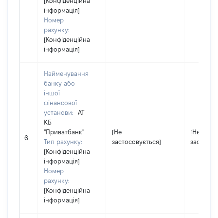
[Конфіденційна
інформація]
Номер
рахунку:
[Конфіденційна
інформація]
Найменування
банку або
іншої
фінансової
установи:
АТ
КБ
"Приватбанк"
[Не
[Не
6
Тип рахунку:
застосовується]
застосов
[Конфіденційна
інформація]
Номер
рахунку:
[Конфіденційна
інформація]