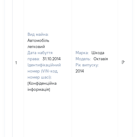
Вид майна:
Автомобіль
легковий
Дата набуття
Марка:
Шкода
права:
31.10.2014
Модель:
Октавія
[Не від
1
Ідентифікаційний
Рік випуску:
номер (VIN-код,
2014
номер шасі):
[Конфіденційна
інформація]