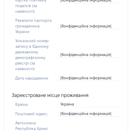
картки платника
податків (за
наявності):
Реквізити паспорта
[Конфіденційна інформація]
громадянина
України:
Унікальний номер
запису в Єдиному
державному
[Конфіденційна інформація]
демографічному
реєстрі (за
наявності):
[Конфіденційна інформація]
Дата народження:
Зареєстроване місце проживання
Україна
Країна:
[Конфіденційна інформація]
Поштовий індекс:
Автономна
Республіка Крим/