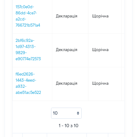
157c0e0d-
86dd-4ce7-
Декларація
Щорічна
2018
a2cd-
766721b571a4
2bf6c92a-
1d97-4313-
Декларація
Щорічна
2017
9829-
e90774e72573
f6ed2626-
1443-4eed-
Декларація
Щорічна
2016
a932-
abe51ac5e522
1 - 10 з 10