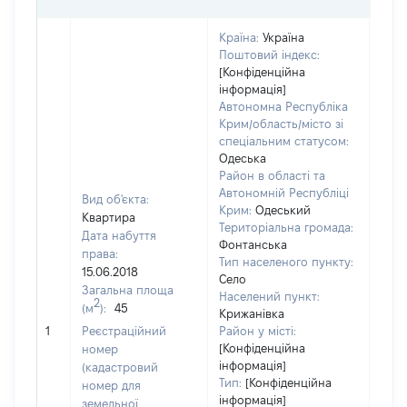
Країна:
Україна
Поштовий індекс:
[Конфіденційна
інформація]
Автономна Республіка
Крим/область/місто зі
спеціальним статусом:
Одеська
Район в області та
Автономній Республіці
Вид об'єкта:
Крим:
Одеський
Квартира
Територіальна громада:
Дата набуття
Фонтанська
права:
Тип населеного пункту:
15.06.2018
Село
Загальна площа
Населений пункт:
2
(м
):
45
Крижанівка
[Не
1
Реєстраційний
Район у місті:
заст
[Конфіденційна
номер
інформація]
(кадастровий
Тип:
[Конфіденційна
номер для
інформація]
земельної