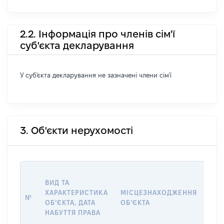
2.2. Інформація про членів сім'ї
суб'єкта декларування
У суб'єкта декларування не зазначені члени сім'ї
3. Об'єкти нерухомості
ВАР
ВИД ТА
ДАТ
ХАРАКТЕРИСТИКА
МІСЦЕЗНАХОДЖЕННЯ
ПРА
№
ОБʼЄКТА, ДАТА
ОБʼЄКТА
ОС
НАБУТТЯ ПРАВА
ГР
ОЦІ