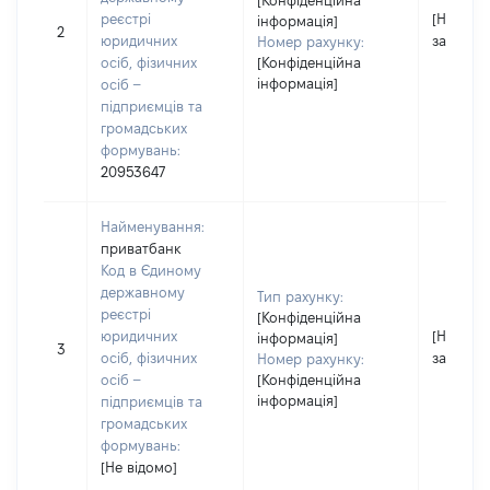
[Конфіденційна
реєстрі
[Не
інформація]
2
юридичних
застосо
Номер рахунку:
осіб, фізичних
[Конфіденційна
інформація]
осіб –
підприємців та
громадських
формувань:
20953647
Найменування:
приватбанк
Код в Єдиному
державному
Тип рахунку:
реєстрі
[Конфіденційна
юридичних
[Не
інформація]
3
осіб, фізичних
застосо
Номер рахунку:
осіб –
[Конфіденційна
інформація]
підприємців та
громадських
формувань:
[Не відомо]