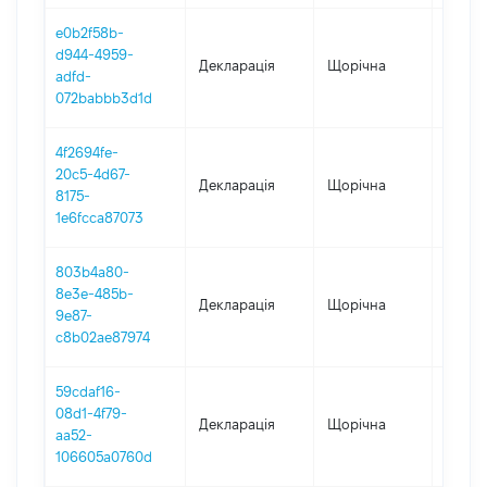
e0b2f58b-
d944-4959-
Декларація
Щорічна
2022
adfd-
072babbb3d1d
4f2694fe-
20c5-4d67-
Декларація
Щорічна
2021
8175-
1e6fcca87073
803b4a80-
8e3e-485b-
Декларація
Щорічна
2020
9e87-
c8b02ae87974
59cdaf16-
08d1-4f79-
Декларація
Щорічна
2019
aa52-
106605a0760d