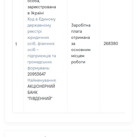
особа,
зареєстрована
в Україні
Код в Єдиному
державному
Заробітна
реєстрі
плата
юридичних
отримана
осіб, фізичних
за
268380
1
осіб –
основним
підприємців та
місцем
громадських
роботи
формувань:
20953647
Найменування:
АКЦІОНЕРНИЙ
БАНК
"ПІВДЕННИЙ"