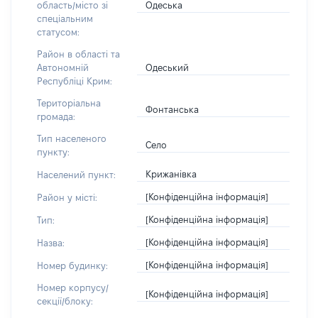
Одеська
область/місто зі
спеціальним
статусом:
Район в області та
Одеський
Автономній
Республіці Крим:
Територіальна
Фонтанська
громада:
Тип населеного
Село
пункту:
Крижанівка
Населений пункт:
[Конфіденційна інформація]
Район у місті:
[Конфіденційна інформація]
Тип:
[Конфіденційна інформація]
Назва:
[Конфіденційна інформація]
Номер будинку:
Номер корпусу/
[Конфіденційна інформація]
секції/блоку: