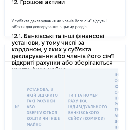
12. Грошові активи
У суб'єкта декларування чи членів його сім'ї відсутні
об'єкти для декларування в цьому розділі.
12.1. Банківські та інші фінансові
установи, у тому числі за
кордоном, у яких у суб'єкта
декларування або членів його сім'ї
відкриті рахунки або зберігаються
кошти, інше майно
ІНФОР
ФІЗИЧН
ЮРИДИ
УСТАНОВА, В
ОСОБУ,
ЯКІЙ ВІДКРИТО
ТИП ТА НОМЕР
ПРАВО
ТАКІ РАХУНКИ
РАХУНКА,
РОЗПО
№
АБО
ІНДИВІДУАЛЬНОГО
ТАКИМ
ЗБЕРІГАЮТЬСЯ
БАНКІВСЬКОГО
АБО М
КОШТИ ЧИ ІНШЕ
СЕЙФУ (КОМІРКИ)
ДО
МАЙНО
ІНДИВ