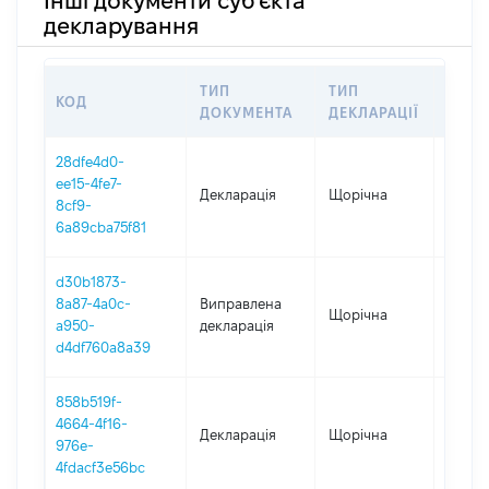
Інші документи суб'єкта
декларування
ТИП
ТИП
КОД
ПЕРІ
ДОКУМЕНТА
ДЕКЛАРАЦІЇ
28dfe4d0-
ee15-4fe7-
Декларація
Щорічна
2025
8cf9-
6a89cba75f81
d30b1873-
8a87-4a0c-
Виправлена
Щорічна
2024
a950-
декларація
d4df760a8a39
858b519f-
4664-4f16-
Декларація
Щорічна
2024
976e-
4fdacf3e56bc