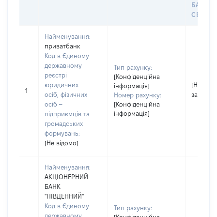
БАНКІ
СЕЙФУ 
Найменування:
приватбанк
Код в Єдиному
державному
Тип рахунку:
реєстрі
[Конфіденційна
юридичних
[Не
інформація]
1
осіб, фізичних
застосо
Номер рахунку:
осіб –
[Конфіденційна
інформація]
підприємців та
громадських
формувань:
[Не відомо]
Найменування:
АКЦІОНЕРНИЙ
БАНК
"ПІВДЕННИЙ"
Код в Єдиному
Тип рахунку:
державному