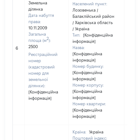
Земельна
Населений пункт:
ділянка
Лозовенька /
Дата набуття
Балаклійський район
права:
/ Харківська область
10.11.2009
/ Україна
Загальна
Тип:
[Конфіденційна
2
площа (м
):
інформація]
2500
Назва:
[Не в
6
[Конфіденційна
Реєстраційний
інформація]
номер
Номер будинку:
(кадастровий
[Конфіденційна
номер для
інформація]
земельної
Номер корпусу:
ділянки):
[Конфіденційна
[Конфіденційна
інформація]
інформація]
Номер квартири:
[Конфіденційна
інформація]
Країна:
Україна
Поштовий індекс: