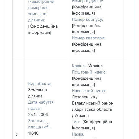
Номер будинку:
(кадастровий
[Конфіденційна
номер для
інформація]
земельної
Номер корпусу:
ділянки):
[Конфіденційна
[Конфіденційна
інформація]
інформація]
Номер квартири:
[Конфіденційна
інформація]
Країна:
Україна
Поштовий індекс:
[Конфіденційна
Вид об'єкта:
інформація]
Земельна
Населений пункт:
ділянка
Лозовенька /
Дата набуття
Балаклійський район
права:
/ Харківська область
23.12.2004
/ Україна
Загальна
Тип:
[Конфіденційна
2
площа (м
):
інформація]
11640
Назва:
[Не в
2