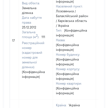
інформація]
Вид об'єкта:
Населений пункт:
Земельна
Лозовенька /
ділянка
Балаклійський район
Дата набуття
/ Харківська область
права:
/ Україна
25.12.2012
Тип:
[Конфіденційна
Загальна
інформація]
2
площа (м
):
111
Назва:
[Не в
17
Реєстраційний
[Конфіденційна
номер
інформація]
(кадастровий
Номер будинку:
номер для
[Конфіденційна
земельної
інформація]
ділянки):
Номер корпусу:
[Конфіденційна
[Конфіденційна
інформація]
інформація]
Номер квартири:
[Конфіденційна
інформація]
Країна:
Україна