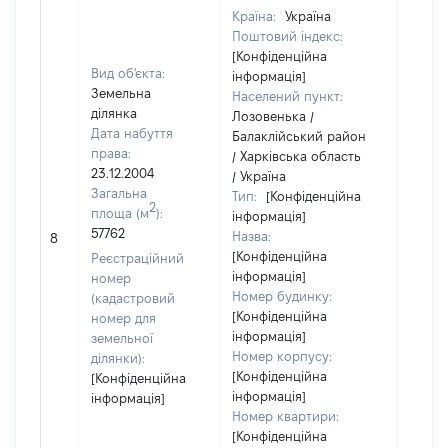
Країна:
Україна
Поштовий індекс:
[Конфіденційна
Вид об'єкта:
інформація]
Земельна
Населений пункт:
ділянка
Лозовенька /
Дата набуття
Балаклійський район
права:
/ Харківська область
23.12.2004
/ Україна
Загальна
Тип:
[Конфіденційна
2
площа (м
):
інформація]
57762
Назва:
[Не в
8
[Конфіденційна
Реєстраційний
інформація]
номер
Номер будинку:
(кадастровий
[Конфіденційна
номер для
інформація]
земельної
Номер корпусу:
ділянки):
[Конфіденційна
[Конфіденційна
інформація]
інформація]
Номер квартири:
[Конфіденційна