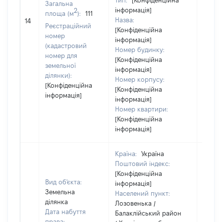
Тип:
[Конфіденційна
Загальна
інформація]
2
площа (м
):
111
Назва:
[Не в
14
Реєстраційний
[Конфіденційна
номер
інформація]
(кадастровий
Номер будинку:
номер для
[Конфіденційна
земельної
інформація]
ділянки):
Номер корпусу:
[Конфіденційна
[Конфіденційна
інформація]
інформація]
Номер квартири:
[Конфіденційна
інформація]
Країна:
Україна
Поштовий індекс:
[Конфіденційна
Вид об'єкта:
інформація]
Земельна
Населений пункт:
ділянка
Лозовенька /
Дата набуття
Балаклійський район
права: