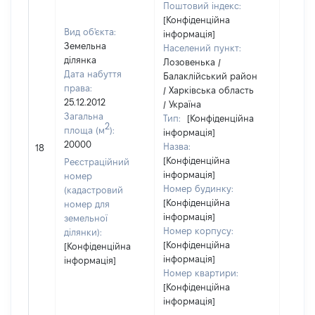
Поштовий індекс:
[Конфіденційна
Вид об'єкта:
інформація]
Земельна
Населений пункт:
ділянка
Лозовенька /
Дата набуття
Балаклійський район
права:
/ Харківська область
25.12.2012
/ Україна
Загальна
Тип:
[Конфіденційна
2
площа (м
):
інформація]
20000
Назва:
[Не в
18
[Конфіденційна
Реєстраційний
інформація]
номер
Номер будинку:
(кадастровий
[Конфіденційна
номер для
інформація]
земельної
Номер корпусу:
ділянки):
[Конфіденційна
[Конфіденційна
інформація]
інформація]
Номер квартири:
[Конфіденційна
інформація]