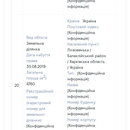
[Конфіденційна
інформація]
Країна:
Україна
Поштовий індекс:
[Конфіденційна
Вид об'єкта:
інформація]
Земельна
Населений пункт:
ділянка
Лозовенька /
Дата набуття
Балаклійський район
права:
/ Харківська область
30.08.2019
/ Україна
Загальна
Тип:
[Конфіденційна
2
площа (м
):
інформація]
4760
Назва:
[Не в
20
[Конфіденційна
Реєстраційний
інформація]
номер
Номер будинку:
(кадастровий
[Конфіденційна
номер для
інформація]
земельної
Номер корпусу:
ділянки):
[Конфіденційна
[Конфіденційна