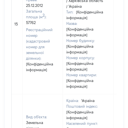
/ Харківська область
25.12.2012
/ Україна
Загальна
Тип:
[Конфіденційна
2
площа (м
):
інформація]
57762
Назва:
[Не в
15
[Конфіденційна
Реєстраційний
інформація]
номер
Номер будинку:
(кадастровий
[Конфіденційна
номер для
інформація]
земельної
Номер корпусу:
ділянки):
[Конфіденційна
[Конфіденційна
інформація]
інформація]
Номер квартири:
[Конфіденційна
інформація]
Країна:
Україна
Поштовий індекс:
[Конфіденційна
Вид об'єкта:
інформація]
Земельна
Населений пункт: