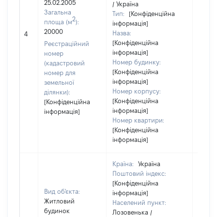
25.02.2005
/ Україна
Загальна
Тип:
[Конфіденційна
2
площа (м
):
інформація]
20000
Назва:
[Не в
4
[Конфіденційна
Реєстраційний
інформація]
номер
Номер будинку:
(кадастровий
[Конфіденційна
номер для
інформація]
земельної
Номер корпусу:
ділянки):
[Конфіденційна
[Конфіденційна
інформація]
інформація]
Номер квартири:
[Конфіденційна
інформація]
Країна:
Україна
Поштовий індекс:
[Конфіденційна
Вид об'єкта:
інформація]
Житловий
Населений пункт:
будинок
Лозовенька /