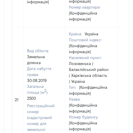
інформація]
інформація]
Номер квартири:
[Конфіденційна
інформація]
Країна:
Україна
Поштовий індекс:
[Конфіденційна
Вид об'єкта:
інформація]
Земельна
Населений пункт:
ділянка
Лозовенька /
Дата набуття
Балаклійський район
права:
/ Харківська область
30.08.2019
/ Україна
Загальна
Тип:
[Конфіденційна
2
площа (м
):
інформація]
2500
Назва:
[Не в
21
[Конфіденційна
Реєстраційний
інформація]
номер
Номер будинку:
(кадастровий
[Конфіденційна
номер для
інформація]
земельної