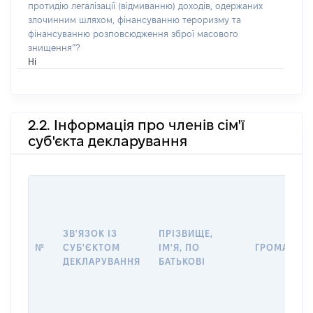
протидію легалізації (відмиванню) доходів, одержаних
злочинним шляхом, фінансуванню тероризму та
фінансуванню розповсюдження зброї масового
знищення”?
Ні
2.2. Інформація про членів сім'ї
суб'єкта декларування
ЗВ'ЯЗОК ІЗ
ПРІЗВИЩЕ,
№
СУБ'ЄКТОМ
ІМ'Я, ПО
ГРОМАДЯН
ДЕКЛАРУВАННЯ
БАТЬКОВІ