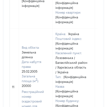
[Конфіденційна
[Конфіденційна
інформація]
інформація]
Номер квартири:
[Конфіденційна
інформація]
Країна:
Україна
Поштовий індекс:
[Конфіденційна
Вид об'єкта:
інформація]
Земельна
Населений пункт:
ділянка
Лозовенька /
Дата набуття
Балаклійський район
права:
/ Харківська область
25.02.2005
/ Україна
Загальна
Тип:
[Конфіденційна
2
площа (м
):
інформація]
20000
Назва:
[Не в
11
[Конфіденційна
Реєстраційний
інформація]
номер
Номер будинку:
(кадастровий
[Конфіденційна
номер для