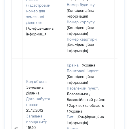
Номер будинку:
(кадастровий
[Конфіденційна
номер для
інформація]
земельної
Номер корпусу:
ділянки):
[Конфіденційна
[Конфіденційна
інформація]
інформація]
Номер квартири:
[Конфіденційна
інформація]
Країна:
Україна
Поштовий індекс:
[Конфіденційна
Вид об'єкта:
інформація]
Земельна
Населений пункт:
ділянка
Лозовенька /
Дата набуття
Балаклійський район
права:
/ Харківська область
25.12.2012
/ Україна
Загальна
Тип:
[Конфіденційна
2
площа (м
):
інформація]
11640
Назва:
[Не в