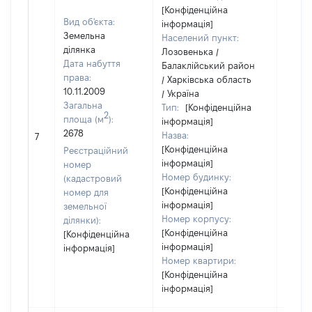
[Конфіденційна
Вид об'єкта:
інформація]
Земельна
Населений пункт:
ділянка
Лозовенька /
Дата набуття
Балаклійський район
права:
/ Харківська область
10.11.2009
/ Україна
Загальна
Тип:
[Конфіденційна
2
площа (м
):
інформація]
2678
Назва:
[Не в
7
[Конфіденційна
Реєстраційний
інформація]
номер
Номер будинку:
(кадастровий
[Конфіденційна
номер для
інформація]
земельної
Номер корпусу:
ділянки):
[Конфіденційна
[Конфіденційна
інформація]
інформація]
Номер квартири:
[Конфіденційна
інформація]