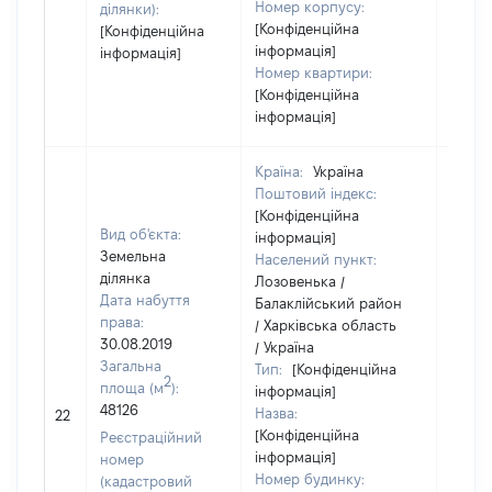
Номер корпусу:
ділянки):
[Конфіденційна
[Конфіденційна
інформація]
інформація]
Номер квартири:
[Конфіденційна
інформація]
Країна:
Україна
Поштовий індекс:
[Конфіденційна
Вид об'єкта:
інформація]
Земельна
Населений пункт:
ділянка
Лозовенька /
Дата набуття
Балаклійський район
права:
/ Харківська область
30.08.2019
/ Україна
Загальна
Тип:
[Конфіденційна
2
площа (м
):
інформація]
48126
Назва:
[Не в
22
[Конфіденційна
Реєстраційний
інформація]
номер
Номер будинку:
(кадастровий