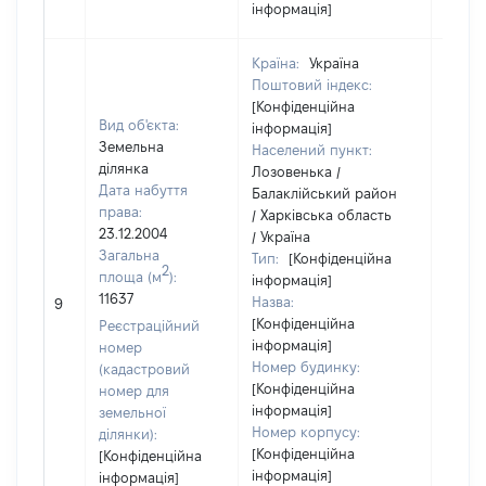
інформація]
Країна:
Україна
Поштовий індекс:
[Конфіденційна
Вид об'єкта:
інформація]
Земельна
Населений пункт:
ділянка
Лозовенька /
Дата набуття
Балаклійський район
права:
/ Харківська область
23.12.2004
/ Україна
Загальна
Тип:
[Конфіденційна
2
площа (м
):
інформація]
11637
Назва:
[Не в
9
[Конфіденційна
Реєстраційний
інформація]
номер
Номер будинку:
(кадастровий
[Конфіденційна
номер для
інформація]
земельної
Номер корпусу:
ділянки):
[Конфіденційна
[Конфіденційна
інформація]
інформація]