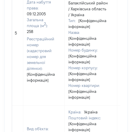
Дата набуття
Балаклійський район
права:
/ Харківська область
09.12.2005
/ Україна
Загальна
Тип:
[Конфіденційна
2
площа (м
):
інформація]
258
Назва:
[Не в
5
[Конфіденційна
Реєстраційний
інформація]
номер
Номер будинку:
(кадастровий
[Конфіденційна
номер для
інформація]
земельної
Номер корпусу:
ділянки):
[Конфіденційна
[Конфіденційна
інформація]
інформація]
Номер квартири:
[Конфіденційна
інформація]
Країна:
Україна
Поштовий індекс:
[Конфіденційна
Вид об'єкта:
інформація]