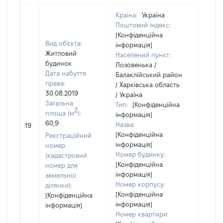
Країна:
Україна
Поштовий індекс:
[Конфіденційна
Вид об'єкта:
інформація]
Житловий
Населений пункт:
будинок
Лозовенька /
Дата набуття
Балаклійський район
права:
/ Харківська область
30.08.2019
/ Україна
Загальна
Тип:
[Конфіденційна
2
площа (м
):
інформація]
60,9
Назва:
[Не в
19
[Конфіденційна
Реєстраційний
інформація]
номер
Номер будинку:
(кадастровий
[Конфіденційна
номер для
інформація]
земельної
Номер корпусу:
ділянки):
[Конфіденційна
[Конфіденційна
інформація]
інформація]
Номер квартири: