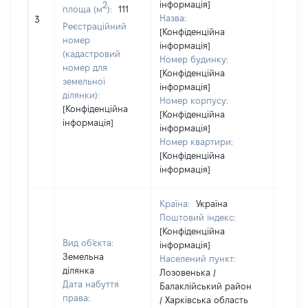
інформація]
2
площа (м
):
111
Назва:
[Не в
3
Реєстраційний
[Конфіденційна
номер
інформація]
(кадастровий
Номер будинку:
номер для
[Конфіденційна
земельної
інформація]
ділянки):
Номер корпусу:
[Конфіденційна
[Конфіденційна
інформація]
інформація]
Номер квартири:
[Конфіденційна
інформація]
Країна:
Україна
Поштовий індекс:
[Конфіденційна
Вид об'єкта:
інформація]
Земельна
Населений пункт:
ділянка
Лозовенька /
Дата набуття
Балаклійський район
права:
/ Харківська область