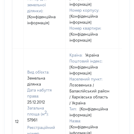
інформація]
земельної
Номер корпусу:
ділянки):
[Конфіденційна
[Конфіденційна
інформація]
інформація]
Номер квартири:
[Конфіденційна
інформація]
Країна:
Україна
Поштовий індекс:
[Конфіденційна
Вид об'єкта:
інформація]
Земельна
Населений пункт:
ділянка
Лозовенька /
Дата набуття
Балаклійський район
права:
/ Харківська область
25.12.2012
/ Україна
Загальна
Тип:
[Конфіденційна
2
площа (м
):
інформація]
57961
Назва:
[Не в
12
[Конфіденційна
Реєстраційний
інформація]
номер