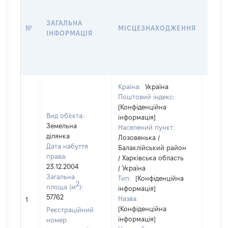
ДАТУ
НАБУ
ЗАГАЛЬНА
ПРАВ
№
МІСЦЕЗНАХОДЖЕННЯ
ІНФОРМАЦІЯ
ЗА
ОСТ
ГРО
ОЦІ
Країна:
Україна
Поштовий індекс:
[Конфіденційна
Вид об'єкта:
інформація]
Земельна
Населений пункт:
ділянка
Лозовенька /
Дата набуття
Балаклійський район
права:
/ Харківська область
23.12.2004
/ Україна
Загальна
Тип:
[Конфіденційна
2
площа (м
):
інформація]
57762
Назва:
[Не в
1
[Конфіденційна
Реєстраційний
інформація]
номер