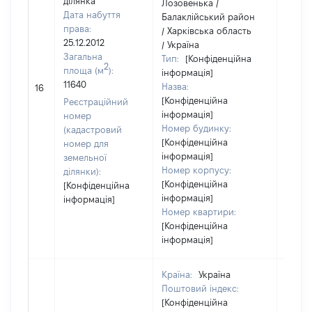
ділянка
Лозовенька /
Дата набуття
Балаклійський район
права:
/ Харківська область
25.12.2012
/ Україна
Загальна
Тип:
[Конфіденційна
2
площа (м
):
інформація]
11640
Назва:
[Не в
16
[Конфіденційна
Реєстраційний
інформація]
номер
Номер будинку:
(кадастровий
[Конфіденційна
номер для
інформація]
земельної
Номер корпусу:
ділянки):
[Конфіденційна
[Конфіденційна
інформація]
інформація]
Номер квартири:
[Конфіденційна
інформація]
Країна:
Україна
Поштовий індекс:
[Конфіденційна