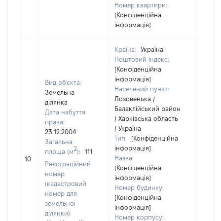
Номер квартири:
[Конфіденційна
інформація]
Країна:
Україна
Поштовий індекс:
[Конфіденційна
інформація]
Вид об'єкта:
Населений пункт:
Земельна
Лозовенька /
ділянка
Балаклійський район
Дата набуття
/ Харківська область
права:
/ Україна
23.12.2004
Тип:
[Конфіденційна
Загальна
інформація]
2
площа (м
):
111
Назва:
[Не в
10
Реєстраційний
[Конфіденційна
номер
інформація]
(кадастровий
Номер будинку:
номер для
[Конфіденційна
земельної
інформація]
ділянки):
Номер корпусу: