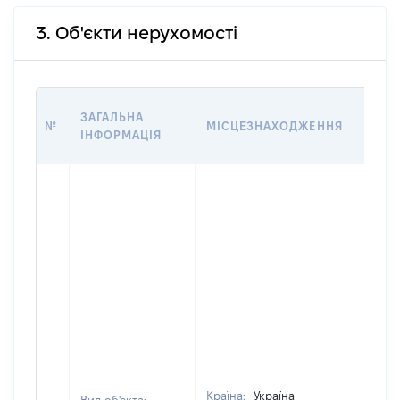
3. Об'єкти нерухомості
ВАРТ
ЗАГАЛЬНА
№
МІСЦЕЗНАХОДЖЕННЯ
НА Д
ІНФОРМАЦІЯ
НАБУ
Країна:
Україна