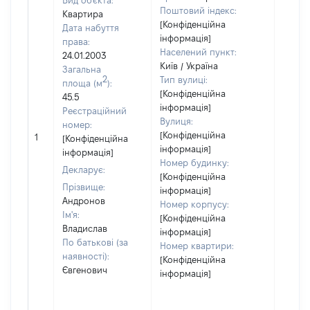
Вид об'єкта:
Поштовий індекс:
Квартира
[Конфіденційна
Дата набуття
інформація]
права:
Населений пункт:
24.01.2003
Київ / Україна
Загальна
2
Тип вулиці:
площа (м
):
[Конфіденційна
45.5
інформація]
Реєстраційний
Вулиця:
номер:
[Не
[Конфіденційна
1
[Конфіденційна
відом
інформація]
інформація]
Номер будинку:
Декларує:
[Конфіденційна
Прізвище:
інформація]
Андронов
Номер корпусу:
Ім'я:
[Конфіденційна
Владислав
інформація]
По батькові (за
Номер квартири:
наявності):
[Конфіденційна
Євгенович
інформація]