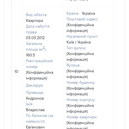
Країна:
Україна
Вид об'єкта:
Поштовий індекс:
Квартира
[Конфіденційна
Дата набуття
інформація]
права:
Населений пункт:
03.03.2012
Київ / Україна
Загальна
2
Тип вулиці:
площа (м
):
[Конфіденційна
160.5
інформація]
Реєстраційний
Вулиця:
номер:
[Не
[Конфіденційна
10
[Конфіденційна
відом
інформація]
інформація]
Номер будинку:
Декларує:
[Конфіденційна
Прізвище:
інформація]
Андронов
Номер корпусу:
Ім'я:
[Конфіденційна
Владислав
інформація]
По батькові (за
Номер квартири:
наявності):
[Конфіденційна
Євгенович
інформація]