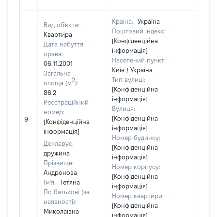
Країна:
Україна
Вид об'єкта:
Поштовий індекс:
Квартира
[Конфіденційна
Дата набуття
інформація]
права:
Населений пункт:
06.11.2001
Київ / Україна
Загальна
Тип вулиці:
2
площа (м
):
[Конфіденційна
86.2
інформація]
Реєстраційний
Вулиця:
номер:
[Конфіденційна
9
182011
[Конфіденційна
інформація]
інформація]
Номер будинку:
Декларує:
[Конфіденційна
дружина
інформація]
Прізвище:
Номер корпусу:
Андронова
[Конфіденційна
Ім'я:
Тетяна
інформація]
По батькові (за
Номер квартири:
наявності):
[Конфіденційна
Миколаївна
інформація]