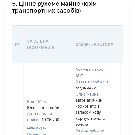
5. Цінне рухоме майно (крім
транспортних засобів)
ВАРТ
ДАТУ
ЗАГАЛЬНА
№
ХАРАКТЕРИСТИКА
ВЛАС
ІНФОРМАЦІЯ
ВОЛ
КОР
Торгова марка:
IWC
Назва виробника:
годиннник
Опис майна:
автоматичний
Вид об'єкта:
хронометр з
Ювелірні вироби
запасом ходу
Дата набуття
корпус з білого
права:
19.06.2005
золота
Декларує:
Період набуття
9000
1
Прізвище: