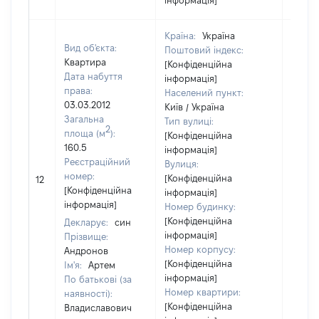
інформація]
Країна:
Україна
Вид об'єкта:
Поштовий індекс:
Квартира
[Конфіденційна
Дата набуття
інформація]
права:
Населений пункт:
03.03.2012
Київ / Україна
Загальна
Тип вулиці:
2
площа (м
):
[Конфіденційна
160.5
інформація]
Реєстраційний
Вулиця:
[Не
номер:
[Конфіденційна
12
відом
[Конфіденційна
інформація]
інформація]
Номер будинку:
[Конфіденційна
Декларує:
син
інформація]
Прізвище:
Номер корпусу:
Андронов
[Конфіденційна
Ім'я:
Артем
інформація]
По батькові (за
Номер квартири:
наявності):
[Конфіденційна
Владиславович