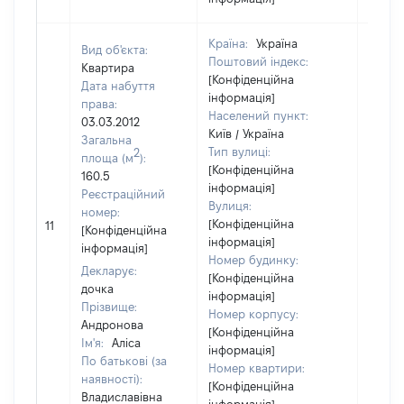
Країна:
Україна
Вид об'єкта:
Поштовий індекс:
Квартира
[Конфіденційна
Дата набуття
інформація]
права:
Населений пункт:
03.03.2012
Київ / Україна
Загальна
Тип вулиці:
2
площа (м
):
[Конфіденційна
160.5
інформація]
Реєстраційний
Вулиця:
номер:
[Не
[Конфіденційна
11
[Конфіденційна
відом
інформація]
інформація]
Номер будинку:
Декларує:
[Конфіденційна
дочка
інформація]
Прізвище:
Номер корпусу:
Андронова
[Конфіденційна
Ім'я:
Аліса
інформація]
По батькові (за
Номер квартири:
наявності):
[Конфіденційна
Владиславівна