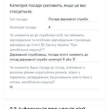
Категорія посади (заповніть, якщо це вас
стосується):
Посада державної служби
Тип посади:
А
Категорія посади:
Чи належите ви до службових осіб, які займають
відповідальне та особливо відповідальне становище,
відповідно до статті 50 Закону України “Про
запобігання корупції”?
Державний службовець, посада якого належить до
посад державної служби категорії 'А' або 'Б'
Чи належить Ваша посада до посад, пов'язаних з
високим рівнем корупційних ризиків, згідно з
переліком, затвердженим Національним агентством з
питань запобігання корупції?
Ні
2.2. Інформація про членів сім'ї