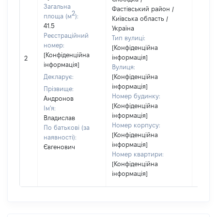
Загальна
Фастівський район /
сім'ї 
2
площа (м
):
Київська область /
власн
41.5
Україна
відпо
Реєстраційний
Тип вулиці:
Цивіл
номер:
[Конфіденційна
кодек
[Конфіденційна
інформація]
Україн
2
інформація]
Вулиця:
Об'єкт
Декларує:
[Конфіденційна
повні
інформація]
частк
Прізвище:
Номер будинку:
побуд
Андронов
[Конфіденційна
матері
Ім'я:
інформація]
за ко
Владислав
Номер корпусу:
суб'єк
По батькові (за
[Конфіденційна
декла
наявності):
інформація]
або ч
Євгенович
Номер квартири:
його сі
[Конфіденційна
інформація]