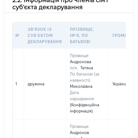
суб'єкта декларування
ЗВ'ЯЗОК ІЗ
ПРІЗВИЩЕ,
№
СУБ'ЄКТОМ
ІМ'Я, ПО
ГРОМАДЯН
ДЕКЛАРУВАННЯ
БАТЬКОВІ
Прізвище:
Андронова
Ім'я:
Тетяна
По батькові (за
наявності):
1
дружина
Україна
Миколаївна
Дата
народження:
[Конфіденційна
інформація]
Прізвище:
Андронов