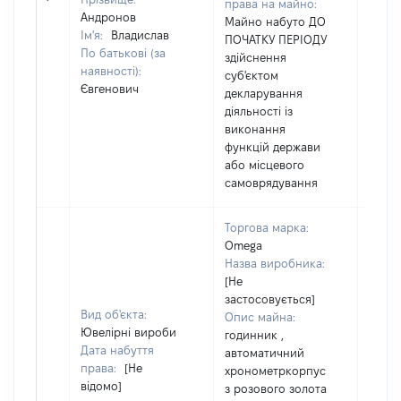
права на майно:
Андронов
Майно набуто ДО
Ім'я:
Владислав
ПОЧАТКУ ПЕРІОДУ
По батькові (за
здійснення
наявності):
суб'єктом
Євгенович
декларування
діяльності із
виконання
функцій держави
або місцевого
самоврядування
Торгова марка:
Omega
Назва виробника:
[Не
застосовується]
Вид об'єкта:
Опис майна:
Ювелірні вироби
годинник ,
Дата набуття
автоматичний
права:
[Не
хронометркорпус
відомо]
з розового золота