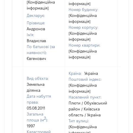
[Конфіденційна
інформація]
інформація]
Номер будинку:
Декларує:
[Конфіденційна
інформація]
Прізвище:
Номер корпусу:
Андронов
[Конфіденційна
Ім'я:
інформація]
Владислав
Номер квартири:
По батькові (за
[Конфіденційна
наявності):
інформація]
Євгенович
Країна:
Україна
Вид об'єкта:
Поштовий індекс:
Земельна
[Конфіденційна
ділянка
інформація]
Дата набуття
Населений пункт:
права:
Плюти / Обухівський
05.08.2011
район / Київська
Загальна
область / Україна
2
площа (м
):
Тип вулиці:
1997
[Конфіденційна
Кадастровий
інформація]