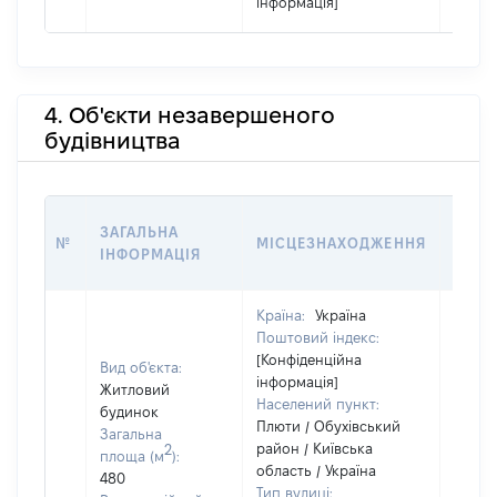
інформація]
4. Об'єкти незавершеного
будівництва
ЗВ'Я
ЗАГАЛЬНА
№
МІСЦЕЗНАХОДЖЕННЯ
СУБ'
ІНФОРМАЦІЯ
ДЕКЛ
Країна:
Україна
Поштовий індекс:
Об'єкт
[Конфіденційна
належ
Вид об'єкта:
інформація]
суб'єк
Житловий
Населений пункт:
декла
будинок
Плюти / Обухівський
чи чл
Загальна
район / Київська
сім'ї 
2
площа (м
):
область / Україна
власн
480
Тип вулиці:
відпо