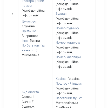
Реєстраційний
[Конфіденційна
Цивіл
номер:
інформація]
кодек
[Конфіденційна
Вулиця:
Україн
1
інформація]
[Конфіденційна
Об'єкт
Декларує:
інформація]
повні
дружина
Номер будинку:
частк
Прізвище:
[Конфіденційна
побуд
Андронова
інформація]
матері
Ім'я:
Тетяна
Номер корпусу:
за ко
По батькові (за
[Конфіденційна
суб'єк
наявності):
інформація]
декла
Миколаївна
Номер квартири:
або ч
[Конфіденційна
його сі
інформація]
Країна:
Україна
Поштовий індекс:
[Конфіденційна
Об'єкт
Вид об'єкта:
інформація]
належ
Садовий
Населений пункт:
суб'єк
(дачний)
Мотовилівська
декла
будинок
Слобідка /
чи чл