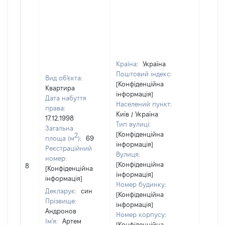
Країна:
Україна
Поштовий індекс:
Вид об'єкта:
[Конфіденційна
Квартира
інформація]
Дата набуття
Населений пункт:
права:
Київ / Україна
17.12.1998
Тип вулиці:
Загальна
[Конфіденційна
2
площа (м
):
69
інформація]
Реєстраційний
Вулиця:
номер:
[Не
[Конфіденційна
8
[Конфіденційна
відом
інформація]
інформація]
Номер будинку:
Декларує:
син
[Конфіденційна
Прізвище:
інформація]
Андронов
Номер корпусу:
Ім'я:
Артем
[Конфіденційна