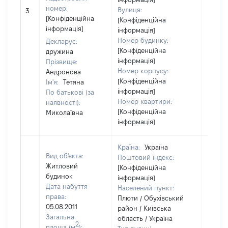
номер:
Вулиця:
3
25110
[Конфіденційна
[Конфіденційна
інформація]
інформація]
Номер будинку:
Декларує:
[Конфіденційна
дружина
інформація]
Прізвище:
Номер корпусу:
Андронова
[Конфіденційна
Ім'я:
Тетяна
інформація]
По батькові (за
Номер квартири:
наявності):
[Конфіденційна
Миколаївна
інформація]
Країна:
Україна
Вид об'єкта:
Поштовий індекс:
Житловий
[Конфіденційна
будинок
інформація]
Дата набуття
Населений пункт:
права:
Плюти / Обухівський
05.08.2011
район / Київська
Загальна
область / Україна
2
площа (м
):