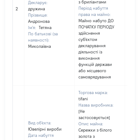
з бриліантами
Декларує:
Період набуття
[Не в
2
дружина
права на майно:
Прізвище:
Майно набуто ДО
Андронова
ПОЧАТКУ ПЕРІОДУ
Ім'я:
Тетяна
здійснення
По батькові (за
суб'єктом
наявності):
декларування
Миколаївна
діяльності із
виконання
функцій держави
або місцевого
самоврядування
Торгова марка:
tifani
Назва виробника:
[Не
застосовується]
Вид об'єкта:
Опис майна:
Ювелірні вироби
Сережки з білого
Дата набуття
золота з