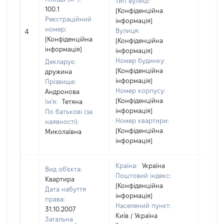
Тип вулиці:
100.1
[Конфіденційна
Реєстраційний
інформація]
номер:
Вулиця:
4
10140
[Конфіденційна
[Конфіденційна
інформація]
інформація]
Номер будинку:
Декларує:
[Конфіденційна
дружина
інформація]
Прізвище:
Номер корпусу:
Андронова
[Конфіденційна
Ім'я:
Тетяна
інформація]
По батькові (за
Номер квартири:
наявності):
[Конфіденційна
Миколаївна
інформація]
Країна:
Україна
Вид об'єкта:
Поштовий індекс:
Квартира
[Конфіденційна
Дата набуття
інформація]
права:
Населений пункт:
31.10.2007
Київ / Україна
Загальна