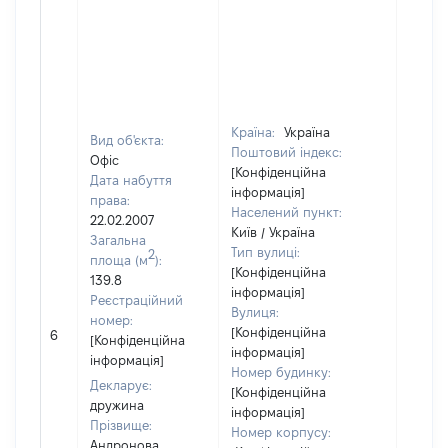
Країна:
Україна
Вид об'єкта:
Поштовий індекс:
Офіс
[Конфіденційна
Дата набуття
інформація]
права:
Населений пункт:
22.02.2007
Київ / Україна
Загальна
Тип вулиці:
2
площа (м
):
[Конфіденційна
139.8
інформація]
Реєстраційний
Вулиця:
номер:
[Конфіденційна
6
26765
[Конфіденційна
інформація]
інформація]
Номер будинку:
Декларує:
[Конфіденційна
дружина
інформація]
Прізвище:
Номер корпусу:
Андронова