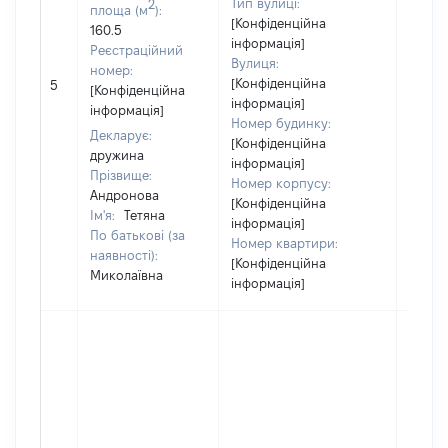
Тип вулиці:
2
площа (м
):
[Конфіденційна
160.5
інформація]
Реєстраційний
Вулиця:
номер:
[Конфіденційна
5
3536
[Конфіденційна
інформація]
інформація]
Номер будинку:
Декларує:
[Конфіденційна
дружина
інформація]
Прізвище:
Номер корпусу:
Андронова
[Конфіденційна
Ім'я:
Тетяна
інформація]
По батькові (за
Номер квартири:
наявності):
[Конфіденційна
Миколаївна
інформація]