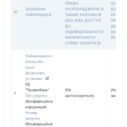
ПРАВО
ОСОБУ,
ЗАГАЛЬНА
РОЗПОРЯДЖАТИСЯ
ВІДКРИ
№
ІНФОРМАЦІЯ
ТАКИМ РАХУНКОМ
РАХУНО
АБО МАЄ ДОСТУП
ІМ’Я СУ
ДО
ДЕКЛАР
ІНДИВІДУАЛЬНОГО
АБО ЧЛ
БАНКІВСЬКОГО
ЙОГО СІ
СЕЙФУ (КОМІРКИ)
Найменування
банку або
іншої
фінансової
установи:
АТ
КБ
"Приватбанк"
[Не
[Не
1
Тип рахунку:
застосовується]
застосов
[Конфіденційна
інформація]
Номер
рахунку:
[Конфіденційна