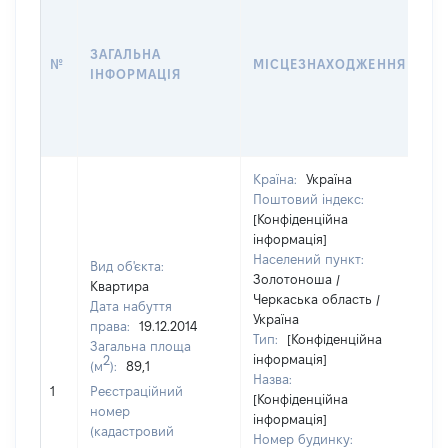
Д
Н
ЗАГАЛЬНА
П
№
МІСЦЕЗНАХОДЖЕННЯ
ІНФОРМАЦІЯ
З
О
Г
О
Країна:
Україна
Поштовий індекс:
[Конфіденційна
інформація]
Населений пункт:
Вид об'єкта:
Золотоноша /
Квартира
Черкаська область /
Дата набуття
Україна
права:
19.12.2014
Тип:
[Конфіденційна
Загальна площа
інформація]
2
(м
):
89,1
Назва:
25
1
Реєстраційний
[Конфіденційна
номер
інформація]
(кадастровий
Номер будинку: