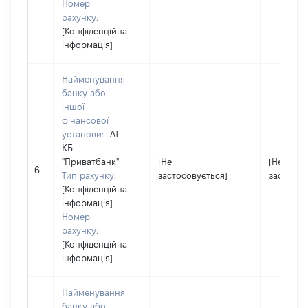
Номер
рахунку:
[Конфіденційна
інформація]
Найменування
банку або
іншої
фінансової
установи:
АТ
КБ
"Приватбанк"
[Не
[Не
6
Тип рахунку:
застосовується]
застосов
[Конфіденційна
інформація]
Номер
рахунку:
[Конфіденційна
інформація]
Найменування
банку або