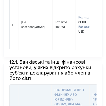
Вла
Прі
СТ
Розмір:
Ім'я
[Не
Готівкові
8000
СЕР
1
застосовується]
кошти
Валюта:
По 
USD
(за
ная
ІГ
12.1. Банківські та інші фінансові
установи, у яких відкрито рахунки
суб'єкта декларування або членів
його сім'ї
ІНФОРМАЦІЯ ПРО
ФІЗИЧНУ АБО
ІНФОРМ
ЮРИДИЧНУ
ПРО ФІ
ОСОБУ, ЯКА МАЄ
АБО Ю