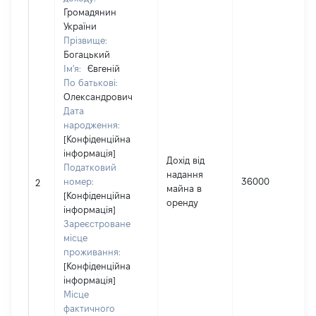
Громадянин
України
Прізвище:
Богацький
Ім'я:
Євгеній
По батькові:
Олександрович
Дата
народження:
[Конфіденційна
інформація]
Дохід від
Податковий
надання
номер:
36000
2
майна в
[Конфіденційна
оренду
інформація]
Зареєстроване
місце
проживання:
[Конфіденційна
інформація]
Місце
фактичного