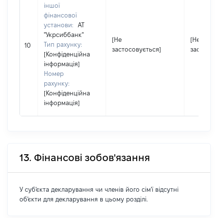
іншої
фінансової
установи:
АТ
"Укрсиббанк"
[Не
[Не
Тип рахунку:
10
застосовується]
застосов
[Конфіденційна
інформація]
Номер
рахунку:
[Конфіденційна
інформація]
13. Фінансові зобов'язання
У суб'єкта декларування чи членів його сім'ї відсутні
об'єкти для декларування в цьому розділі.