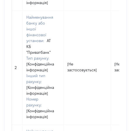
інформація]
Найменування
банку або
іншої
фінансової
установи:
АТ
КБ
"Приватбанк"
Тип рахунку:
[Конфіденційна
[Не
[Не
2
інформація]
застосовується]
застосов
Інший тип
рахунку:
[Конфіденційна
інформація]
Номер
рахунку:
[Конфіденційна
інформація]