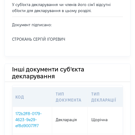
У суб'єкта декларування чи членів його сім'ї відсутні
об'єкти для декларування в цьому розділі.
Документ підписано:
СТРОКАНЬ СЕРГІЙ ІГОРЕВИЧ
Інші документи суб'єкта
декларування
ТИП
ТИП
КОД
ПЕ
ДОКУМЕНТА
ДЕКЛАРАЦІЇ
172b2ff8-0179-
4623-9e29-
Декларація
Щорічна
202
ef8d90077ff7