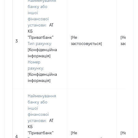
Найменування
банку або
іншої
фінансової
установи:
АТ
КБ
"Приватбанк"
[Не
[Не
3
Тип рахунку:
застосовується]
застосов
[Конфіденційна
інформація]
Номер
рахунку:
[Конфіденційна
інформація]
Найменування
банку або
іншої
фінансової
установи:
АТ
КБ
"Приватбанк"
[Не
[Не
4