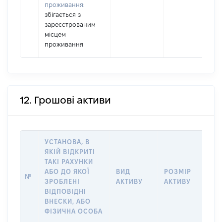
проживання:
збігається з
зареєстрованим
місцем
проживання
12. Грошові активи
УСТАНОВА, В
ЯКІЙ ВІДКРИТІ
ТАКІ РАХУНКИ
ІН
АБО ДО ЯКОЇ
ВИД
РОЗМІР
Щ
№
ЗРОБЛЕНІ
АКТИВУ
АКТИВУ
ПР
ВІДПОВІДНІ
ОБ
ВНЕСКИ, АБО
ФІЗИЧНА ОСОБА