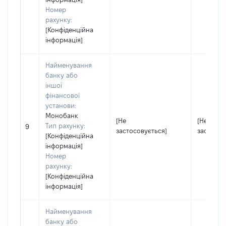
Номер
рахунку:
[Конфіденційна
інформація]
Найменування
банку або
іншої
фінансової
установи:
Монобанк
[Не
[Не
Тип рахунку:
9
застосовується]
застосов
[Конфіденційна
інформація]
Номер
рахунку:
[Конфіденційна
інформація]
Найменування
банку або