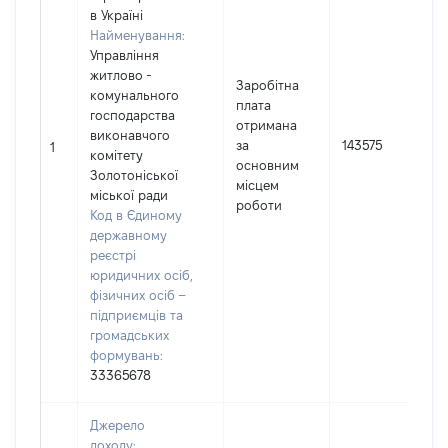
в Україні
Найменування:
Управління
житлово -
Заробітна
комунального
плата
господарства
отримана
виконавчого
за
143575
1
комітету
основним
Золотоніської
місцем
міської ради
роботи
Код в Єдиному
державному
реєстрі
юридичних осіб,
фізичних осіб –
підприємців та
громадських
формувань:
33365678
Джерело
доходу: