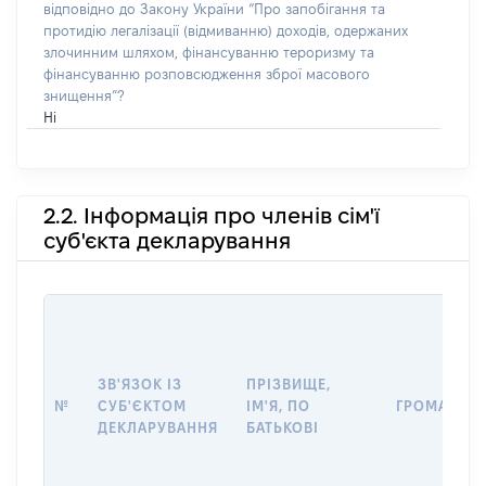
відповідно до Закону України “Про запобігання та
протидію легалізації (відмиванню) доходів, одержаних
злочинним шляхом, фінансуванню тероризму та
фінансуванню розповсюдження зброї масового
знищення”?
Ні
2.2. Інформація про членів сім'ї
суб'єкта декларування
ЗВ'ЯЗОК ІЗ
ПРІЗВИЩЕ,
№
СУБ'ЄКТОМ
ІМ'Я, ПО
ГРОМАДЯН
ДЕКЛАРУВАННЯ
БАТЬКОВІ