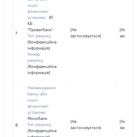
іншої
фінансової
установи:
АТ
КБ
"Приватбанк"
[Не
[Не
7
Тип рахунку:
застосовується]
застосов
[Конфіденційна
інформація]
Номер
рахунку:
[Конфіденційна
інформація]
Найменування
банку або
іншої
фінансової
установи:
Монобанк
[Не
[Не
Тип рахунку:
8
застосовується]
застосов
[Конфіденційна
інформація]