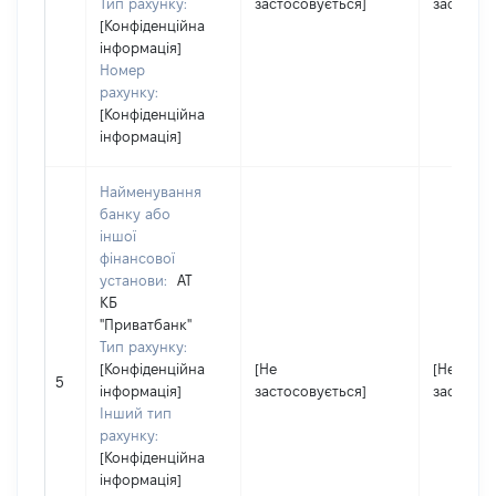
Тип рахунку:
застосовується]
застосов
[Конфіденційна
інформація]
Номер
рахунку:
[Конфіденційна
інформація]
Найменування
банку або
іншої
фінансової
установи:
АТ
КБ
"Приватбанк"
Тип рахунку:
[Конфіденційна
[Не
[Не
5
інформація]
застосовується]
застосов
Інший тип
рахунку:
[Конфіденційна
інформація]