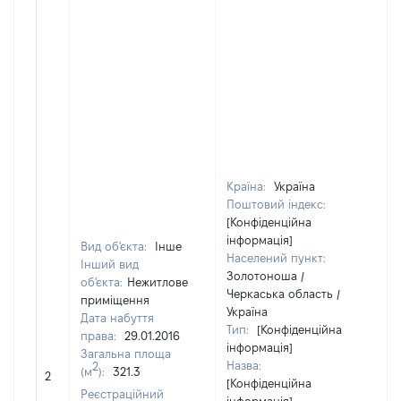
Країна:
Україна
Поштовий індекс:
[Конфіденційна
інформація]
Вид об'єкта:
Інше
Населений пункт:
Інший вид
Золотоноша /
об'єкта:
Нежитлове
Черкаська область /
приміщення
Україна
Дата набуття
Тип:
[Конфіденційна
права:
29.01.2016
інформація]
Загальна площа
Назва:
2
(м
):
321.3
50
2
[Конфіденційна
Реєстраційний