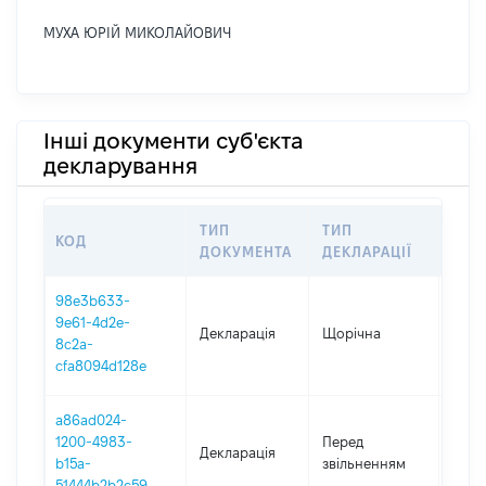
МУХА ЮРІЙ МИКОЛАЙОВИЧ
Інші документи суб'єкта
декларування
ТИП
ТИП
КОД
ПЕР
ДОКУМЕНТА
ДЕКЛАРАЦІЇ
98e3b633-
9e61-4d2e-
Декларація
Щорічна
2023
8c2a-
cfa8094d128e
a86ad024-
01.01
1200-4983-
Перед
Декларація
-
b15a-
звільненням
21.0
51444b2b2c59