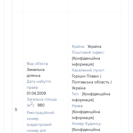
Країна:
Україна
Поштовий індекс:
[Конфіденційна
Вид об'єкта:
інформація]
Земельна
Населений пункт:
ділянка
Горішні Плавні /
Дата набуття
Полтавська область /
права:
Україна
01.04.2009
Тип:
[Конфіденційна
Загальна площа
інформація]
2
(м
):
980
Назва:
[Не
5
[Конфіденційна
заст
Реєстраційний
інформація]
номер
Номер будинку:
(кадастровий
[Конфіденційна
номер для