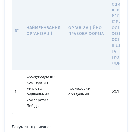
ЄДИНОМ
ДЕРЖАВ
РЕЄСТРІ
ЮРИДИЧ
НАЙМЕНУВАННЯ
ОРГАНІЗАЦІЙНО-
ОСІБ,
№
ОРГАНІЗАЦІЇ
ПРАВОВА ФОРМА
ФІЗИЧНИ
ОСІБ –
ПІДПРИЄ
ТА
ГРОМАДС
ФОРМУВ
Обслуговуючий
кооператив
житлово-
Громадське
35713346
1
будівельний
об’єднання
кооператив
Лебідь
Документ підписано: