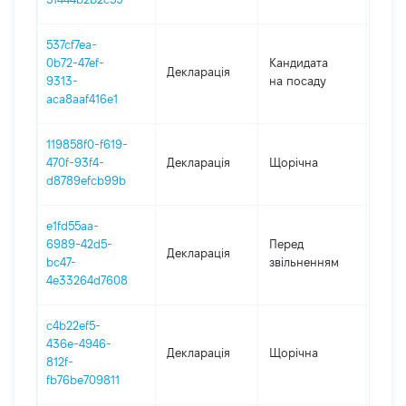
537cf7ea-
0b72-47ef-
Кандидата
Декларація
2022
9313-
на посаду
aca8aaf416e1
119858f0-f619-
470f-93f4-
Декларація
Щорічна
2021
d8789efcb99b
e1fd55aa-
01.01
6989-42d5-
Перед
Декларація
-
bc47-
звільненням
16.11
4e33264d7608
c4b22ef5-
436e-4946-
Декларація
Щорічна
2020
812f-
fb76be709811