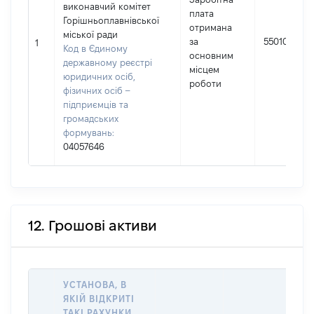
виконавчий комітет
плата
Горішньоплавнівської
отримана
міської ради
за
550108
1
Код в Єдиному
основним
державному реєстрі
місцем
юридичних осіб,
роботи
фізичних осіб –
підприємців та
громадських
формувань:
04057646
12. Грошові активи
УСТАНОВА, В
ЯКІЙ ВІДКРИТІ
ТАКІ РАХУНКИ