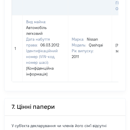
ГРОШ
ОЦІНК
Вид майна:
Автомобіль
легковий
Дата набуття
Марка:
Nissan
права:
06.03.2012
Модель:
Qashqai
[Не
1
Ідентифікаційний
Рік випуску:
застосо
номер (VIN-код,
2011
номер шасі):
[Конфіденційна
інформація]
7. Цінні папери
У суб'єкта декларування чи членів його сім'ї відсутні