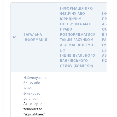
ІНФОРМАЦІЯ ПРО
ФІЗИЧНУ АБО
ІНФОРМ
ЮРИДИЧНУ
ПРО ФІ
ОСОБУ, ЯКА МАЄ
АБО Ю
ПРАВО
ОСОБУ,
ЗАГАЛЬНА
РОЗПОРЯДЖАТИСЯ
ВІДКРИ
№
ІНФОРМАЦІЯ
ТАКИМ РАХУНКОМ
РАХУНО
АБО МАЄ ДОСТУП
ІМ’Я СУ
ДО
ДЕКЛАР
ІНДИВІДУАЛЬНОГО
АБО ЧЛ
БАНКІВСЬКОГО
ЙОГО СІ
СЕЙФУ (КОМІРКИ)
Найменування
банку або
іншої
фінансової
установи:
Акціонерне
товариство
"Укрсиббанк"