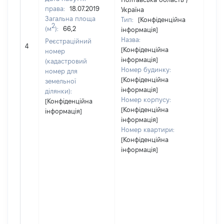
права:
18.07.2019
Україна
Загальна площа
Тип:
[Конфіденційна
2
(м
):
66,2
інформація]
Назва:
[Не
Реєстраційний
4
[Конфіденційна
заст
номер
інформація]
(кадастровий
Номер будинку:
номер для
[Конфіденційна
земельної
інформація]
ділянки):
Номер корпусу:
[Конфіденційна
[Конфіденційна
інформація]
інформація]
Номер квартири:
[Конфіденційна
інформація]