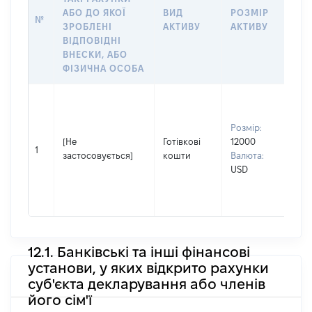
ІН
АБО ДО ЯКОЇ
ВИД
РОЗМІР
№
ЩО
ЗРОБЛЕНІ
АКТИВУ
АКТИВУ
НА
ВІДПОВІДНІ
ВНЕСКИ, АБО
ФІЗИЧНА ОСОБА
Вла
Прі
Розмір:
Му
[Не
Готівкові
12000
Ім'
1
застосовується]
кошти
Валюта:
По 
USD
(за
ная
Ми
12.1. Банківські та інші фінансові
установи, у яких відкрито рахунки
суб'єкта декларування або членів
його сім'ї