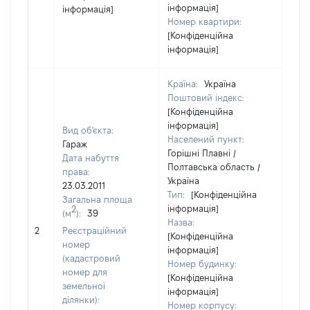
інформація]
інформація]
Номер квартири:
[Конфіденційна
інформація]
Країна:
Україна
Поштовий індекс:
[Конфіденційна
інформація]
Вид об'єкта:
Населений пункт:
Гараж
Горішні Плавні /
Дата набуття
Полтавська область /
права:
Україна
23.03.2011
Тип:
[Конфіденційна
Загальна площа
інформація]
2
(м
):
39
Назва:
[Не
2
Реєстраційний
[Конфіденційна
заст
номер
інформація]
(кадастровий
Номер будинку:
номер для
[Конфіденційна
земельної
інформація]
ділянки):
Номер корпусу: