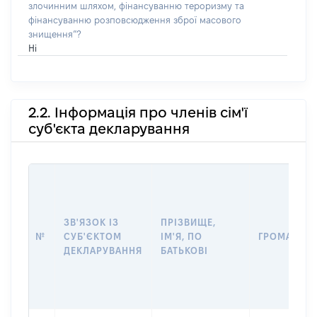
злочинним шляхом, фінансуванню тероризму та
фінансуванню розповсюдження зброї масового
знищення”?
Ні
2.2. Інформація про членів сім'ї
суб'єкта декларування
ЗВ'ЯЗОК ІЗ
ПРІЗВИЩЕ,
№
СУБ'ЄКТОМ
ІМ'Я, ПО
ГРОМАДЯН
ДЕКЛАРУВАННЯ
БАТЬКОВІ