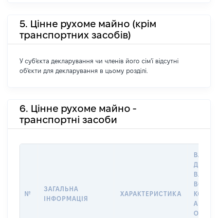
5. Цінне рухоме майно (крім
транспортних засобів)
У суб'єкта декларування чи членів його сім'ї відсутні
об'єкти для декларування в цьому розділі.
6. Цінне рухоме майно -
транспортні засоби
ВАРТІС
ДАТУ Н
ВЛАСН
ВОЛОД
ЗАГАЛЬНА
№
ХАРАКТЕРИСТИКА
КОРИС
ІНФОРМАЦІЯ
АБО З
ОСТА