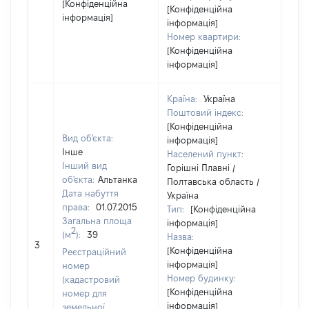
[Конфіденційна
[Конфіденційна
інформація]
інформація]
Номер квартири:
[Конфіденційна
інформація]
Країна:
Україна
Поштовий індекс:
[Конфіденційна
Вид об'єкта:
інформація]
Інше
Населений пункт:
Інший вид
Горішні Плавні /
об'єкта:
Альтанка
Полтавська область /
Дата набуття
Україна
права:
01.07.2015
Тип:
[Конфіденційна
Загальна площа
інформація]
2
(м
):
39
Назва:
[Не
3
[Конфіденційна
заст
Реєстраційний
інформація]
номер
Номер будинку:
(кадастровий
[Конфіденційна
номер для
інформація]
земельної