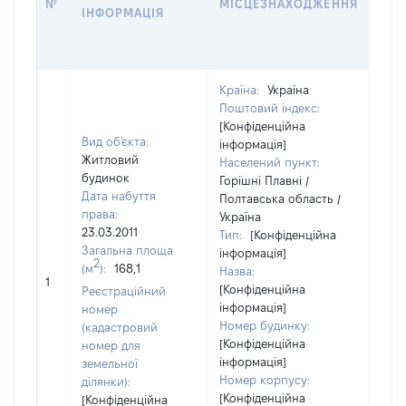
№
МІСЦЕЗНАХОДЖЕННЯ
ІНФОРМАЦІЯ
ОС
ГР
ОЦ
Країна:
Україна
Поштовий індекс:
[Конфіденційна
Вид об'єкта:
інформація]
Житловий
Населений пункт:
будинок
Горішні Плавні /
Дата набуття
Полтавська область /
права:
Україна
23.03.2011
Тип:
[Конфіденційна
Загальна площа
інформація]
2
(м
):
168,1
Назва:
[Не
1
[Конфіденційна
заст
Реєстраційний
інформація]
номер
Номер будинку:
(кадастровий
[Конфіденційна
номер для
інформація]
земельної
Номер корпусу:
ділянки):
[Конфіденційна
[Конфіденційна