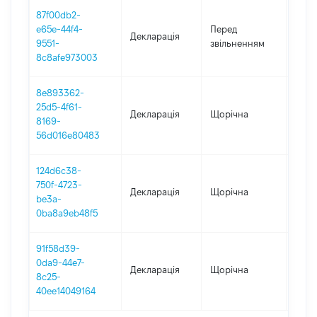
87f00db2-
01.01
e65e-44f4-
Перед
Декларація
-
9551-
звільненням
12.11
8c8afe973003
8e893362-
25d5-4f61-
Декларація
Щорічна
2018
8169-
56d016e80483
124d6c38-
750f-4723-
Декларація
Щорічна
2017
be3a-
0ba8a9eb48f5
91f58d39-
0da9-44e7-
Декларація
Щорічна
2016
8c25-
40ee14049164