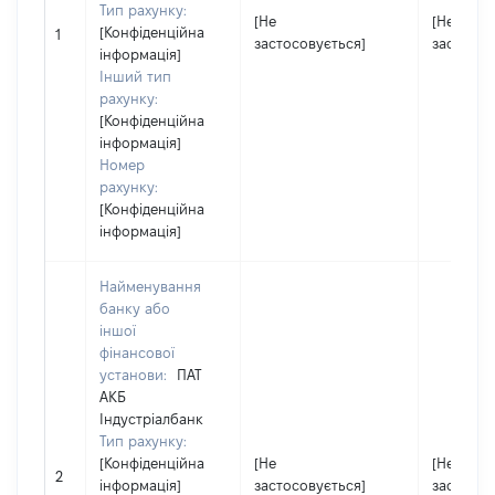
Тип рахунку:
[Не
[Не
[Конфіденційна
1
застосовується]
застосов
інформація]
Інший тип
рахунку:
[Конфіденційна
інформація]
Номер
рахунку:
[Конфіденційна
інформація]
Найменування
банку або
іншої
фінансової
установи:
ПАТ
АКБ
Індустріалбанк
Тип рахунку:
[Конфіденційна
[Не
[Не
2
інформація]
застосовується]
застосов