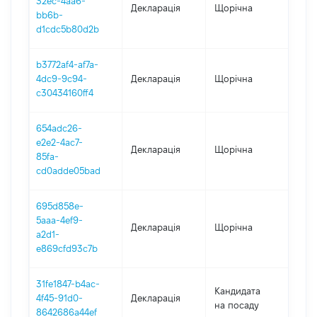
32ec-4aa6-
Декларація
Щорічна
202
bb6b-
d1cdc5b80d2b
b3772af4-af7a-
4dc9-9c94-
Декларація
Щорічна
202
c30434160ff4
654adc26-
e2e2-4ac7-
Декларація
Щорічна
202
85fa-
cd0adde05bad
695d858e-
5aaa-4ef9-
Декларація
Щорічна
202
a2d1-
e869cfd93c7b
31fe1847-b4ac-
Кандидата
4f45-91d0-
Декларація
201
на посаду
8642686a44ef