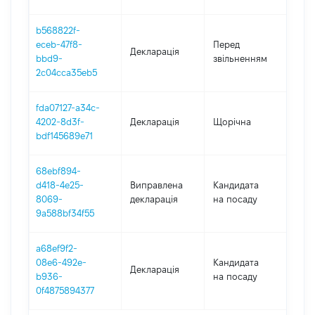
b568822f-
01.0
eceb-47f8-
Перед
Декларація
-
bbd9-
звільненням
05.
2c04cca35eb5
fda07127-a34c-
4202-8d3f-
Декларація
Щорічна
201
bdf145689e71
68ebf894-
d418-4e25-
Виправлена
Кандидата
201
8069-
декларація
на посаду
9a588bf34f55
a68ef9f2-
08e6-492e-
Кандидата
Декларація
201
b936-
на посаду
0f4875894377