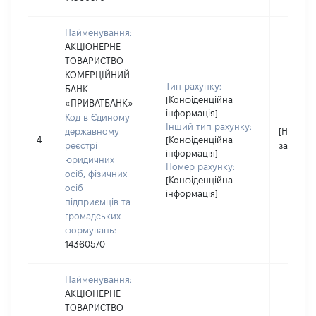
Найменування:
АКЦІОНЕРНЕ
ТОВАРИСТВО
КОМЕРЦІЙНИЙ
Тип рахунку:
БАНК
[Конфіденційна
«ПРИВАТБАНК»
інформація]
Код в Єдиному
Інший тип рахунку:
державному
[Не
4
[Конфіденційна
реєстрі
застосо
інформація]
юридичних
Номер рахунку:
осіб, фізичних
[Конфіденційна
осіб –
інформація]
підприємців та
громадських
формувань:
14360570
Найменування:
АКЦІОНЕРНЕ
ТОВАРИСТВО