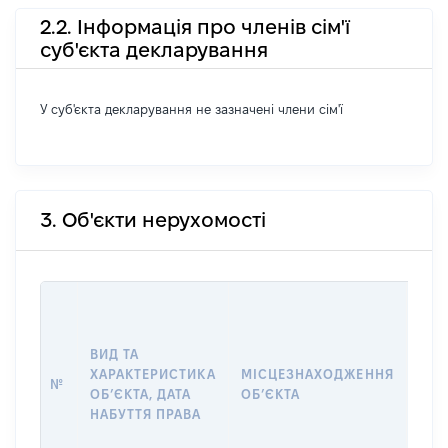
2.2. Інформація про членів сім'ї
суб'єкта декларування
У суб'єкта декларування не зазначені члени сім'ї
3. Об'єкти нерухомості
ВАР
ДАТ
НАБ
ВИД ТА
ПРА
ХАРАКТЕРИСТИКА
МІСЦЕЗНАХОДЖЕННЯ
№
ЗА
ОБʼЄКТА, ДАТА
ОБʼЄКТА
ОС
НАБУТТЯ ПРАВА
ГР
ОЦІ