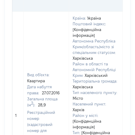
ГРН
Країна:
Україна
Поштовий індекс:
[Конфіденційна
інформація]
Автономна Республіка
Крим/область/місто зі
спеціальним статусом:
Харківська
Район в області та
Автономній Республіці
Вид об'єкта:
Крим:
Харківський
Квартира
Територіальна громада:
Дата набуття
Харківська
Тип населеного пункту:
права:
27.07.2016
539
Місто
Загальна площа
Тип
2
Населений пункт:
(м
):
28,9
варт
Харків
обʼє
Реєстраційний
1
Район у місті:
варт
номер
[Конфіденційна
дату
(кадастровий
інформація]
набу
номер для
Тип:
[Конфіденційна