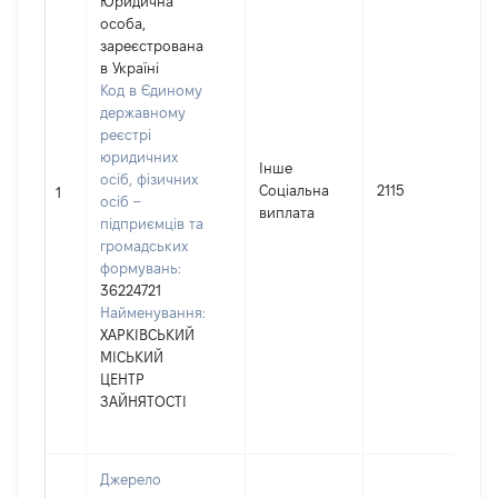
Юридична
особа,
зареєстрована
в Україні
Код в Єдиному
державному
реєстрі
юридичних
Інше
осіб, фізичних
Соціальна
2115
1
осіб –
виплата
підприємців та
громадських
формувань:
36224721
Найменування:
ХАРКІВСЬКИЙ
МІСЬКИЙ
ЦЕНТР
ЗАЙНЯТОСТІ
Джерело