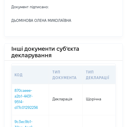
Документ підписано:
ДЬОМІНОВА ОЛЕНА МИКОЛАЇВНА
Інші документи суб'єкта
декларування
ТИП
ТИП
КОД
ПЕ
ДОКУМЕНТА
ДЕКЛАРАЦІЇ
870caeee-
a2b1-443f-
Декларація
Щорічна
202
9514-
d77c01292256
9c3ec9b1-