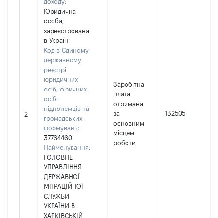
доходу:
Юридична
особа,
зареєстрована
в Україні
Код в Єдиному
державному
реєстрі
юридичних
Заробітна
осіб, фізичних
плата
осіб –
отримана
підприємців та
за
132505
2
громадських
основним
формувань:
місцем
37764460
роботи
Найменування:
ГОЛОВНЕ
УПРАВЛІННЯ
ДЕРЖАВНОЇ
МІГРАЦІЙНОЇ
СЛУЖБИ
УКРАЇНИ В
ХАРКІВСЬКІЙ