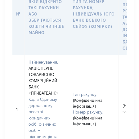
ЯКІЙ ВІДКРИТО
ТИП ТА НОМЕР
ПРАВО
ТАКІ РАХУНКИ
РАХУНКА,
РОЗПО
№
АБО
ІНДИВІДУАЛЬНОГО
ТАКИМ
ЗБЕРІГАЮТЬСЯ
БАНКІВСЬКОГО
АБО М
КОШТИ ЧИ ІНШЕ
СЕЙФУ (КОМІРКИ)
ДО
МАЙНО
ІНДИВ
БАНКІ
СЕЙФУ 
Найменування:
АКЦІОНЕРНЕ
ТОВАРИСТВО
КОМЕРЦІЙНИЙ
БАНК
«ПРИВАТБАНК»
Тип рахунку:
Код в Єдиному
[Конфіденційна
державному
[Не
інформація]
1
реєстрі
застосо
Номер рахунку:
юридичних
[Конфіденційна
інформація]
осіб, фізичних
осіб –
підприємців та