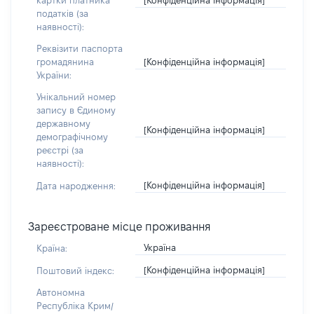
картки платника
податків (за
наявності):
Реквізити паспорта
[Конфіденційна інформація]
громадянина
України:
Унікальний номер
запису в Єдиному
державному
[Конфіденційна інформація]
демографічному
реєстрі (за
наявності):
[Конфіденційна інформація]
Дата народження:
Зареєстроване місце проживання
Україна
Країна:
[Конфіденційна інформація]
Поштовий індекс:
Автономна
Республіка Крим/