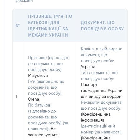
держави
ПРІЗВИЩЕ, ІМ’Я, ПО
БАТЬКОВІ ДЛЯ
ДОКУМЕНТ, ЩО
№
ІДЕНТИФІКАЦІЇ ЗА
ПОСВІДЧУЄ ОСОБУ
МЕЖАМИ УКРАЇНИ
Країна, в якій видано
документ, що
Прізвище (відповідно
посвідчує особу:
до документа, що
Україна
посвідчує особу):
Тип документа, що
Malysheva
посвідчує особу:
Ім’я (відповідно до
Паспорт
документа, що
громадянина України
посвідчує особу):
1
для виїзду за кордон
Olena
Реквізити документа,
По батькові
що посвідчує особу:
(відповідно до
[Конфіденційна
документа, що
інформація]
посвідчує особу) (за
Ідентифікаційний
наявності):
Не
номер (за наявності):
застосовується
[Конфіденційна