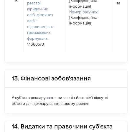
6
[Конфіденційна
реєстрі
застосо
інформація]
юридичних
Номер рахунку:
осіб, фізичних
[Конфіденційна
осіб –
інформація]
підприємців та
громадських
формувань:
14360570
13. Фінансові зобов'язання
У суб'єкта декларування чи членів його сім'ї відсутні
об'єкти для декларування в цьому розділі.
14. Видатки та правочини суб'єкта