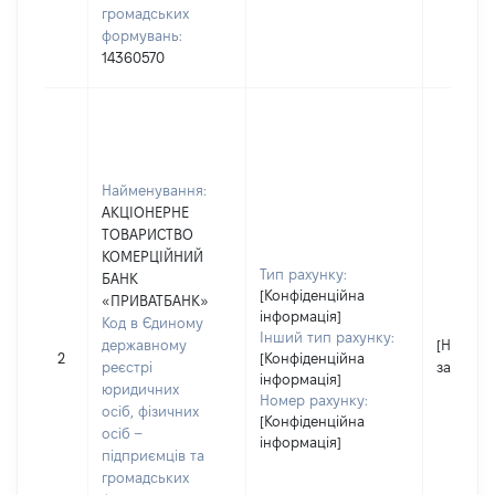
громадських
формувань:
14360570
Найменування:
АКЦІОНЕРНЕ
ТОВАРИСТВО
КОМЕРЦІЙНИЙ
Тип рахунку:
БАНК
[Конфіденційна
«ПРИВАТБАНК»
інформація]
Код в Єдиному
Інший тип рахунку:
державному
[Не
2
[Конфіденційна
реєстрі
застосо
інформація]
юридичних
Номер рахунку:
осіб, фізичних
[Конфіденційна
осіб –
інформація]
підприємців та
громадських