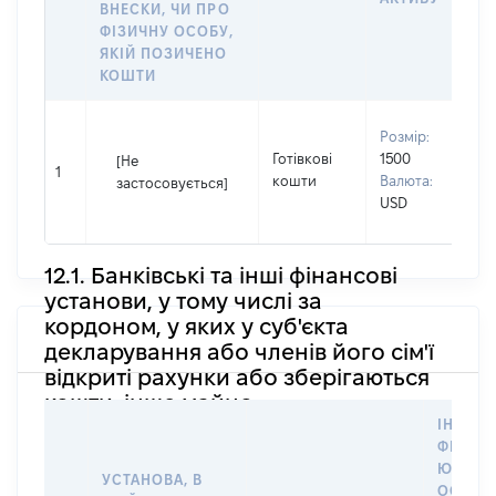
ВНЕСКИ, ЧИ ПРО
ФІЗИЧНУ ОСОБУ,
ЯКІЙ ПОЗИЧЕНО
КОШТИ
В
Розмір:
П
Готівкові
1500
[Не
І
1
кошти
Валюта:
застосовується]
П
USD
н
12.1. Банківські та інші фінансові
установи, у тому числі за
кордоном, у яких у суб'єкта
декларування або членів його сім'ї
відкриті рахунки або зберігаються
кошти, інше майно
ІНФОР
ФІЗИЧН
ЮРИДИ
УСТАНОВА, В
ОСОБУ,