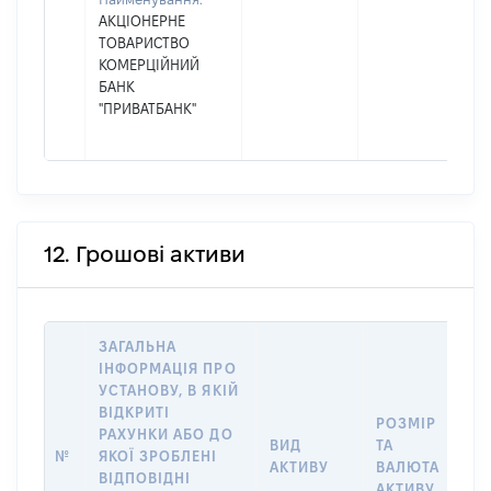
АКЦІОНЕРНЕ
ТОВАРИСТВО
КОМЕРЦІЙНИЙ
БАНК
"ПРИВАТБАНК"
12. Грошові активи
ЗАГАЛЬНА
ІНФОРМАЦІЯ ПРО
УСТАНОВУ, В ЯКІЙ
ВІДКРИТІ
РОЗМІР
І
РАХУНКИ АБО ДО
ВИД
ТА
О
№
ЯКОЇ ЗРОБЛЕНІ
АКТИВУ
ВАЛЮТА
О
ВІДПОВІДНІ
АКТИВУ