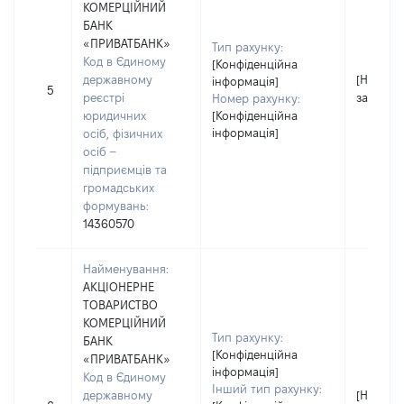
КОМЕРЦІЙНИЙ
БАНК
«ПРИВАТБАНК»
Тип рахунку:
Код в Єдиному
[Конфіденційна
державному
[Не
інформація]
5
реєстрі
застосо
Номер рахунку:
юридичних
[Конфіденційна
інформація]
осіб, фізичних
осіб –
підприємців та
громадських
формувань:
14360570
Найменування:
АКЦІОНЕРНЕ
ТОВАРИСТВО
КОМЕРЦІЙНИЙ
Тип рахунку:
БАНК
[Конфіденційна
«ПРИВАТБАНК»
інформація]
Код в Єдиному
Інший тип рахунку:
державному
[Не