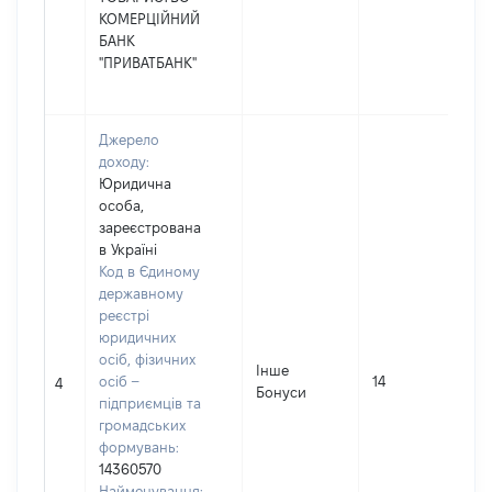
КОМЕРЦІЙНИЙ
БАНК
"ПРИВАТБАНК"
Джерело
доходу:
Юридична
особа,
зареєстрована
в Україні
Код в Єдиному
державному
реєстрі
юридичних
осіб, фізичних
Інше
осіб –
14
4
Бонуси
підприємців та
громадських
формувань:
14360570
Найменування: