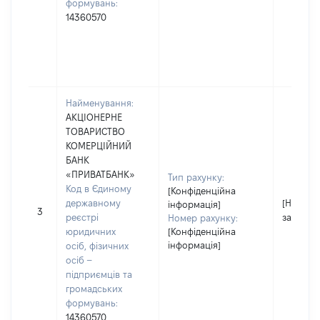
формувань:
14360570
Найменування:
АКЦІОНЕРНЕ
ТОВАРИСТВО
КОМЕРЦІЙНИЙ
БАНК
«ПРИВАТБАНК»
Тип рахунку:
Код в Єдиному
[Конфіденційна
державному
[Не
інформація]
3
реєстрі
застосо
Номер рахунку:
юридичних
[Конфіденційна
інформація]
осіб, фізичних
осіб –
підприємців та
громадських
формувань:
14360570