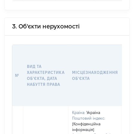
3. Об'єкти нерухомості
ВАР
ДАТ
НАБ
ВИД ТА
ПРА
ХАРАКТЕРИСТИКА
МІСЦЕЗНАХОДЖЕННЯ
№
ЗА
ОБʼЄКТА, ДАТА
ОБʼЄКТА
ОС
НАБУТТЯ ПРАВА
ГР
ОЦІ
ГРН
Країна:
Україна
Поштовий індекс:
[Конфіденційна
інформація]