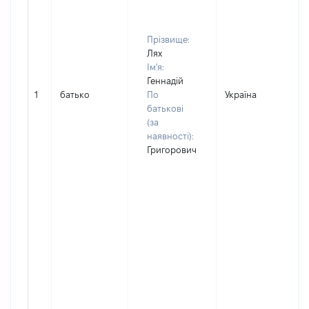
Прізвище:
Лях
Ім'я:
Геннадій
1
батько
По
Україна
Д
батькові
(за
наявності):
Григорович