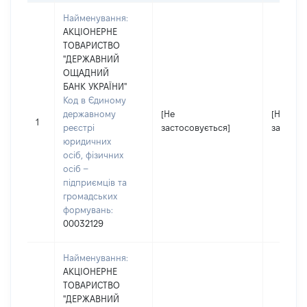
Найменування:
АКЦІОНЕРНЕ
ТОВАРИСТВО
"ДЕРЖАВНИЙ
ОЩАДНИЙ
БАНК УКРАЇНИ"
Код в Єдиному
державному
[Не
[Не
1
реєстрі
застосовується]
застосо
юридичних
осіб, фізичних
осіб –
підприємців та
громадських
формувань:
00032129
Найменування:
АКЦІОНЕРНЕ
ТОВАРИСТВО
"ДЕРЖАВНИЙ