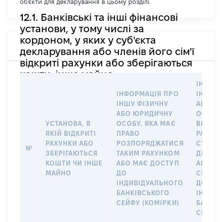
об'єкти для декларування в цьому розділі.
12.1. Банківські та інші фінансові
установи, у тому числі за
кордоном, у яких у суб'єкта
декларування або членів його сім'ї
відкриті рахунки або зберігаються
кошти, інше майно
ІНФОР
ІНФОРМАЦІЯ ПРО
ІНШУ 
ІНШУ ФІЗИЧНУ
АБО Ю
АБО ЮРИДИЧНУ
ОСОБУ,
УСТАНОВА, В
ОСОБУ, ЯКА МАЄ
ВІДКР
ЯКІЙ ВІДКРИТІ
ПРАВО
РАХУНО
РАХУНКИ АБО
РОЗПОРЯДЖАТИСЯ
СУБ’ЄК
№
ЗБЕРІГАЮТЬСЯ
ТАКИМ РАХУНКОМ
ДЕКЛА
КОШТИ ЧИ ІНШЕ
АБО МАЄ ДОСТУП
АБО ЧЛ
МАЙНО
ДО
СІМ’Ї 
ІНДИВІДУАЛЬНОГО
ДОГОВ
БАНКІВСЬКОГО
ІНДИВ
СЕЙФУ (КОМІРКИ)
БАНКІ
СЕЙФУ 