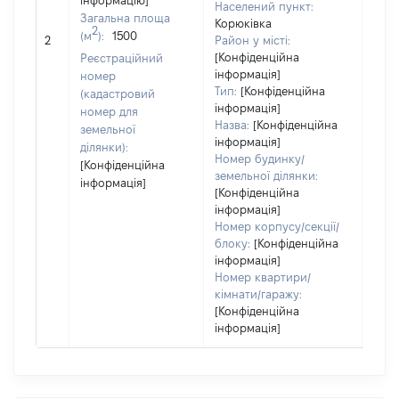
інформацію]
Населений пункт:
Загальна площа
Корюківка
2
(м
):
1500
[Не 
2
Район у місті:
[Конфіденційна
Реєстраційний
інформація]
номер
Тип:
[Конфіденційна
(кадастровий
інформація]
номер для
Назва:
[Конфіденційна
земельної
інформація]
ділянки):
Номер будинку/
[Конфіденційна
земельної ділянки:
інформація]
[Конфіденційна
інформація]
Номер корпусу/секції/
блоку:
[Конфіденційна
інформація]
Номер квартири/
кімнати/гаражу:
[Конфіденційна
інформація]