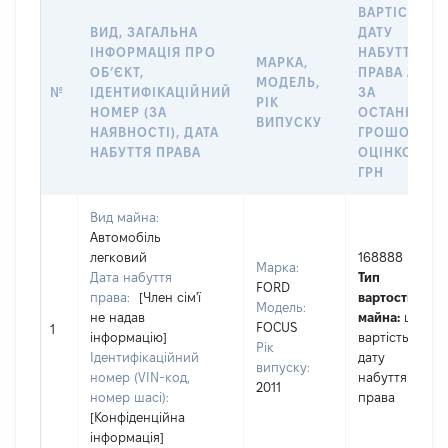
ВАРТІСТЬ Н
ВИД, ЗАГАЛЬНА
ДАТУ
ІНФОРМАЦІЯ ПРО
НАБУТТЯ
МАРКА,
ОБʼЄКТ,
ПРАВА АБО
МОДЕЛЬ,
№
ІДЕНТИФІКАЦІЙНИЙ
ЗА
РІК
НОМЕР (ЗА
ОСТАННЬО
ВИПУСКУ
НАЯВНОСТІ), ДАТА
ГРОШОВОЮ
НАБУТТЯ ПРАВА
ОЦІНКОЮ,
ГРН
Вид майна:
Автомобіль
легковий
168888
Марка:
Дата набуття
Тип
FORD
права:
[Член сім'ї
вартості
Модель:
не надав
майна:
це
FOCUS
1
інформацію]
вартість на
Рік
Ідентифікаційний
дату
випуску:
номер (VIN-код,
набуття
2011
номер шасі):
права
[Конфіденційна
інформація]