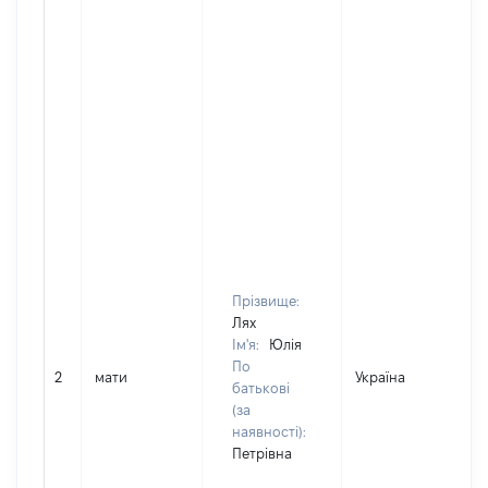
Прізвище:
Лях
Ім'я:
Юлія
По
2
мати
Україна
Д
батькові
(за
наявності):
Петрівна