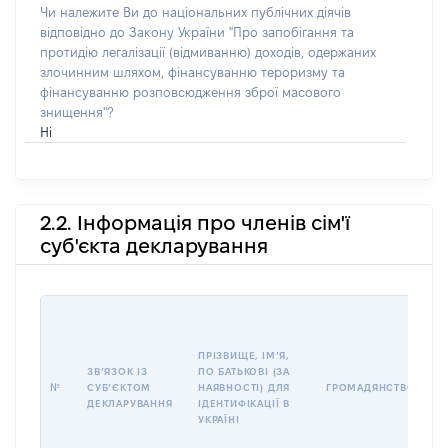
Чи належите Ви до національних публічних діячів
відповідно до Закону України "Про запобігання та
протидію легалізації (відмиванню) доходів, одержаних
злочинним шляхом, фінансуванню тероризму та
фінансуванню розповсюдження зброї масового
знищення"?
Ні
2.2. Інформація про членів сім'ї
суб'єкта декларування
П
І
Б
ПРІЗВИЩЕ, ІМʼЯ,
І
ЗВʼЯЗОК ІЗ
ПО БАТЬКОВІ (ЗА
№
СУБʼЄКТОМ
НАЯВНОСТІ) ДЛЯ
ГРОМАДЯНСТВО
У
ДЕКЛАРУВАННЯ
ІДЕНТИФІКАЦІЇ В
Д
УКРАЇНІ