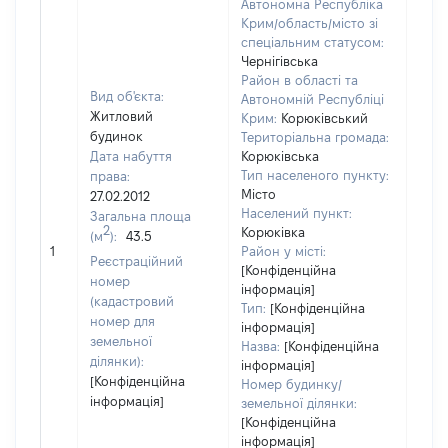
Автономна Республіка
Крим/область/місто зі
спеціальним статусом:
Чернігівська
Район в області та
Вид об'єкта:
Автономній Республіці
Житловий
Крим:
Корюківський
будинок
Територіальна громада:
Дата набуття
Корюківська
Тип населеного пункту:
права:
988
Місто
27.02.2012
Тип
Населений пункт:
Загальна площа
варт
2
Корюківка
(м
):
43.5
обʼє
1
Район у місті:
варт
Реєстраційний
[Конфіденційна
дату
номер
інформація]
набу
(кадастровий
Тип:
[Конфіденційна
пра
номер для
інформація]
земельної
Назва:
[Конфіденційна
ділянки):
інформація]
[Конфіденційна
Номер будинку/
інформація]
земельної ділянки:
[Конфіденційна
інформація]