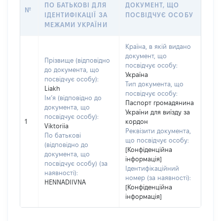
ПО БАТЬКОВІ ДЛЯ
ДОКУМЕНТ, ЩО
№
ІДЕНТИФІКАЦІЇ ЗА
ПОСВІДЧУЄ ОСОБУ
МЕЖАМИ УКРАЇНИ
Країна, в якій видано
документ, що
Прізвище (відповідно
посвідчує особу:
до документа, що
Україна
посвідчує особу):
Тип документа, що
Liakh
посвідчує особу:
Ім’я (відповідно до
Паспорт громадянина
документа, що
України для виїзду за
посвідчує особу):
1
кордон
Viktoriia
Реквізити документа,
По батькові
що посвідчує особу:
(відповідно до
[Конфіденційна
документа, що
інформація]
посвідчує особу) (за
Ідентифікаційний
наявності):
номер (за наявності):
HENNADIIVNA
[Конфіденційна
інформація]