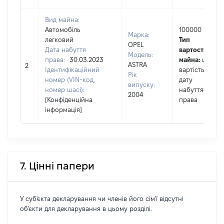
Вид майна:
Автомобіль
100000
Марка:
легковий
Тип
OPEL
Дата набуття
вартості
Модель:
права:
30.03.2023
майна:
це
ASTRA
2
Ідентифікаційний
вартість на
Рік
номер (VIN-код,
дату
випуску:
номер шасі):
набуття
2004
[Конфіденційна
права
інформація]
7. Цінні папери
У суб'єкта декларування чи членів його сім'ї відсутні
об'єкти для декларування в цьому розділі.