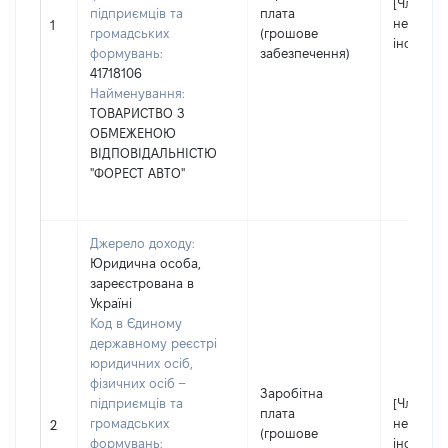
[Член сім
підприємців та
плата
не надав
1
громадських
(грошове
інформа
формувань:
забезпечення)
41718106
Найменування:
ТОВАРИСТВО З
ОБМЕЖЕНОЮ
ВІДПОВІДАЛЬНІСТЮ
"ФОРЕСТ АВТО"
Джерело доходу:
Юридична особа,
зареєстрована в
Україні
Код в Єдиному
державному реєстрі
юридичних осіб,
фізичних осіб –
Заробітна
підприємців та
[Член сім
плата
громадських
не надав
2
(грошове
формувань:
інформа