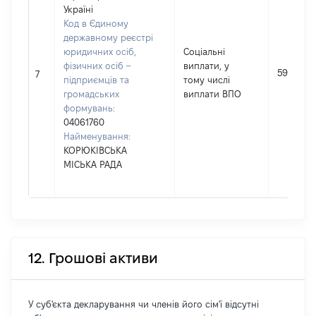
Україні
Код в Єдиному
державному реєстрі
юридичних осіб,
Соціальні
фізичних осіб –
виплати, у
590
7
підприємців та
тому числі
громадських
виплати ВПО
формувань:
04061760
Найменування:
КОРЮКІВСЬКА
МІСЬКА РАДА
12. Грошові активи
У суб'єкта декларування чи членів його сім'ї відсутні