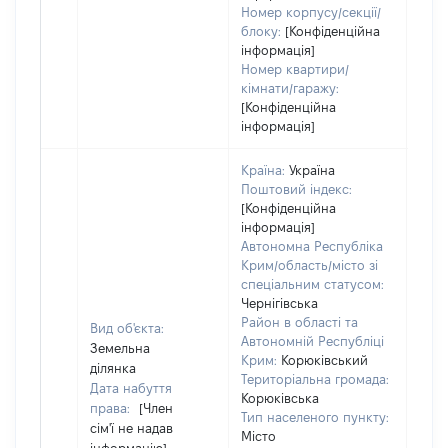
Номер корпусу/секції/
блоку:
[Конфіденційна
інформація]
Номер квартири/
кімнати/гаражу:
[Конфіденційна
інформація]
Країна:
Україна
Поштовий індекс:
[Конфіденційна
інформація]
Автономна Республіка
Крим/область/місто зі
спеціальним статусом:
Чернігівська
Район в області та
Вид об'єкта:
Автономній Республіці
Земельна
Крим:
Корюківський
ділянка
Територіальна громада:
Дата набуття
Корюківська
права:
[Член
Тип населеного пункту:
сім'ї не надав
Місто