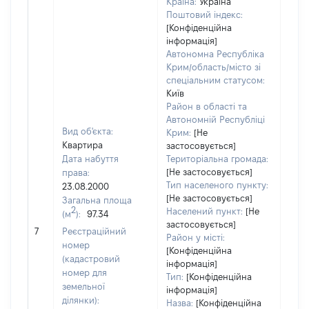
Країна:
Україна
Поштовий індекс:
[Конфіденційна
інформація]
Автономна Республіка
Крим/область/місто зі
спеціальним статусом:
Київ
Район в області та
Автономній Республіці
Вид об'єкта:
Крим:
[Не
Квартира
застосовується]
Дата набуття
Територіальна громада:
[Не застосовується]
права:
130
Тип населеного пункту:
23.08.2000
Тип
[Не застосовується]
Загальна площа
варт
2
Населений пункт:
[Не
(м
):
97.34
обʼє
застосовується]
7
Реєстраційний
варт
Район у місті:
номер
[Конфіденційна
дату
(кадастровий
інформація]
набу
номер для
Тип:
[Конфіденційна
пра
земельної
інформація]
ділянки):
Назва:
[Конфіденційна