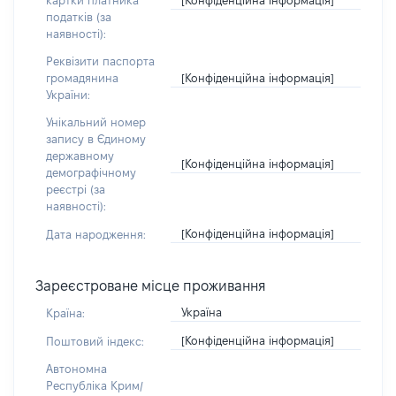
картки платника
податків (за
наявності):
Реквізити паспорта
[Конфіденційна інформація]
громадянина
України:
Унікальний номер
запису в Єдиному
державному
[Конфіденційна інформація]
демографічному
реєстрі (за
наявності):
[Конфіденційна інформація]
Дата народження:
Зареєстроване місце проживання
Україна
Країна:
[Конфіденційна інформація]
Поштовий індекс:
Автономна
Республіка Крим/