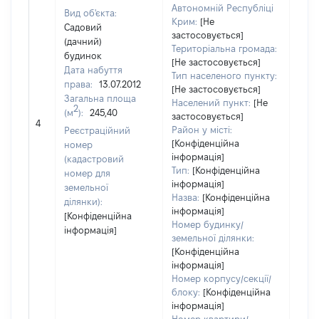
Автономній Республіці
Вид об'єкта:
Крим:
[Не
Садовий
застосовується]
(дачний)
Територіальна громада:
будинок
[Не застосовується]
Дата набуття
1327
Тип населеного пункту:
права:
13.07.2012
Тип
[Не застосовується]
Загальна площа
варт
Населений пункт:
[Не
2
(м
):
245,40
обʼє
застосовується]
4
варт
Район у місті:
Реєстраційний
дату
[Конфіденційна
номер
інформація]
набу
(кадастровий
Тип:
[Конфіденційна
пра
номер для
інформація]
земельної
Назва:
[Конфіденційна
ділянки):
інформація]
[Конфіденційна
Номер будинку/
інформація]
земельної ділянки:
[Конфіденційна
інформація]
Номер корпусу/секції/
блоку:
[Конфіденційна
інформація]