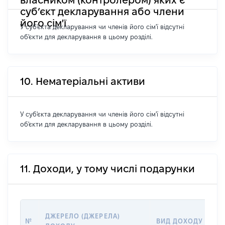
суб’єкт декларування або члени
його сім'ї
У суб'єкта декларування чи членів його сім'ї відсутні
об'єкти для декларування в цьому розділі.
10. Нематеріальні активи
У суб'єкта декларування чи членів його сім'ї відсутні
об'єкти для декларування в цьому розділі.
11. Доходи, у тому числі подарунки
Р
ДЖЕРЕЛО (ДЖЕРЕЛА)
№
ВИД ДОХОДУ
(В