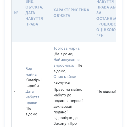
ВИД
НАБУТТЯ
ОБʼЄКТА,
ПРАВА АБО
ХАРАКТЕРИСТИКА
№
ДАТА
ЗА
ОБʼЄКТА
НАБУТТЯ
ОСТАННЬОЮ
ПРАВА
ГРОШОВОЮ
ОЦІНКОЮ,
ГРН
Торгова марка:
[Не відомо]
Найменування
виробника:
[Не
Вид
відомо]
майна:
Опис майна:
Ювелірні
каблучка
вироби
Право на майно
Дата
[Не відомо]
1
набуто до
набуття
подання першої
права:
декларації
[Не
поданої
відомо]
відповідно до
Закону «Про