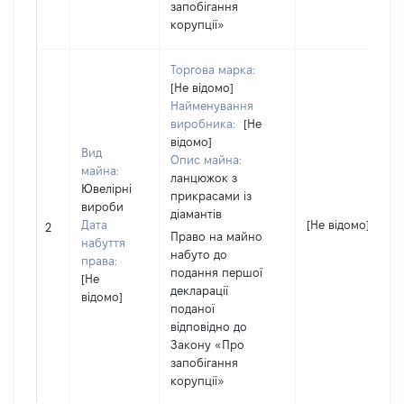
запобігання
корупції»
Торгова марка:
[Не відомо]
Найменування
виробника:
[Не
відомо]
Вид
Опис майна:
майна:
ланцюжок з
Ювелірні
прикрасами із
вироби
діамантів
Дата
[Не відомо]
2
Право на майно
набуття
набуто до
права:
подання першої
[Не
декларації
відомо]
поданої
відповідно до
Закону «Про
запобігання
корупції»