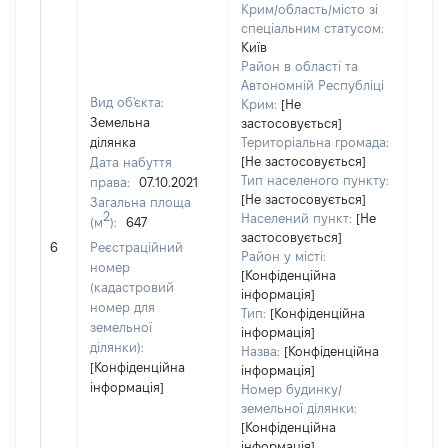
Крим/область/місто зі
спеціальним статусом:
Київ
Район в області та
Автономній Республіці
Вид об'єкта:
Крим:
[Не
Земельна
застосовується]
ділянка
Територіальна громада:
[Не застосовується]
Дата набуття
444
Тип населеного пункту:
права:
07.10.2021
Тип
[Не застосовується]
Загальна площа
варт
2
Населений пункт:
[Не
(м
):
647
обʼє
застосовується]
6
Реєстраційний
варт
Район у місті:
номер
дату
[Конфіденційна
(кадастровий
інформація]
набу
номер для
Тип:
[Конфіденційна
пра
земельної
інформація]
ділянки):
Назва:
[Конфіденційна
[Конфіденційна
інформація]
інформація]
Номер будинку/
земельної ділянки:
[Конфіденційна
інформація]