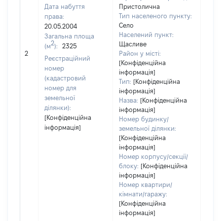
Дата набуття
Пристолична
Тип населеного пункту:
права:
438
Село
20.05.2004
Тип
Населений пункт:
Загальна площа
варт
2
Щасливе
(м
):
2325
обʼє
2
Район у місті:
варт
Реєстраційний
[Конфіденційна
дату
номер
інформація]
набу
(кадастровий
Тип:
[Конфіденційна
пра
номер для
інформація]
земельної
Назва:
[Конфіденційна
ділянки):
інформація]
[Конфіденційна
Номер будинку/
інформація]
земельної ділянки:
[Конфіденційна
інформація]
Номер корпусу/секції/
блоку:
[Конфіденційна
інформація]
Номер квартири/
кімнати/гаражу:
[Конфіденційна
інформація]