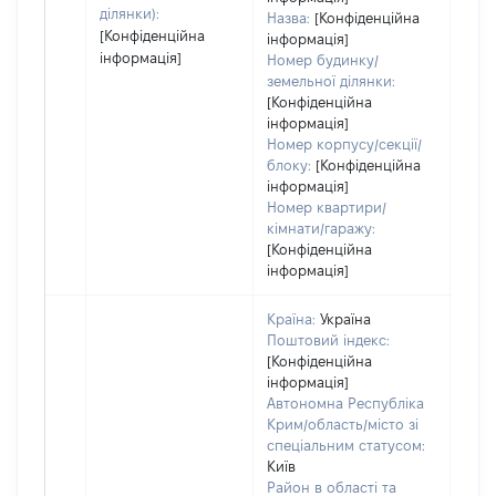
ділянки):
Назва:
[Конфіденційна
[Конфіденційна
інформація]
інформація]
Номер будинку/
земельної ділянки:
[Конфіденційна
інформація]
Номер корпусу/секції/
блоку:
[Конфіденційна
інформація]
Номер квартири/
кімнати/гаражу:
[Конфіденційна
інформація]
Країна:
Україна
Поштовий індекс:
[Конфіденційна
інформація]
Автономна Республіка
Крим/область/місто зі
спеціальним статусом:
Київ
Район в області та