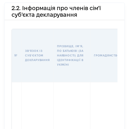
2.2. Інформація про членів сім'ї
суб'єкта декларування
П
І
Б
ПРІЗВИЩЕ, ІМʼЯ,
І
ЗВʼЯЗОК ІЗ
ПО БАТЬКОВІ (ЗА
№
СУБʼЄКТОМ
НАЯВНОСТІ) ДЛЯ
ГРОМАДЯНСТВО
У
ДЕКЛАРУВАННЯ
ІДЕНТИФІКАЦІЇ В
Д
УКРАЇНІ