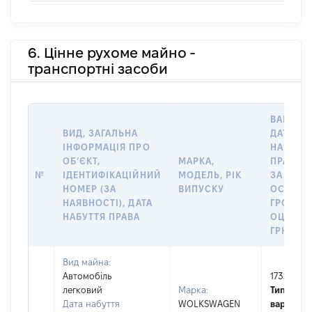
6. Цінне рухоме майно -
транспортні засоби
ВАРТІСТ
ВИД, ЗАГАЛЬНА
ДАТУ
ІНФОРМАЦІЯ ПРО
НАБУТТ
ОБʼЄКТ,
МАРКА,
ПРАВА 
№
ІДЕНТИФІКАЦІЙНИЙ
МОДЕЛЬ, РІК
ЗА
НОМЕР (ЗА
ВИПУСКУ
ОСТАН
НАЯВНОСТІ), ДАТА
ГРОШО
НАБУТТЯ ПРАВА
ОЦІНКО
ГРН
Вид майна:
Автомобіль
1732113
легковий
Марка:
Тип
Дата набуття
WOLKSWAGEN
вартості