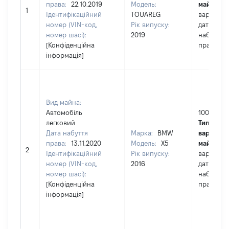
права:
22.10.2019
Модель:
майна:
ц
1
Ідентифікаційний
TOUAREG
вартість 
номер (VIN-код,
Рік випуску:
дату
номер шасі):
2019
набуття
[Конфіденційна
права
інформація]
Вид майна:
Автомобіль
1000000
легковий
Тип
Дата набуття
Марка:
BMW
вартості
права:
13.11.2020
Модель:
X5
майна:
ц
2
Ідентифікаційний
Рік випуску:
вартість 
номер (VIN-код,
2016
дату
номер шасі):
набуття
[Конфіденційна
права
інформація]