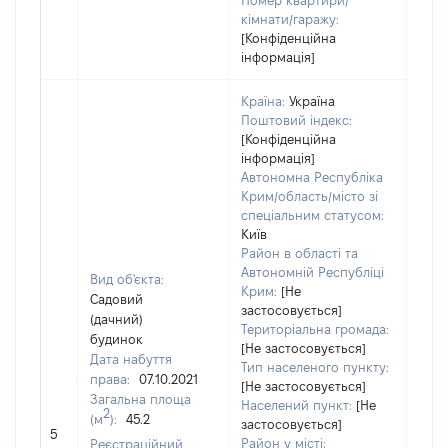
Номер квартири/
кімнати/гаражу:
[Конфіденційна
інформація]
Країна:
Україна
Поштовий індекс:
[Конфіденційна
інформація]
Автономна Республіка
Крим/область/місто зі
спеціальним статусом:
Київ
Район в області та
Автономній Республіці
Вид об'єкта:
Крим:
[Не
Садовий
застосовується]
(дачний)
Територіальна громада:
будинок
[Не застосовується]
Дата набуття
6710
Тип населеного пункту:
права:
07.10.2021
Тип
[Не застосовується]
Загальна площа
варт
Населений пункт:
[Не
2
(м
):
45.2
обʼє
застосовується]
5
варт
Район у місті:
Реєстраційний