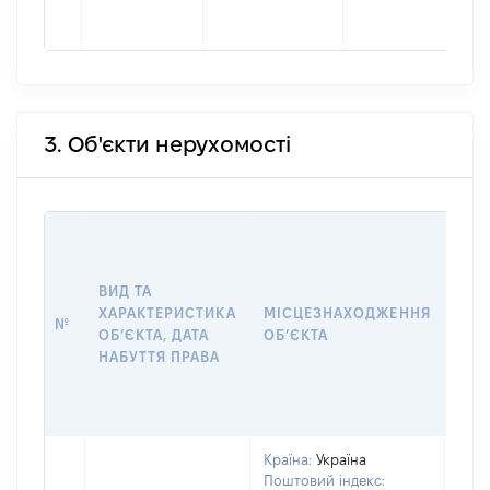
3. Об'єкти нерухомості
ВАР
ДАТ
НАБ
ВИД ТА
ПРА
ХАРАКТЕРИСТИКА
МІСЦЕЗНАХОДЖЕННЯ
№
ЗА
ОБʼЄКТА, ДАТА
ОБʼЄКТА
ОС
НАБУТТЯ ПРАВА
ГР
ОЦІ
ГРН
Країна:
Україна
Поштовий індекс: