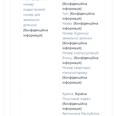
дату
[Конфіденційна
номер
інформація]
набу
(кадастровий
Тип:
[Конфіденційна
пра
номер для
інформація]
земельної
Назва:
[Конфіденційна
ділянки):
інформація]
[Конфіденційна
Номер будинку/
інформація]
земельної ділянки:
[Конфіденційна
інформація]
Номер корпусу/секції/
блоку:
[Конфіденційна
інформація]
Номер квартири/
кімнати/гаражу:
[Конфіденційна
інформація]
Країна:
Україна
Поштовий індекс:
[Конфіденційна
інформація]
Автономна Республіка