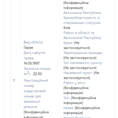
[Конфіденційна
інформація]
Автономна Республіка
Крим/область/місто зі
спеціальним статусом:
Київ
Район в області та
Автономній Республіці
Вид об'єкта:
Крим:
[Не
Гараж
застосовується]
Дата набуття
Територіальна громада:
[Не застосовується]
права:
798
Тип населеного пункту:
14.05.1997
Тип
[Не застосовується]
Загальна площа
варт
2
Населений пункт:
[Не
(м
):
22.30
обʼє
застосовується]
1
Реєстраційний
варт
Район у місті:
номер
дату
[Конфіденційна
(кадастровий
інформація]
набу
номер для
Тип:
[Конфіденційна
пра
земельної
інформація]
ділянки):
Назва:
[Конфіденційна
[Конфіденційна
інформація]
інформація]
Номер будинку/