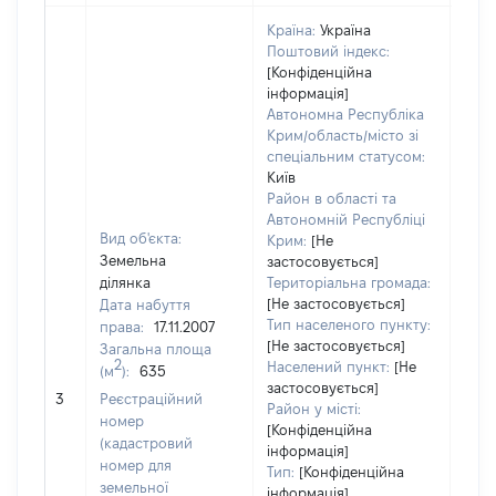
Країна:
Україна
Поштовий індекс:
[Конфіденційна
інформація]
Автономна Республіка
Крим/область/місто зі
спеціальним статусом:
Київ
Район в області та
Автономній Республіці
Вид об'єкта:
Крим:
[Не
Земельна
застосовується]
ділянка
Територіальна громада:
[Не застосовується]
Дата набуття
1837
Тип населеного пункту:
права:
17.11.2007
Тип
[Не застосовується]
Загальна площа
варт
2
Населений пункт:
[Не
(м
):
635
обʼє
застосовується]
3
Реєстраційний
варт
Район у місті:
номер
дату
[Конфіденційна
(кадастровий
інформація]
набу
номер для
Тип:
[Конфіденційна
пра
земельної
інформація]