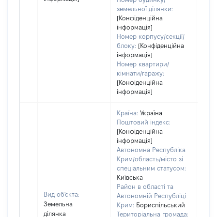
земельної ділянки:
[Конфіденційна
інформація]
Номер корпусу/секції/
блоку:
[Конфіденційна
інформація]
Номер квартири/
кімнати/гаражу:
[Конфіденційна
інформація]
Країна:
Україна
Поштовий індекс:
[Конфіденційна
інформація]
Автономна Республіка
Крим/область/місто зі
спеціальним статусом:
Київська
Район в області та
Вид об'єкта:
Автономній Республіці
Земельна
Крим:
Бориспільський
ділянка
Територіальна громада: