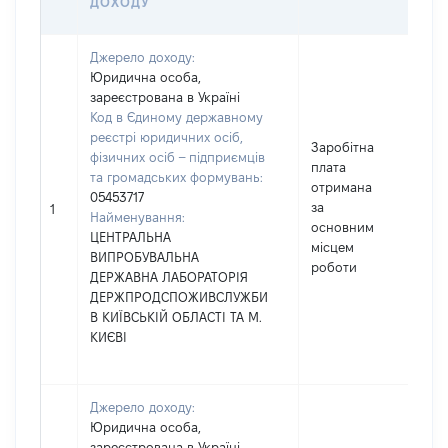
ДОХОДУ
ГР
Джерело доходу:
Юридична особа,
зареєстрована в Україні
Код в Єдиному державному
реєстрі юридичних осіб,
Заробітна
фізичних осіб – підприємців
плата
та громадських формувань:
отримана
05453717
за
76
1
Найменування:
основним
ЦЕНТРАЛЬНА
місцем
ВИПРОБУВАЛЬНА
роботи
ДЕРЖАВНА ЛАБОРАТОРІЯ
ДЕРЖПРОДСПОЖИВСЛУЖБИ
В КИЇВСЬКІЙ ОБЛАСТІ ТА М.
КИЄВІ
Джерело доходу:
Юридична особа,
зареєстрована в Україні