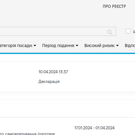
Й
ПРО РЕЄСТР
ш
атегорія посади:
Період подання:
Високий ризик:
Відп
10.04.2024 13:37
Декларація
17.01.2024 - 01.04.2024
ого самоврядування (охоплює