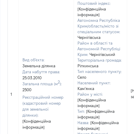
Поштовий індекс:
[Конфіденційна
інформація]
Автономна Республіка
Крим/область/місто зі
спеціальним статусом:
Чернігівська
Район в області та
Автономній Республіці
Крим:
Чернігівський
Вид об'єкта:
Територіальна громада:
Земельна ділянка
Ріпкинська
Тип населеного пункту:
Дата набуття права:
Село
25.03.2010
2
Населений пункт:
Загальна площа (м
):
Кам’янка
2500
[
1
Район у місті:
з
Реєстраційний номер
[Конфіденційна
(кадастровий номер
інформація]
для земельної
Тип:
[Конфіденційна
ділянки):
інформація]
[Конфіденційна
Назва:
[Конфіденційна
інформація]
інформація]