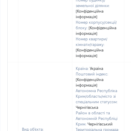
Номер будинку/
земельної ділянки:
[Конфіденційна
інформація]
Номер корпусу/секції/
блоку:
[Конфіденційна
інформація]
Номер квартири/
кімнати/гаражу:
[Конфіденційна
інформація]
Країна:
Україна
Поштовий індекс:
[Конфіденційна
інформація]
Автономна Республіка
Крим/область/місто зі
спеціальним статусом:
Чернігівська
Район в області та
Автономній Республіці
Крим:
Чернігівський
Вид об'єкта:
Територіальна громада: