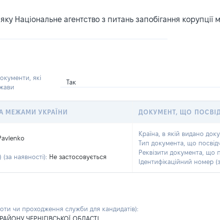
ку Національне агентство з питань запобігання корупції 
окументи, які
Так
ржави
 ЗА МЕЖАМИ УКРАЇНИ
ДОКУМЕНТ, ЩО ПОСВІ
Країна, в якій видано док
Pavlenko
Тип документа, що посвід
Реквізити документа, що 
 (за наявності):
Не застосовується
Ідентифікаційний номер (з
боти чи проходження служби для кандидатів)
:
 РАЙОНУ ЧЕРНІГІВСЬКОЇ ОБЛАСТІ