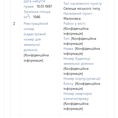
Дата набуття
Тип населеного пункту:
права:
15.01.1997
Селище міського типу
Загальна площа
Населений пункт:
2
(м
):
1546
Малинівка
[Не
2
Реєстраційний
Район у місті:
заст
[Конфіденційна
номер
інформація]
(кадастровий
Тип:
[Конфіденційна
номер для
інформація]
земельної
Назва:
[Конфіденційна
ділянки):
інформація]
[Конфіденційна
Номер будинку/
інформація]
земельної ділянки:
[Конфіденційна
інформація]
Номер корпусу/секції/
блоку:
[Конфіденційна
інформація]
Номер квартири/
кімнати/гаражу:
[Конфіденційна
інформація]