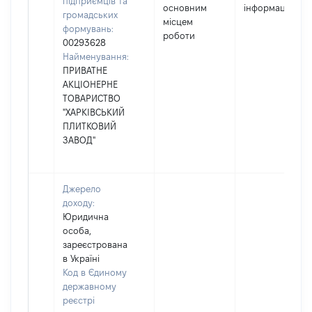
підприємців та
основним
інформацію]
громадських
місцем
формувань:
роботи
00293628
Найменування:
ПРИВАТНЕ
АКЦІОНЕРНЕ
ТОВАРИСТВО
"ХАРКІВСЬКИЙ
ПЛИТКОВИЙ
ЗАВОД"
Джерело
доходу:
Юридична
особа,
зареєстрована
в Україні
Код в Єдиному
державному
реєстрі