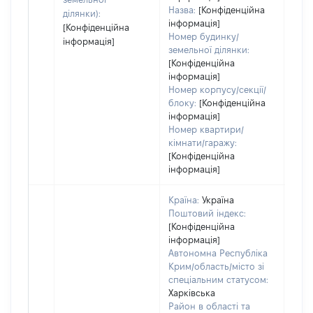
Назва:
[Конфіденційна
ділянки):
інформація]
[Конфіденційна
Номер будинку/
інформація]
земельної ділянки:
[Конфіденційна
інформація]
Номер корпусу/секції/
блоку:
[Конфіденційна
інформація]
Номер квартири/
кімнати/гаражу:
[Конфіденційна
інформація]
Країна:
Україна
Поштовий індекс:
[Конфіденційна
інформація]
Автономна Республіка
Крим/область/місто зі
спеціальним статусом:
Харківська
Район в області та