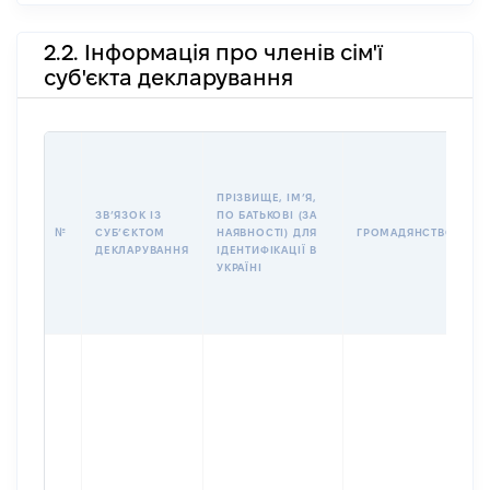
2.2. Інформація про членів сім'ї
суб'єкта декларування
П
І
Б
ПРІЗВИЩЕ, ІМʼЯ,
І
ЗВʼЯЗОК ІЗ
ПО БАТЬКОВІ (ЗА
№
СУБʼЄКТОМ
НАЯВНОСТІ) ДЛЯ
ГРОМАДЯНСТВО
У
ДЕКЛАРУВАННЯ
ІДЕНТИФІКАЦІЇ В
Д
УКРАЇНІ