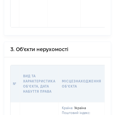
3. Об'єкти нерухомості
ВАР
ВИД ТА
ДАТ
ХАРАКТЕРИСТИКА
МІСЦЕЗНАХОДЖЕННЯ
ПРА
№
ОБʼЄКТА, ДАТА
ОБʼЄКТА
ОС
НАБУТТЯ ПРАВА
ГР
ОЦІ
Країна:
Україна
Поштовий індекс: