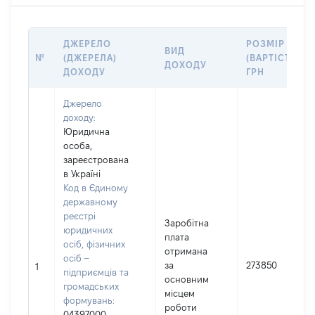
ДЖЕРЕЛО
РОЗМІР
ВИД
№
(ДЖЕРЕЛА)
(ВАРТІСТЬ),
ДОХОДУ
ДОХОДУ
ГРН
Джерело
доходу:
Юридична
особа,
зареєстрована
в Україні
Код в Єдиному
державному
реєстрі
Заробітна
юридичних
плата
осіб, фізичних
отримана
осіб –
за
273850
1
підприємців та
основним
громадських
місцем
формувань:
роботи
04397000