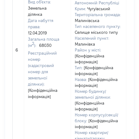
Вид об'єкта:
Автономній Республіці
Земельна
Крим:
Чугуївський
ділянка
Територіальна громада:
Дата набуття
Малинівська
Тип населеного пункту:
права:
Селище міського типу
12.04.2019
Населений пункт:
Загальна площа
2
Малинівка
(м
):
68030
[Не
6
Район у місті:
заст
Реєстраційний
[Конфіденційна
номер
інформація]
(кадастровий
Тип:
[Конфіденційна
номер для
інформація]
земельної
Назва:
[Конфіденційна
ділянки):
інформація]
[Конфіденційна
Номер будинку/
інформація]
земельної ділянки:
[Конфіденційна
інформація]
Номер корпусу/секції/
блоку:
[Конфіденційна
інформація]
Номер квартири/
кімнати/гаражу: