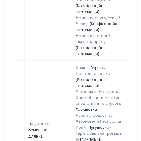
[Конфіденційна
інформація]
Номер корпусу/секції/
блоку:
[Конфіденційна
інформація]
Номер квартири/
кімнати/гаражу:
[Конфіденційна
інформація]
Країна:
Україна
Поштовий індекс:
[Конфіденційна
інформація]
Автономна Республіка
Крим/область/місто зі
спеціальним статусом:
Харківська
Район в області та
Автономній Республіці
Вид об'єкта:
Крим:
Чугуївський
Земельна
Територіальна громада:
ділянка
Малинівська