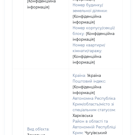
[Конфіденційна
Номер будинку/
інформація]
земельної ділянки:
[Конфіденційна
інформація]
Номер корпусу/секції/
блоку:
[Конфіденційна
інформація]
Номер квартири/
кімнати/гаражу:
[Конфіденційна
інформація]
Країна:
Україна
Поштовий індекс:
[Конфіденційна
інформація]
Автономна Республіка
Крим/область/місто зі
спеціальним статусом:
Харківська
Район в області та
Автономній Республіці
Вид об'єкта:
Крим:
Чугуївський