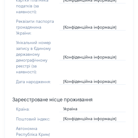
картки платника
податків (за
наявності):
Реквізити паспорта
[Конфіденційна інформація]
громадянина
України:
Унікальний номер
запису в Єдиному
державному
[Конфіденційна інформація]
демографічному
реєстрі (за
наявності):
[Конфіденційна інформація]
Дата народження:
Зареєстроване місце проживання
Україна
Країна:
[Конфіденційна інформація]
Поштовий індекс:
Автономна
Республіка Крим/