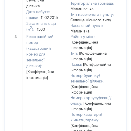
Земельна
Територіальна громада:
ділянка
Малинівська
Дата набуття
Тип населеного пункту:
права:
11.02.2015
Селище міського типу
Загальна площа
Населений пункт:
2
(м
):
1500
Малинівка
[Не
4
Реєстраційний
Район у місті:
заст
[Конфіденційна
номер
інформація]
(кадастровий
Тип:
[Конфіденційна
номер для
інформація]
земельної
Назва:
[Конфіденційна
ділянки):
інформація]
[Конфіденційна
Номер будинку/
інформація]
земельної ділянки:
[Конфіденційна
інформація]
Номер корпусу/секції/
блоку:
[Конфіденційна
інформація]
Номер квартири/
кімнати/гаражу:
[Конфіденційна