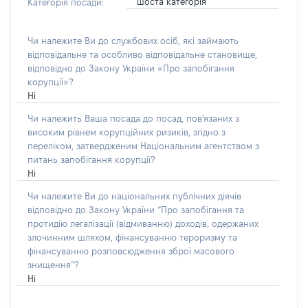
шоста категорія
Категорія посади:
Чи належите Ви до службових осіб, які займають
відповідальне та особливо відповідальне становище,
відповідно до Закону України «Про запобігання
корупції»?
Ні
Чи належить Ваша посада до посад, пов'язаних з
високим рівнем корупційних ризиків, згідно з
переліком, затвердженим Національним агентством з
питань запобігання корупції?
Ні
Чи належите Ви до національних публічних діячів
відповідно до Закону України “Про запобігання та
протидію легалізації (відмиванню) доходів, одержаних
злочинним шляхом, фінансуванню тероризму та
фінансуванню розповсюдження зброї масового
знищення”?
Ні