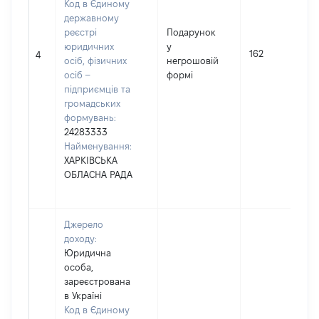
Код в Єдиному
державному
реєстрі
Подарунок
юридичних
у
162
4
осіб, фізичних
негрошовій
осіб –
формі
підприємців та
громадських
формувань:
24283333
Найменування:
ХАРКІВСЬКА
ОБЛАСНА РАДА
Джерело
доходу:
Юридична
особа,
зареєстрована
в Україні
Код в Єдиному