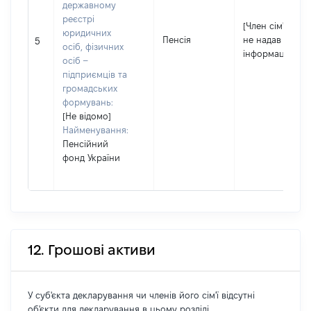
державному
реєстрі
[Член сім'ї
юридичних
Пенсія
не надав
5
осіб, фізичних
інформацію]
осіб –
підприємців та
громадських
формувань:
[Не відомо]
Найменування:
Пенсійний
фонд України
12. Грошові активи
У суб'єкта декларування чи членів його сім'ї відсутні
об'єкти для декларування в цьому розділі.