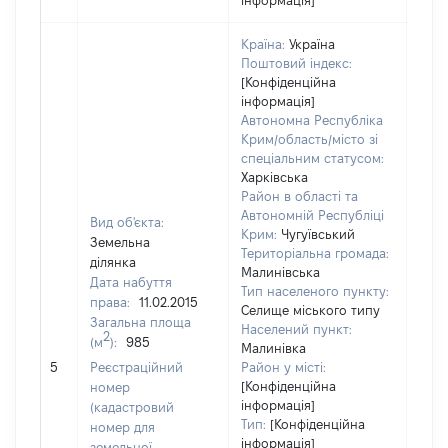
інформація]
Країна:
Україна
Поштовий індекс:
[Конфіденційна
інформація]
Автономна Республіка
Крим/область/місто зі
спеціальним статусом:
Харківська
Район в області та
Автономній Республіці
Вид об'єкта:
Крим:
Чугуївський
Земельна
Територіальна громада:
ділянка
Малинівська
Дата набуття
Тип населеного пункту:
права:
11.02.2015
Селище міського типу
Загальна площа
Населений пункт:
2
(м
):
985
Малинівка
[Не
5
Реєстраційний
Район у місті:
заст
[Конфіденційна
номер
інформація]
(кадастровий
Тип:
[Конфіденційна
номер для
інформація]
земельної