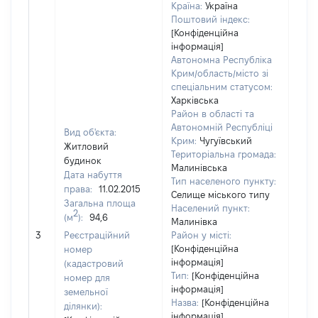
Країна:
Україна
Поштовий індекс:
[Конфіденційна
інформація]
Автономна Республіка
Крим/область/місто зі
спеціальним статусом:
Харківська
Район в області та
Автономній Республіці
Вид об'єкта:
Крим:
Чугуївський
Житловий
Територіальна громада:
будинок
Малинівська
Дата набуття
Тип населеного пункту:
права:
11.02.2015
Селище міського типу
Загальна площа
Населений пункт:
2
(м
):
94,6
Малинівка
[Не
3
Реєстраційний
Район у місті:
заст
[Конфіденційна
номер
інформація]
(кадастровий
Тип:
[Конфіденційна
номер для
інформація]
земельної
Назва:
[Конфіденційна
ділянки):
інформація]