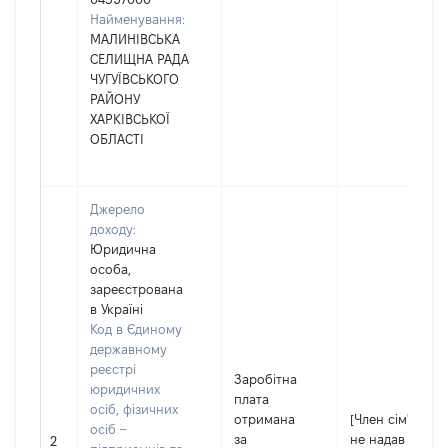
Найменування:
МАЛИНІВСЬКА
СЕЛИЩНА РАДА
ЧУГУЇВСЬКОГО
РАЙОНУ
ХАРКІВСЬКОЇ
ОБЛАСТІ
Джерело
доходу:
Юридична
особа,
зареєстрована
в Україні
Код в Єдиному
державному
реєстрі
Заробітна
юридичних
плата
осіб, фізичних
отримана
[Член сім'ї
осіб –
за
не надав
2