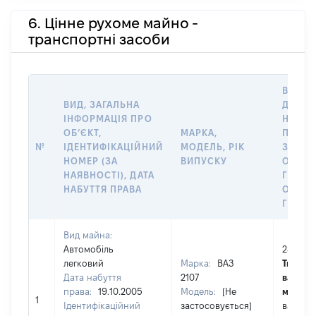
6. Цінне рухоме майно -
транспортні засоби
ВАРТІ
ВИД, ЗАГАЛЬНА
ДАТУ
ІНФОРМАЦІЯ ПРО
НАБУТ
ОБʼЄКТ,
МАРКА,
ПРАВА
№
ІДЕНТИФІКАЦІЙНИЙ
МОДЕЛЬ, РІК
ЗА
НОМЕР (ЗА
ВИПУСКУ
ОСТА
НАЯВНОСТІ), ДАТА
ГРОШ
НАБУТТЯ ПРАВА
ОЦІНК
ГРН
Вид майна:
Автомобіль
28725
легковий
Марка:
ВАЗ
Тип
Дата набуття
2107
вартост
права:
19.10.2005
Модель:
[Не
майна:
1
Ідентифікаційний
застосовується]
вартіст