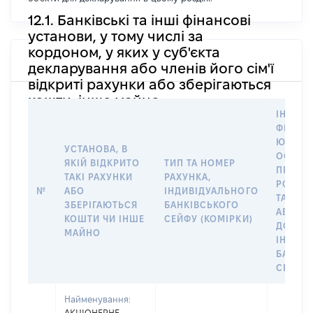
12.1. Банківські та інші фінансові
установи, у тому числі за
кордоном, у яких у суб'єкта
декларування або членів його сім'ї
відкриті рахунки або зберігаються
кошти, інше майно
ІНФОР
ФІЗИЧН
ЮРИДИ
УСТАНОВА, В
ОСОБУ,
ЯКІЙ ВІДКРИТО
ТИП ТА НОМЕР
ПРАВО
ТАКІ РАХУНКИ
РАХУНКА,
РОЗПО
№
АБО
ІНДИВІДУАЛЬНОГО
ТАКИМ
ЗБЕРІГАЮТЬСЯ
БАНКІВСЬКОГО
АБО М
КОШТИ ЧИ ІНШЕ
СЕЙФУ (КОМІРКИ)
ДО
МАЙНО
ІНДИВ
БАНКІ
СЕЙФУ 
Найменування: