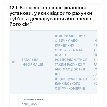
12.1. Банківські та інші фінансові
установи, у яких відкрито рахунки
суб'єкта декларування або членів
його сім'ї
ІНФОРМАЦІЯ ПРО
ФІЗИЧНУ АБО
ІНФОРМ
ЮРИДИЧНУ
ПРО ФІ
ОСОБУ, ЯКА МАЄ
АБО Ю
ПРАВО
ОСОБУ,
ЗАГАЛЬНА
РОЗПОРЯДЖАТИСЯ
ВІДКРИ
№
ІНФОРМАЦІЯ
ТАКИМ РАХУНКОМ
РАХУНО
АБО МАЄ ДОСТУП
ІМ’Я СУ
ДО
ДЕКЛАР
ІНДИВІДУАЛЬНОГО
АБО ЧЛ
БАНКІВСЬКОГО
ЙОГО СІ
СЕЙФУ (КОМІРКИ)
Найменування
банку або