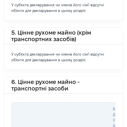
У суб'єкта декларування чи членів його сім'ї відсутні
об'єкти для декларування в цьому розділі.
5. Цінне рухоме майно (крім
транспортних засобів)
У суб'єкта декларування чи членів його сім'ї відсутні
об'єкти для декларування в цьому розділі.
6. Цінне рухоме майно -
транспортні засоби
ВАРТІС
ДАТУ 
У ВЛАС
ВОЛОД