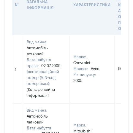
ЗАГАЛЬНА
№
ХАРАКТЕРИСТИКА
КОРИС
ІНФОРМАЦІЯ
АБО З
ОСТА
ГРОШ
ОЦІНК
Вид майна:
Автомобіль
легковий
Марка:
Дата набуття
Chevrolet
права:
02.07.2005
Модель:
Aveo
50000
1
Ідентифікаційний
Рік випуску:
номер (VIN-код,
2005
номер шасі):
[Конфіденційна
інформація]
Вид майна:
Автомобіль
легковий
Марка:
Дата набуття
Mitsubishi