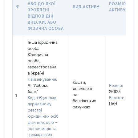
АБО ДО ЯКОЇ
РОЗМІР
№
ВИД АКТИВУ
ЗРОБЛЕНІ
АКТИВУ
ВІДПОВІДНІ
ВНЕСКИ, АБО
ФІЗИЧНА ОСОБА
Інша юридична
особа
Юридична
особа,
зареєстрована
в Україні
Найменування:
Кошти,
АТ "Айбокс
Розмір:
розміщені
банк"
26623
на
1
Код в Єдиному
Валюта:
банківських
державному
UAH
рахунках
реєстрі
юридичних осіб,
фізичних осіб –
підприємців та
громадських