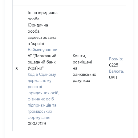
Інша юридична
особа
Юридична
особа,
зареєстрована
в Україні
Найменування:
АТ "Державний
Кошти,
Розмір:
ощадний банк
розміщені
6225
України"
на
3
Валюта:
Код в Єдиному
банківських
UAH
державному
рахунках
реєстрі
юридичних осіб,
фізичних осіб –
підприємців та
громадських
формувань:
00032129