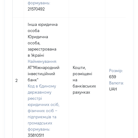
формувань:
21570492
Інша юридична
особа
Юридична
особа,
зареєстрована
в Україні
Найменування:
АТ"Міжнародний
Кошти,
Розмір:
інвестиційний
розміщені
659
банк"
на
2
Валюта:
Код в Єдиному
банківських
UAH
державному
рахунках
реєстрі
юридичних осіб,
фізичних осіб –
підприємців та
громадських
формувань:
35810511