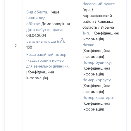
Населений пункт:
Гора /
Вид об'єкта:
Інше
Бориспільський
Інший вид
район / Київська
об'єкта:
Домоволодіння
область / Україна
Дата набуття права:
Тип:
[Конфіденційна
08.04.2004
інформація]
2
Загальна площа (м
):
Назва:
2
158
[Конфіденційна
Реєстраційний номер
інформація]
(кадастровий номер
Номер будинку:
для земельної ділянки):
[Конфіденційна
[Конфіденційна
інформація]
інформація]
Номер корпусу:
[Конфіденційна
інформація]
Номер квартири:
[Конфіденційна
інформація]