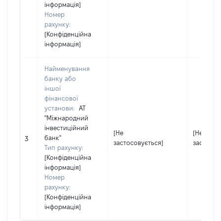
інформація]
Номер
рахунку:
[Конфіденційна
інформація]
Найменування
банку або
іншої
фінансової
установи:
АТ
"Міжнародний
інвестиційний
[Не
[Не
банк"
3
застосовується]
застосов
Тип рахунку:
[Конфіденційна
інформація]
Номер
рахунку:
[Конфіденційна
інформація]