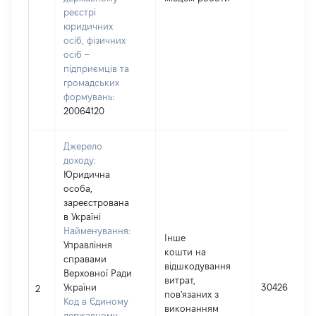
реєстрі
юридичних
осіб, фізичних
осіб –
підприємців та
громадських
формувань:
20064120
Джерело
доходу:
Юридична
особа,
зареєстрована
в Україні
Найменування:
Інше
Управління
кошти на
справами
відшкодування
Верховної Ради
витрат,
України
304262
2
пов'язаних з
Код в Єдиному
виконанням
державному