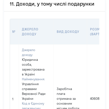
11. Доходи, у тому числі подарунки
ДЖЕРЕЛО
РОЗМІР
№
ВИД ДОХОДУ
ДОХОДУ
(ВАРТІСТЬ)
Джерело
доходу:
Юридична
особа,
зареєстрована
в Україні
Найменування:
Управління
справами
Заробітна
Верховної Ради
плата
України
отримана за
406084
1
Код в Єдиному
основним
державному
місцем роботи