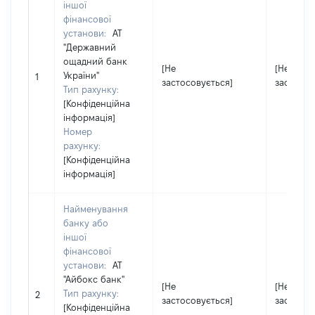
іншої
фінансової
установи:
АТ
"Державний
ощадний банк
[Не
[Не
України"
1
застосовується]
застосов
Тип рахунку:
[Конфіденційна
інформація]
Номер
рахунку:
[Конфіденційна
інформація]
Найменування
банку або
іншої
фінансової
установи:
АТ
"Айбокс банк"
[Не
[Не
Тип рахунку:
2
застосовується]
застосов
[Конфіденційна