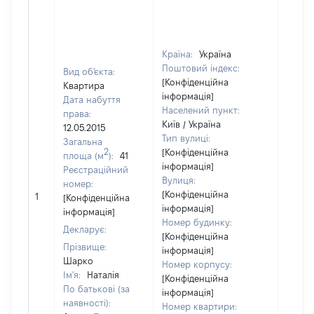
Країна:
Україна
Поштовий індекс:
Вид об'єкта:
[Конфіденційна
Квартира
інформація]
Дата набуття
Населений пункт:
права:
Київ / Україна
12.05.2015
Тип вулиці:
Загальна
2
[Конфіденційна
площа (м
):
41
інформація]
Реєстраційний
Вулиця:
номер:
[Не
[Конфіденційна
1
[Конфіденційна
відом
інформація]
інформація]
Номер будинку:
Декларує:
[Конфіденційна
Прізвище:
інформація]
Шарко
Номер корпусу:
Ім'я:
Наталія
[Конфіденційна
По батькові (за
інформація]
наявності):
Номер квартири: