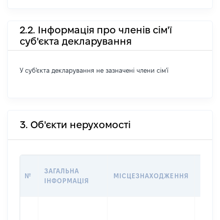
2.2. Інформація про членів сім'ї
суб'єкта декларування
У суб'єкта декларування не зазначені члени сім'ї
3. Об'єкти нерухомості
ВАРТ
ЗАГАЛЬНА
№
МІСЦЕЗНАХОДЖЕННЯ
НА Д
ІНФОРМАЦІЯ
НАБУ