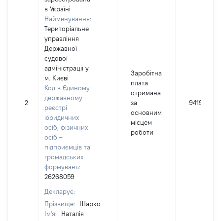
в Україні
Найменування:
Територіальне
управління
Державної
судової
адміністрації у
Заробітна
м. Києві
плата
Код в Єдиному
отримана
державному
2
за
94196
реєстрі
основним
юридичних
місцем
осіб, фізичних
роботи
осіб –
підприємців та
громадських
формувань:
26268059
Декларує:
Прізвище:
Шарко
Ім'я:
Наталія