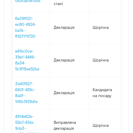
043cad1e1536
стані
6e39f021-
ec80-4924-
Декларація
Щорічна
202
ba7a-
ff427111f720
e41bc0ce-
39e1-4449-
Декларація
Щорічна
201
8a34-
5c5f18ae52ba
3d40f527-
660f-455c-
Кандидата
Декларація
201
8a0f-
на посаду
1f45c5f29dfa
4914e62b-
52b7-47da-
Виправлена
Щорічна
2017
9da3-
декларація