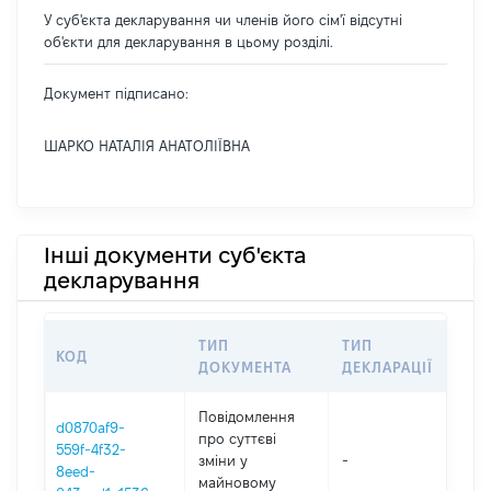
У суб'єкта декларування чи членів його сім'ї відсутні
об'єкти для декларування в цьому розділі.
Документ підписано:
ШАРКО НАТАЛІЯ АНАТОЛІЇВНА
Інші документи суб'єкта
декларування
ТИП
ТИП
КОД
ПЕР
ДОКУМЕНТА
ДЕКЛАРАЦІЇ
Повідомлення
d0870af9-
про суттєві
559f-4f32-
зміни y
-
2021
8eed-
майновому