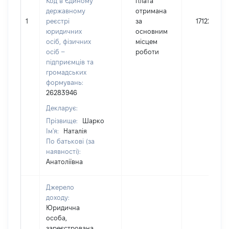
Код в Єдиному
плата
державному
отримана
1
реєстрі
за
171228
юридичних
основним
осіб, фізичних
місцем
осіб –
роботи
підприємців та
громадських
формувань:
26283946
Декларує:
Прізвище:
Шарко
Ім'я:
Наталія
По батькові (за
наявності):
Анатоліївна
Джерело
доходу:
Юридична
особа,
зареєстрована