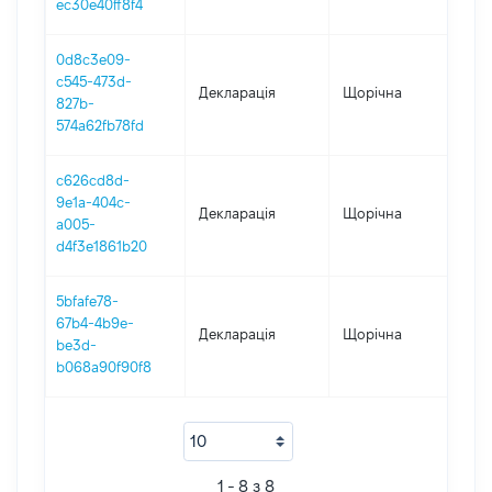
ec30e40ff8f4
0d8c3e09-
c545-473d-
Декларація
Щорічна
2017
827b-
574a62fb78fd
c626cd8d-
9e1a-404c-
Декларація
Щорічна
201
a005-
d4f3e1861b20
5bfafe78-
67b4-4b9e-
Декларація
Щорічна
2015
be3d-
b068a90f90f8
1 - 8 з 8