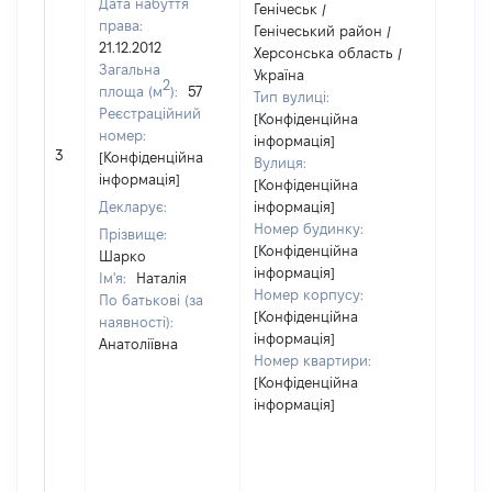
Дата набуття
Генічеськ /
права:
Генічеський район /
21.12.2012
Херсонська область /
Загальна
Україна
2
площа (м
):
57
Тип вулиці:
Реєстраційний
[Конфіденційна
номер:
інформація]
[Не
3
[Конфіденційна
Вулиця:
відом
інформація]
[Конфіденційна
Декларує:
інформація]
Номер будинку:
Прізвище:
[Конфіденційна
Шарко
інформація]
Ім'я:
Наталія
Номер корпусу:
По батькові (за
[Конфіденційна
наявності):
інформація]
Анатоліївна
Номер квартири:
[Конфіденційна
інформація]